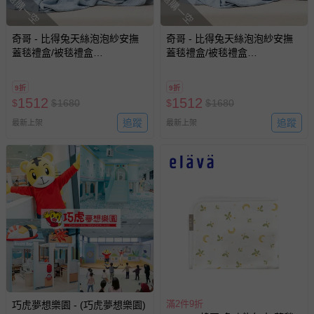
搶購一空
搶購一空
奇哥 - 比得兔天絲泡泡紗安撫
奇哥 - 比得兔天絲泡泡紗安撫
蓋毯禮盒/被毯禮盒
蓋毯禮盒/被毯禮盒
70x70cm(寶寶新生兒禮 滿月禮
70x70cm(寶寶新生兒禮 滿月禮
彌月禮 嬰兒禮盒)-粉色
彌月禮 嬰兒禮盒)-水綠色
9折
9折
1512
1512
$
$
1680
$
$
1680
追蹤
追蹤
最新上架
最新上架
滿2件9折
巧虎夢想樂園 - (巧虎夢想樂園)