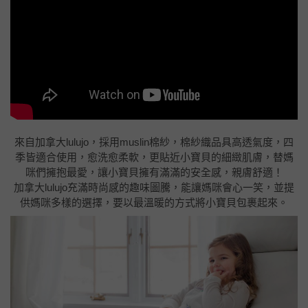
來自加拿大lulujo，採用muslin棉紗，棉紗織品具高透氣度，四
季皆適合使用，愈洗愈柔軟，更貼近小寶貝的細緻肌膚，替媽
咪們擁抱最愛，讓小寶貝擁有滿滿的安全感，親膚舒適！
加拿大lulujo充滿時尚感的趣味圖騰，能讓媽咪會心一笑，並提
供媽咪多樣的選擇，要以最溫暖的方式將小寶貝包裹起來。