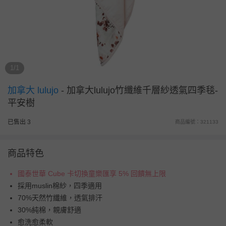
1/1
加拿大 lulujo
-
加拿大lulujo竹纖維千層紗透氣四季毯-
平安樹
已售出 3
商品編號：321133
商品特色
國泰世華 Cube 卡切換童樂匯享 5% 回饋無上限
採用muslin棉紗，四季適用
70%天然竹纖維，透氣排汗
30%純棉，親膚舒適
愈洗愈柔軟