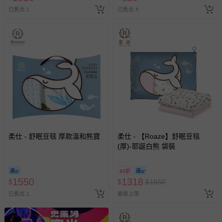
針對滿件折/滿額贈…等活動，如因部份退貨，而該訂單保
已售出 1
已售出 4
留商品未達活動門檻，將以原價計算，活動贈品亦需一併退
回。
部分商品依據消費者保護法的規定，不適用七天鑑賞期/猶
豫期範圍：
易於腐敗、保存期限較短或解約時即將逾期（例如生鮮
商品、食品等）。
客製化商品（例如客製生日書、姓名貼等）。
報紙、期刊或雜誌（惟書籍如經拆封、使用，則酌收整
新費用）。
柔仕 - 舒眠豆毯 厚款溫和熊寶
柔仕 - 【Roaze】舒眠豆毯
經消費者拆封之影音商品或電腦軟體（例如 DVD、CD
(厚)-耶誕白熊 袋裝
等）。
非以有形媒介提供之數位內容或一經提供即為完成之線
85折
上服務，經消費者事先同意始提供（例如線上課程、遊
1550
1318
$
$
$
1550
戲或活動點數等）。
已售出 1
最新上架
已拆封之以下類型商品：
-個人衛生用品（例如尿布、貼身衣物、泳裝、襪子、地