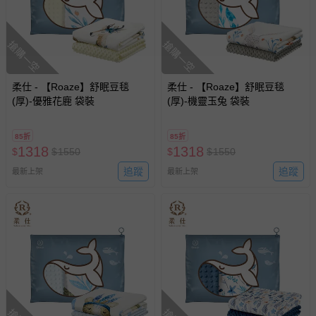
如您收到商品，請依正常流程檢查是否完好，若商品遇瑕疵
情形，您可申請更換新品或退貨，請見：
退貨的辦理流程
。
搶購一空
搶購一空
若您對於會員帳號、商品訂購與資訊、購物流程、付款方
式、折價券與購物金的使用、退貨及商品運送方式等有疑
問，你可詳見：
媽咪愛客服中心
。
柔仕 - 【Roaze】舒眠豆毯
柔仕 - 【Roaze】舒眠豆毯
預購商品：預購為海外同步代購，遇缺貨即會通知媽咪並協
(厚)-優雅花鹿 袋裝
(厚)-機靈玉兔 袋裝
助取消退款事宜。
商品如因「價格、組合」等錯誤原因，導致無法安排出貨，
85折
85折
1318
會主動以簡訊及mail通知訂單取消事宜，並將提供適當補
1318
$
$
1550
$
$
1550
償。
追蹤
追蹤
最新上架
最新上架