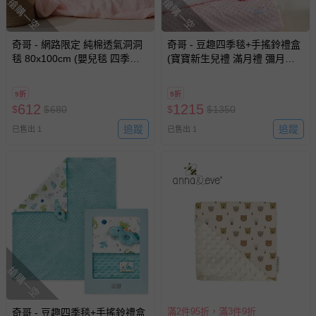
搶購一空
搶購一空
奇哥 - 網路限定 純棉透氣洞洞
奇哥 - 豆趣四季毯+手搖鈴禮盒
毯 80x100cm (嬰兒毯 四季毯
(寶寶新生兒禮 滿月禮 彌月禮
冷氣毯 涼被 寶寶被毯)-鮭魚粉
嬰兒禮盒 豆豆蓋毯 嬰兒毯)-粉
色
9折
9折
612
1215
$
$
680
$
$
1350
追蹤
追蹤
已售出 1
已售出 1
搶購一空
滿2件95折，滿3件9折
奇哥 - 豆趣四季毯+手搖鈴禮盒