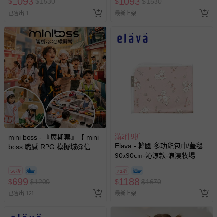
1093
1093
$
$
1530
$
$
1530
已售出 1
最新上架
滿2件9折
mini boss - 『展期票』【 mini
Elava - 韓國 多功能包巾/蓋毯
boss 職感 RPG 模擬城@信義
90x90cm-沁涼款-浪漫牧場
A11 】2026/7/10-8/30 (電子票
券，於展期現場憑訂單編號兌
58折
71折
換，依現場梯次安排入場，逾
699
1188
$
$
1200
$
$
1670
期作廢) (兒童票(2歲以上)贈一
已售出 121
最新上架
名陪伴成人)