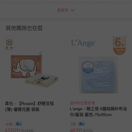
洗滌：商品使用天然棉，由棉線織成的，其棉纖維較短，有
看更多
些微棉絮是正常的喔！
建議您洗滌方式如：
其他媽咪也在逛
使用前先用清水洗，脫水約2~3次，水要多換幾遍，也請不
要使用洗衣袋，讓棉絮隨著水流帶走。
注意洗衣精是否含有柔衣成份，請勿使用柔軟精及柔衣素。
退換貨須知
您所購買的商品享有7天的鑑賞期／猶豫期權益，但此期間
並非試用期，您所退回的商品必須是未經使用的全新狀態，
包含完整包裝、配件、說明文件及贈品等。
如需退換貨，請於收到商品7天（含例假日內提出），如為
瑕疵退換貨所產生的運費，將由媽咪愛負責處理，若非瑕疵
退貨，您可至『查詢訂單』>『已出貨』中查詢該筆訂單，
滿999元贈好禮
柔仕 - 【Roaze】舒眠豆毯
並點選『我要退貨』即可進行申請。若有相關退貨問題，請
L'ange - 棉之境 6層純棉紗布浴
(薄)-優雅花鹿 袋裝
巾/蓋毯-藍色-70x95cm
至媽咪愛
LINE@客服ID: @mamilove
我們將依序為您處理
與服務，謝謝。
85折
8折
1020
620
$
$
1200
$
$
775