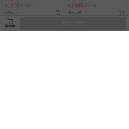
1305
1305
$
$
1815
$
$
1815
已售出 1
最新上架
商品已停售
購物車
滿2件95折，滿3件9折
日本 MIYOSHI 無添加 - 【親子
Anna&Eve - 美國 嬰幼兒 安撫
首選】無添加泡沫洗手乳補充
舒眠毯 蓋毯 嬰兒被 蓋被-海底
包-300ml
游樂園-78x98cm
72折
破盤
1305
98
$
$
1815
$
$
240
最新上架
已售出 4575