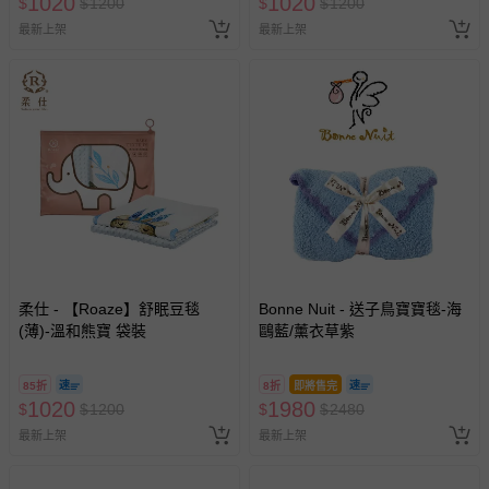
1020
1020
$
$
1200
$
$
1200
最新上架
最新上架
柔仕 - 【Roaze】舒眠豆毯
Bonne Nuit - 送子鳥寶寶毯-海
(薄)-溫和熊寶 袋裝
鷗藍/薰衣草紫
85折
8折
即將售完
1020
1980
$
$
1200
$
$
2480
最新上架
最新上架