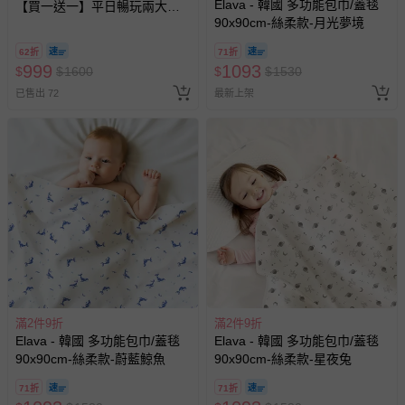
Elava - 韓國 多功能包巾/蓋毯
【買一送一】平日暢玩兩大一
90x90cm-絲柔款-月光夢境
小套票 (正券為電子票券現場兌
換，贈送券現場領取)-效期至
62折
71折
2026/10/16 正券逾期視同現金
999
1093
$
$
1600
$
$
1530
券使用
已售出 72
最新上架
滿2件9折
滿2件9折
Elava - 韓國 多功能包巾/蓋毯
Elava - 韓國 多功能包巾/蓋毯
90x90cm-絲柔款-蔚藍鯨魚
90x90cm-絲柔款-星夜兔
71折
71折