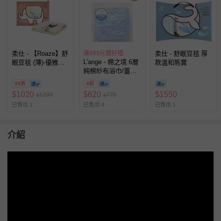
柔仕 - 【Roaze】舒
滿999元贈好禮
柔仕 - 舒眠豆毯 厚
L'ange - 棉之境 6層
眠豆毯 (薄)-優雅花
款溫和熊寶
純棉紗布浴巾/蓋毯-
鹿 袋裝
藍色-70x95cm
85折
8折
$
1020
$
620
$
1550
1200
775
$
$
已售出 1
已售出 4
已售出 1
介紹