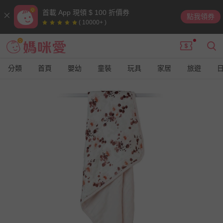
首載 App 現領 $ 100 折價券
點我領券
( 10000+ )
分類
首頁
嬰幼
童裝
玩具
家居
旅遊