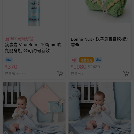
滿1500元贈好禮
Bonne Nuit - 送子鳥寶寶毯-綠/
病毒崩 VirusBom - 100ppm噴
黃色
劑隨身瓶-公司貨/最新效
期-100ml
8折
即將售完
370
1980
$
$
$
2480
已售出 98977
已售出 1