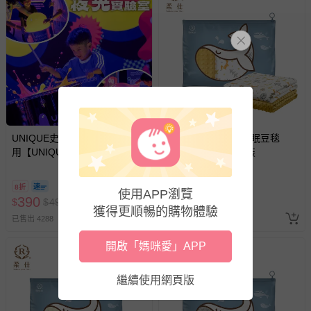
墊、寢具類等）。
-新生兒親膚衣物（嬰幼兒包巾與背巾、包屁衣、學習
褲、紗布衣等）。
-接觸性孕哺產品（奶嘴、奶瓶、擠乳器、哺乳衣、托腹
帶束縛衣、餐搖椅等）。
-其他原廠盒裝商品封口處已貼上「不可拆封」，或具警
示字句等說明貼紙、封條者。
國際航空、客運、訂房等服務。
UNIQUE史萊姆實驗室 - 即買即
柔仕 - 【Roaze】舒眠豆毯
用【UNIQUE史萊姆夜光實驗室
(厚)-叢林奇遇記 袋裝
相關的退換貨辦理流程，可詳見：
退換貨 & 退款問題
@ 台北科教館 】2026/6/11-
8/30 (電子票券，於展期現場憑
8折
85折
即將售完
使用APP瀏覽
訂單編號兌換，逾期作廢) (大
其他常見問題：
390
1318
$
$
490
$
$
1550
人小孩均一價(3歲以上需購票))
獲得更順暢的購物體驗
運送服務：目前提供的運送僅限台灣本島。如您位於離島地
已售出 4288
最新上架
區，可能會無法配送，或須依據商品需加收離島運費。廠商
開啟「媽咪愛」APP
亦保留出貨與否的權利。離島、偏遠地區、樓層親送等加價
費用，可能會另需加收。
繼續使用網頁版
商品實際的配達日期，可於訂單個人資料內的查詢訂單內，
已出貨通知之訊息為主。