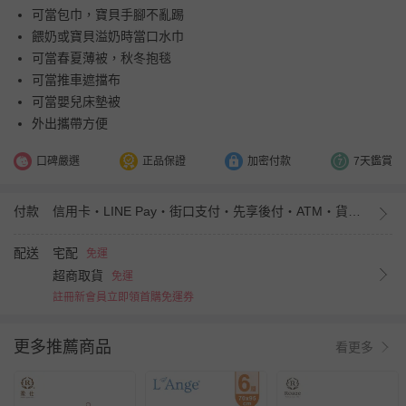
可當包巾，寶貝手腳不亂踢
餵奶或寶貝溢奶時當口水巾
可當春夏薄被，秋冬抱毯
可當推車遮擋布
可當嬰兒床墊被
外出攜帶方便
口碑嚴選
正品保證
加密付款
7天鑑賞
付款
信用卡・LINE Pay・街口支付・先享後付・ATM・貨到付款・iPASS MONEY
配送
宅配
免運
超商取貨
免運
註冊新會員立即領首購免運券
更多推薦商品
看更多