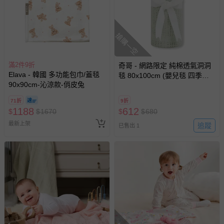
搶購一空
滿2件9折
奇哥 - 網路限定 純棉透氣洞洞
Elava - 韓國 多功能包巾/蓋毯
毯 80x100cm (嬰兒毯 四季毯
90x90cm-沁涼款-俏皮兔
冷氣毯 涼被 寶寶被毯)-抹茶綠
71折
9折
1188
612
$
$
1670
$
$
680
最新上架
追蹤
已售出 1