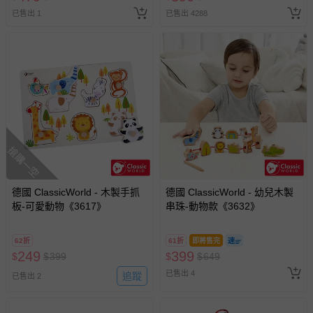
人小孩均一價(3歲以上需購票))
已售出 1
已售出 4288
搶購一空
德國 ClassicWorld - 木製手抓
德國 ClassicWorld - 幼兒木製
板-可愛動物《3617》
串珠-動物款《3632》
62折
61折
即將售完
249
399
$
$
399
$
$
649
已售出 4
追蹤
已售出 2