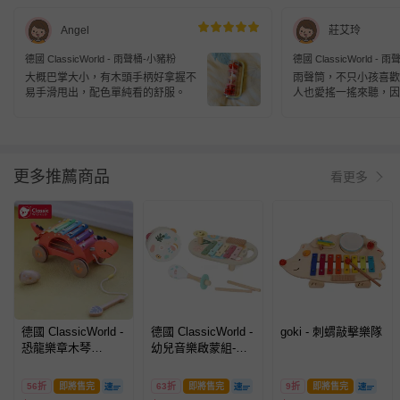
Angel
莊艾玲
德國 ClassicWorld - 雨聲桶-小豬粉
德國 ClassicWorld -
大概巴掌大小，有木頭手柄好拿握不
雨聲筒，不只小孩喜歡
易手滑甩出，配色單純看的舒服。
人也愛搖一搖來聽，因
很舒壓。
更多推薦商品
看更多
德國 ClassicWorld -
德國 ClassicWorld -
goki - 刺蝟敲擊樂隊
恐龍樂章木琴
幼兒音樂啟蒙組-花
《40585》
園樂隊
56折
即將售完
63折
即將售完
9折
即將售完