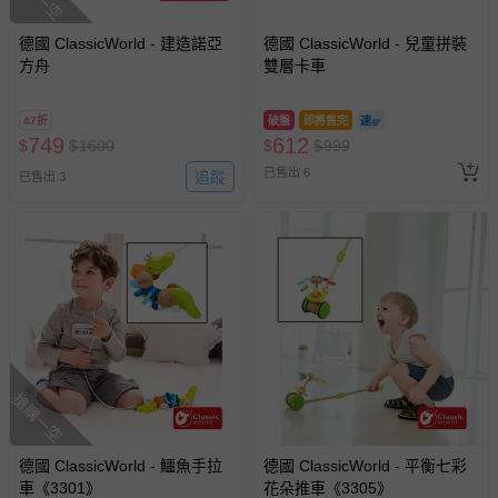
-個人衛生用品（例如尿布、貼身衣物、泳裝、襪子、地
墊、寢具類等）。
德國 ClassicWorld - 建造諾亞
德國 ClassicWorld - 兒童拼裝
-新生兒親膚衣物（嬰幼兒包巾與背巾、包屁衣、學習
方舟
雙層卡車
褲、紗布衣等）。
-接觸性孕哺產品（奶嘴、奶瓶、擠乳器、哺乳衣、托腹
47折
破盤
即將售完
帶束縛衣、餐搖椅等）。
749
612
$
$
1600
$
$
999
-其他原廠盒裝商品封口處已貼上「不可拆封」，或具警
已售出 6
示字句等說明貼紙、封條者。
追蹤
已售出 3
國際航空、客運、訂房等服務。
相關的退換貨辦理流程，可詳見：
退換貨 & 退款問題
其他常見問題：
運送服務：目前提供的運送僅限台灣本島。如您位於離島地
區，可能會無法配送，或須依據商品需加收離島運費。廠商
搶購一空
亦保留出貨與否的權利。離島、偏遠地區、樓層親送等加價
費用，可能會另需加收。
德國 ClassicWorld - 鱷魚手拉
德國 ClassicWorld - 平衡七彩
商品實際的配達日期，可於訂單個人資料內的查詢訂單內，
車《3301》
花朵推車《3305》
已出貨通知之訊息為主。