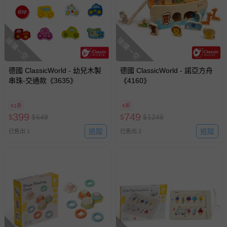
搶購一空
搶購一空
德國 ClassicWorld - 幼兒木製
德國 ClassicWorld - 諾亞方舟
串珠-交通款《3635》
《4160》
61折
6折
399
749
$
$
649
$
$
1249
追蹤
追蹤
已售出 1
已售出 2