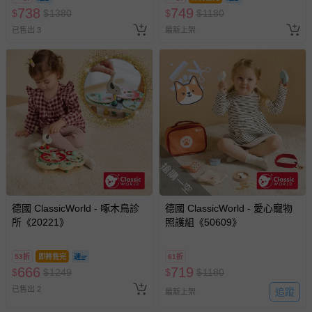
738
749
$
$
1380
$
$
1180
已售出 3
最新上架
搶購一空
德國 ClassicWorld - 啄木鳥診
德國 ClassicWorld - 愛心寵物
所《20221》
照護組《50609》
53折
即將售完
61折
666
719
$
$
1249
$
$
1180
已售出 2
追蹤
最新上架