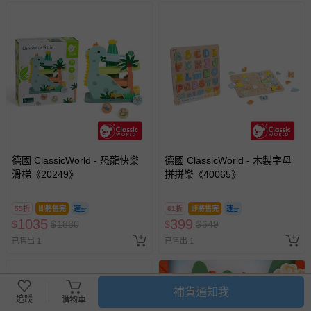
德國 ClassicWorld - 恐龍快樂
德國 ClassicWorld - 木製字母
滑梯《20249》
拼拼樂《40065》
55折
即將售完
61折
即將售完
1035
399
$
$
1880
$
$
649
已售出 1
已售出 1
補貨通知我
追蹤
購物車