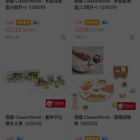
德國 ClassicWorld - 木製探索
德國 ClassicWorld - 木製歡樂
盒(6個月+)《10028》
盒(12個月+)《10029》
58折
即將售完
57折
即將售完
1215
1080
$
$
2100
$
$
1880
最新上架
已售出 1
德國 ClassicWorld - 叢林手拉
德國 ClassicWorld - 寶藏探險
積木火車《10519》
隊《20210》
53折
63折
即將售完