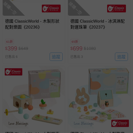
搶購一空
搶購一空
德國 ClassicWorld - 木製形狀
德國 ClassicWorld - 冰淇淋配
配對樂園《20236》
對運珠筆《20237》
61折
65折
399
699
$
$
649
$
$
1080
追蹤
追蹤
已售出 6
已售出 3