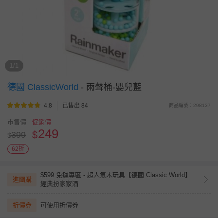
1/1
德國 ClassicWorld
-
雨聲桶-嬰兒藍
4.8
已售出 84
商品編號：298137
市售價
促銷價
249
$
399
$
62折
$599 免運專區 - 超人氣木玩具【德國 Classic World】
進團購
經典扮家家酒
折價券
可使用折價券