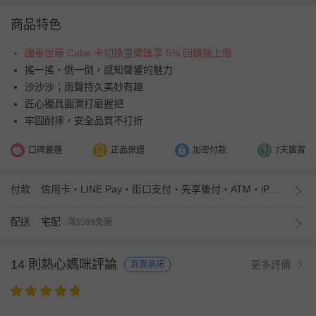
商品特色
國泰世華 Cube 卡切換童樂匯享 5% 回饋無上限
搖一搖、倒一倒，感知聲響的魅力
沙沙沙；雨聲持久美妙有趣
匠心獨具圓潤打磨握把
牢固耐摔，安全品質不打折
口碑嚴選
正品保證
加密付款
7天鑑賞
付款
信用卡・LINE Pay・街口支付・先享後付・ATM・iPASS MONEY
配送
宅配
滿$599免運
14 則熱心媽咪評論
更多評價
真實承諾