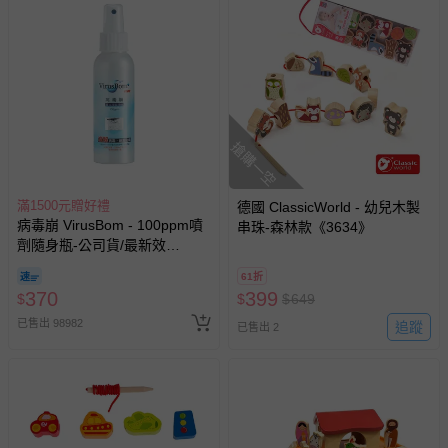
搶購一空
滿1500元贈好禮
德國 ClassicWorld - 幼兒木製
病毒崩 VirusBom - 100ppm噴
串珠-森林款《3634》
劑隨身瓶-公司貨/最新效
期-100ml
61折
370
399
$
$
$
649
已售出 98982
追蹤
已售出 2