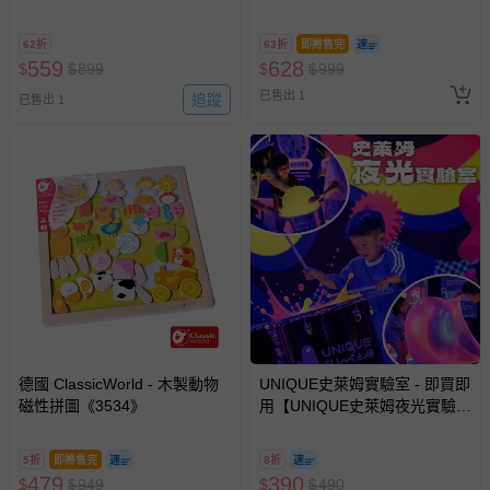
如您收到商品，請依正常流程檢查是否完好，若商品遇瑕疵
62折
63折
即將售完
情形，您可申請更換新品或退貨，請見：
退貨的辦理流程
。
559
628
$
$
899
$
$
999
若您對於會員帳號、商品訂購與資訊、購物流程、付款方
已售出 1
追蹤
已售出 1
式、折價券與購物金的使用、退貨及商品運送方式等有疑
問，你可詳見：
媽咪愛客服中心
。
預購商品：預購為海外同步代購，遇缺貨即會通知媽咪並協
助取消退款事宜。
商品如因「價格、組合」等錯誤原因，導致無法安排出貨，
會主動以簡訊及mail通知訂單取消事宜，並將提供適當補
償。
德國 ClassicWorld - 木製動物
UNIQUE史萊姆實驗室 - 即買即
磁性拼圖《3534》
用【UNIQUE史萊姆夜光實驗室
@ 台北科教館 】2026/6/11-
8/30 (電子票券，於展期現場憑
5折
即將售完
8折
訂單編號兌換，逾期作廢) (大
479
390
$
$
949
$
$
490