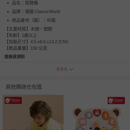
品名：雨聲桶
品牌：德國 ClassicWorld
商品產地（國）：中國
【主要材質】木頭、塑膠
【年齡】2歲以上
【包裝尺寸】4.5 x6.6 x13.2 (CM)
【商品重量】150 公克
退換貨須知
您所購買的商品享有7天的鑑賞期／猶豫期權益，但此期間
看更多
並非試用期，您所退回的商品必須是未經使用的全新狀態，
包含完整包裝、配件、說明文件及贈品等。
其他媽咪也在逛
如需退換貨，請於收到商品7天（含例假日內提出），如為
瑕疵退換貨所產生的運費，將由媽咪愛負責處理，若非瑕疵
退貨，您可至『查詢訂單』>『已出貨』中查詢該筆訂單，
並點選『我要退貨』即可進行申請。若有相關退貨問題，請
至媽咪愛
LINE@客服ID: @mamilove
我們將依序為您處理
與服務，謝謝。