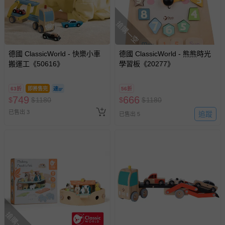
針對滿件折/滿額贈…等活動，如因部份退貨，而該訂單保
搶購一空
留商品未達活動門檻，將以原價計算，活動贈品亦需一併退
回。
德國 ClassicWorld - 快樂小車
德國 ClassicWorld - 熊熊時光
搬運工《50616》
部分商品依據消費者保護法的規定，不適用七天鑑賞期/猶
學習板《20277》
豫期範圍：
易於腐敗、保存期限較短或解約時即將逾期（例如生鮮
63折
即將售完
56折
商品、食品等）。
749
666
$
$
1180
$
$
1180
客製化商品（例如客製生日書、姓名貼等）。
已售出 3
追蹤
已售出 5
報紙、期刊或雜誌（惟書籍如經拆封、使用，則酌收整
新費用）。
經消費者拆封之影音商品或電腦軟體（例如 DVD、CD
等）。
非以有形媒介提供之數位內容或一經提供即為完成之線
上服務，經消費者事先同意始提供（例如線上課程、遊
戲或活動點數等）。
搶購一空
已拆封之以下類型商品：