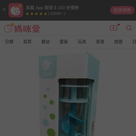
首載 App 現領 $ 100 折價券
點我領券
( 10000+ )
分類
首頁
嬰幼
童裝
玩具
家居
旅遊