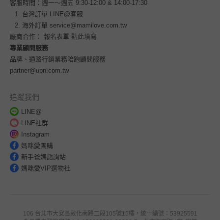
客服時間：週一～週五 9:30-12:00 & 14:00-17:30
台灣訂單
LINE@客服
海外訂單
service@mamilove.com.tw
廠商合作：
報名表單 點此填寫
專業顧問服務
品牌、通路行銷業務陪跑顧問服務
partner@upn.com.tw
追蹤我們
LINE@
LINE社群
Instagram
媽咪愛團購
新手爸媽諮詢站
媽咪愛VIP選物社
106 台北市大安區敦化南路二段105號15樓，統一編號：53925591