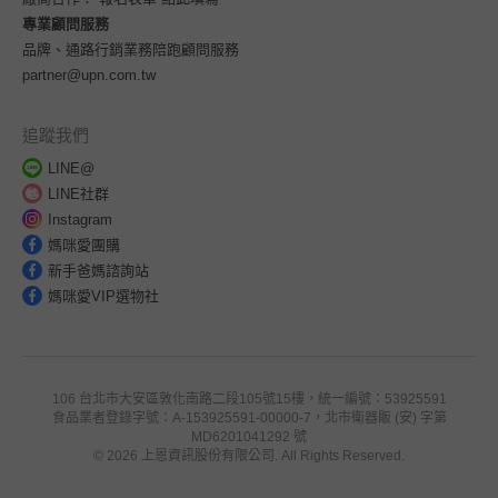
專業顧問服務
品牌、通路行銷業務陪跑顧問服務
partner@upn.com.tw
追蹤我們
LINE@
LINE社群
Instagram
媽咪愛團購
新手爸媽諮詢站
媽咪愛VIP選物社
106 台北市大安區敦化南路二段105號15樓，統一編號：53925591
食品業者登錄字號：A-153925591-00000-7，北市衛器販 (安) 字第
MD6201041292 號
© 2026 上恩資訊股份有限公司. All Rights Reserved.