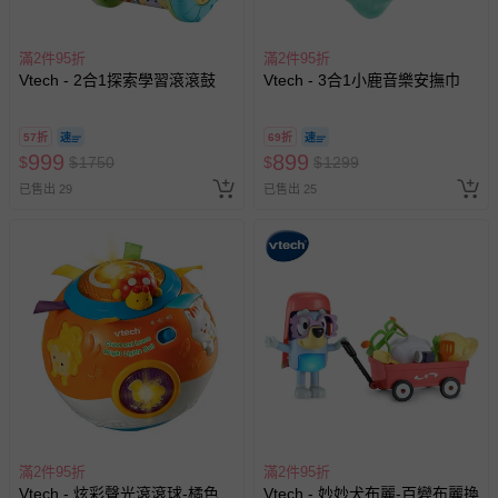
退換貨須知
您所購買的商品享有7天的鑑賞期／猶豫期權益，但此期間
滿2件95折
滿2件95折
並非試用期，您所退回的商品必須是未經使用的全新狀態，
Vtech - 2合1探索學習滾滾鼓
Vtech - 3合1小鹿音樂安撫巾
包含完整包裝、配件、說明文件及贈品等。
57折
69折
999
899
如需退換貨，請於收到商品7天（含例假日內提出），如為
$
$
1750
$
$
1299
瑕疵退換貨所產生的運費，將由媽咪愛負責處理，若非瑕疵
已售出 29
已售出 25
退貨，您可至『查詢訂單』>『已出貨』中查詢該筆訂單，
並點選『我要退貨』即可進行申請。若有相關退貨問題，請
至媽咪愛
LINE@客服ID: @mamilove
我們將依序為您處理
與服務，謝謝。
針對滿件折/滿額贈…等活動，如因部份退貨，而該訂單保
留商品未達活動門檻，將以原價計算，活動贈品亦需一併退
回。
部分商品依據消費者保護法的規定，不適用七天鑑賞期/猶
豫期範圍：
滿2件95折
滿2件95折
Vtech - 炫彩聲光滾滾球-橘色
易於腐敗、保存期限較短或解約時即將逾期（例如生鮮
Vtech - 妙妙犬布麗-百變布麗換