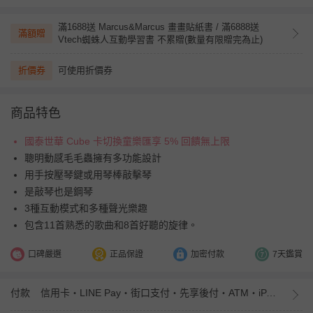
滿1688送 Marcus&Marcus 畫畫貼紙書 / 滿6888送
滿額贈
Vtech蜘蛛人互動學習書 不累贈(數量有限贈完為止)
折價券
可使用折價券
商品特色
國泰世華 Cube 卡切換童樂匯享 5% 回饋無上限
聰明動感毛毛蟲擁有多功能設計
用手按壓琴鍵或用琴棒敲擊琴
是敲琴也是鋼琴
3種互動模式和多種聲光樂趣
包含11首熟悉的歌曲和8首好聽的旋律。
口碑嚴選
正品保證
加密付款
7天鑑賞
付款
信用卡・LINE Pay・街口支付・先享後付・ATM・iPASS MONEY