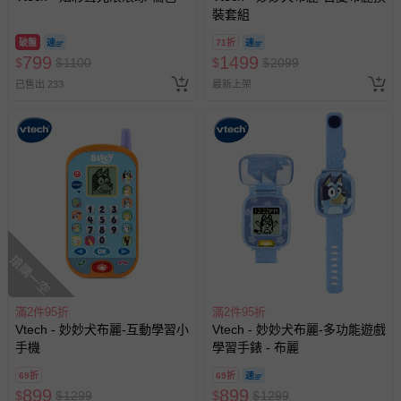
裝套組
商品、食品等）。
客製化商品（例如客製生日書、姓名貼等）。
破盤
71折
799
1499
$
$
1100
$
$
2099
報紙、期刊或雜誌（惟書籍如經拆封、使用，則酌收整
已售出 233
最新上架
新費用）。
經消費者拆封之影音商品或電腦軟體（例如 DVD、CD
等）。
非以有形媒介提供之數位內容或一經提供即為完成之線
上服務，經消費者事先同意始提供（例如線上課程、遊
戲或活動點數等）。
已拆封之以下類型商品：
-個人衛生用品（例如尿布、貼身衣物、泳裝、襪子、地
搶購一空
墊、寢具類等）。
-新生兒親膚衣物（嬰幼兒包巾與背巾、包屁衣、學習
褲、紗布衣等）。
滿2件95折
滿2件95折
-接觸性孕哺產品（奶嘴、奶瓶、擠乳器、哺乳衣、托腹
Vtech - 妙妙犬布麗-互動學習小
Vtech - 妙妙犬布麗-多功能遊戲
手機
帶束縛衣、餐搖椅等）。
學習手錶 - 布麗
-其他原廠盒裝商品封口處已貼上「不可拆封」，或具警
69折
69折
示字句等說明貼紙、封條者。
899
899
$
$
1299
$
$
1299