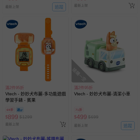
國際航空、客運、訂房等服務。
最新上架
追蹤
最新上架
相關的退換貨辦理流程，可詳見：
退換貨 & 退款問題
其他常見問題：
運送服務：目前提供的運送僅限台灣本島。如您位於離島地
區，可能會無法配送，或須依據商品需加收離島運費。廠商
亦保留出貨與否的權利。離島、偏遠地區、樓層親送等加價
費用，可能會另需加收。
搶購一空
商品實際的配達日期，可於訂單個人資料內的查詢訂單內，
已出貨通知之訊息為主。
滿2件95折
滿2件95折
Vtech - 妙妙犬布麗-多功能遊戲
Vtech - 妙妙犬布麗-清潔小車
如您收到商品，請依正常流程檢查是否完好，若商品遇瑕疵
學習手錶 - 賓果
情形，您可申請更換新品或退貨，請見：
退貨的辦理流程
。
若您對於會員帳號、商品訂購與資訊、購物流程、付款方
69折
71折
899
499
$
$
1299
$
$
699
式、折價券與購物金的使用、退貨及商品運送方式等有疑
問，你可詳見：
媽咪愛客服中心
。
最新上架
追蹤
最新上架
預購商品：預購為海外同步代購，遇缺貨即會通知媽咪並協