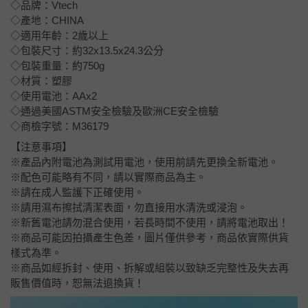
◇品牌：Vtech
◇產地：CHINA
◇適用年齡：2歲以上
◇包裝尺寸：約32x13.5x24.3公分
◇包裝重量：約750g
◇材質：塑膠
◇使用電池：AAx2
◇通過美國ASTM安全檢驗及歐洲CE安全檢驗
◇商檢字號：M36179
【注意事項】
※產品內附電池為測試用電池，使用前請先更換全新電池。
※配色可能略有不同，請以實際商品為主。
※請在成人監護下正確使用。
※請用濕布擦拭清潔表面，勿直接用水清洗或浸泡。
※新舊電池請勿混合使用，若長時間不使用，請將電池取出！
※商品可能因拍攝產生色差，圖片僅供參考，商品依實際供貨
樣式為準。
※商品如經拆封、使用、拆解或組裝以致缺乏完整性及失去再
販售價值時，恕無法退換貨！