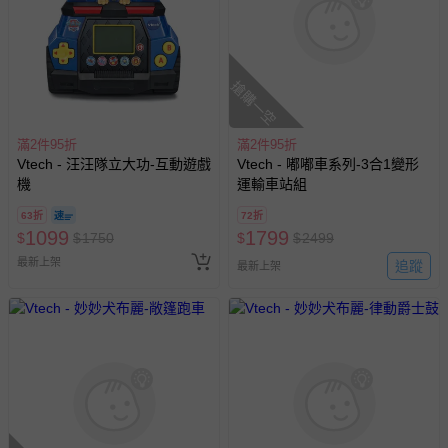
搶購一空
滿2件95折
滿2件95折
Vtech - 汪汪隊立大功-互動遊戲
Vtech - 嘟嘟車系列-3合1變形
機
運輸車站組
63折
72折
1099
1799
$
$
1750
$
$
2499
最新上架
追蹤
最新上架