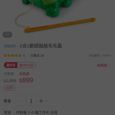
1/7
Vtech
-
2合1動感敲敲毛毛蟲
5
已售出 18
商品編號：248884
進團購
滿件折
滿2件95折
市售價
促銷價
899
$
1299
$
69折
1
數量
現貨
付款後 1~3 個工作天 出貨