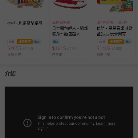
goki - 刺蝟敲擊樂隊
滿件贈好禮
滿2件95折，滿4件89折
日本麵包超人 - 腦部
信誼 - 豆豆音樂派對
發育～麵包超人 音
盒(豆豆玩音樂有聲
樂鍵盤(1歲~)
書 + 豆豆鈴鼓、青
9折
即將售完
79折
即將售完
蛙刮板與雞蛋沙鈴三
$
2655
$
1615
$
1422
2950
1700
1800
$
$
$
款節奏樂器)
最新上架
已售出 1
最新上架
介紹