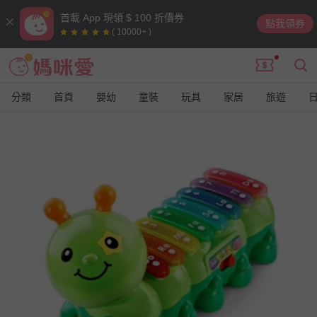
首載 App 現領 $ 100 折價券
點我領券
( 10000+ )
分類
首頁
嬰幼
童裝
玩具
家居
旅遊