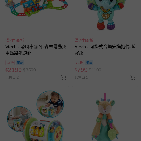
包裝尺寸：約32x13.5x24.3公分
包裝重量：約750g
材質：塑膠
使用電池：AAx2
滿2件95折
滿2件95折
通過美國ASTM安全檢驗及歐洲CE安全檢驗
Vtech - 嘟嘟車系列-森林電動火
Vtech - 可掛式音樂安撫抱偶-藍
BSMI商品檢驗標識字號：M36179
車鐵路軌道組
寶象
【注意事項】
63折
73折
※產品內附電池為測試用電池，使用前請先更換全新碳鋅電
2199
799
$
$
3500
$
$
1100
池。
已售出 2
已售出 1
※配色可能略有不同，請以實際商品為主。
※請在成人監護下正確使用。
※請用濕布擦拭清潔表面，勿直接用水清洗或浸泡。
※禁止使用充電式電池，新舊電池請勿混合使用，若長時間不
使用，請將電池取出！
※商品可能因拍攝產生色差，圖片僅供參考，商品依實際供貨
樣式為準。
※商品如經拆封、使用、或拆解以致缺乏完整性及失去再販售
價值時， 將會影響您的退換貨權益！