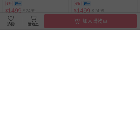
6折
6折
1499
1499
$
$
2499
$
$
2499
最新上架
最新上架
加入購物車
追蹤
購物車
滿2件95折
滿2件95折
Vtech - 蜘蛛人互動遊戲機
Vtech - 聲光城市嘟嘟車-小小賽
車軌道組
63折
71折
1099
999
$
$
1750
$
$
1399
最新上架
最新上架