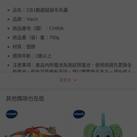
品名：2合1動感敲敲毛毛蟲
品牌：Vtech
商品產地（國）：CHINA
商品重（容）量：750g
材質：塑膠
適用年齡：2歲以上
注意事項：產品內附電池為測試用電池，使用前請先更換全
新電池。配色可能略有不同，請以實際商品為主。請在成人
監護下正確使用。請用濕布擦拭清潔表面，勿直接用水清洗
看更多
或浸泡。新舊電池請勿混合使用，若長時間不使用，請將電
池取出。商品可能因拍攝產生色差，圖片僅供參考，商品依
其他媽咪也在逛
實際供貨樣式為準。商品如經拆封、使用、或拆解以致缺乏
完整性及失去再販售價值時，恕無法退換貨。
BSMI商品檢驗標識字號：M36179
產地：CHINA
適用年齡：2歲以上