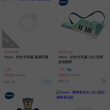
助取消退款事宜。
商品如因「價格、組合」等錯誤原因，導致無法安排出貨，
會主動以簡訊及mail通知訂單取消事宜，並將提供適當補
償。
搶購一空
滿2件95折
滿2件95折
Vtech - 妙妙犬布麗-搖擺布麗
Vtech - 妙妙犬布麗-2合1音樂
吉他鋼琴
67折
67折
999
999
$
$
1499
$
$
1499
最新上架
追蹤
最新上架