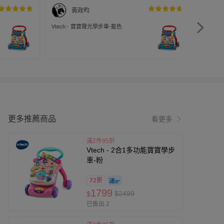
黃政昀
Vtech - 寶寶聲光學步車-藍色
Vtech
出貨時
異實體
更多推薦商品
看更多
滿2件95折
Vtech - 2合1多功能寶寶學步
車-粉
72折
1799
$2499
$
已售出 2