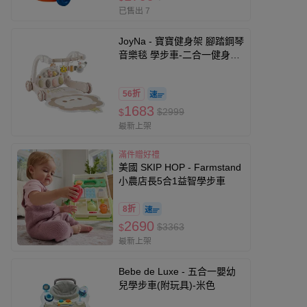
已售出 7
JoyNa - 寶寶健身架 腳踏鋼琴
音樂毯 學步車-二合一健身架
學步車 (獅子薄墊款)
56折
1683
$2999
$
最新上架
滿件贈好禮
美國 SKIP HOP - Farmstand
小農店長5合1益智學步車
8折
2690
$3363
$
最新上架
Bebe de Luxe - 五合一嬰幼
兒學步車(附玩具)-米色