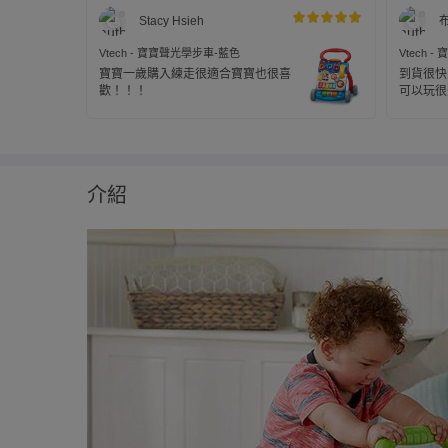
Stacy Hsieh
Vtech - 寶寶聲光學步車-藍色
Vtech 
寶寶一歲購入練走很適合寶寶也很喜
到貨很快
歡！！！
可以玩很
介紹