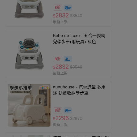
8折
2832
$3540
$
最新上架
Bebe de Luxe - 五合一嬰幼
兒學步車(附玩具)-灰色
8折
2832
$3540
$
最新上架
nunuhouse - 汽車造型 多用
途 幼童收納學步車
8折
2296
$2870
$
最新上架