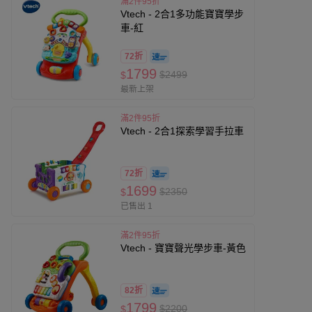
滿2件95折
Vtech - 2合1多功能寶寶學步
車-紅
72折
1799
$2499
$
最新上架
滿2件95折
Vtech - 2合1探索學習手拉車
72折
1699
$2350
$
已售出 1
滿2件95折
Vtech - 寶寶聲光學步車-黃色
82折
1799
$2200
$