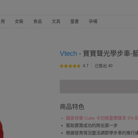
日用
女裝
食品
文具
童書
孕哺
Vtech
-
寶寶聲光學步車-
4.7
已售出 40
商品特色
國泰世華 Cube 卡切換童樂匯享 5%
幫助寶寶成功的跨出第一步
根據發育情況靈活調節學步車的推行