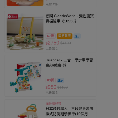
最新上架
德國 ClassicWorld - 變色龍寶
寶探險車《10536》
67折
即將售完
2750
$4100
$
已售出 1
Huanger - 二合一學步車學習
桌/遊戲桌-藍
83折
980
$1180
$
已售出 3
滿件贈好禮
日本麵包超人 - 三段變身趣味
推式防側翻學步車(10個月起