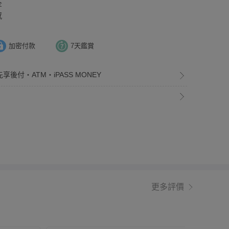
全
感
加密付款
7天鑑賞
享後付・ATM・iPASS MONEY
更多評價