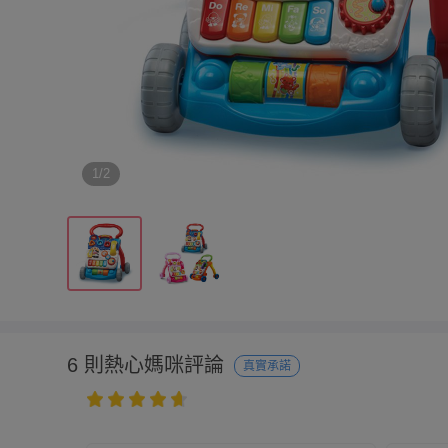
1/2
6 則熱心媽咪評論
真實承諾