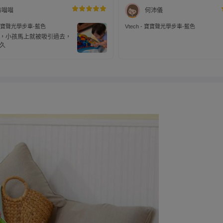
布喵喵
何沛儀
- 寶寶聲光學步車-藍色
Vtech - 寶寶聲光學步車-藍色
，小孩馬上就被吸引過去，
久