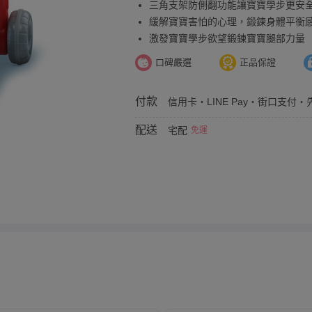
三角支架防側翻功能讓寶寶學步更安
緩解寶寶害怕的心理，鍛鍊身體平衡
激發寶寶學步欲望鍛鍊寶寶腿部力量
口碑嚴選
正品保證
付款
信用卡・LINE Pay・街口支付・先
配送
宅配
免運