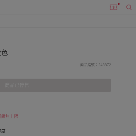
藍色
商品編號：248872
商品已停售
 回饋無上限
速度