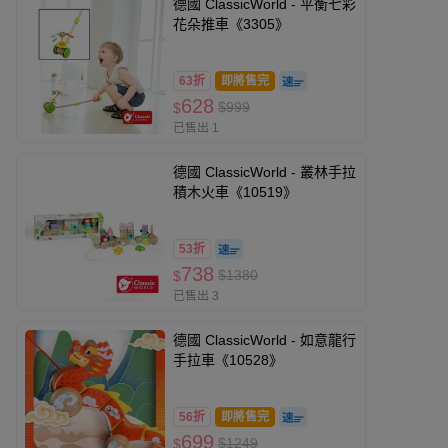
德國 ClassicWorld - 平衡七彩
花朵推車《3305》
63折
即將售完
628
$999
$
已售出 1
德國 ClassicWorld - 叢林手拉
積木火車《10519》
53折
738
$1380
$
已售出 3
德國 ClassicWorld - 如意龍行
手拉車《10528》
56折
即將售完
699
$1249
$