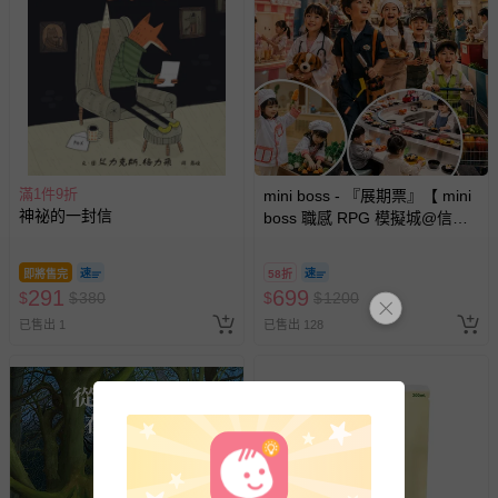
商品如因「價格、組合」等錯誤原因，導致無法安排出貨，
會主動以簡訊及mail通知訂單取消事宜，並將提供適當補
償。
滿1件9折
mini boss - 『展期票』【 mini
神祕的一封信
boss 職感 RPG 模擬城@信義
A11 】2026/7/10-8/30 (電子票
券，於展期現場憑訂單編號兌
即將售完
58折
換，依現場梯次安排入場，逾
291
699
$
$
380
$
$
1200
期作廢) (兒童票(2歲以上)贈一
已售出 1
已售出 128
名陪伴成人)