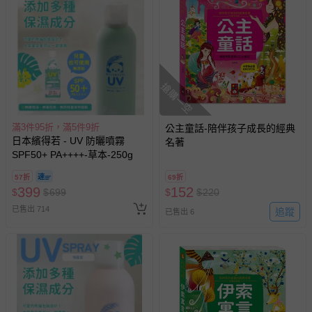
搶購一空
滿3件95折，滿5件9折
公主童話-陪伴孩子成長的經典
日本繽得若 - UV 防曬噴霧
名著
SPF50+ PA++++-草本-250g
57折
69折
399
152
$
$
699
$
$
220
已售出 714
追蹤
已售出 6