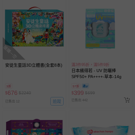
搶購一空
滿3件95折，滿5件9折
安徒生童話3D立體書(全套8本)
日本繽得若 - UV 防曬棒
SPF50+ PA++++-草本-14g
3折
57折
676
399
$
$
2240
$
$
699
已售出 442
追蹤
已售出 12