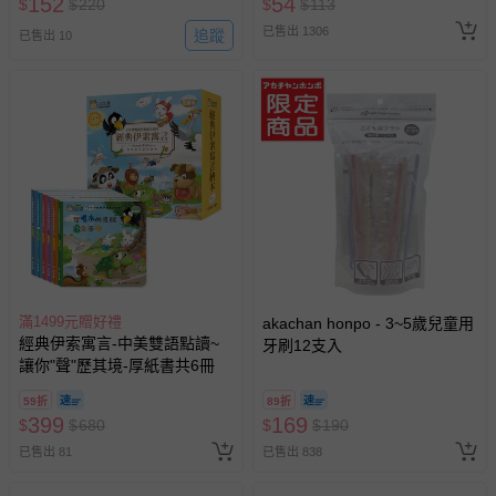
152
54
$
$
220
$
$
113
已售出 1306
追蹤
已售出 10
滿1499元贈好禮
akachan honpo - 3~5歲兒童用
經典伊索寓言-中美雙語點讀~
牙刷12支入
讓你"聲"歷其境-厚紙書共6冊
59折
89折
399
169
$
$
680
$
$
190
已售出 81
已售出 838