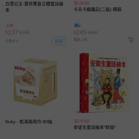
滿1件9折
白雪公主-寶貝驚喜立體童話繪
卡夫卡變蟲記(二版)-精裝
本
69折
137
245
$
$
199
$
$
320
最新上架
追蹤
已售出 9
滿1件9折
Nuby - 乾濕兩用巾-80抽
安徒生童話繪本*新版*