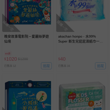
搶購一空
搶購一空
晚安故事電影院－愛麗絲夢遊
akachan honpo - 水99%
仙境
Super 新生兒屁屁濕紙巾一般
型-90張x1包-日本製
85折
1020
40
$
$
1200
$
追蹤
追蹤
已售出 12
已售出 16