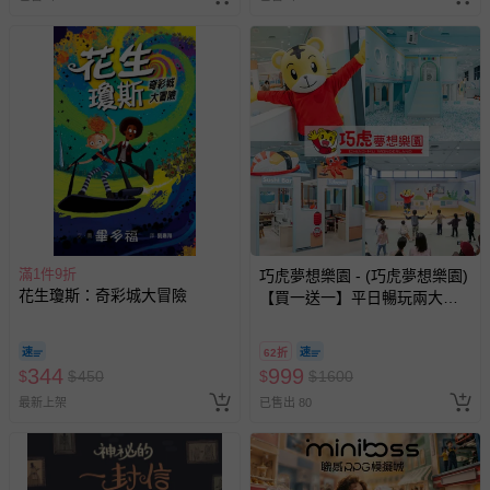
國際航空、客運、訂房等服務。
相關的退換貨辦理流程，可詳見：
退換貨 & 退款問題
其他常見問題：
運送服務：目前提供的運送僅限台灣本島。如您位於離島地
區，可能會無法配送，或須依據商品需加收離島運費。廠商
亦保留出貨與否的權利。離島、偏遠地區、樓層親送等加價
費用，可能會另需加收。
商品實際的配達日期，可於訂單個人資料內的查詢訂單內，
滿1件9折
巧虎夢想樂園 - (巧虎夢想樂園)
已出貨通知之訊息為主。
花生瓊斯：奇彩城大冒險
【買一送一】平日暢玩兩大一
如您收到商品，請依正常流程檢查是否完好，若商品遇瑕疵
小套票 (正券為電子票券現場兌
情形，您可申請更換新品或退貨，請見：
退貨的辦理流程
。
換，贈送券現場領取)-效期至
62折
2026/10/16 正券逾期視同現金
344
若您對於會員帳號、商品訂購與資訊、購物流程、付款方
999
$
$
450
$
$
1600
券使用
式、折價券與購物金的使用、退貨及商品運送方式等有疑
最新上架
已售出 80
問，你可詳見：
媽咪愛客服中心
。
預購商品：預購為海外同步代購，遇缺貨即會通知媽咪並協
助取消退款事宜。