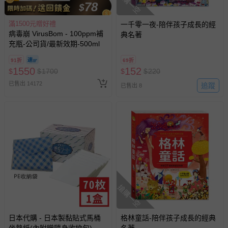
搶購一空
78
$
滿1500元贈好禮
一千零一夜-陪伴孩子成長的經
病毒崩 VirusBom - 100ppm補
典名著
充瓶-公司貨/最新效期-500ml
91折
69折
1550
152
$
$
1700
$
$
220
已售出 14172
追蹤
已售出 8
搶購一空
日本代購 - 日本製黏貼式馬桶
格林童話-陪伴孩子成長的經典