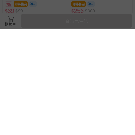
7折
即將售完
即將售完
69
256
$
$
99
$
$
360
已售出 617
已售出 21
商品已停售
購物車
搶購一空
滿1件9折
滿3件95折，滿5件9折
伊索寓言繪本*新版*
日本繽得若 - UV 防曬凝乳
SPF32+ PA+++-2026新包
裝-200g
57折
256
399
$
$
360
$
$
699
已售出 59
追蹤
已售出 22