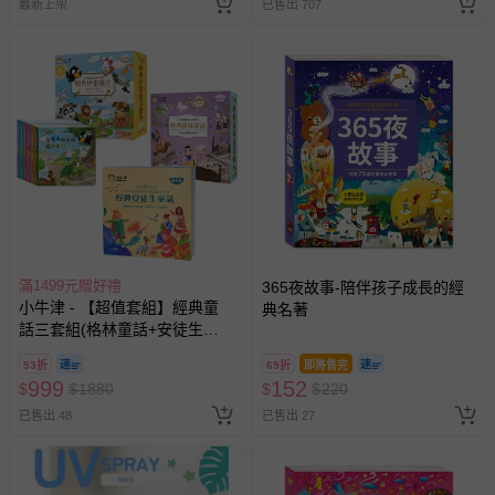
最新上架
已售出 707
滿1499元贈好禮
365夜故事-陪伴孩子成長的經
小牛津 - 【超值套組】經典童
典名著
話三套組(格林童話+安徒生童
話+伊索寓言) / 中美雙語點讀版
53折
69折
即將售完
999
152
$
$
1880
$
$
220
已售出 48
已售出 27