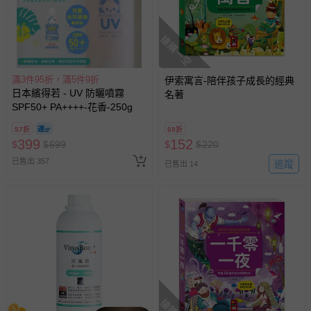
搶購一空
滿3件95折，滿5件9折
伊索寓言-陪伴孩子成長的經典
日本繽得若 - UV 防曬噴霧
名著
SPF50+ PA++++-花香-250g
57折
69折
399
152
$
$
699
$
$
220
已售出 357
追蹤
已售出 14