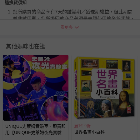
退換貨須知
您所購買的商品享有7天的鑑賞期／猶豫期權益，但此期間
並非試用期，您所退回的商品必須是未經使用的全新狀態，
包含完整包裝、配件、說明文件及贈品等。
看更多
如需退換貨，請於收到商品7天（含例假日內提出），如為
其他媽咪也在逛
瑕疵退換貨所產生的運費，將由媽咪愛負責處理，若非瑕疵
退貨，您可至『查詢訂單』>『已出貨』中查詢該筆訂單，
並點選『我要退貨』即可進行申請。若有相關退貨問題，請
至媽咪愛
LINE@客服ID: @mamilove
我們將依序為您處理
與服務，謝謝。
針對滿件折/滿額贈…等活動，如因部份退貨，而該訂單保
留商品未達活動門檻，將以原價計算，活動贈品亦需一併退
回。
部分商品依據消費者保護法的規定，不適用七天鑑賞期/猶
滿1件9折
UNIQUE史萊姆實驗室 - 即買即
豫期範圍：
世界名畫小百科
用【UNIQUE史萊姆夜光實驗室
易於腐敗、保存期限較短或解約時即將逾期（例如生鮮
@ 台北科教館 】2026/6/11-