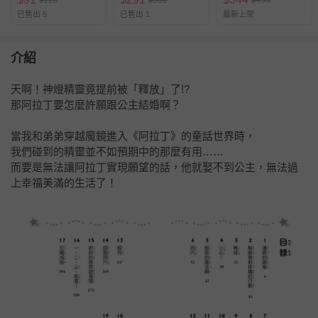
$
$
$
已售出 5
已售出 1
最新上架
介紹
天啊！神燈精靈竟提前被「釋放」了!?
那阿拉丁要怎麼許願跟公主結婚啊？
當我和弟弟穿越魔鏡進入《阿拉丁》的童話世界時，
我們碰到的精靈並不如預期中的那麼有用……
而要是無法讓阿拉丁實現願望的話，他就娶不到公主，無法過
上幸福美滿的生活了！