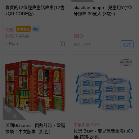
寶寶的12個經典童話故事(12書
akachan honpo - 兒童用Y字型
+QR CODE版)
牙線棒 30支入 (3歲~)
69折
即將售完
497
90
$
$
720
$
已售出 2
追蹤
已售出 627
搶購一空
下單再折 $100
英國Usborne - 倒數計時，聖誕
貝恩 Baan - 嬰兒保養柔濕巾80
快樂！中文版本（紅色）
抽-箱購-24包