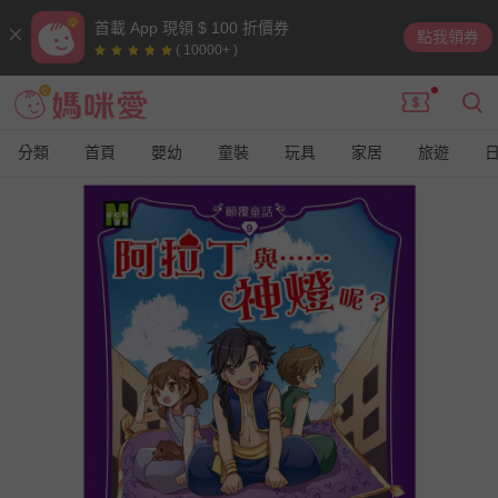
首載 App 現領 $ 100 折價券
點我領券
( 10000+ )
分類
首頁
嬰幼
童裝
玩具
家居
旅遊