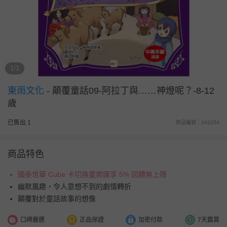
1/1
東雨文化
-
顛覆童話09-阿拉丁與……神燈呢？-8-12
歲
已售出 1
商品編號：242254
商品特色
國泰世華 Cube 卡切換童樂匯享 5% 回饋無上限
幽默風趣，令人意想不到的劇情轉折
顛覆對於童話故事的想像
口碑嚴選
正品保證
加密付款
7天鑑賞