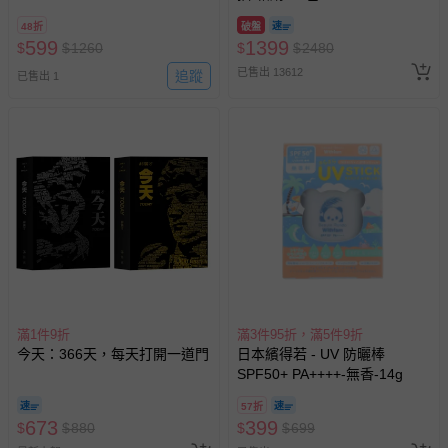
48折
破盤
599
1399
$
$
1260
$
$
2480
已售出 13612
追蹤
已售出 1
滿1件9折
滿3件95折，滿5件9折
今天：366天，每天打開一道門
日本繽得若 - UV 防曬棒
SPF50+ PA++++-無香-14g
57折
673
399
$
$
880
$
$
699