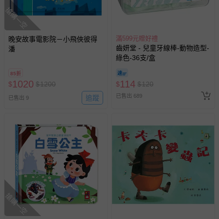
搶購一空
滿599元贈好禮
晚安故事電影院－小飛俠彼得
齒妍堂 - 兒童牙線棒-動物造型-
潘
綠色-36支/盒
85折
1020
114
$
$
1200
$
$
120
已售出 689
追蹤
已售出 9
搶購一空