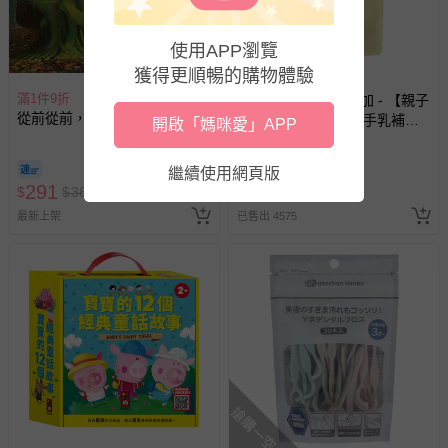
使用APP瀏覽
獲得更順暢的購物體驗
滿1件9折
日本 MIYOSHI 無添加 - 【親子
從前從前，在森林…
首選】無添加泡沫洗手乳補充
開啟「媽咪愛」APP
包-300ml
破盤
繼續使用網頁版
291
98
$
$
380
$
$
240
最新上架
已售出 4575
搶購一空