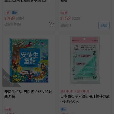
坐墊紙(內附贈隨身收納包)
名著
(38x43cm)-70枚/盒
7折
69折
269
152
$
$
384
$
$
220
已售出 25859
追蹤
已售出 9
搶購一空
滿1件6折，滿2件5折
安徒生童話-陪伴孩子成長的經
日本西松屋 - 幼童用牙線棒(3歲
典名著
～)-綠-50入
69折