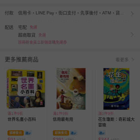
付款
信用卡・LINE Pay・街口支付・先享後付・ATM・貨到付款・iPASS MONEY
配送
宅配
免運
超商取貨
免運
註冊新會員立即領首購免運券
更多推薦商品
看更多
滿1件9折
滿1件9折
滿1件9折
世界名畫小百科
信用最有用
花生瓊斯：奇彩城大
冒險
即將售完
即將售完
$
91
$
291
$
344
128
380
450