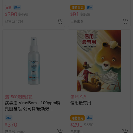
商品、食品等）。
8/30 (電子票券，於展期現場憑
8折
即將售完
訂單編號兌換，逾期作廢) (大
客製化商品（例如客製生日書、姓名貼等）。
390
91
$
$
490
$
$
128
人小孩均一價(3歲以上需購票))
報紙、期刊或雜誌（惟書籍如經拆封、使用，則酌收整
已售出 4334
已售出 5
新費用）。
經消費者拆封之影音商品或電腦軟體（例如 DVD、CD
等）。
非以有形媒介提供之數位內容或一經提供即為完成之線
上服務，經消費者事先同意始提供（例如線上課程、遊
戲或活動點數等）。
已拆封之以下類型商品：
-個人衛生用品（例如尿布、貼身衣物、泳裝、襪子、地
墊、寢具類等）。
-新生兒親膚衣物（嬰幼兒包巾與背巾、包屁衣、學習
滿1500元贈好禮
滿1件9折
褲、紗布衣等）。
病毒崩 VirusBom - 100ppm噴
信用最有用
-接觸性孕哺產品（奶嘴、奶瓶、擠乳器、哺乳衣、托腹
劑隨身瓶-公司貨/最新效
帶束縛衣、餐搖椅等）。
期-100ml
-其他原廠盒裝商品封口處已貼上「不可拆封」，或具警
即將售完
370
291
$
示字句等說明貼紙、封條者。
$
$
380
已售出 98982
已售出 1