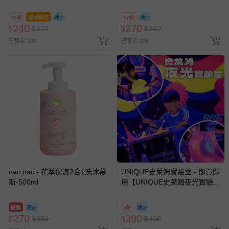
75折
即將售完
77折
240
270
$
$
320
$
$
350
已售出 100
已售出 336
nac nac - 花萃保濕2合1洗沐慕
UNIQUE史萊姆實驗室 - 即買即
斯-500ml
用【UNIQUE史萊姆夜光實驗室
@ 台北科教館 】2026/6/11-
8/30 (電子票券，於展期現場憑
破盤
8折
訂單編號兌換，逾期作廢) (大
270
390
$
$
350
$
$
490
人小孩均一價(3歲以上需購票))