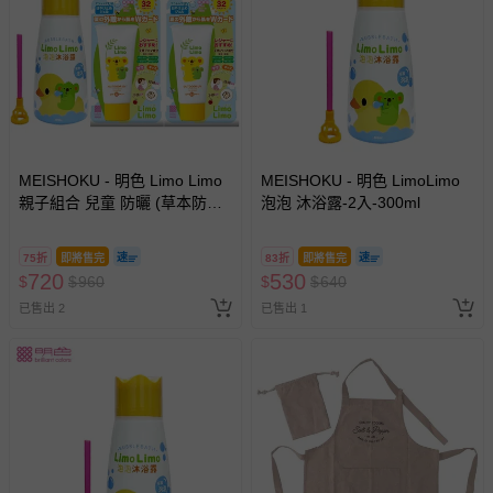
MEISHOKU - 明色 Limo Limo
MEISHOKU - 明色 LimoLimo
親子組合 兒童 防曬 (草本防曬
泡泡 沐浴露-2入-300ml
乳液*2+泡泡沐浴露
*1)-50G*2+300ML
75折
即將售完
83折
即將售完
720
530
$
$
960
$
$
640
已售出 2
已售出 1