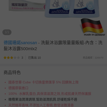
1/1
德國珊諾sanosan
-
洗髮沐浴露限量量販組-內含：洗
髮沐浴露500mlx2
3
已售出 10
商品編號：220070
商品特色
國泰世華 Cube 卡切換童樂匯享 5% 回饋無上限
德國原裝進口
100% ·水解乳蛋白,具保濕滋潤之效,形成肌膚天然保護膜
橄欖果油潤澤調理,幫助滋潤肌肩,舒緩乾燥不適
天然植萃香味,不添加人工香精,散發淡雅清香