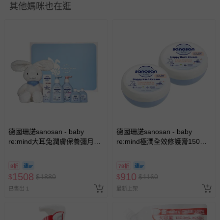
其他媽咪也在逛
退換貨須知
您所購買的商品享有7天的鑑賞期／猶豫期權益，但此期間
並非試用期，您所退回的商品必須是未經使用的全新狀態，
包含完整包裝、配件、說明文件及贈品等。
德國珊諾sanosan - baby
德國珊諾sanosan - baby
如需退換貨，請於收到商品7天（含例假日內提出），如為
re:mind大耳兔潤膚保養彌月禮
re:mind極潤全效修護膏150ml
盒
瑕疵退換貨所產生的運費，將由媽咪愛負責處理，若非瑕疵
兩入組
退貨，您可至『查詢訂單』>『已出貨』中查詢該筆訂單，
8折
78折
並點選『我要退貨』即可進行申請。若有相關退貨問題，請
1508
910
$
$
1880
$
$
1160
至媽咪愛
LINE@客服ID: @mamilove
我們將依序為您處理
已售出 1
最新上架
與服務，謝謝。
針對滿件折/滿額贈…等活動，如因部份退貨，而該訂單保