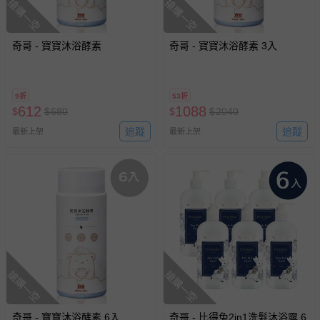
搶購一空
搶購一空
奇哥 - 寶寶沐浴酵素
奇哥 - 寶寶沐浴酵素 3入
9折
53折
612
1088
$
$
680
$
$
2040
追蹤
追蹤
最新上架
最新上架
搶購一空
搶購一空
奇哥 - 寶寶沐浴酵素 6入
奇哥 - 比得兔2in1洗髮沐浴露 6