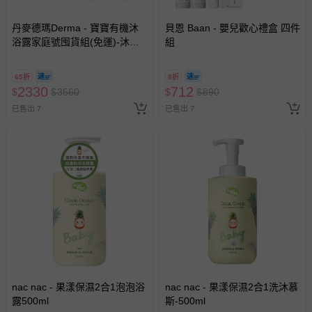
情形，您可申請更換新品或退貨，請見：
退貨的辦理流程
。
丹麥德瑪Derma - 寶寶有機沐
貝恩 Baan - 嬰兒歡心禮盒 四件
若您對於會員帳號、商品訂購與資訊、購物流程、付款方
浴露家庭號囤貨組(免運)-沐浴
組
式、折價券與購物金的使用、退貨及商品運送方式等有疑
露500ml*4
問，你可詳見：
媽咪愛客服中心
。
65折
8折
預購商品：預購為海外同步代購，遇缺貨即會通知媽咪並協
2330
712
$
$
3560
$
$
890
助取消退款事宜。
已售出 7
已售出 7
商品如因「價格、組合」等錯誤原因，導致無法安排出貨，
會主動以簡訊及mail通知訂單取消事宜，並將提供適當補
償。
nac nac - 果漾保濕2合1泡泡浴
nac nac - 果漾保濕2合1洗沐慕
露500ml
斯-500ml