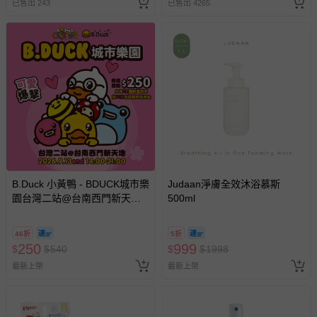
已售出 243
已售出 4265
B.Duck 小黃鴨 - BDUCK城市樂
Judaan淨膚全效沐浴慕斯
園台灣二站@台南西門新天地
500ml
(250元兌3次體驗券｜贈50元現
場購票抵用金)
46折
5折
250
999
$
$
540
$
$
1998
最新上架
最新上架