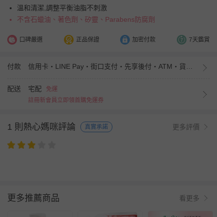
溫和清潔,調整平衡油脂不刺激
不含石蠟油、著色劑、矽靈、Parabens防腐劑
口碑嚴選
正品保證
加密付款
7天鑑賞
付款
信用卡・LINE Pay・街口支付・先享後付・ATM・貨到付款・iPASS MONEY
配送
宅配
免運
註冊新會員立即領首購免運券
1 則熱心媽咪評論
更多評價
真實承諾
更多推薦商品
看更多