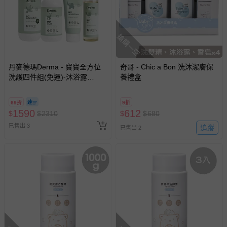
搶購一空
丹麥德瑪Derma - 寶寶全方位
奇哥 - Chic a Bon 洗沐潔膚保
洗護四件組(免運)-沐浴露
養禮盒
500ml+護膚霜250ml+萬用膏
100ml+按摩浴油150ml
69折
9折
1590
612
$
$
2310
$
$
680
已售出 3
追蹤
已售出 2