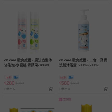
oh care 歐克威爾 - 魔法造型沐
oh care 歐克威爾 - 二合一寶寶
浴泡泡-水蜜桃/青蘋果-180ml
洗髮沐浴露 500ml-500ml
78折
89折
280
580
$
$
360
$
$
650
已售出 5
已售出 4