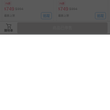
75折
75折
749
749
$
$
994
$
$
994
追蹤
追蹤
最新上架
最新上架
商品已停售
購物車
貝恩 Baan - 嬰兒泡泡香浴
貝恩 Baan - 嬰兒沐浴精-200ml
組-500+800補充包
73折
8折
749
176
$
$
1020
$
$
220
已售出 10
已售出 8