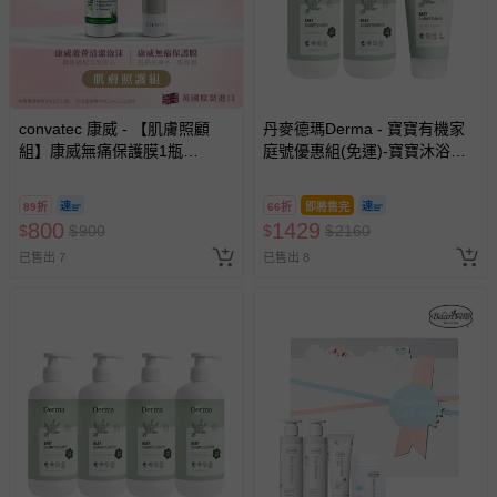
-新生兒親膚衣物（嬰幼兒包巾與背巾、包屁衣、學習
褲、紗布衣等）。
-接觸性孕哺產品（奶嘴、奶瓶、擠乳器、哺乳衣、托腹
帶束縛衣、餐搖椅等）。
-其他原廠盒裝商品封口處已貼上「不可拆封」，或具警
convatec 康威 - 【肌膚照顧
丹麥德瑪Derma - 寶寶有機家
示字句等說明貼紙、封條者。
組】康威無痛保護膜1瓶
庭號優惠組(免運)-寶寶沐浴露
(50mL)+康威蘆薈清潔泡沫1瓶
國際航空、客運、訂房等服務。
500ml*2+寶寶沐浴露150ml
(118mL)
89折
66折
即將售完
800
1429
相關的退換貨辦理流程，可詳見：
退換貨 & 退款問題
$
$
900
$
$
2160
已售出 7
已售出 8
其他常見問題：
運送服務：目前提供的運送僅限台灣本島。如您位於離島地
區，可能會無法配送，或須依據商品需加收離島運費。廠商
亦保留出貨與否的權利。離島、偏遠地區、樓層親送等加價
費用，可能會另需加收。
商品實際的配達日期，可於訂單個人資料內的查詢訂單內，
已出貨通知之訊息為主。
如您收到商品，請依正常流程檢查是否完好，若商品遇瑕疵