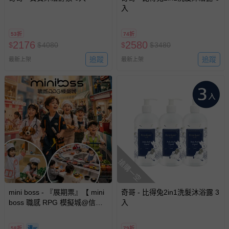
入
53折
74折
2176
2580
$
$
4080
$
$
3480
追蹤
追蹤
最新上架
最新上架
搶購一空
mini boss - 『展期票』【 mini
奇哥 - 比得兔2in1洗髮沐浴露 3
boss 職感 RPG 模擬城@信義
入
A11 】2026/7/10-8/30 (電子票
券，於展期現場憑訂單編號兌
58折
79折