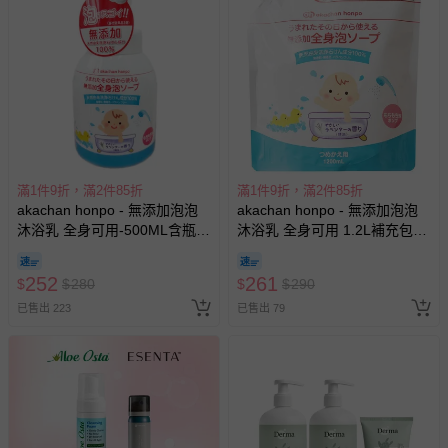
留商品未達活動門檻，將以原價計算，活動贈品亦需一併退
回。
部分商品依據消費者保護法的規定，不適用七天鑑賞期/猶
豫期範圍：
易於腐敗、保存期限較短或解約時即將逾期（例如生鮮
商品、食品等）。
客製化商品（例如客製生日書、姓名貼等）。
滿1件9折，滿2件85折
滿1件9折，滿2件85折
akachan honpo - 無添加泡泡
akachan honpo - 無添加泡泡
報紙、期刊或雜誌（惟書籍如經拆封、使用，則酌收整
沐浴乳 全身可用-500ML含瓶-
沐浴乳 全身可用 1.2L補充包
新費用）。
日本製
(1200ml)-日本製
經消費者拆封之影音商品或電腦軟體（例如 DVD、CD
252
261
$
$
280
$
$
290
等）。
已售出 223
已售出 79
非以有形媒介提供之數位內容或一經提供即為完成之線
上服務，經消費者事先同意始提供（例如線上課程、遊
戲或活動點數等）。
已拆封之以下類型商品：
-個人衛生用品（例如尿布、貼身衣物、泳裝、襪子、地
墊、寢具類等）。