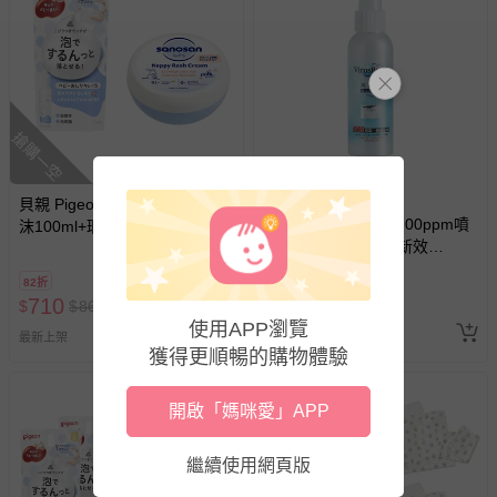
搶購一空
滿1500元贈好禮
貝親 Pigeon - 寶寶臀部清潔泡
病毒崩 VirusBom - 100ppm噴
沫100ml+珊諾baby re:mind極
劑隨身瓶-公司貨/最新效
潤全效修護膏150ml
期-100ml
82折
710
370
$
$
865
$
使用APP瀏覽
已售出 98974
追蹤
最新上架
獲得更順暢的購物體驗
開啟「媽咪愛」APP
繼續使用網頁版