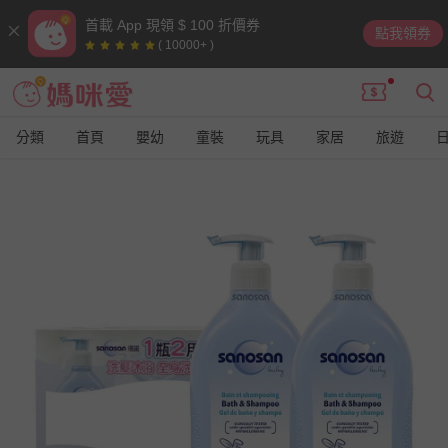
首載 App 現領 $ 100 折價券
點我領券
( 10000+ )
分類
首頁
嬰幼
童裝
玩具
家居
旅遊