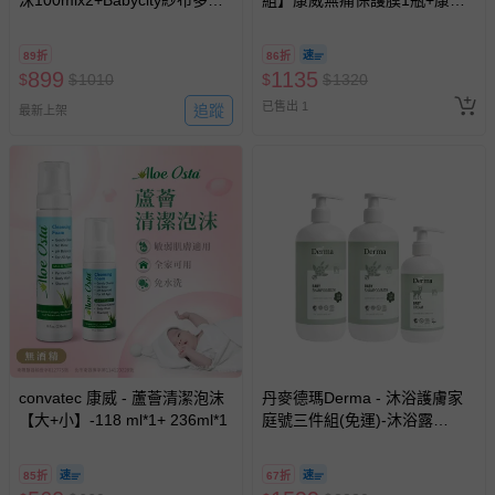
沫100mlx2+Babycity紗布多功
組】康威無痛保護膜1瓶+康威
能小方巾3入x2-維尼
無痛脫膠劑1瓶+康威蘆薈清潔
泡沫1瓶-50ml+50ml+118ml
89折
86折
899
1135
$
$
1010
$
$
1320
已售出 1
追蹤
最新上架
convatec 康威 - 蘆薈清潔泡沫
丹麥德瑪Derma - 沐浴護膚家
【大+小】-118 ml*1+ 236ml*1
庭號三件組(免運)-沐浴露
500ml*2+護膚霜250ml
85折
67折