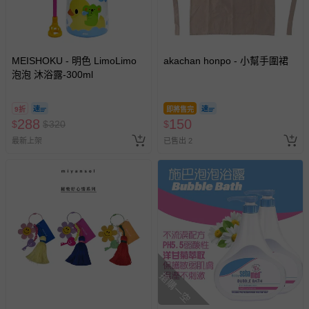
MEISHOKU - 明色 LimoLimo
akachan honpo - 小幫手圍裙
泡泡 沐浴露-300ml
9折
即將售完
288
150
$
$
320
$
最新上架
已售出 2
搶購一空