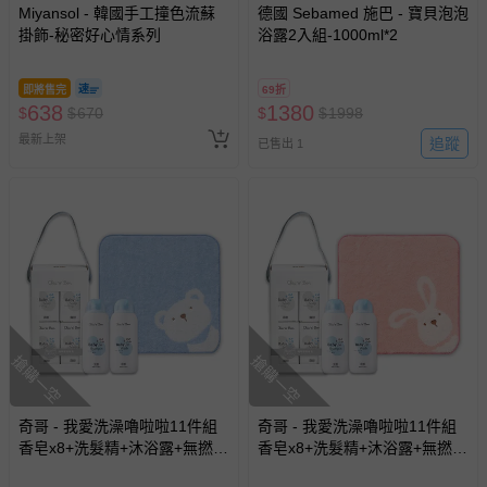
Miyansol - 韓國手工撞色流蘇
德國 Sebamed 施巴 - 寶貝泡泡
掛飾-秘密好心情系列
浴露2入組-1000ml*2
即將售完
69折
638
1380
$
$
670
$
$
1998
最新上架
追蹤
已售出 1
搶購一空
搶購一空
奇哥 - 我愛洗澡嚕啦啦11件組
奇哥 - 我愛洗澡嚕啦啦11件組
香皂x8+洗髮精+沐浴露+無撚紗
香皂x8+洗髮精+沐浴露+無撚紗
毛巾-藍色
毛巾-粉色