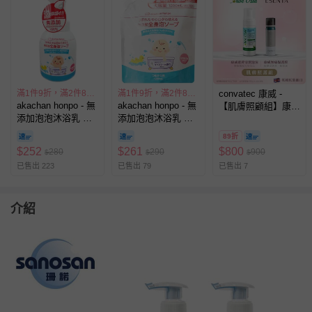
滿1件9折，滿2件85折
滿1件9折，滿2件85折
convatec 康威 -
akachan honpo - 無
akachan honpo - 無
【肌膚照顧組】康威
添加泡泡沐浴乳 全
添加泡泡沐浴乳 全
無痛保護膜1瓶
身可用-500ML含瓶-
身可用 1.2L補充包
(50mL)+康威蘆薈清
89折
日本製
(1200ml)-日本製
潔泡沫1瓶(118mL)
$
252
$
261
$
800
280
290
900
$
$
$
已售出 223
已售出 79
已售出 7
介紹