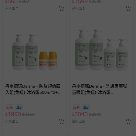
560
1599
$
$
660
$
$
2380
已售出 7
已售出 5
丹麥德瑪Derma - 防曬超值四
丹麥德瑪Derma - 洗護家庭號
入組(免運)-沐浴露500ml*2+滾
量販組(免運)-沐浴露
珠防曬*2
500ml*2+護膚霜250ml*2
63折
68折
1990
2040
$
$
3160
$
$
2980
已售出 1
最新上架