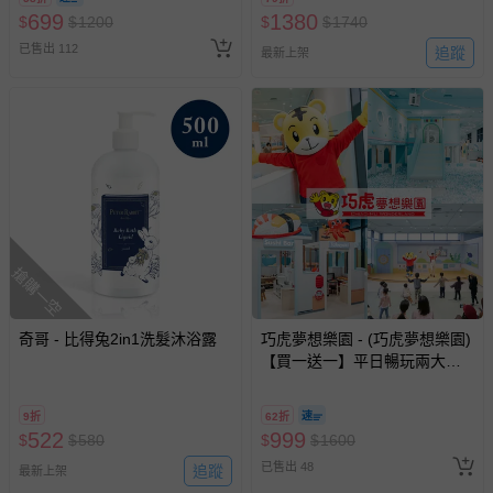
換，依現場梯次安排入場，逾
699
1380
$
$
1200
$
$
1740
期作廢) (兒童票(2歲以上)贈一
已售出 112
名陪伴成人)
追蹤
最新上架
搶購一空
奇哥 - 比得兔2in1洗髮沐浴露
巧虎夢想樂園 - (巧虎夢想樂園)
【買一送一】平日暢玩兩大一
小套票 (正券為電子票券現場兌
換，贈送券現場領取)-效期至
9折
62折
2026/10/16 正券逾期視同現金
522
999
$
$
580
$
$
1600
券使用
已售出 48
追蹤
最新上架