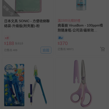
搶購一空
滿1500元贈好禮
日本文具 SONIC - 方便收納聯
病毒崩 VirusBom - 100ppm噴
絡袋-升級版(附夾層)-粉
劑隨身瓶-公司貨/最新效
期-100ml
6折
188
370
$
$
313
$
已售出 98971
追蹤
已售出 409