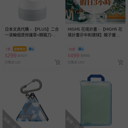
日本文具代購 - 【PLUS】二合
HIGH5 花境計畫 - 【HIGH5 花
一滾輪個資保護章+開箱刀-定
境計畫＠中和環球】親子優惠
番基本款-簡約白
套票 (平日不限時/假日3小時)-
使用期限至2026/12/30
7折
即將售完
55折
299
499
$
$
427
$
$
900
已售出 129
已售出 1417
搶購一空
搶購一空