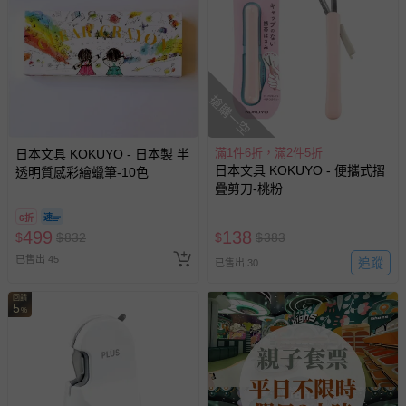
搶購一空
滿1件6折，滿2件5折
日本文具 KOKUYO - 日本製 半
日本文具 KOKUYO - 便攜式摺
透明質感彩繪蠟筆-10色
疊剪刀-桃粉
6折
499
138
$
$
832
$
$
383
已售出 45
追蹤
已售出 30
回饋
5
%