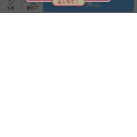
已售出 302
已售出 99
補貨通知我
追蹤
購物車
日本文具 SONIC - 超輕量 安全
日本文具 SONIC - 超輕量 安全
防身防狼警報器 91分貝 (附背
防身防狼警報器 91分貝 (附背
帶固定條)-愛心-水藍
帶固定條)-蝴蝶結-粉紫
66折
即將售完
66折
388
388
$
$
588
$
$
588
已售出 203
已售出 330