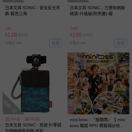
日本文具 SONIC - 安全反光吊
日本文具 SONIC - 方便收納聯
飾-藍色三角
絡袋-升級版(附夾層)-藍
6折
66折
128
199
$
$
213
$
$
302
追蹤
追蹤
已售出 248
已售出 419
搶購一空
滿1件6折，滿2件5折
mini boss - 『展期票』【 mini
日本文具 SONIC - 悠遊卡/零錢
boss 職感 RPG 模擬城@信義
包伸縮磁吸吊飾-迷彩
A11 】2026/7/10-8/30 (電子票