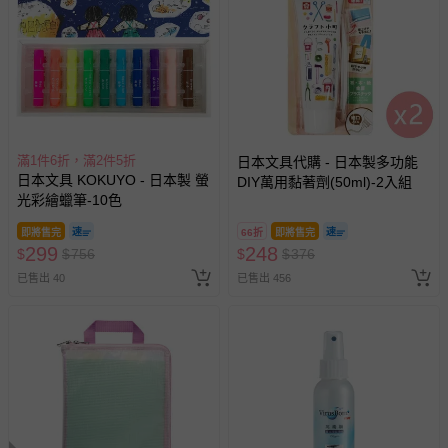
助取消退款事宜。
商品如因「價格、組合」等錯誤原因，導致無法安排出貨，
會主動以簡訊及mail通知訂單取消事宜，並將提供適當補
償。
滿1件6折，滿2件5折
日本文具代購 - 日本製多功能
日本文具 KOKUYO - 日本製 螢
DIY萬用黏著劑(50ml)-2入組
光彩繪蠟筆-10色
即將售完
66折
即將售完
299
248
$
$
756
$
$
376
已售出 40
已售出 456