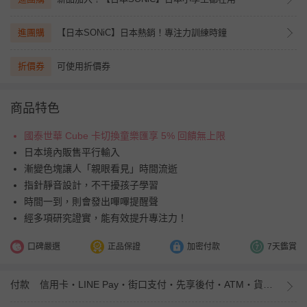
進團購
【日本SONiC】日本熱銷！專注力訓練時鐘
折價券
可使用折價券
商品特色
國泰世華 Cube 卡切換童樂匯享 5% 回饋無上限
日本境內販售平行輸入
漸變色塊讓人「親眼看見」時間流逝
指針靜音設計，不干擾孩子學習
時間一到，則會發出嗶嗶提醒聲
經多項研究證實，能有效提升專注力！
口碑嚴選
正品保證
加密付款
7天鑑賞
付款
信用卡・LINE Pay・街口支付・先享後付・ATM・貨到付款・iPASS MONEY