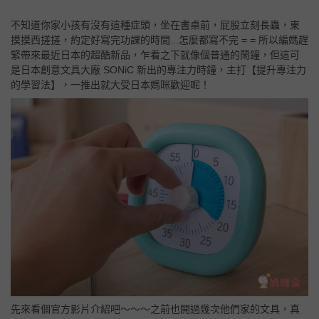
不知道你家小孩有沒有這種症頭，坐在書桌前，屁股立刻長蟲，東
摸摸西搓搓，約定好寫完功課的時間...怎麼都寫不完 = = 所以編媽趕
緊帶來最近日本的超酷新品，乍看之下就像個普通的鬧鐘，但這可
是日本創意文具大廠 SONiC 新出的專注力時鐘，主打【提升專注力
的學習法】，一推出就大受日本媽咪歡迎呢！
先來看個官方影片介紹吧～～～之前也開過幾次他們家的文具，真