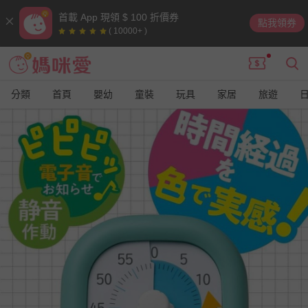
首載 App 現領 $ 100 折價券
點我領券
( 10000+ )
分類
首頁
嬰幼
童裝
玩具
家居
旅遊