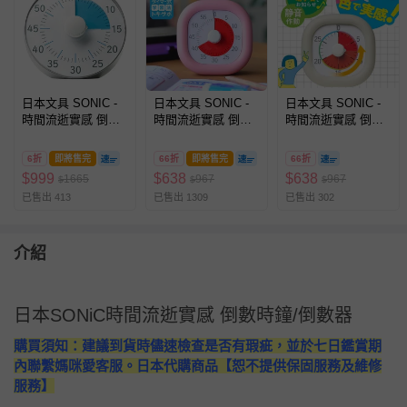
日本文具 SONIC -
日本文具 SONIC -
日本文具 SONIC -
時間流逝實感 倒數
時間流逝實感 倒數
時間流逝實感 倒數
時鐘/倒數器-60mins
時鐘/倒數器-60mins
時鐘/倒數器-30mins
版-銀 (19cm)
版-粉紅 (10cm)
版-象牙白 (10cm)
6折
即將售完
66折
即將售完
66折
$
999
$
638
$
638
1665
967
967
$
$
$
已售出 413
已售出 1309
已售出 302
介紹
日本SONiC時間流逝實感 倒數時鐘/倒數器
購買須知：建議到貨時儘速檢查是否有瑕疵，並於七日鑑賞期
內聯繫媽咪愛客服。日本代購商品【恕不提供保固服務及維修
服務】