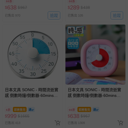
66折
66折
易於腐敗、保存期限較短或解約時即將逾期（例如生鮮
638
289
$
$
967
$
$
438
商品、食品等）。
追蹤
追蹤
已售出 970
已售出 105
客製化商品（例如客製生日書、姓名貼等）。
報紙、期刊或雜誌（惟書籍如經拆封、使用，則酌收整
新費用）。
經消費者拆封之影音商品或電腦軟體（例如 DVD、CD
等）。
非以有形媒介提供之數位內容或一經提供即為完成之線
上服務，經消費者事先同意始提供（例如線上課程、遊
戲或活動點數等）。
已拆封之以下類型商品：
-個人衛生用品（例如尿布、貼身衣物、泳裝、襪子、地
墊、寢具類等）。
日本文具 SONIC - 時間流逝實
日本文具 SONIC - 時間流逝實
感 倒數時鐘/倒數器-60mins版-
-新生兒親膚衣物（嬰幼兒包巾與背巾、包屁衣、學習
感 倒數時鐘/倒數器-60mins版-
銀 (19cm)
粉紅 (10cm)
褲、紗布衣等）。
-接觸性孕哺產品（奶嘴、奶瓶、擠乳器、哺乳衣、托腹
6折
即將售完
66折
即將售完
帶束縛衣、餐搖椅等）。
999
638
$
$
1665
$
$
967
-其他原廠盒裝商品封口處已貼上「不可拆封」，或具警
已售出 413
已售出 1309
示字句等說明貼紙、封條者。