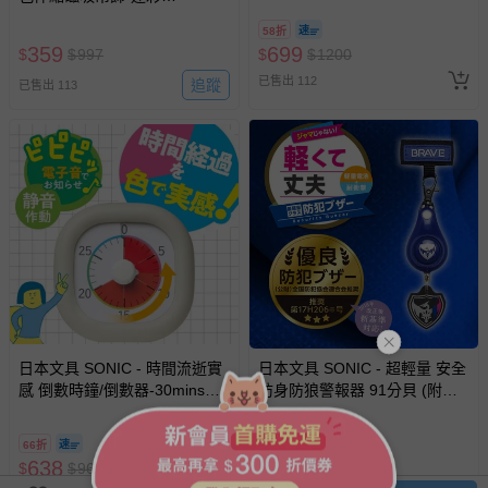
(8.5x16cm)
券，於展期現場憑訂單編號兌
58折
換，依現場梯次安排入場，逾
359
699
$
$
997
$
$
1200
期作廢) (兒童票(2歲以上)贈一
已售出 112
追蹤
名陪伴成人)
已售出 113
日本文具 SONIC - 時間流逝實
日本文具 SONIC - 超輕量 安全
感 倒數時鐘/倒數器-30mins版-
防身防狼警報器 91分貝 (附背
象牙白 (10cm)
帶固定條)-飛龍徽章-黑藍
66折
66折
638
388
$
$
967
$
$
588