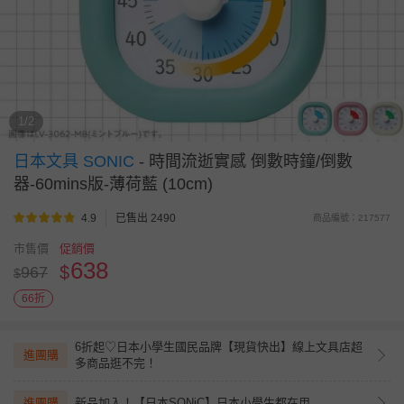
1/2
日本文具 SONIC
-
時間流逝實感 倒數時鐘/倒數
器-60mins版-薄荷藍 (10cm)
4.9
已售出 2490
商品編號：217577
市售價
促銷價
638
$
967
$
66折
6折起♡日本小學生國民品牌【現貨快出】線上文具店超
進團購
多商品逛不完！
進團購
新品加入！【日本SONiC】日本小學生都在用