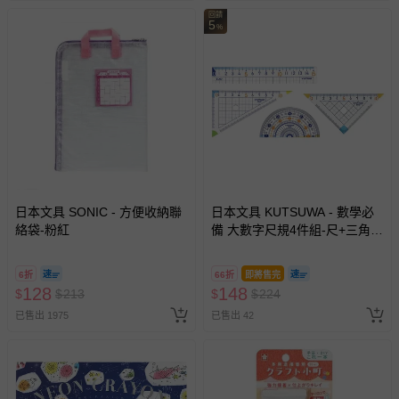
回饋
國際航空、客運、訂房等服務。
5
%
相關的退換貨辦理流程，可詳見：
退換貨 & 退款問題
其他常見問題：
運送服務：目前提供的運送僅限台灣本島。如您位於離島地
區，可能會無法配送，或須依據商品需加收離島運費。廠商
亦保留出貨與否的權利。離島、偏遠地區、樓層親送等加價
費用，可能會另需加收。
日本文具 SONIC - 方便收納聯
日本文具 KUTSUWA - 數學必
絡袋-粉紅
備 大數字尺規4件組-尺+三角板
商品實際的配達日期，可於訂單個人資料內的查詢訂單內，
*2+量角器
已出貨通知之訊息為主。
6折
66折
即將售完
如您收到商品，請依正常流程檢查是否完好，若商品遇瑕疵
128
148
$
$
213
$
$
224
情形，您可申請更換新品或退貨，請見：
退貨的辦理流程
。
已售出 1975
已售出 42
若您對於會員帳號、商品訂購與資訊、購物流程、付款方
式、折價券與購物金的使用、退貨及商品運送方式等有疑
問，你可詳見：
媽咪愛客服中心
。
預購商品：預購為海外同步代購，遇缺貨即會通知媽咪並協