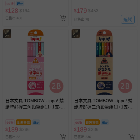
66折
128
179
$
$
194
$
$
453
已售出 460
追蹤
已售出 78
回饋
回饋
5
5
%
%
日本文具 TOMBOW - ippo! 蜻
日本文具 TOMBOW - ippo! 蜻
蜓牌好握三角鉛筆組11+1支-低
蜓牌好握三角鉛筆組11+1支-低
年級專用-粉色系
年級專用-基本款
66折
即將售完
66折
即將售完
189
189
$
$
286
$
$
286
已售出 83
已售出 236