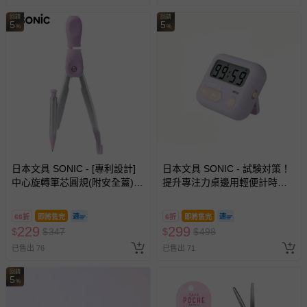
回饋
回饋
5
5
%
%
日本文具 SONIC - [專利設計]
日本文具 SONIC - 試験対策！
中心旋轉筆芯圓規(附安全蓋)-
提升專注力桌邊用輕便計時器-
薰衣草
紫羅蘭 (6.5x5.4x2.1cm)
66折
即將售完
6折
即將售完
229
299
$
$
347
$
$
498
已售出 76
已售出 71
回饋
5
%