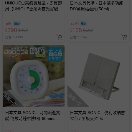
UNIQUE史萊姆實驗室 - 即買即
日本文具代購 - 日本製多功能
用【UNIQUE史萊姆夜光實驗室
DIY萬用黏著劑(50ml)
退換貨須知
@ 台北科教館 】2026/6/11-
您所購買的商品享有7天的鑑賞期／猶豫期權益，但此期間
8/30 (電子票券，於展期現場憑
8折
66折
並非試用期，您所退回的商品必須是未經使用的全新狀態，
訂單編號兌換，逾期作廢) (大
390
125
$
$
490
$
$
189
包含完整包裝、配件、說明文件及贈品等。
人小孩均一價(3歲以上需購票))
已售出 4190
已售出 3547
如需退換貨，請於收到商品7天（含例假日內提出），如為
瑕疵退換貨所產生的運費，將由媽咪愛負責處理，若非瑕疵
退貨，您可至『查詢訂單』>『已出貨』中查詢該筆訂單，
並點選『我要退貨』即可進行申請。若有相關退貨問題，請
至媽咪愛
LINE@客服ID: @mamilove
我們將依序為您處理
與服務，謝謝。
針對滿件折/滿額贈…等活動，如因部份退貨，而該訂單保
搶購一空
搶購一空
留商品未達活動門檻，將以原價計算，活動贈品亦需一併退
回。
日本文具 SONIC - 時間流逝實
日本文具 SONIC - 便利收納書
感 倒數時鐘/倒數器-60mins版-
架台 / 平板支架-灰
部分商品依據消費者保護法的規定，不適用七天鑑賞期/猶
象牙白 (10cm)
豫期範圍：