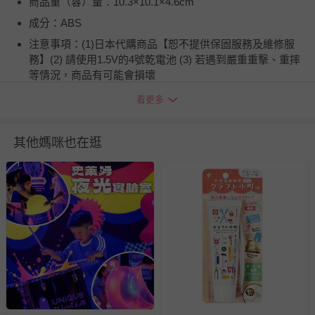
商品重（容）量：10.3×10.1×4.6cm
成分：ABS
注意事項：(1)日本代購商品【恕不提供保固服務及維修服
務】(2) 請使用1.5V的4號乾電池 (3) 若遇到嚴重重擊、重摔
等情況，商品有可能會損壞
【注意事項】
看更多
請勿使用充電式電池，請使用1.5V的4號乾電池
請勿混用不同品牌的電池
其他媽咪也在逛
清潔時請勿水洗，請以乾布清潔。
建議到貨時儘速檢查是否有瑕疵，並於七日鑑賞期內聯繫媽
咪愛客服。
日本代購商品【恕不提供保固服務及維修服務】
包裝內電池僅供測試用，需要額外購買電池使用
本商品只能計時一小時內，請
勿強行轉超過59~60分，以免
商品卡殼無法使用
、造成故障。
【連線代購包裝注意事項】