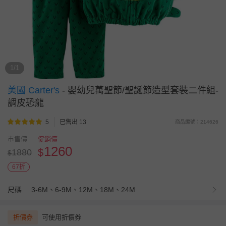
1/1
美國 Carter's
-
嬰幼兒萬聖節/聖誕節造型套裝二件組-
調皮恐龍
5
已售出 13
商品編號：214626
市售價
促銷價
1260
$
1880
$
67折
尺碼
3-6M、6-9M、12M、18M、24M
折價券
可使用折價券