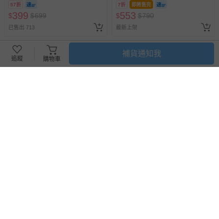
57折
7折
即將售完
399
553
$
$
699
$
$
790
已售出 713
最新上架
補貨通知我
追蹤
購物車
美國 Carter's - 企鵝刺繡短袖
美國 Carter's - 貓熊短袖+長袖
+長袖包屁衣+長褲3件組 (18
包屁衣+長褲3件組
M)
75折
即將售完
75折
即將售完
1190
1190
$
$
1580
$
$
1580
最新上架
最新上架