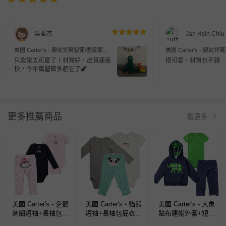
吳茗杰
Jan Hsin Chiu
美國 Carter's - 嬰幼兒萬聖節/聖誕節造
美國 Carter's - 嬰幼
型套裝二件組-調皮恐龍
型套裝二件組-調皮恐龍
只能說太可愛了！材質好，出貨速度
很可愛，材質也不錯
快，今年萬聖節多虧它了🦖
更多推薦商品
看更多
美國 Carter's - 企鵝
美國 Carter's - 貓熊
美國 Carter's - 大象
刺繡短袖+長袖包屁
短袖+長袖包屁衣
貼布連帽外套+短袖
衣+長褲3件組 (18
+長褲3件組
包屁衣+長褲3件組