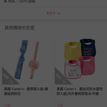
★ 材質：100％滌綸
★ 洗滌方式：使用前洗滌、冷水機洗、無氯漂白、中溫烘乾、
看更多
低溫熨燙。
退換貨須知
其他媽咪也在逛
您所購買的商品享有7天的鑑賞期／猶豫期權益，但此期間
並非試用期，您所退回的商品必須是未經使用的全新狀態，
包含完整包裝、配件、說明文件及贈品等。
如需退換貨，請於收到商品7天（含例假日內提出），如為
瑕疵退換貨所產生的運費，將由媽咪愛負責處理，若非瑕疵
退貨，您可至『查詢訂單』>『已出貨』中查詢該筆訂單，
並點選『我要退貨』即可進行申請。若有相關退貨問題，請
搶購一空
搶購一空
至媽咪愛
LINE@客服ID: @mamilove
我們將依序為您處理
與服務，謝謝。
美國 Carter's - 髮帶兩入組-蝴
美國 Carter's - 嬰幼兒防水圍兜
針對滿件折/滿額贈…等活動，如因部份退貨，而該訂單保
蝶結與粉花
四入組(內外層棉質吸水/中層防
留商品未達活動門檻，將以原價計算，活動贈品亦需一併退
水)-小甜心
回。
61折
66折