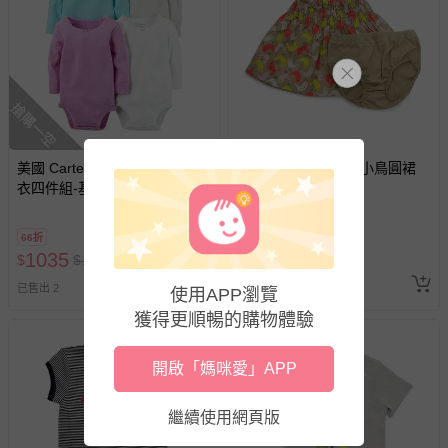
式、折價券與購物金的使用、退貨及商品運送方式等有疑
問，你可詳見：
媽咪愛客服中心
。
預購商品：預購為海外同步代購，遇缺貨即會通知媽咪並協
助取消退款事宜。
搶購一空
商品如因「價格、組合」等錯誤原因，導致無法安排出貨，
會主動以簡訊及mail通知訂單取消事宜，並將提供適當補
償。
美國 Carter's - 嬰幼兒長袖包屁
美國 Carter's - 可愛小鳥圓裙
衣四件組-基本四色1
(18 M)
66折
78折
即將售完
1035
690
$
$
1580
$
$
880
最新上架
追蹤
已售出 2
使用APP瀏覽
獲得更順暢的購物體驗
開啟「媽咪愛」APP
繼續使用網頁版