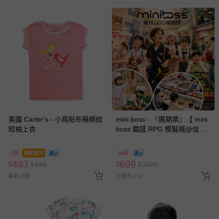
美國 Carter's - 小鳥貼布橫條紋
mini boss - 『展期票』【 mini
短袖上衣
boss 職感 RPG 模擬城@信義
A11 】2026/7/10-8/30 (電子票
券，於展期現場憑訂單編號兌
7折
即將售完
58折
換，依現場梯次安排入場，逾
483
699
$
$
690
$
$
1200
期作廢) (兒童票(2歲以上)贈一
最新上架
已售出 112
名陪伴成人)