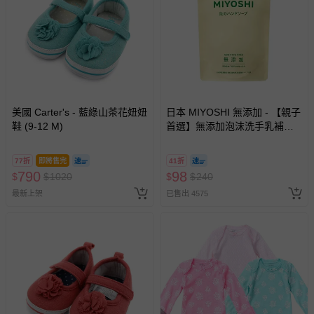
美國 Carter's - 藍綠山茶花妞妞
日本 MIYOSHI 無添加 - 【親子
鞋 (9-12 M)
首選】無添加泡沫洗手乳補充
包-300ml
77折
即將售完
41折
790
98
$
$
1020
$
$
240
最新上架
已售出 4575