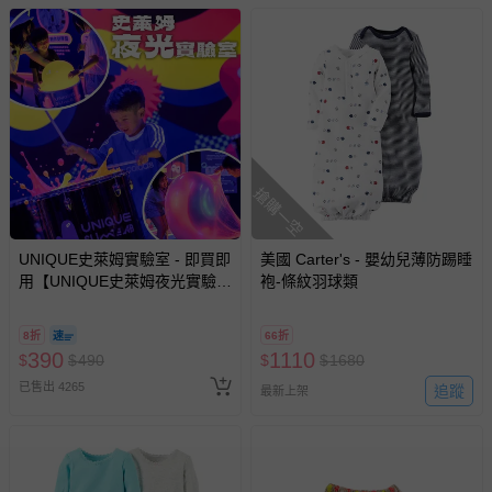
帶束縛衣、餐搖椅等）。
-其他原廠盒裝商品封口處已貼上「不可拆封」，或具警
示字句等說明貼紙、封條者。
國際航空、客運、訂房等服務。
相關的退換貨辦理流程，可詳見：
退換貨 & 退款問題
搶購一空
其他常見問題：
運送服務：目前提供的運送僅限台灣本島。如您位於離島地
UNIQUE史萊姆實驗室 - 即買即
美國 Carter's - 嬰幼兒薄防踢睡
區，可能會無法配送，或須依據商品需加收離島運費。廠商
用【UNIQUE史萊姆夜光實驗室
袍-條紋羽球類
@ 台北科教館 】2026/6/11-
亦保留出貨與否的權利。離島、偏遠地區、樓層親送等加價
8/30 (電子票券，於展期現場憑
費用，可能會另需加收。
8折
66折
訂單編號兌換，逾期作廢) (大
390
1110
$
$
490
$
$
1680
商品實際的配達日期，可於訂單個人資料內的查詢訂單內，
人小孩均一價(3歲以上需購票))
已出貨通知之訊息為主。
已售出 4265
追蹤
最新上架
如您收到商品，請依正常流程檢查是否完好，若商品遇瑕疵
情形，您可申請更換新品或退貨，請見：
退貨的辦理流程
。
若您對於會員帳號、商品訂購與資訊、購物流程、付款方