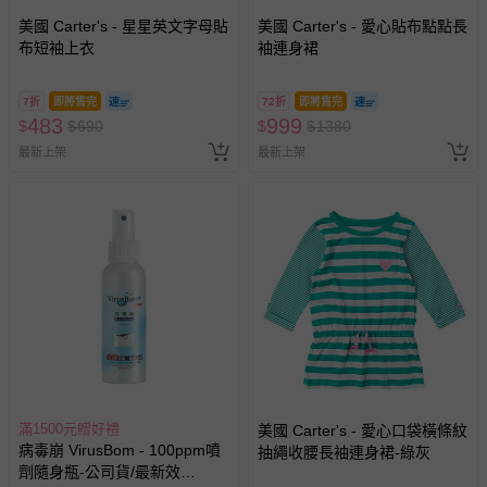
美國 Carter's - 星星英文字母貼
美國 Carter's - 愛心貼布點點長
布短袖上衣
袖連身裙
7折
即將售完
72折
即將售完
483
999
$
$
690
$
$
1380
最新上架
最新上架
滿1500元贈好禮
美國 Carter's - 愛心口袋橫條紋
病毒崩 VirusBom - 100ppm噴
抽繩收腰長袖連身裙-綠灰
劑隨身瓶-公司貨/最新效