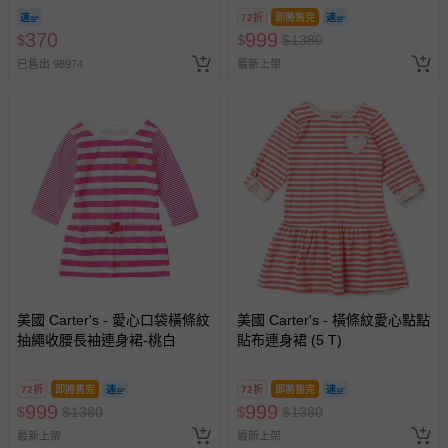
期-100ml
72折
即將售完
370
999
$
$
$
1380
已售出 98974
最新上架
美國 Carter's - 愛心口袋橫條紋
美國 Carter's - 橫條紋愛心點點
抽繩收腰長袖連身裙-桃白
貼布連身裙 (5 T)
72折
即將售完
72折
即將售完
999
999
$
$
1380
$
$
1380
最新上架
最新上架