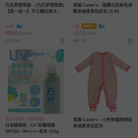
巧虎夢想樂園 - (巧虎夢想樂園)
美國 Carter's - 圖騰花紋刷毛保
【買一送一】平日暢玩兩大一
暖長袖連身包屁衣 (3 M)
小套票 (正券為電子票券現場兌
換，贈送券現場領取)-效期至
62折
7折
即將售完
2026/10/16 正券逾期視同現金
999
553
$
$
1600
$
$
790
券使用
已售出 48
最新上架
滿3件95折，滿5件9折
美國 Carter's - 小熊刺繡橫條紋
日本繽得若 - UV 防曬噴霧
長袖連身包屁衣
SPF50+ PA++++-草本-250g