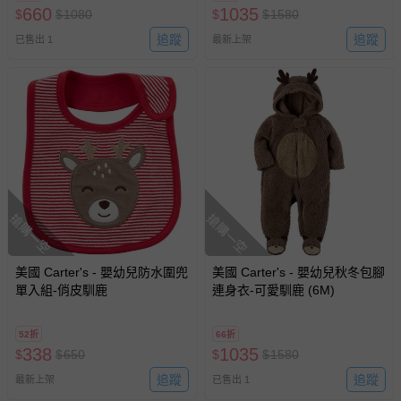
660
1035
$
$
1080
$
$
1580
部分商品依據消費者保護法的規定，不適用七天鑑賞期/猶
追蹤
追蹤
已售出 1
最新上架
豫期範圍：
易於腐敗、保存期限較短或解約時即將逾期（例如生鮮
商品、食品等）。
客製化商品（例如客製生日書、姓名貼等）。
報紙、期刊或雜誌（惟書籍如經拆封、使用，則酌收整
新費用）。
經消費者拆封之影音商品或電腦軟體（例如 DVD、CD
等）。
搶購一空
搶購一空
非以有形媒介提供之數位內容或一經提供即為完成之線
上服務，經消費者事先同意始提供（例如線上課程、遊
美國 Carter's - 嬰幼兒防水圍兜
美國 Carter's - 嬰幼兒秋冬包腳
戲或活動點數等）。
單入組-俏皮馴鹿
連身衣-可愛馴鹿 (6M)
已拆封之以下類型商品：
-個人衛生用品（例如尿布、貼身衣物、泳裝、襪子、地
52折
66折
墊、寢具類等）。
338
1035
$
$
650
$
$
1580
-新生兒親膚衣物（嬰幼兒包巾與背巾、包屁衣、學習
褲、紗布衣等）。
追蹤
追蹤
最新上架
已售出 1
-接觸性孕哺產品（奶嘴、奶瓶、擠乳器、哺乳衣、托腹