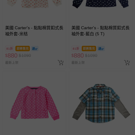
美國 Carter's - 點點棉質釦式長
美國 Carter's - 點點棉質釦式長
袖外套-米桔
袖外套-藍白 (5 T)
81折
即將售完
81折
即將售完
880
880
$
$
1090
$
$
1090
最新上架
最新上架