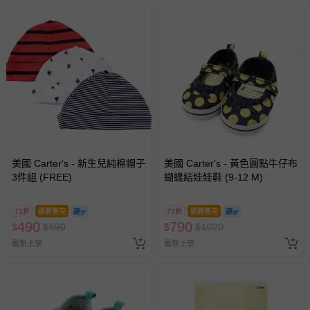
美國 Carter's - 新生兒純棉帽子
美國 Carter's - 黃色圓點牛仔布
3件組 (FREE)
蝴蝶結娃娃鞋 (9-12 M)
71折
即將售完
77折
即將售完
490
790
$
$
690
$
$
1020
最新上架
最新上架