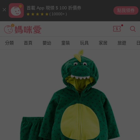
首載 App 現領 $ 100 折價券
點我領券
( 10000+ )
分類
首頁
嬰幼
童裝
玩具
家居
旅遊