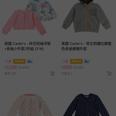
美國 Carter's - 碎花短袖洋裝
美國 Carter's - 英文刺繡拉鍊撞
+長袖小外套2件組 (3 M)
色長袖連帽外套
71折
即將售完
77折
即將售完
1190
990
$
$
1680
$
$
1280
最新上架
已售出 1