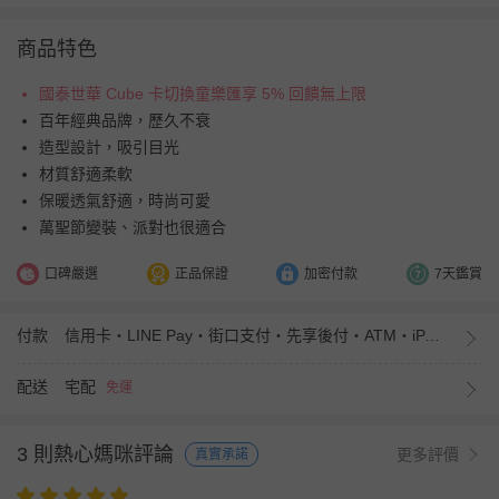
商品特色
國泰世華 Cube 卡切換童樂匯享 5% 回饋無上限
百年經典品牌，歷久不衰
造型設計，吸引目光
材質舒適柔軟
保暖透氣舒適，時尚可愛
萬聖節變裝、派對也很適合
口碑嚴選
正品保證
加密付款
7天鑑賞
付款
信用卡・LINE Pay・街口支付・先享後付・ATM・iPASS MONEY
配送
宅配
免運
3 則熱心媽咪評論
更多評價
真實承諾