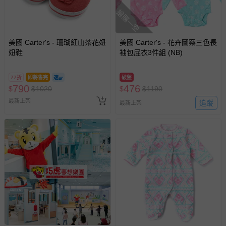
搶購一空
美國 Carter's - 珊瑚紅山茶花妞
美國 Carter's - 花卉圖案三色長
妞鞋
袖包屁衣3件組 (NB)
77折
即將售完
破盤
790
476
$
$
1020
$
$
1190
最新上架
追蹤
最新上架