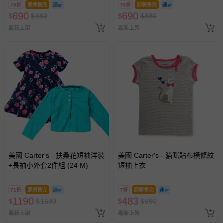
78折
即將售完
78折
即將售完
690
690
$
$
880
$
$
880
最新上架
最新上架
美國 Carter's - 扶桑花短袖洋裝
美國 Carter's - 貓咪貼布橫條紋
+長袖小外套2件組 (24 M)
短袖上衣
71折
即將售完
7折
即將售完
1190
483
$
$
1680
$
$
690
最新上架
最新上架