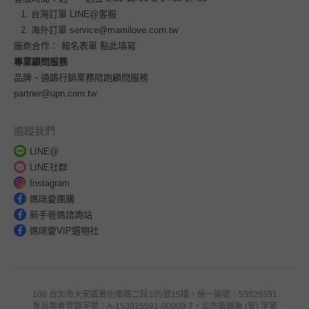
台灣訂單
LINE@客服
海外訂單
service@mamilove.com.tw
廠商合作：
報名表單 點此填寫
專業顧問服務
品牌、通路行銷業務陪跑顧問服務
partner@upn.com.tw
追蹤我們
LINE@
LINE社群
Instagram
媽咪愛團購
新手爸媽諮詢站
媽咪愛VIP選物社
106 台北市大安區敦化南路二段105號15樓，統一編號：53925591
食品業者登錄字號：A-153925591-00000-7，北市衛器販 (安) 字第