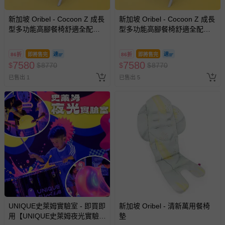
如需退換貨，請於收到商品7天（含例假日內提出），如為
瑕疵退換貨所產生的運費，將由媽咪愛負責處理，若非瑕疵
新加坡 Oribel - Cocoon Z 成長
新加坡 Oribel - Cocoon Z 成長
退貨，您可至『查詢訂單』>『已出貨』中查詢該筆訂單，
型多功能高腳餐椅舒適全配組-
型多功能高腳餐椅舒適全配組-
糖果粉+清新餐椅墊
並點選『我要退貨』即可進行申請。若有相關退貨問題，請
銀河灰+清新餐椅墊
至媽咪愛
LINE@客服ID: @mamilove
我們將依序為您處理
86折
即將售完
86折
即將售完
與服務，謝謝。
7580
7580
$
$
8770
$
$
8770
已售出 1
已售出 5
針對滿件折/滿額贈…等活動，如因部份退貨，而該訂單保
留商品未達活動門檻，將以原價計算，活動贈品亦需一併退
回。
部分商品依據消費者保護法的規定，不適用七天鑑賞期/猶
豫期範圍：
易於腐敗、保存期限較短或解約時即將逾期（例如生鮮
商品、食品等）。
客製化商品（例如客製生日書、姓名貼等）。
報紙、期刊或雜誌（惟書籍如經拆封、使用，則酌收整
UNIQUE史萊姆實驗室 - 即買即
新加坡 Oribel - 清新萬用餐椅
新費用）。
用【UNIQUE史萊姆夜光實驗室
墊
經消費者拆封之影音商品或電腦軟體（例如 DVD、CD