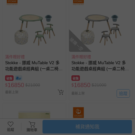
搶購一空
滿件贈好禮
滿件贈好禮
Stokke - 挪威 MuTable V2 多
Stokke - 挪威 MuTable V2 多
功能遊戲桌經典組 (一桌二椅
功能遊戲桌經典組 (一桌二椅
+玩具收納袋-雲朵飄飄+筆筒-
+玩具收納袋-多彩星星+筆筒-
破盤
破盤
藍)-三葉草綠
藍)-風暴灰
16850
16850
$
$
21000
$
$
21000
最新上架
追蹤
最新上架
補貨通知我
追蹤
購物車