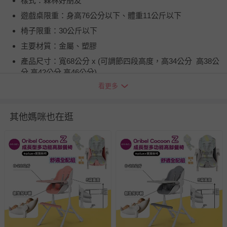
樣式：森林好朋友
遊戲桌限重：身高76公分以下、體重11公斤以下
椅子限重：30公斤以下
主要材質：金屬、塑膠
產品尺寸：寬68公分 x (可調節四段高度，高34公分 高38公
分 高42公分 高46公分)
看更多
重量：6.1公斤
外包裝尺寸：長69 x 寬18公分x 高67公分 (含外箱總重8.3公
斤)
其他媽咪也在逛
產品展開最大尺度：高46 x寬98公分
已會行走或可爬出遊戲跳跳椅的兒童請勿再使用跳跳椅模
式，可變化為桌子使用
退換貨須知
您所購買的商品享有7天的鑑賞期／猶豫期權益，但此期間
並非試用期，您所退回的商品必須是未經使用的全新狀態，
包含完整包裝、配件、說明文件及贈品等。