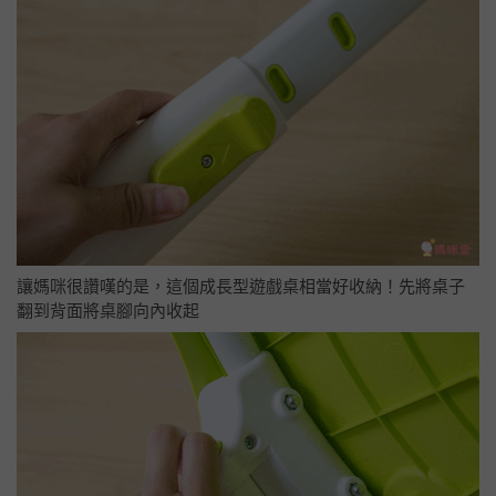
讓媽咪很讚嘆的是，這個成長型遊戲桌相當好收納！先將桌子
翻到背面將桌腳向內收起