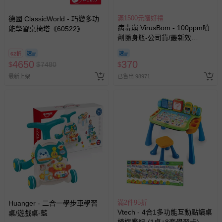
滿1500元贈好禮
德國 ClassicWorld - 巧變多功
病毒崩 VirusBom - 100ppm噴
能學習桌椅塔《60522》
劑隨身瓶-公司貨/最新效
期-100ml
62折
4650
370
$
$
7480
$
最新上架
已售出 98971
滿2件95折
Huanger - 二合一學步車學習
Vtech - 4合1多功能互動點讀桌
桌/遊戲桌-藍