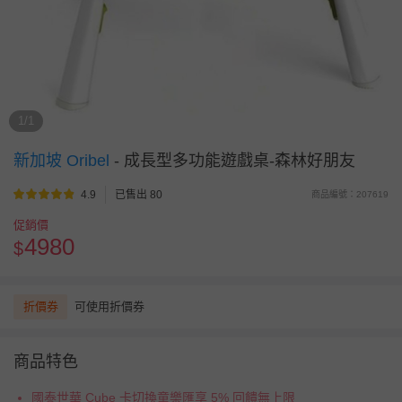
1/1
新加坡 Oribel
-
成長型多功能遊戲桌-森林好朋友
4.9
已售出 80
商品編號：207619
促銷價
4980
$
折價券
可使用折價券
商品特色
國泰世華 Cube 卡切換童樂匯享 5% 回饋無上限