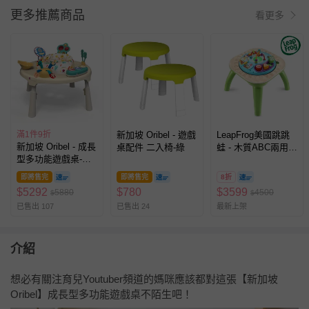
更多推薦商品
看更多
滿1件9折
新加坡 Oribel - 遊戲
LeapFrog美國跳跳
新加坡 Oribel - 成長
桌配件 二入椅-綠
蛙 - 木質ABC兩用學
型多功能遊戲桌-怪
習桌
獸星球
即將售完
即將售完
8折
$
5292
$
780
$
3599
5880
4500
$
$
已售出 107
已售出 24
最新上架
介紹
想必有關注育兒Youtuber頻道的媽咪應該都對這張【新加坡
Oribel】成長型多功能遊戲桌不陌生吧！