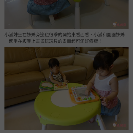
小滿妹坐在姊姊旁邊也很乖的開始東看西看，小滿和圓圓姊姊
一起坐在板凳上畫畫玩玩具的畫面超可愛好療癒！