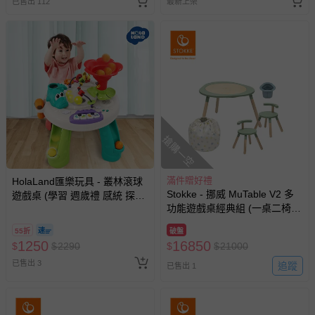
已售出 112
最新上架
名陪伴成人)
搶購一空
滿件贈好禮
HolaLand匯樂玩具 - 叢林滾球
Stokke - 挪威 MuTable V2 多
遊戲桌 (學習 週歲禮 感統 探索
功能遊戲桌經典組 (一桌二椅
啟蒙 聲光音樂 寶寶 嬰幼兒玩
+玩具收納袋-多彩星星+筆筒-
具)
55折
破盤
藍)-三葉草綠
1250
16850
$
$
2290
$
$
21000
已售出 3
追蹤
已售出 1