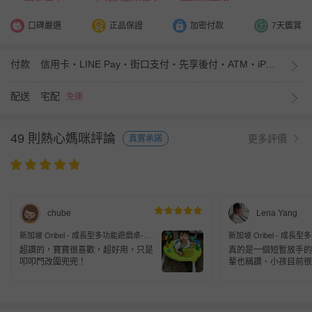
口碑嚴選
正品保證
加密付款
7天鑑賞
付款
信用卡・LINE Pay・街口支付・先享後付・ATM・iPASS MONEY
配送
宅配
免運
49 則熱心媽咪評論
更多評價
真實承諾
chube
Lena Yang
新加坡 Oribel - 成長型多功能遊戲桌-森
新加坡 Oribel - 成長
林好朋友
獸星球
超讚的，寶寶很喜歡，超好用，只是
真的是一個短暫放手的
叩叩門改圍兜兜！
輩也稱讚、小孩目前很
小玩具也很耐玩、覺得買