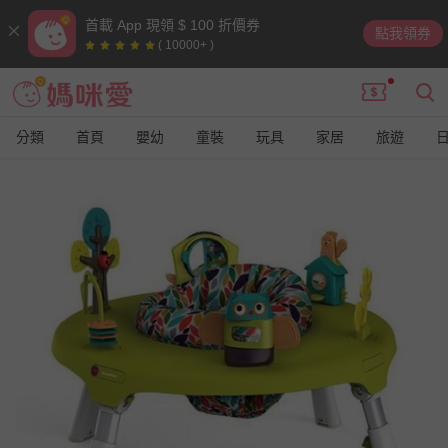
首載 App 現領 $ 100 折價券
點我領券
( 10000+ )
分類
首頁
嬰幼
童裝
玩具
家居
旅遊