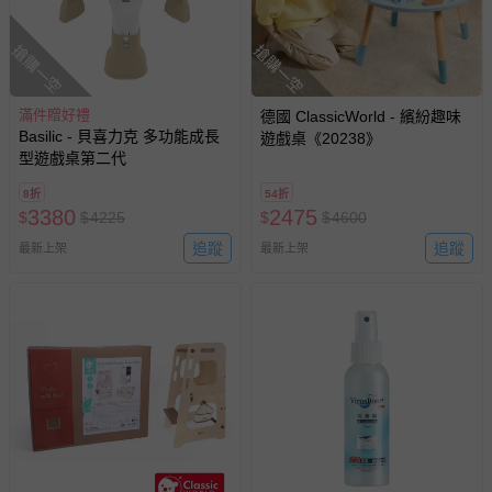
搶購一空
搶購一空
滿件贈好禮
德國 ClassicWorld - 繽紛趣味
Basilic - 貝喜力克 多功能成長
遊戲桌《20238》
型遊戲桌第二代
8折
54折
3380
2475
$
$
4225
$
$
4600
追蹤
追蹤
最新上架
最新上架