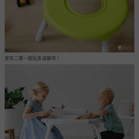
家有二寶一起玩多溫馨呀！