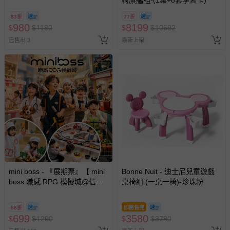
椅旗艦組-(1桌+8套學習卡)
83折
77折
980
8199
$
$
1180
$
$
10692
已售出 3
最新上架
mini boss - 『展期票』【 mini
Bonne Nuit - 迪士尼兒童遊戲
boss 職感 RPG 模擬城@信義
桌椅組 (一桌一椅)-珍珠粉
A11 】2026/7/10-8/30 (電子票
券，於展期現場憑訂單編號兌
58折
即將售完
換，依現場梯次安排入場，逾
699
3580
$
$
1200
$
$
3780
期作廢) (兒童票(2歲以上)贈一