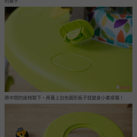
的蓋子
將中間的座椅取下，再蓋上白色圓形板子就變身小書桌囉！