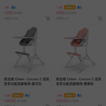
@ 台北科教館 】2026/6/11-
等）。
8/30 (電子票券，於展期現場憑
8折
77折
即將售完
訂單編號兌換，逾期作廢) (大
非以有形媒介提供之數位內容或一經提供即為完成之線
390
980
$
$
490
$
$
1280
人小孩均一價(3歲以上需購票))
上服務，經消費者事先同意始提供（例如線上課程、遊
已售出 4231
已售出 111
戲或活動點數等）。
已拆封之以下類型商品：
-個人衛生用品（例如尿布、貼身衣物、泳裝、襪子、地
墊、寢具類等）。
-新生兒親膚衣物（嬰幼兒包巾與背巾、包屁衣、學習
褲、紗布衣等）。
-接觸性孕哺產品（奶嘴、奶瓶、擠乳器、哺乳衣、托腹
帶束縛衣、餐搖椅等）。
-其他原廠盒裝商品封口處已貼上「不可拆封」，或具警
示字句等說明貼紙、封條者。
國際航空、客運、訂房等服務。
新加坡 Oribel - Cocoon Z 成長
新加坡 Oribel - Cocoon Z 成長
型多功能高腳餐椅-銀河灰
型多功能高腳餐椅-糖果粉
相關的退換貨辦理流程，可詳見：
退換貨 & 退款問題
89折
即將售完
89折
即將售完
6690
6690
$
$
7490
$
$
7490
其他常見問題：