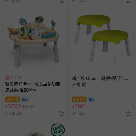
已售出 33
已售出 29
運送服務：目前提供的運送僅限台灣本島。如您位於離島地
區，可能會無法配送，或須依據商品需加收離島運費。廠商
亦保留出貨與否的權利。離島、偏遠地區、樓層親送等加價
費用，可能會另需加收。
商品實際的配達日期，可於訂單個人資料內的查詢訂單內，
已出貨通知之訊息為主。
如您收到商品，請依正常流程檢查是否完好，若商品遇瑕疵
情形，您可申請更換新品或退貨，請見：
退貨的辦理流程
。
若您對於會員帳號、商品訂購與資訊、購物流程、付款方
式、折價券與購物金的使用、退貨及商品運送方式等有疑
滿1件9折
新加坡 Oribel - 遊戲桌配件 二
問，你可詳見：
媽咪愛客服中心
。
新加坡 Oribel - 成長型多功能
入椅-綠
預購商品：預購為海外同步代購，遇缺貨即會通知媽咪並協
遊戲桌-怪獸星球
助取消退款事宜。
即將售完
即將售完
5292
商品如因「價格、組合」等錯誤原因，導致無法安排出貨，
780
$
$
5880
$
會主動以簡訊及mail通知訂單取消事宜，並將提供適當補
已售出 107
已售出 24
償。