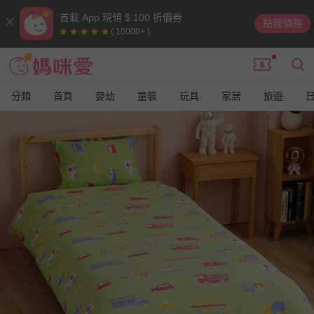
首載 App 現領 $ 100 折價券
點我領券
( 10000+ )
分類
首頁
嬰幼
童裝
玩具
家居
旅遊