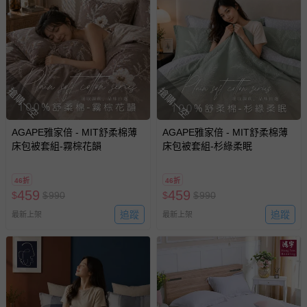
搶購一空
搶購一空
AGAPE雅家倍 - MIT舒柔棉薄
AGAPE雅家倍 - MIT舒柔棉薄
床包被套組-霧棕花韻
床包被套組-杉綠柔眠
46折
46折
459
459
$
$
990
$
$
990
追蹤
追蹤
最新上架
最新上架