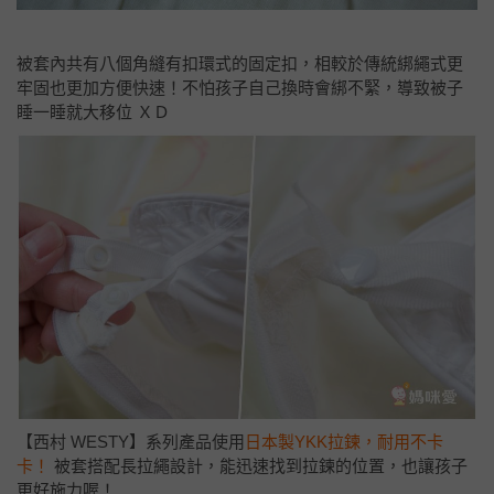
被套內共有八個角縫有扣環式的固定扣，相較於傳統綁繩式更
牢固也更加方便快速！不怕孩子自己換時會綁不緊，導致被子
睡一睡就大移位 ＸＤ
【西村 WESTY】系列產品使用
日本製YKK拉鍊，耐用不卡
卡！
被套搭配長拉繩設計，能迅速找到拉鍊的位置，也讓孩子
更好施力喔！