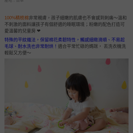
產地：日本
100%精梳棉
非常親膚，孩子細嫩的肌膚也不會感到刺痛～溫和
不刺激的面料讓孩子有個舒適的睡眠環境；粉嫩的配色打造可
愛溫馨的兒童房 ❤
特殊的平紋織法，保留棉花柔韌特性，觸感細緻滑順、不易起
毛球、耐水洗也非常耐烘！
適合平常忙碌的媽咪， 丟洗衣機洗
輕鬆又方便～