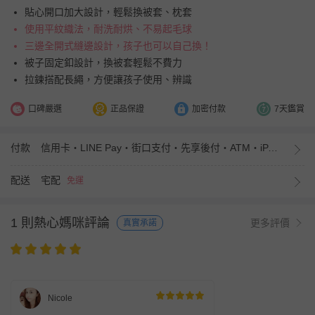
貼心開口加大設計，輕鬆換被套、枕套
使用平紋織法，耐洗耐烘、不易起毛球
三邊全開式縫邊設計，孩子也可以自己換！
被子固定釦設計，換被套輕鬆不費力
拉鍊搭配長繩，方便讓孩子使用、辨識
口碑嚴選
正品保證
加密付款
7天鑑賞
付款
信用卡・LINE Pay・街口支付・先享後付・ATM・iPASS MONEY
配送
宅配
免運
1 則熱心媽咪評論
更多評價
真實承諾
Nicole