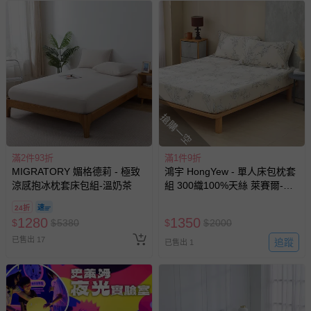
尺寸
被套- W135*L185 cm
枕套- 45*75 cm
[KIDS DESIGN得獎款]OzBoy男
孩 藍/綠
款式
[KIDS DESIGN得獎款]OzBoy女
孩 粉/黃/藍
野生動物園 粉/綠/藍
產地
日本
搶購一空
本產品僅提供試套服務，建議媽咪收貨後先把床組拿出來試
套一下，確認尺寸無誤、花紋裁切是否合乎理想以及沒有瑕
滿2件93折
滿1件9折
疵等不滿意的地方，再下水清洗喔！
MIGRATORY 媚格德莉 - 極致
鴻宇 HongYew - 單人床包枕套
商品一經使用、水洗或損毀將無法辦理退貨，請媽咪收到後
涼感抱冰枕套床包組-溫奶茶
組 300織100%天絲 萊賽爾-朱
務必確認各方面都滿意，再使用以及下水唷～
蒂思
24折
退換貨須知
1280
1350
$
$
5380
$
$
2000
您所購買的商品享有7天的鑑賞期／猶豫期權益，但此期間
已售出 17
追蹤
已售出 1
並非試用期，您所退回的商品必須是未經使用的全新狀態，
包含完整包裝、配件、說明文件及贈品等。
如需退換貨，請於收到商品7天（含例假日內提出），如為