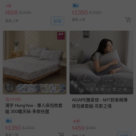
凡亞
6折
658
1350
$
$
1099
$
$
2000
最新上架
追蹤
最新上架
搶購一空
滿1件9折
AGAPE雅家倍 - MIT舒柔棉薄
鴻宇 HongYew - 單人床包枕套
床包被套組-灰影之境
組 300織天絲-多款任選
46折
1350
459
$
$
2000
$
$
990
最新上架