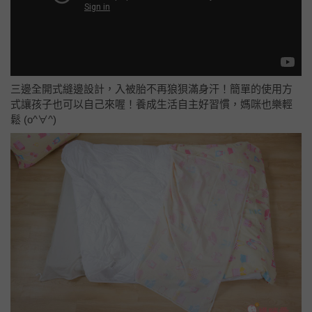
三邊全開式縫邊設計，入被胎不再狼狽滿身汗！簡單的使用方
式讓孩子也可以自己來喔！養成生活自主好習慣，媽咪也樂輕
鬆 (o^∀^)