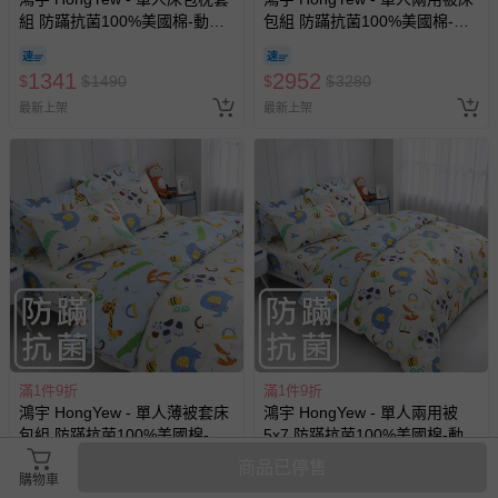
組 防蹣抗菌100%美國棉-動物
包組 防蹣抗菌100%美國棉-動
ABC-藍
物ABC-米
1341
2952
$
$
1490
$
$
3280
最新上架
最新上架
滿1件9折
滿1件9折
鴻宇 HongYew - 單人薄被套床
鴻宇 HongYew - 單人兩用被
包組 防蹣抗菌100%美國棉-動
5x7 防蹣抗菌100%美國棉-動物
物ABC-米
ABC-米
商品已停售
購物車
2232
2241
$
$
2480
$
$
2490