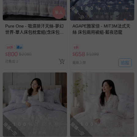
等）。
搶購一空
非以有形媒介提供之數位內容或一經提供即為完成之線
上服務，經消費者事先同意始提供（例如線上課程、遊
戲或活動點數等）。
Pure One - 吸濕排汗天絲-夢幻
AGAPE雅家倍 - MIT3M法式天
世界-單人床包枕套組(含床包
已拆封之以下類型商品：
絲 床包兩用被組-藍夜恐龍
*1+枕套*1)
-個人衛生用品（例如尿布、貼身衣物、泳裝、襪子、地
墊、寢具類等）。
38折
6折
-新生兒親膚衣物（嬰幼兒包巾與背巾、包屁衣、學習
800
658
$
$
2080
$
$
1099
褲、紗布衣等）。
已售出 2
追蹤
最新上架
-接觸性孕哺產品（奶嘴、奶瓶、擠乳器、哺乳衣、托腹
帶束縛衣、餐搖椅等）。
-其他原廠盒裝商品封口處已貼上「不可拆封」，或具警
示字句等說明貼紙、封條者。
國際航空、客運、訂房等服務。
相關的退換貨辦理流程，可詳見：
退換貨 & 退款問題
搶購一空
搶購一空
其他常見問題：