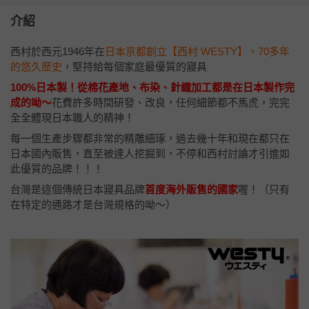
介紹
西村於西元1946年在
日本京都創立【西村 WESTY】，70多年
的悠久歷史
，堅持給每個家庭最優質的寢具
100%日本製！從棉花產地、布染、針織加工都是在日本製作完
成的呦～
花費許多時間研發、改良，任何細節都不馬虎，完完
全全體現日本職人的精神！
每一個生產步驟都非常的精雕細琢，過去幾十年和現在都只在
日本國內販售，直至被達人挖掘到，不停和西村討論才引進如
此優質的品牌！！！
台灣是這個傳統日本寢具品牌
首度海外販售的國家
喔！（只有
在特定的通路才是台灣規格的呦～）