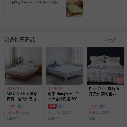
日本西村 Westy - [KIDS Design得獎款]
OzBoy奧茲男孩-單人全開被套2件組-
綠-單人款2件組-綠 (135 x 185 cm, 45 x
75 cm)-單人被套x1 + 枕頭套x1
更多推薦商品
看更多
滿2件93折
滿1件9折
Pure One - 吸濕排
MIGRATORY 媚格
鴻宇 HongYew - 單
汗天絲-夢幻世界-單
德莉 - 極致涼感抱冰
人床包枕套組 300織
人床包枕套組(含床
枕套床包組-溫奶茶
美國棉 精梳棉-卡德
包*1+枕套*1)
24折
破盤
38折
爾
$
1280
$
1148
$
800
5380
1500
2080
$
$
$
已售出 17
已售出 1
已售出 2