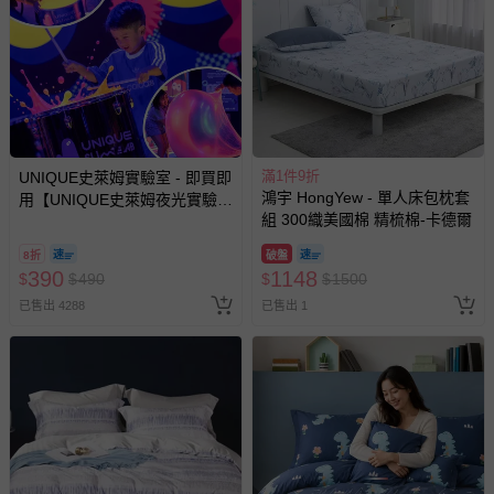
瑕疵退換貨所產生的運費，將由媽咪愛負責處理，若非瑕疵
退貨，您可至『查詢訂單』>『已出貨』中查詢該筆訂單，
並點選『我要退貨』即可進行申請。若有相關退貨問題，請
至媽咪愛
LINE@客服ID: @mamilove
我們將依序為您處理
與服務，謝謝。
針對滿件折/滿額贈…等活動，如因部份退貨，而該訂單保
滿1件9折
UNIQUE史萊姆實驗室 - 即買即
留商品未達活動門檻，將以原價計算，活動贈品亦需一併退
鴻宇 HongYew - 單人床包枕套
用【UNIQUE史萊姆夜光實驗室
回。
組 300織美國棉 精梳棉-卡德爾
@ 台北科教館 】2026/6/11-
8/30 (電子票券，於展期現場憑
8折
破盤
訂單編號兌換，逾期作廢) (大
部分商品依據消費者保護法的規定，不適用七天鑑賞期/猶
390
1148
$
$
490
$
$
1500
人小孩均一價(3歲以上需購票))
豫期範圍：
已售出 4288
已售出 1
易於腐敗、保存期限較短或解約時即將逾期（例如生鮮
商品、食品等）。
客製化商品（例如客製生日書、姓名貼等）。
報紙、期刊或雜誌（惟書籍如經拆封、使用，則酌收整
新費用）。
經消費者拆封之影音商品或電腦軟體（例如 DVD、CD