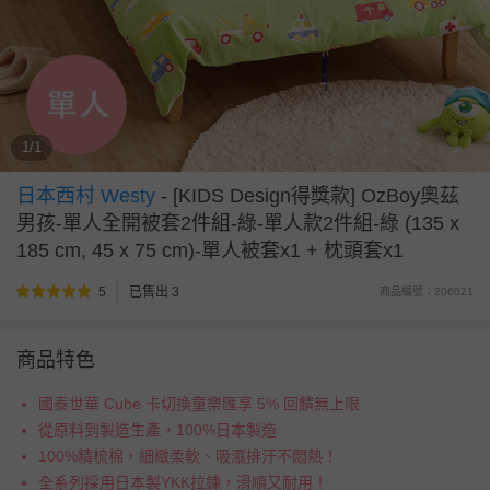
1/1
日本西村 Westy
-
[KIDS Design得獎款] OzBoy奧茲
男孩-單人全開被套2件組-綠-單人款2件組-綠 (135 x
185 cm, 45 x 75 cm)-單人被套x1 + 枕頭套x1
5
已售出 3
商品編號：206021
商品特色
國泰世華 Cube 卡切換童樂匯享 5% 回饋無上限
從原料到製造生產，100%日本製造
100%精梳棉，細緻柔軟、吸濕排汗不悶熱！
全系列採用日本製YKK拉鍊，滑順又耐用！