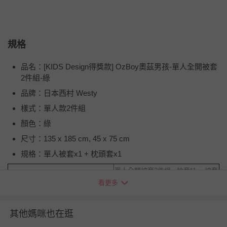
規格
品名：[KIDS Design得獎款] OzBoy奧茲男孩-單人全開被套
2件組-綠
品牌：日本西村 Westy
樣式：單人款2件組
顏色：綠
尺寸：135 x 185 cm, 45 x 75 cm
規格：單人被套x1 + 枕頭套x1
單人全開被套2件組- 枕套*1 、被套
*1
看更多
規格
單人全開被套3件組- 枕套*1 、被套
*1、床包*1
其他媽咪也在逛
床包- W105*L186*25 cm