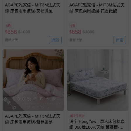
運送服務：目前提供的運送僅限台灣本島。如您位於離島地
AGAPE雅家倍 - MIT3M法式天
AGAPE雅家倍 - MIT3M法式天
區，可能會無法配送，或須依據商品需加收離島運費。廠商
絲 床包兩用被組-灰嶼微風
絲 床包兩用被組-花香微醺
亦保留出貨與否的權利。離島、偏遠地區、樓層親送等加價
費用，可能會另需加收。
6折
6折
商品實際的配達日期，可於訂單個人資料內的查詢訂單內，
658
658
$
$
1099
$
$
1099
已出貨通知之訊息為主。
追蹤
追蹤
最新上架
最新上架
如您收到商品，請依正常流程檢查是否完好，若商品遇瑕疵
情形，您可申請更換新品或退貨，請見：
退貨的辦理流程
。
若您對於會員帳號、商品訂購與資訊、購物流程、付款方
式、折價券與購物金的使用、退貨及商品運送方式等有疑
問，你可詳見：
媽咪愛客服中心
。
預購商品：預購為海外同步代購，遇缺貨即會通知媽咪並協
助取消退款事宜。
商品如因「價格、組合」等錯誤原因，導致無法安排出貨，
搶購一空
會主動以簡訊及mail通知訂單取消事宜，並將提供適當補
償。
滿1件9折
AGAPE雅家倍 - MIT3M法式天
鴻宇 HongYew - 單人床包枕套
絲 床包兩用被組-紫苑柔夢
組 300織100%天絲 萊賽爾-伊