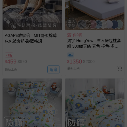
搶購一空
滿1件9折
AGAPE雅家倍 - MIT舒柔棉薄
鴻宇 HongYew - 單人床包枕套
床包被套組-靛藍格調
組 300織天絲 素色 撞色-多款
任選
46折
459
1350
$
$
990
$
$
2000
最新上架
追蹤
最新上架