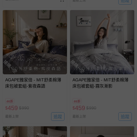
追蹤
最新上架
搶購一空
搶購一空
AGAPE雅家倍 - MIT舒柔棉薄
AGAPE雅家倍 - MIT舒柔棉薄
床包被套組-紫夜森語
床包被套組-霧灰漸影
46折
46折
459
459
$
$
990
$
$
990
追蹤
追蹤
最新上架
最新上架