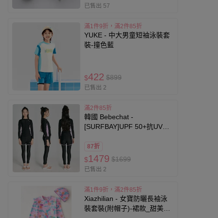
已售出 57
滿1件9折，滿2件85折
YUKE - 中大男童短袖泳裝套
裝-撞色藍
422
$899
$
已售出 2
滿2件85折
韓國 Bebechat -
[SURFBAY]UPF 50+抗UV三
件式中大童泳裝(長袖X背心附
胸墊X長褲)-黑X淺粉紫
87折
1479
$1699
$
已售出 2
滿1件9折，滿2件85折
Xiazhilian - 女寶防曬長袖泳
裝套裝(附帽子)-裙款_甜美花