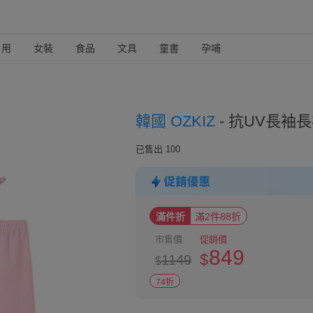
日用
女裝
食品
文具
童書
孕哺
韓國 OZKIZ
-
抗UV長袖長
已售出 100
滿件折
滿2件88折
市售價
促銷價
849
$
1149
$
74折