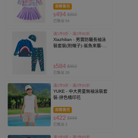
朵-粉紫
即將售完
494
$850
$
已售出 54
滿1件9折，滿2件85折
Xiazhilian - 男寶防曬長袖泳
裝套裝(附帽子)-鯊魚來襲-藍
色
584
$950
$
已售出 26
滿1件9折，滿2件85折
YUKE - 中大男童無袖泳裝套
裝-拼色橘印花
即將售完
422
$899
$
已售出 2
滿1件9折，滿2件85折