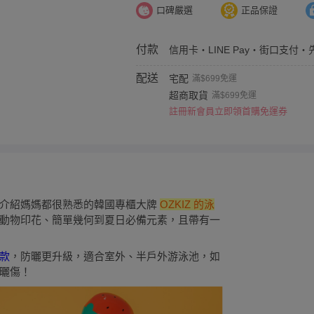
口碑嚴選
正品保證
付款
信用卡・LINE Pay・街口支付・
配送
宅配
滿$699免運
超商取貨
滿$699免運
註冊新會員立即領首購免運券
要介紹媽媽都很熟悉的韓國專櫃大牌
OZKIZ 的泳
動物印花、簡單幾何到夏日必備元素，且帶有一
款
，防曬更升級，適合室外、半戶外游泳池，如
曬傷！