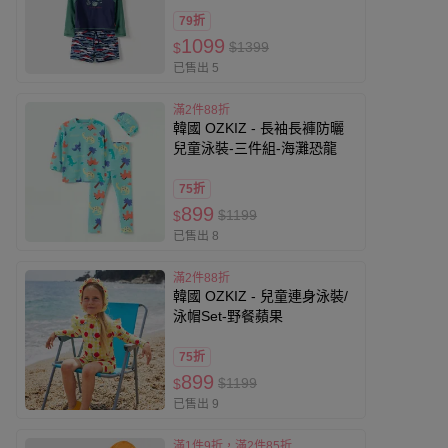
魚-綠X深藍
79折
1099
$1399
$
已售出 5
滿2件88折
韓國 OZKIZ - 長袖長褲防曬
兒童泳裝-三件組-海灘恐龍
75折
899
$1199
$
已售出 8
滿2件88折
韓國 OZKIZ - 兒童連身泳裝/
泳帽Set-野餐蘋果
75折
899
$1199
$
已售出 9
滿1件9折，滿2件85折