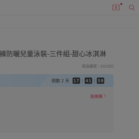
9
9
8
8
7
7
9
6
9
6
8
褲防曬兒童泳裝-三件組-甜心冰淇淋
5
8
5
7
4
7
4
6
商品編號：202350
3
9
6
3
5
9
2
8
5
2
4
8
倒數
2 天
1
7
:
4
1
:
3
7
0
6
3
0
2
6
5
2
1
5
進團購
4
1
0
4
3
0
3
2
2
1
1
0
0