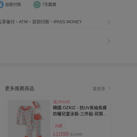
加密付款
7天鑑賞
先享後付・ATM・貨到付款・iPASS MONEY
更多推薦商品
看更多
滿2件88折
韓國 OZKIZ - 抗UV長袖長褲
防曬兒童泳裝-三件組-荷葉襬
彩繪花園-白
79折
1099
$1399
$