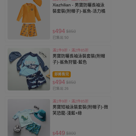
Xiazhilian - 男寶防曬長袖泳
裝套裝(附帽子)-鯊魚-活力橘
494
$850
$
已售出 50
滿1件9折，滿2件85折
男寶防曬長袖泳裝套裝(附帽
子)-鯊魚狩獵-藍色
即將售完
494
$850
$
已售出 26
滿1件9折，滿2件85折
男寶短袖泳裝套裝(附帽子)-微
笑恐龍-淺藍+綠
449
$800
$