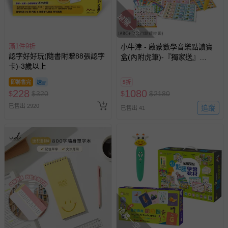
搶購一空
滿1件9折
小牛津 - 啟蒙數學音樂點讀寶
認字好好玩(隨書附贈88張認字
盒(內附虎筆)-『獨家送』
卡)-3歲以上
ABC+ㄅㄆㄇ點讀掛圖-共2張
即將售完
5折
228
1080
$
$
320
$
$
2180
已售出 2920
追蹤
已售出 41
搶購一空