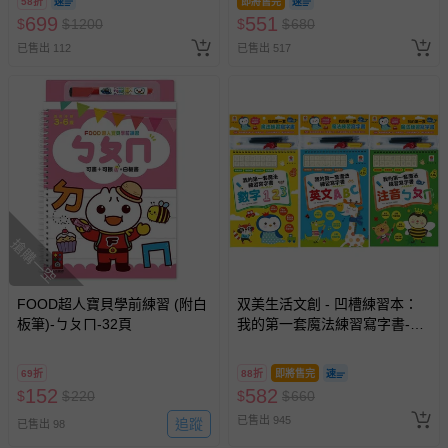
58折
即將售完
母+數字+九九乘法+7首兒歌+互
換，依現場梯次安排入場，逾
699
551
$
$
1200
$
$
680
動遊戲
期作廢) (兒童票(2歲以上)贈一
已售出 112
已售出 517
名陪伴成人)
搶購一空
FOOD超人寶貝學前練習 (附白
双美生活文創 - 凹槽練習本：
板筆)-ㄅㄆㄇ-32頁
我的第一套魔法練習寫字書-數
字123＋注音ㄅㄆㄇ＋英文ABC
69折
88折
即將售完
152
582
$
$
220
$
$
660
已售出 945
追蹤
已售出 98