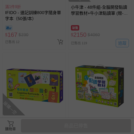
滿1件9折
小牛津 - 48件組-全腦開發點讀
IFIDO - 速記訓練800字隨身單
學習教材+牛小津點讀筆 (贈-聰
字本（50張/本）
明寶寶認知圖卡)-牛小津點讀筆
*1、47件組點讀教材*1、傳輸
破盤
線*1、保固卡*1-盒裝
167
2150
$
$
230
$
$
4060
已售出 12
追蹤
已售出 119
搶購一空
滿1499元贈好禮
滿1件9折
商品已停售
聰明寶寶認知圖卡(點讀版)~中
47件組-全腦開發點讀學習教材-
購物車
英雙面-共50張中英雙語雙面圖
盒裝（不含點讀筆）