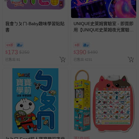
墊、寢具類等）。
-新生兒親膚衣物（嬰幼兒包巾與背巾、包屁衣、學習
褲、紗布衣等）。
我會ㄅㄆㄇ-Baby趣味學習貼貼
UNIQUE史萊姆實驗室 - 即買即
-接觸性孕哺產品（奶嘴、奶瓶、擠乳器、哺乳衣、托腹
書
用【UNIQUE史萊姆夜光實驗室
帶束縛衣、餐搖椅等）。
@ 台北科教館 】2026/6/11-
-其他原廠盒裝商品封口處已貼上「不可拆封」，或具警
8/30 (電子票券，於展期現場憑
69折
8折
示字句等說明貼紙、封條者。
訂單編號兌換，逾期作廢) (大
173
390
$
$
250
$
$
490
人小孩均一價(3歲以上需購票))
國際航空、客運、訂房等服務。
已售出 81
已售出 4231
相關的退換貨辦理流程，可詳見：
退換貨 & 退款問題
其他常見問題：
運送服務：目前提供的運送僅限台灣本島。如您位於離島地
區，可能會無法配送，或須依據商品需加收離島運費。廠商
亦保留出貨與否的權利。離島、偏遠地區、樓層親送等加價
費用，可能會另需加收。
商品實際的配達日期，可於訂單個人資料內的查詢訂單內，
已出貨通知之訊息為主。
滿1件9折
ㄅㄆㄇ-Food超人寶寶學前字母