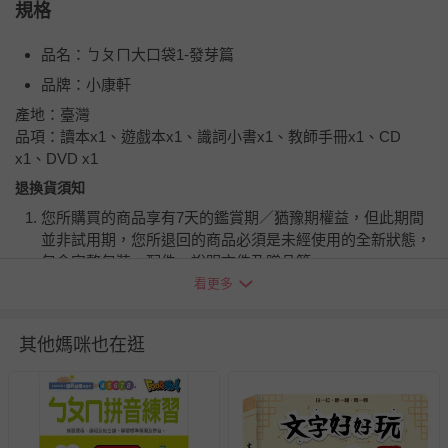
規格
品名：ㄅㄆㄇ大口袋1-發芽篇
品牌：小康軒
產地：臺灣
品項：讀本x1、遊戲本x1、識詞小書x1、教師手冊x1、CD
x1、DVD x1
退換貨須知
您所購買的商品享有7天的鑑賞期／猶豫期權益，但此期間
並非試用期，您所退回的商品必須是未經使用的全新狀態，
包含完整包裝、配件、說明文件及贈品等。
看更多
如需退換貨，請於收到商品7天（含例假日內提出），如為
瑕疵退換貨所產生的運費，將由媽咪愛負責處理，若非瑕疵
其他媽咪也在逛
退貨，您可至『查詢訂單』>『已出貨』中查詢該筆訂單，
並點選『我要退貨』即可進行申請。若有相關退貨問題，請
至媽咪愛
LINE@客服ID: @mamilove
我們將依序為您處理
與服務，謝謝。