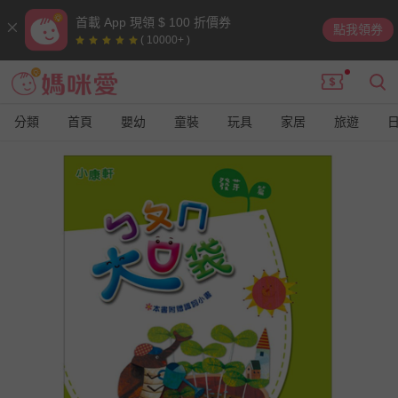
首載 App 現領 $ 100 折價券
點我領券
( 10000+ )
分類
首頁
嬰幼
童裝
玩具
家居
旅遊