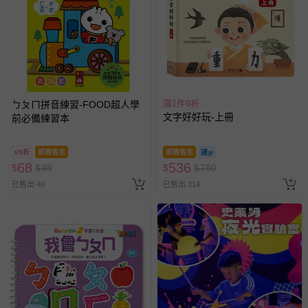
針對滿件折/滿額贈…等活動，如因部份退貨，而該訂單保
留商品未達活動門檻，將以原價計算，活動贈品亦需一併退
回。
部分商品依據消費者保護法的規定，不適用七天鑑賞期/猶
豫期範圍：
滿1件9折
ㄅㄆㄇ拼音練習-FOOD超人學
易於腐敗、保存期限較短或解約時即將逾期（例如生鮮
文字好好玩-上冊
前必備練習本
商品、食品等）。
客製化商品（例如客製生日書、姓名貼等）。
69折
即將售完
即將售完
68
536
$
$
98
$
$
780
報紙、期刊或雜誌（惟書籍如經拆封、使用，則酌收整
新費用）。
已售出 40
已售出 314
經消費者拆封之影音商品或電腦軟體（例如 DVD、CD
等）。
非以有形媒介提供之數位內容或一經提供即為完成之線
上服務，經消費者事先同意始提供（例如線上課程、遊
戲或活動點數等）。
已拆封之以下類型商品：
-個人衛生用品（例如尿布、貼身衣物、泳裝、襪子、地