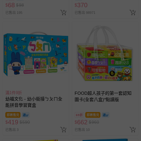
68
370
$
$
98
$
已售出 195
已售出 98971
滿1件9折
FOOD超人孩子的第一套認知
幼福文化 - 幼小銜接ㄅㄆㄇ全
圖卡(全套八盒)*點讀版
能拼音學習寶盒
即將售完
69折
即將售完
419
662
$
$
590
$
$
960
已售出 3
已售出 10