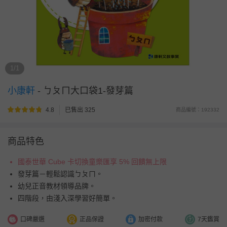
1/1
小康軒
-
ㄅㄆㄇ大口袋1-發芽篇
4.8
已售出 325
商品編號：192332
商品特色
國泰世華 Cube 卡切換童樂匯享 5% 回饋無上限
發芽篇－輕鬆認識ㄅㄆㄇ。
幼兒正音教材領導品牌。
四階段，由淺入深學習好簡單。
口碑嚴選
正品保證
加密付款
7天鑑賞