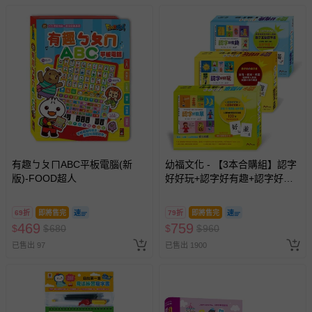
有趣ㄅㄆㄇABC平板電腦(新
幼福文化 - 【3本合購組】認字
版)-FOOD超人
好好玩+認字好有趣+認字好簡
單-3歲以上
69折
即將售完
79折
即將售完
469
759
$
$
680
$
$
960
已售出 97
已售出 1900