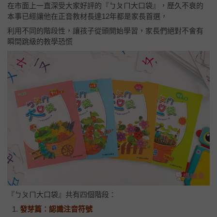
在市面上一直深受大家好評的『ㄅㄆㄇ大口袋』，歷久不衰的
本事已經讓他在正音教材長達12年都是家長首選，
利用不同的階段性，讓孩子從頭開始學習，家長們絕對不會有
瞬間跳級的教學恐慌
『ㄅㄆㄇ大口袋』共有四個階段：
發芽篇：認識注音符號