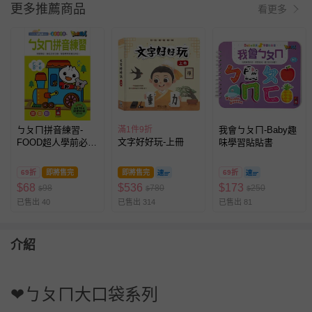
更多推薦商品
看更多
ㄅㄆㄇ拼音練習-
滿1件9折
我會ㄅㄆㄇ-Baby趣
文字好好玩-上冊
FOOD超人學前必備
味學習貼貼書
練習本
69折
即將售完
即將售完
69折
$
68
$
536
$
173
98
780
250
$
$
$
已售出 40
已售出 314
已售出 81
介紹
❤ㄅㄆㄇ大口袋系列