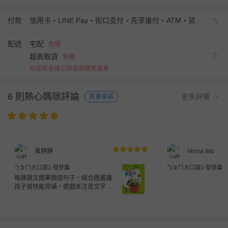
付款
信用卡・LINE Pay・街口支付・先享後付・ATM・貨到付款・iPASS MONEY
配送
宅配
免運
超商取貨
免運
註冊新會員立即領首購免運券
6 則熱心媽咪評論
更多評價
真實承諾
黃靜靜
Verna Wu
ㄅㄆㄇ大口袋1-發芽篇
ㄅㄆㄇ大口袋1-發芽篇
每課課文簡單兩個句子，結合圖畫讓
孩子很快能背誦。遊戲本注音文字大
且找尋文字遊戲有趣不困難，能讓孩
子學習不受挫。