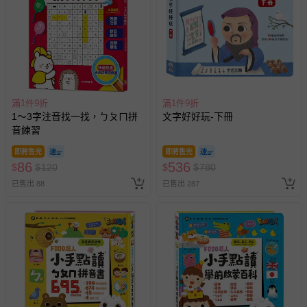
滿1件9折
滿1件9折
1～3字注音找一找，ㄅㄆㄇ拼
文字好好玩-下冊
音練習
即將售完
即將售完
86
536
$
$
120
$
$
780
已售出 88
已售出 287