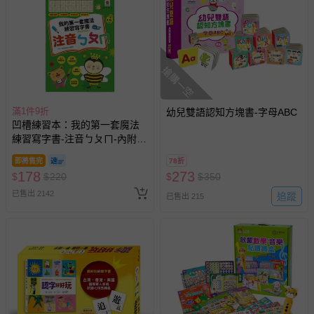
搶購一空
滿1件9折
幼兒雙語認知方塊書-字母ABC
凹槽練習本：我的第一套魔法
練習寫字書-注音ㄅㄆㄇ-內附1
本魔法練習寫字書、1款小魚造
即將售完
78折
型握筆器、1隻可愛筆管、4支
178
273
$
$
220
$
$
350
魔法消失筆芯
已售出 2142
追蹤
已售出 215