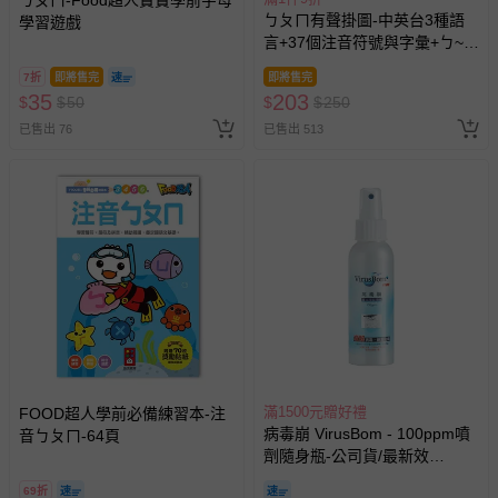
ㄅㄆㄇ有聲掛圖-中英台3種語
學習遊戲
如您收到商品，請依正常流程檢查是否完好，若商品遇瑕疵
言+37個注音符號與字彙+ㄅ~ㄦ
情形，您可申請更換新品或退貨，請見：
退貨的辦理流程
。
連續跟讀語音+2首律動性兒歌
7折
即將售完
即將售完
若您對於會員帳號、商品訂購與資訊、購物流程、付款方
+互動問答遊戲
35
203
$
$
50
$
$
250
式、折價券與購物金的使用、退貨及商品運送方式等有疑
問，你可詳見：
媽咪愛客服中心
。
已售出 76
已售出 513
預購商品：預購為海外同步代購，遇缺貨即會通知媽咪並協
助取消退款事宜。
商品如因「價格、組合」等錯誤原因，導致無法安排出貨，
會主動以簡訊及mail通知訂單取消事宜，並將提供適當補
償。
滿1500元贈好禮
FOOD超人學前必備練習本-注
病毒崩 VirusBom - 100ppm噴
音ㄅㄆㄇ-64頁
劑隨身瓶-公司貨/最新效
期-100ml
69折