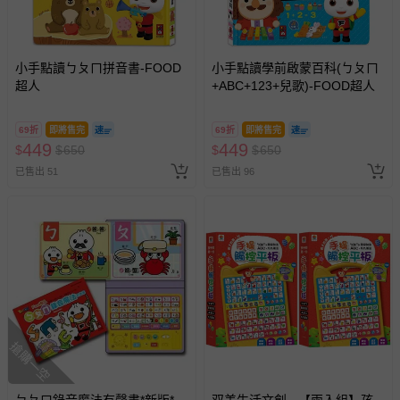
小手點讀ㄅㄆㄇ拼音書-FOOD
小手點讀學前啟蒙百科(ㄅㄆㄇ
超人
+ABC+123+兒歌)-FOOD超人
69折
即將售完
69折
即將售完
449
449
$
$
650
$
$
650
已售出 51
已售出 96
搶購一空
ㄅㄆㄇ錄音魔法有聲書*新版*-
双美生活文創 - 【兩入組】孩