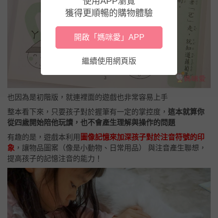
使用APP瀏覽
獲得更順暢的購物體驗
開啟「媽咪愛」APP
繼續使用網頁版
也因為是初階版，就連裡面的遊戲也非常容易上手
整本看下來，只要孩子對於握筆有一定的掌控度，
這本就算你
從四歲開始陪他玩讀，也不會產生理解與操作的問題
有趣的是，遊戲本利用
圖像記憶來加深孩子對於注音符號的印
象
，讓物品圖案（像是小動物、日常用品） 與注音產生聯想，
提高孩子的記憶注音的能力！