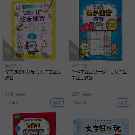
搶購一空
搶購一空
滿1件9折
滿1件9折
學前練習好好玩:ㄅㄆㄇㄈ注音
2～4字注音找一找，ㄅㄆㄇ生
練習
字注音遊戲
91
86
$
$
128
$
$
120
追蹤
追蹤
已售出 8
已售出 84