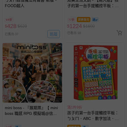
FOOD超人
子的第一台手提觸控平板：ㄅ
ㄆㄇ．ABC．數字加法．九九
乘法
69折
77折
即將售完
428
1224
$
$
620
$
$
1600
已售出 18
追蹤
已售出 37
滿1件9折
mini boss - 『展期票』【 mini
孩子的第一台手提觸控平板：
boss 職感 RPG 模擬城@信義
ㄅㄆㄇ．ABC．數字加法．九
A11 】2026/7/10-8/30 (電子票
九乘法-內含注音符號+英文字
券，於展期現場憑訂單編號兌