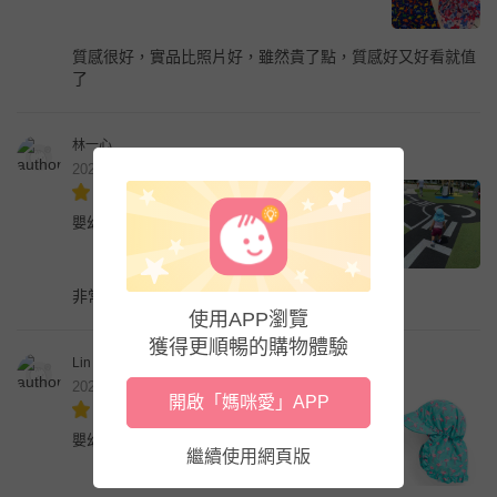
質感很好，實品比照片好，雖然貴了點，質感好又好看就值
了
林一心
2020年6月
嬰幼兒/兒童UPF50+防曬護頸遮陽帽-紅鶴玩水
非常棒，又有喜感🤣🤣
使用APP瀏覽
獲得更順暢的購物體驗
Lin Tsai-ling
2020年4月
開啟「媽咪愛」APP
嬰幼兒/兒童UPF50+防曬護頸遮陽帽-紅鶴玩水
繼續使用網頁版