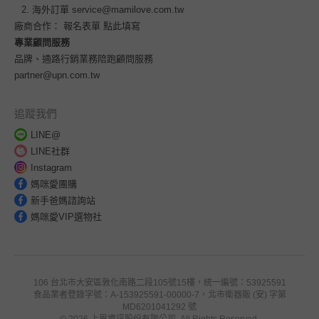
海外訂單
service@mamilove.com.tw
廠商合作：
報名表單 點此填寫
專業顧問服務
品牌、通路行銷業務陪跑顧問服務
partner@upn.com.tw
追蹤我們
LINE@
LINE社群
Instagram
媽咪愛團購
新手爸媽諮詢站
媽咪愛VIP選物社
106 台北市大安區敦化南路二段105號15樓，統一編號：53925591
食品業者登錄字號：A-153925591-00000-7，北市衛器販 (安) 字第
MD6201041292 號
© 2026 上恩資訊股份有限公司. All Rights Reserved.