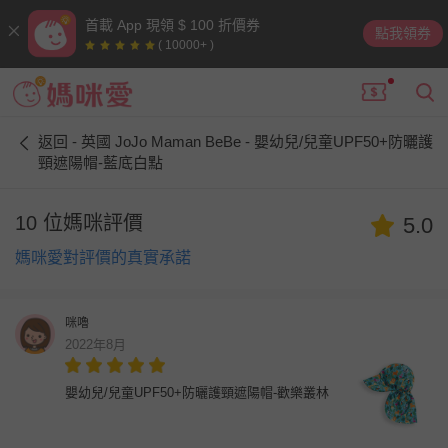
首載 App 現領 $ 100 折價券
點我領券
( 10000+ )
返回 - 英國 JoJo Maman BeBe - 嬰幼兒/兒童UPF50+防曬護
頸遮陽帽-藍底白點
10 位媽咪評價
5.0
媽咪愛對評價的真實承諾
咪嚕
2022年8月
嬰幼兒/兒童UPF50+防曬護頸遮陽帽-歡樂叢林