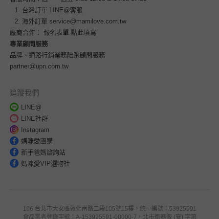
台灣訂單
LINE@客服
海外訂單
service@mamilove.com.tw
廠商合作：
報名表單 點此填寫
專業顧問服務
品牌、通路行銷業務陪跑顧問服務
partner@upn.com.tw
追蹤我們
LINE@
LINE社群
Instagram
媽咪愛團購
新手爸媽諮詢站
媽咪愛VIP選物社
106 台北市大安區敦化南路二段105號15樓，統一編號：53925591
食品業者登錄字號：A-153925591-00000-7，北市衛器販 (安) 字第