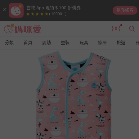
首載 App 現領 $ 100 折價券
點我領券
( 10000+ )
分類
首頁
嬰幼
童裝
玩具
家居
旅遊