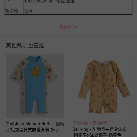
100% polyester 聚酯纖維
製造地
台灣
看更多
潑寶的商品針對嬰幼兒所設計，在固色與幼兒安全的雙重考
量下潑寶會以幼兒安全為主。
因此使用的是環保染料，由於是環保染料之故，沒有使用歐
其他媽咪也在逛
盟禁止的化學固色劑，對寶貝肌膚完全無害，顏色較亮的暖
色系前幾次下水會有多餘染料脫離衣服的情形，因此簡單清
水手洗後，
請避免浸泡過久，擰乾並懸掛於陰涼處時也請避
免布面間
（包括與其他衣物或本身不同部位間）的接觸導致
顏色轉移。
本商品LOGO部位有2種印刷方式(膠標與印標)由人員採隨機
出貨，二款均為原廠正品，不得以此理由要求退換貨，謝謝
您。
Babywrap包裹式保暖泳衣
保養小提示
：為能夠穩固地包覆
寶寶，我們使用高品質、黏力強的黏扣帶（魔鬼氈），因此
不可避免地在反覆穿脫的過程中，會勾起布面或滾邊鬆緊帶
滿1件9折，滿2件85折
英國 JoJo Maman BeBe - 嬰幼
的纖維，只要在洗完衣服後拿小剪刀修掉就可以囉～
Beilixing - 防曬長袖連身泳衣
兒/兒童連身式防曬泳裝-獅子
(附帽子)-滿滿橘子-橘黃色