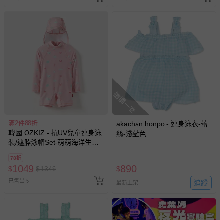
商品、食品等）。
客製化商品（例如客製生日書、姓名貼等）。
報紙、期刊或雜誌（惟書籍如經拆封、使用，則酌收整
新費用）。
經消費者拆封之影音商品或電腦軟體（例如 DVD、CD
等）。
非以有形媒介提供之數位內容或一經提供即為完成之線
上服務，經消費者事先同意始提供（例如線上課程、遊
搶購一空
戲或活動點數等）。
已拆封之以下類型商品：
滿2件88折
akachan honpo - 連身泳衣-蕾
-個人衛生用品（例如尿布、貼身衣物、泳裝、襪子、地
韓國 OZKIZ - 抗UV兒童連身泳
絲-淺藍色
墊、寢具類等）。
裝/遮脖泳帽Set-萌萌海洋生物-
-新生兒親膚衣物（嬰幼兒包巾與背巾、包屁衣、學習
粉
78折
褲、紗布衣等）。
1049
890
$
$
1349
$
-接觸性孕哺產品（奶嘴、奶瓶、擠乳器、哺乳衣、托腹
已售出 5
帶束縛衣、餐搖椅等）。
追蹤
最新上架
-其他原廠盒裝商品封口處已貼上「不可拆封」，或具警
示字句等說明貼紙、封條者。
國際航空、客運、訂房等服務。