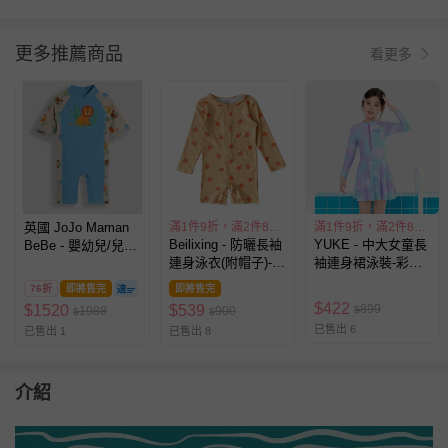
更多推薦商品
看更多
英國 JoJo Maman
滿1件9折，滿2件85折
滿1件9折，滿2件85折
Beilixing - 防曬長袖
YUKE - 中大女童長
BeBe - 嬰幼兒/兒童
連身泳衣(附帽子)-滿
袖連身裙泳裝-彩虹
連身式防曬泳裝-獅
滿橘子-橘黃色
紫
子
76折
即將售完
即將售完
$
422
899
$
1520
$
539
1988
900
$
$
$
已售出 6
已售出 1
已售出 8
介紹