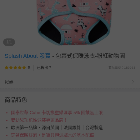
1/1
Splash About 潑寶
-
包裹式保暖泳衣-粉紅動物園
5
已售出 7
商品編號：189264
尺碼
商品特色
國泰世華 Cube 卡切換童樂匯享 5% 回饋無上限
嬰幼兒功能性泳裝專家品牌！
歐洲第一品牌，源自英國｜法國設計｜台灣製造
穿著保暖舒適，是寶貝游泳戲水的基本配備