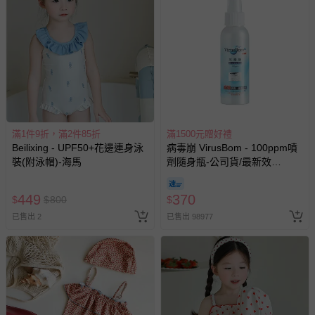
滿1件9折，滿2件85折
滿1500元贈好禮
Beilixing - UPF50+花邊連身泳
病毒崩 VirusBom - 100ppm噴
裝(附泳帽)-海馬
劑隨身瓶-公司貨/最新效
期-100ml
449
370
$
$
800
$
已售出 2
已售出 98977