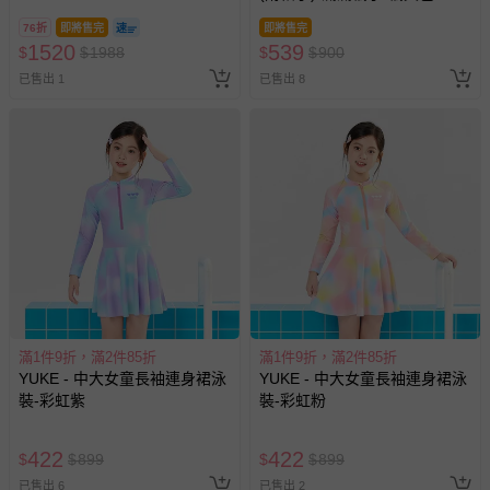
退換貨須知
76折
即將售完
即將售完
您所購買的商品享有7天的鑑賞期／猶豫期權益，但此期間
1520
539
$
$
1988
$
$
900
並非試用期，您所退回的商品必須是未經使用的全新狀態，
已售出 1
已售出 8
包含完整包裝、配件、說明文件及贈品等。
如需退換貨，請於收到商品7天（含例假日內提出），如為
瑕疵退換貨所產生的運費，將由媽咪愛負責處理，若非瑕疵
退貨，您可至『查詢訂單』>『已出貨』中查詢該筆訂單，
並點選『我要退貨』即可進行申請。若有相關退貨問題，請
至媽咪愛
LINE@客服ID: @mamilove
我們將依序為您處理
與服務，謝謝。
針對滿件折/滿額贈…等活動，如因部份退貨，而該訂單保
留商品未達活動門檻，將以原價計算，活動贈品亦需一併退
滿1件9折，滿2件85折
滿1件9折，滿2件85折
回。
YUKE - 中大女童長袖連身裙泳
YUKE - 中大女童長袖連身裙泳
裝-彩虹紫
裝-彩虹粉
部分商品依據消費者保護法的規定，不適用七天鑑賞期/猶
豫期範圍：
422
422
$
$
899
$
$
899
易於腐敗、保存期限較短或解約時即將逾期（例如生鮮
已售出 6
已售出 2