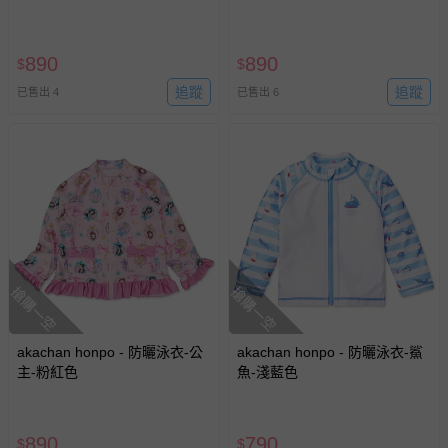
890
890
$
$
追蹤
追蹤
已售出 4
已售出 6
搶購一空
搶購一空
akachan honpo - 防曬泳衣-公
akachan honpo - 防曬泳衣-鯊
主-粉紅色
魚-淺藍色
890
790
$
$