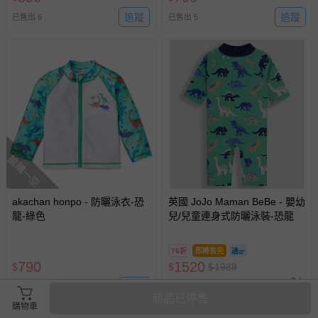
追蹤
追蹤
已售出 6
已售出 5
搶購一空
akachan honpo - 防曬泳衣-恐
英國 JoJo Maman BeBe - 嬰幼
龍-綠色
兒/兒童連身式防曬泳裝-恐龍
76折
即將售完
790
1520
$
$
$
1988
已售出 3
追蹤
已售出 4
商品已停售
購物車