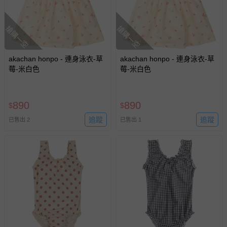
商品如因「價格、組合」等錯誤原因，導致無法安排出貨，
會主動以簡訊及mail通知訂單取消事宜，並將提供適當補
搶購一空
搶購一空
償。
akachan honpo - 連身泳衣-草
akachan honpo - 連身泳衣-草
莓-米白色
莓-米白色
890
890
$
$
追蹤
追蹤
已售出 2
已售出 1