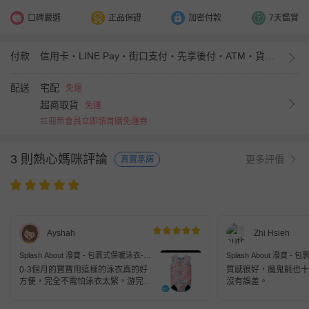
口碑嚴選
正品保證
加密付款
7天鑑賞
付款
信用卡・LINE Pay・街口支付・先享後付・ATM・貨到付款・iPASS MONEY
配送
宅配
免運
超商取貨
免運
註冊新會員立即領首購免運券
3 則熱心媽咪評論
更多評價
真實承諾
Ayshah
Zhi Hsieh
Splash About 潑寶 - 包裹式保暖泳衣-粉
Splash About 潑寶 
紅動物園
底大冒險
0-3個月的寶寶用這樣的泳衣真的好
質感很好，魔鬼氈也十
方便，完全不需怕泳衣太緊，游完濕
沒有誤差。
濕的也很好脫，不怕用傷寶寶。 讚
👍