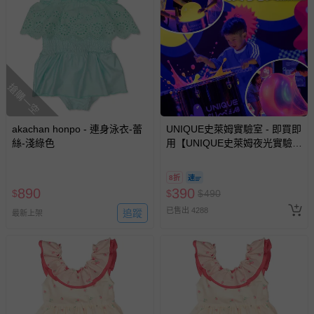
相關的退換貨辦理流程，可詳見：
退換貨 & 退款問題
其他常見問題：
搶購一空
運送服務：目前提供的運送僅限台灣本島。如您位於離島地
區，可能會無法配送，或須依據商品需加收離島運費。廠商
亦保留出貨與否的權利。離島、偏遠地區、樓層親送等加價
akachan honpo - 連身泳衣-蕾
UNIQUE史萊姆實驗室 - 即買即
費用，可能會另需加收。
絲-淺綠色
用【UNIQUE史萊姆夜光實驗室
@ 台北科教館 】2026/6/11-
商品實際的配達日期，可於訂單個人資料內的查詢訂單內，
8/30 (電子票券，於展期現場憑
已出貨通知之訊息為主。
8折
訂單編號兌換，逾期作廢) (大
890
390
$
$
$
490
如您收到商品，請依正常流程檢查是否完好，若商品遇瑕疵
人小孩均一價(3歲以上需購票))
已售出 4288
追蹤
情形，您可申請更換新品或退貨，請見：
退貨的辦理流程
。
最新上架
若您對於會員帳號、商品訂購與資訊、購物流程、付款方
式、折價券與購物金的使用、退貨及商品運送方式等有疑
問，你可詳見：
媽咪愛客服中心
。
預購商品：預購為海外同步代購，遇缺貨即會通知媽咪並協
助取消退款事宜。