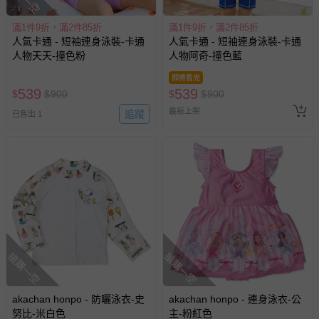
滿1件9折，滿2件85折
滿1件9折，滿2件85折
人氣卡通 - 短袖連身泳裝-卡通
人氣卡通 - 短袖連身泳裝-卡通
人物天天-撞色粉
人物阿奇-撞色藍
即將售完
539
539
$
$
900
$
$
900
最新上架
追蹤
已售出 1
搶購一空
搶購一空
akachan honpo - 防曬泳衣-史
akachan honpo - 連身泳衣-公
努比-米白色
主-粉紅色