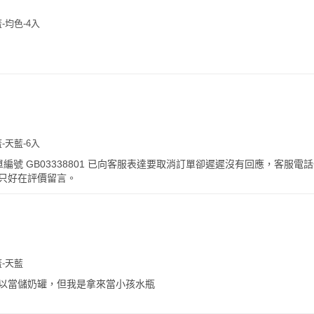
-均色-4入
-天藍-6入
0 訂單編號 GB03338801 已向客服表達要取消訂單卻遲遲沒有回應，客服電
只好在評價留言。
-天藍
以當儲奶罐，但我是拿來當小孩水瓶