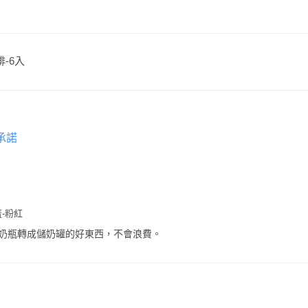
啡-6入
承諾
-粉紅
奶瓶轉成儲奶罐的好東西，不會浪費。