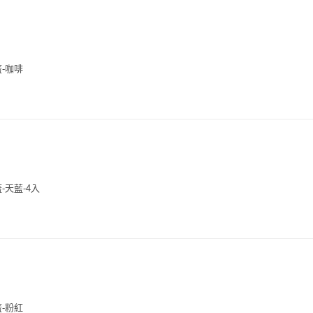
-咖啡
-天藍-4入
-粉紅