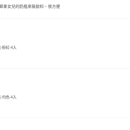
算拿女兒的奶瓶來裝飲料，很方便
-粉紅-4入
-均色-4入