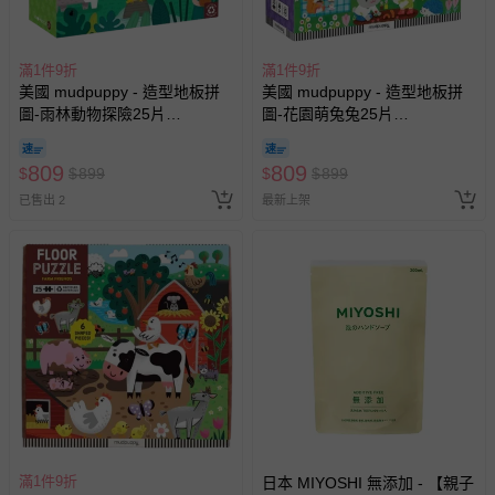
滿1件9折
滿1件9折
美國 mudpuppy - 造型地板拼
美國 mudpuppy - 造型地板拼
圖-雨林動物探險25片
圖-花園萌兔兔25片
(24.5x24x9.3)
(25x23.5x9.2)
809
809
$
$
899
$
$
899
已售出 2
最新上架
滿1件9折
日本 MIYOSHI 無添加 - 【親子