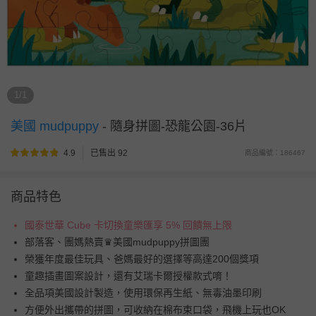
1/1
美國 mudpuppy
-
隨身拼圖-恐龍公園-36片
4.9
已售出 92
商品編號：186467
商品特色
國泰世華 Cube 卡切換童樂匯享 5% 回饋無上限
部落客、團媽熱賣♛美國mudpuppy拼圖團
榮獲年度最佳玩具、爸媽最好的選擇等高達200個獎項
童趣插畫圖案設計，還有艾瑞卡爾授權款式唷！
全品項美國設計製造，使用環保再生紙、無毒油墨印刷
方便外出攜帶的拼圖，可收納在棉布束口袋，飛機上玩也OK