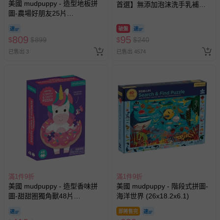
美國 mudpuppy - 造型地板拼
首選】無添加泡沫洗手乳補充
圖-農場好朋友25片
包-300ml
(24.3X24.3X9.5)
破盤
809
95
$
$
899
$
$
240
已售出 3
已售出 4574
滿1件9折
滿1件9折
美國 mudpuppy - 造型香味拼
美國 mudpuppy - 階段式拼圖-
圖-甜甜圈獨角獸48片
海洋世界 (26x18.2x6.1)
(12X8.7X3.4)
即將售完