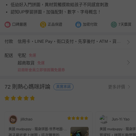
低幼好入門拼圖，異材質觸摸款給孩子不同感官刺激
認知UP學習拼圖，加強配對、數字、字母概念！
口碑嚴選
正品保證
加密付款
7天鑑賞
付款
信用卡・LINE Pay・街口支付・先享後付・ATM・貨到付款・iPASS MONEY
配送
宅配
免運
超商取貨
免運
註冊新會員立即領首購免運券
72 則熱心媽咪評論
更多評價
真實承諾
jillchao
Jun-Yi Yao
美國 mudpuppy - 隨身拼圖-世界地圖-36
美國 mudpuppy - 隨身
片
片
孩子最近愛上拼圖，這次購買的
質感好，拼圖片夠厚圖