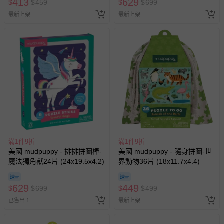
413
629
$
$
459
$
$
699
最新上架
最新上架
滿1件9折
滿1件9折
美國 mudpuppy - 排排拼圖棒-
美國 mudpuppy - 隨身拼圖-世
魔法獨角獸24片 (24x19.5x4.2)
界動物36片 (18x11.7x4.4)
629
449
$
$
699
$
$
499
已售出 1
最新上架