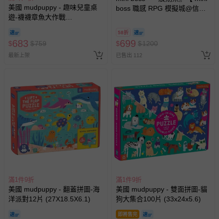
美國 mudpuppy - 趣味兒童桌
已出貨通知之訊息為主。
boss 職感 RPG 模擬城@信義
遊-襪襪章魚大作戰
A11 】2026/7/10-8/30 (電子票
如您收到商品，請依正常流程檢查是否完好，若商品遇瑕疵
(22x21x4.7)
券，於展期現場憑訂單編號兌
情形，您可申請更換新品或退貨，請見：
退貨的辦理流程
。
58折
換，依現場梯次安排入場，逾
683
699
$
$
759
$
$
1200
期作廢) (兒童票(2歲以上)贈一
若您對於會員帳號、商品訂購與資訊、購物流程、付款方
最新上架
已售出 112
名陪伴成人)
式、折價券與購物金的使用、退貨及商品運送方式等有疑
問，你可詳見：
媽咪愛客服中心
。
預購商品：預購為海外同步代購，遇缺貨即會通知媽咪並協
助取消退款事宜。
商品如因「價格、組合」等錯誤原因，導致無法安排出貨，
會主動以簡訊及mail通知訂單取消事宜，並將提供適當補
償。
滿1件9折
滿1件9折
美國 mudpuppy - 翻蓋拼圖-海
美國 mudpuppy - 雙面拼圖-貓
洋派對12片 (27X18.5X6.1)
狗大集合100片 (33x24x5.6)
即將售完