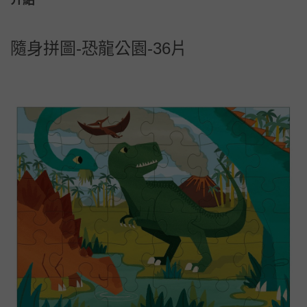
介紹
隨身拼圖-恐龍公園-36片