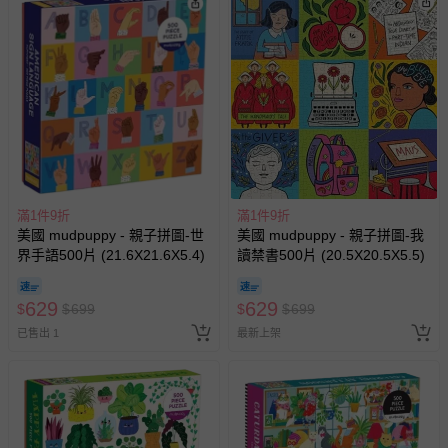
滿1件9折
滿1件9折
美國 mudpuppy - 親子拼圖-世
美國 mudpuppy - 親子拼圖-我
界手語500片 (21.6X21.6X5.4)
讀禁書500片 (20.5X20.5X5.5)
629
629
$
$
699
$
$
699
已售出 1
最新上架