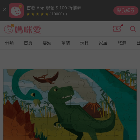
首載 App 現領 $ 100 折價券
點我領券
( 10000+ )
分類
首頁
嬰幼
童裝
玩具
家居
旅遊