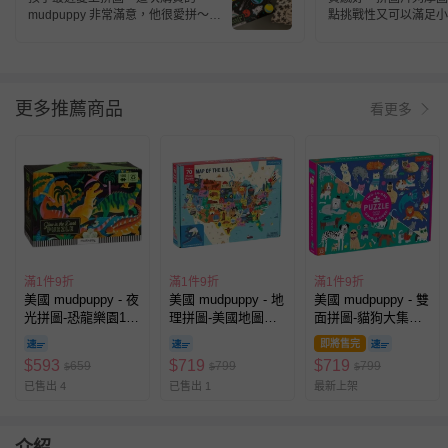
mudpuppy 非常滿意，他很愛拼～
點挑戰性又可以滿足小
隨身款方便攜帶、拼圖和收納袋質感
都很好，材質光滑不刮手，圖案也可
愛。夜光款很漂亮，小孩會主動要求
說要關燈看發光的完成品～
更多推薦商品
看更多
滿1件9折
滿1件9折
滿1件9折
美國 mudpuppy - 夜
美國 mudpuppy - 地
美國 mudpuppy - 雙
光拼圖-恐龍樂園100
理拼圖-美國地圖
面拼圖-貓狗大集合
片 (20x9.2x13.7)
(33.5x25x5.6)
100片 (33x24x5.6)
即將售完
$
593
$
719
$
719
659
799
799
$
$
$
已售出 4
已售出 1
最新上架