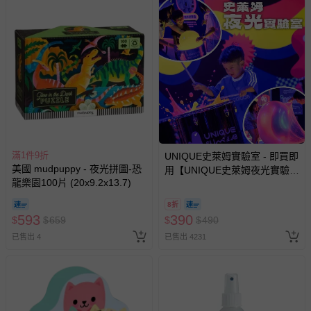
商品在拍攝時力求忠實呈現，但因為氣候、光線亮度，以及每
台電腦、手機或平板會因為螢幕亮度及解析度不同，與實際成
品還是會有些差異唷！
退換貨須知
滿1件9折
UNIQUE史萊姆實驗室 - 即買即
美國 mudpuppy - 夜光拼圖-恐
您所購買的商品享有7天的鑑賞期／猶豫期權益，但此期間
用【UNIQUE史萊姆夜光實驗室
龍樂園100片 (20x9.2x13.7)
並非試用期，您所退回的商品必須是未經使用的全新狀態，
@ 台北科教館 】2026/6/11-
8/30 (電子票券，於展期現場憑
包含完整包裝、配件、說明文件及贈品等。
8折
訂單編號兌換，逾期作廢) (大
593
390
$
$
659
$
$
490
人小孩均一價(3歲以上需購票))
如需退換貨，請於收到商品7天（含例假日內提出），如為
已售出 4
已售出 4231
瑕疵退換貨所產生的運費，將由媽咪愛負責處理，若非瑕疵
退貨，您可至『查詢訂單』>『已出貨』中查詢該筆訂單，
並點選『我要退貨』即可進行申請。若有相關退貨問題，請
至媽咪愛
LINE@客服ID: @mamilove
我們將依序為您處理