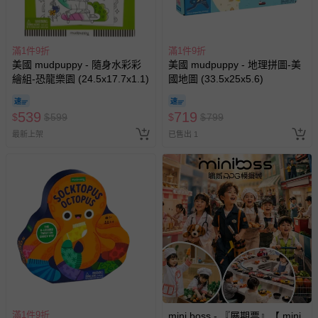
已拆封之以下類型商品：
-個人衛生用品（例如尿布、貼身衣物、泳裝、襪子、地
墊、寢具類等）。
-新生兒親膚衣物（嬰幼兒包巾與背巾、包屁衣、學習
滿1件9折
滿1件9折
褲、紗布衣等）。
美國 mudpuppy - 隨身水彩彩
美國 mudpuppy - 地理拼圖-美
繪組-恐龍樂園 (24.5x17.7x1.1)
國地圖 (33.5x25x5.6)
-接觸性孕哺產品（奶嘴、奶瓶、擠乳器、哺乳衣、托腹
帶束縛衣、餐搖椅等）。
-其他原廠盒裝商品封口處已貼上「不可拆封」，或具警
539
719
$
$
599
$
$
799
示字句等說明貼紙、封條者。
最新上架
已售出 1
國際航空、客運、訂房等服務。
相關的退換貨辦理流程，可詳見：
退換貨 & 退款問題
其他常見問題：
運送服務：目前提供的運送僅限台灣本島。如您位於離島地
區，可能會無法配送，或須依據商品需加收離島運費。廠商
亦保留出貨與否的權利。離島、偏遠地區、樓層親送等加價
費用，可能會另需加收。
商品實際的配達日期，可於訂單個人資料內的查詢訂單內，
滿1件9折
mini boss - 『展期票』【 mini