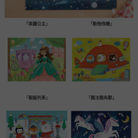
「美麗公主」
「動物飛機」
「聖誕列車」
「魔法獨角獸」