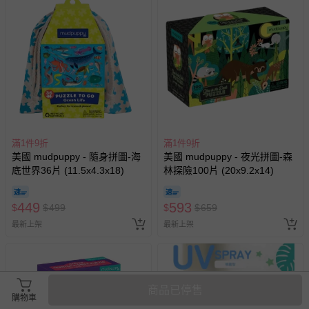
滿1件9折
滿1件9折
美國 mudpuppy - 隨身拼圖-海
美國 mudpuppy - 夜光拼圖-森
底世界36片 (11.5x4.3x18)
林探險100片 (20x9.2x14)
449
593
$
$
499
$
$
659
最新上架
最新上架
商品已停售
購物車