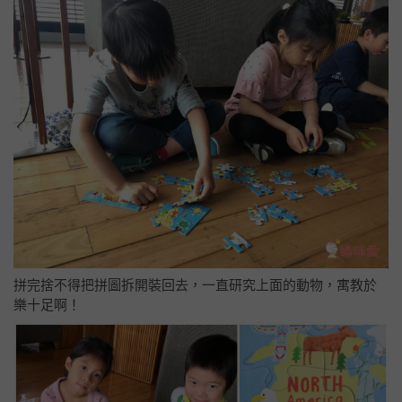
拼完捨不得把拼圖拆開裝回去，一直研究上面的動物，寓教於
樂十足啊！