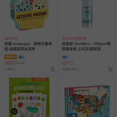
與服務，謝謝。
針對滿件折/滿額贈…等活動，如因部份退貨，而該訂單保
留商品未達活動門檻，將以原價計算，活動贈品亦需一併退
回。
部分商品依據消費者保護法的規定，不適用七天鑑賞期/猶
滿1件9折
滿1500元贈好禮
美國 mudpuppy - 趣味兒童桌
病毒崩 VirusBom - 100ppm噴
豫期範圍：
遊-喵喵甜筒冰淇淋
劑隨身瓶-公司貨/最新效
易於腐敗、保存期限較短或解約時即將逾期（例如生鮮
(17.7x4.7x21)
期-100ml
商品、食品等）。
即將售完
683
370
$
$
759
$
客製化商品（例如客製生日書、姓名貼等）。
已售出 3
已售出 98971
報紙、期刊或雜誌（惟書籍如經拆封、使用，則酌收整
新費用）。
經消費者拆封之影音商品或電腦軟體（例如 DVD、CD
等）。
非以有形媒介提供之數位內容或一經提供即為完成之線
上服務，經消費者事先同意始提供（例如線上課程、遊
戲或活動點數等）。