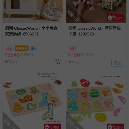
搶購一空
德國 ClassicWorld - 小小美食
德國 ClassicWorld - 草原冒險
家廚房組《50623》
卡車《20257》
61折
即將售完
55折
3645
756
$
$
5980
$
$
1380
已售出 1
追蹤
已售出 3
搶購一空
搶購一空