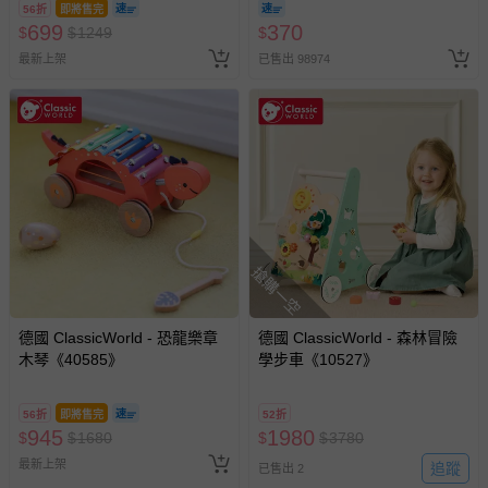
56折
即將售完
699
370
$
$
1249
$
最新上架
已售出 98974
搶購一空
德國 ClassicWorld - 恐龍樂章
德國 ClassicWorld - 森林冒險
木琴《40585》
學步車《10527》
56折
即將售完
52折
945
1980
$
$
1680
$
$
3780
最新上架
追蹤
已售出 2