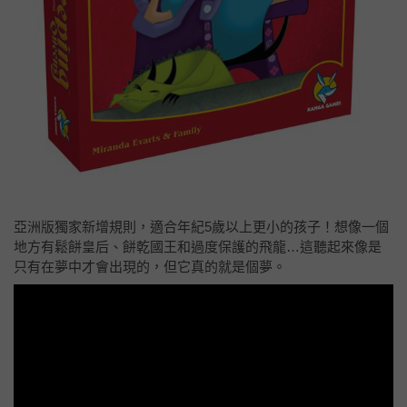
亞洲版獨家新增規則，適合年紀5歲以上更小的孩子！想像一個
地方有鬆餅皇后、餅乾國王和過度保護的飛龍…這聽起來像是
只有在夢中才會出現的，但它真的就是個夢。