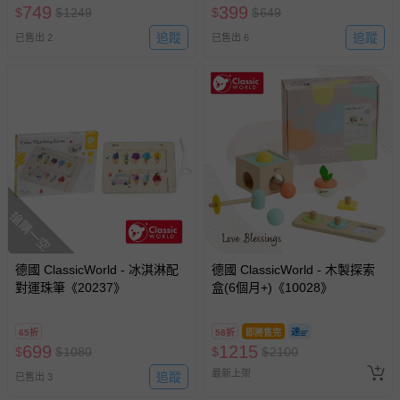
749
399
$
$
1249
$
$
649
追蹤
追蹤
已售出 2
已售出 6
搶購一空
德國 ClassicWorld - 冰淇淋配
德國 ClassicWorld - 木製探索
對運珠筆《20237》
盒(6個月+)《10028》
65折
58折
即將售完
699
1215
$
$
1080
$
$
2100
最新上架
追蹤
已售出 3