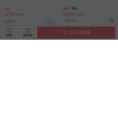
A11 】2026/7/10-8/30 (電子票
券，於展期現場憑訂單編號兌
6折
58折
換，依現場梯次安排入場，逾
270
699
$
$
449
$
$
1200
期作廢) (兒童票(2歲以上)贈一
已售出 112
追蹤
名陪伴成人)
已售出 2
加入購物車
追蹤
購物車
德國 ClassicWorld - 趣味主題
德國 ClassicWorld - 可愛森林
拼板-繽紛水果《40073》
時間英文學習板《20255》
6折
即將售完
44折
270
522
$
$
449
$
$
1180