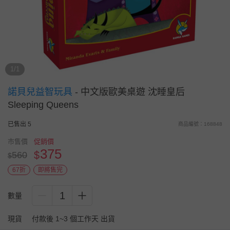
1/1
諾貝兒益智玩具
-
中文版歐美桌遊 沈睡皇后
Sleeping Queens
已售出 5
商品編號：168848
市售價
促銷價
375
$
560
$
67折
即將售完
1
數量
現貨
付款後 1~3 個工作天 出貨