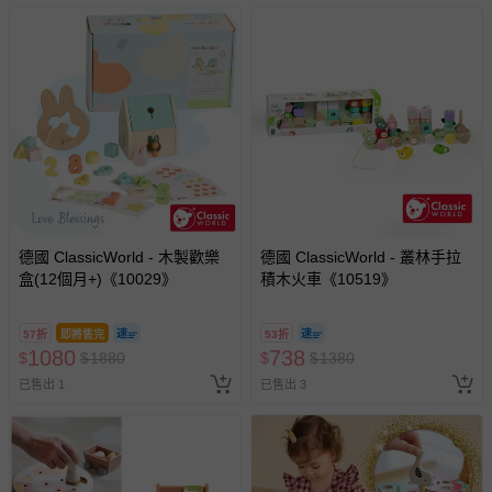
德國 ClassicWorld - 木製歡樂
德國 ClassicWorld - 叢林手拉
盒(12個月+)《10029》
積木火車《10519》
57折
即將售完
53折
1080
738
$
$
1880
$
$
1380
已售出 1
已售出 3