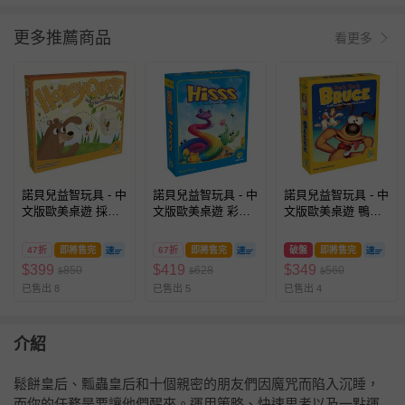
更多推薦商品
看更多
諾貝兒益智玩具 - 中
諾貝兒益智玩具 - 中
諾貝兒益智玩具 - 中
文版歐美桌遊 採花
文版歐美桌遊 彩虹
文版歐美桌遊 鴨飛
趣 Honey Quest
蛇 Hisss
狗跳 Duck Duck
Bruce
47折
即將售完
67折
即將售完
破盤
即將售完
$
399
$
419
$
349
850
628
560
$
$
$
已售出 8
已售出 5
已售出 4
介紹
鬆餅皇后、瓢蟲皇后和十個親密的朋友們因魔咒而陷入沉睡，
而你的任務是要讓他們醒來。運用策略、快速思考以及一點運