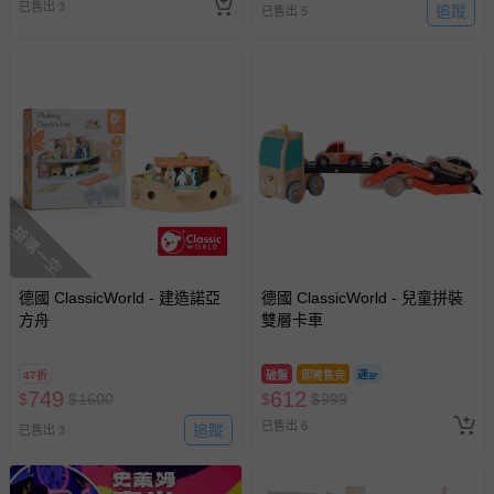
已售出 3
追蹤
已售出 5
留商品未達活動門檻，將以原價計算，活動贈品亦需一併退
回。
部分商品依據消費者保護法的規定，不適用七天鑑賞期/猶
豫期範圍：
易於腐敗、保存期限較短或解約時即將逾期（例如生鮮
商品、食品等）。
客製化商品（例如客製生日書、姓名貼等）。
搶購一空
報紙、期刊或雜誌（惟書籍如經拆封、使用，則酌收整
新費用）。
經消費者拆封之影音商品或電腦軟體（例如 DVD、CD
德國 ClassicWorld - 建造諾亞
德國 ClassicWorld - 兒童拼裝
等）。
方舟
雙層卡車
非以有形媒介提供之數位內容或一經提供即為完成之線
上服務，經消費者事先同意始提供（例如線上課程、遊
47折
破盤
即將售完
749
612
戲或活動點數等）。
$
$
1600
$
$
999
已售出 6
已拆封之以下類型商品：
追蹤
已售出 3
-個人衛生用品（例如尿布、貼身衣物、泳裝、襪子、地
墊、寢具類等）。