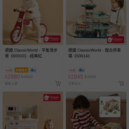
德國 ClassicWorld - 平衡滑步
德國 ClassicWorld - 復古停車
車《60010》-經典紅
場《50614》
62折
即將售完
55折
2980
1845
$
$
4800
$
$
3380
最新上架
已售出 6