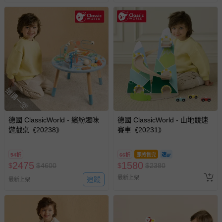
搶購一空
德國 ClassicWorld - 繽紛趣味
德國 ClassicWorld - 山地競速
遊戲桌《20238》
賽車《20231》
54折
66折
即將售完
2475
1580
$
$
4600
$
$
2380
最新上架
追蹤
最新上架