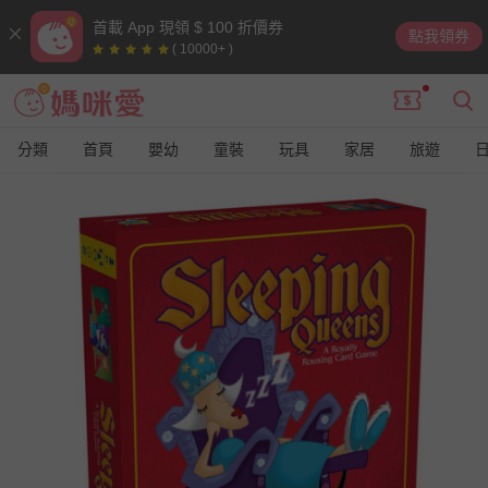
首載 App 現領 $ 100 折價券
點我領券
( 10000+ )
分類
首頁
嬰幼
童裝
玩具
家居
旅遊