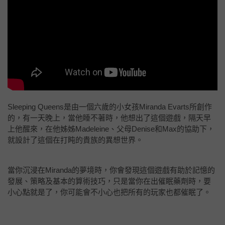
Sleeping Queens是由一個六歲的小女孩Miranda Evarts所創作
的，有一天晚上，當他睡不著時，他想出了這個遊戲，隔天早
上他醒來，在他姊姊Madeleine、父母Denise和Max的協助下，
就設計了這個在打盹的貴族的異想世界。
當你沉浸在Miranda的夢境時，你會發現這個遊戲有助於記憶的
發展、策略及基本的算術技巧，只是當你在出催眠藥劑時，要
小心點就是了，你可能會不小心也把所有的玩家也都催眠了。