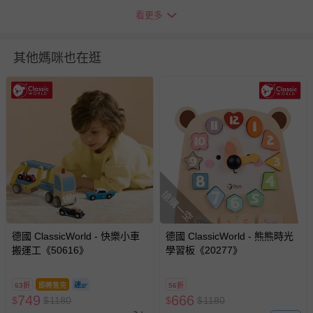
Canadian Toy Testing Council Best Bet Award
看更多
Dr. Toy’s Smart Play / Smart Toy Award
FamilyFun Magazine Toy of the Year Finalist
iParenting Media Award
其他媽咪也在逛
National Parenting Center Seal of Approval
Parents’ Choice Recommended
退換貨須知
您所購買的商品享有7天的鑑賞期／猶豫期權益，但此期間
並非試用期，您所退回的商品必須是未經使用的全新狀態，
包含完整包裝、配件、說明文件及贈品等。
搶購一空
如需退換貨，請於收到商品7天（含例假日內提出），如為
瑕疵退換貨所產生的運費，將由媽咪愛負責處理，若非瑕疵
退貨，您可至『查詢訂單』>『已出貨』中查詢該筆訂單，
德國 ClassicWorld - 快樂小車
德國 ClassicWorld - 熊熊時光
並點選『我要退貨』即可進行申請。若有相關退貨問題，請
搬運工《50616》
學習板《20277》
至媽咪愛
LINE@客服ID: @mamilove
我們將依序為您處理
與服務，謝謝。
63折
即將售完
56折
749
666
$
$
1180
$
$
1180
針對滿件折/滿額贈…等活動，如因部份退貨，而該訂單保