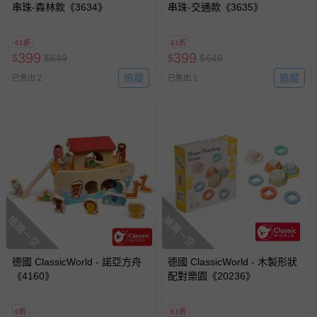
串珠-森林款《3634》
串珠-交通款《3635》
61折
61折
399
399
$
$
649
$
$
649
追蹤
追蹤
已售出 2
已售出 1
搶購一空
搶購一空
德國 ClassicWorld - 諾亞方舟
德國 ClassicWorld - 木製形狀
《4160》
配對樂園《20236》
6折
61折