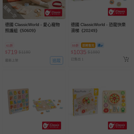
搶購一空
德國 ClassicWorld - 愛心寵物
德國 ClassicWorld - 恐龍快樂
照護組《50609》
滑梯《20249》
61折
55折
即將售完
719
1035
$
$
1180
$
$
1880
已售出 1
追蹤
最新上架