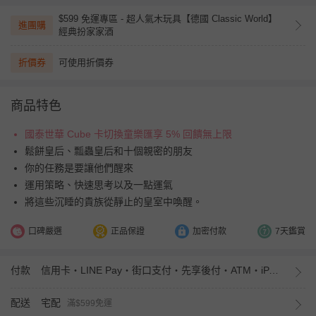
$599 免運專區 - 超人氣木玩具【德國 Classic World】
進團購
經典扮家家酒
折價券
可使用折價券
商品特色
國泰世華 Cube 卡切換童樂匯享 5% 回饋無上限
鬆餅皇后、瓢蟲皇后和十個親密的朋友
你的任務是要讓他們醒來
運用策略、快速思考以及一點運氣
將這些沉睡的貴族從靜止的皇室中喚醒。
口碑嚴選
正品保證
加密付款
7天鑑賞
付款
信用卡・LINE Pay・街口支付・先享後付・ATM・iPASS MONEY
配送
宅配
滿$599免運