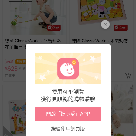
情形，您可申請更換新品或退貨，請見：
退貨的辦理流程
。
若您對於會員帳號、商品訂購與資訊、購物流程、付款方
式、折價券與購物金的使用、退貨及商品運送方式等有疑
問，你可詳見：
媽咪愛客服中心
。
預購商品：預購為海外同步代購，遇缺貨即會通知媽咪並協
德國 ClassicWorld - 平衡七彩
德國 ClassicWorld - 木製動物
助取消退款事宜。
花朵推車《3305》
磁性拼圖《3534》
商品如因「價格、組合」等錯誤原因，導致無法安排出貨，
會主動以簡訊及mail通知訂單取消事宜，並將提供適當補
63折
即將售完
5折
即將售完
償。
628
479
$
$
999
$
$
949
已售出 1
已售出 1
使用APP瀏覽
獲得更順暢的購物體驗
開啟「媽咪愛」APP
繼續使用網頁版