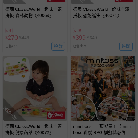
德國 ClassicWorld - 趣味主題
德國 ClassicWorld - 趣味主題
拼板-森林動物《40069》
拼板-恐龍誕生《40071》
6折
61折
270
399
$
$
449
$
$
649
追蹤
追蹤
已售出 3
已售出 2
搶購一空
德國 ClassicWorld - 趣味主題
mini boss - 『展期票』【 mini
拼板-健康蔬菜《40072》
boss 職感 RPG 模擬城@信義