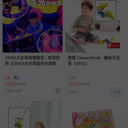
-新生兒親膚衣物（嬰幼兒包巾與背巾、包屁衣、學習
褲、紗布衣等）。
-接觸性孕哺產品（奶嘴、奶瓶、擠乳器、哺乳衣、托腹
帶束縛衣、餐搖椅等）。
-其他原廠盒裝商品封口處已貼上「不可拆封」，或具警
示字句等說明貼紙、封條者。
搶購一空
國際航空、客運、訂房等服務。
相關的退換貨辦理流程，可詳見：
退換貨 & 退款問題
UNIQUE史萊姆實驗室 - 即買即
德國 ClassicWorld - 鱷魚手拉
用【UNIQUE史萊姆夜光實驗室
車《3301》
@ 台北科教館 】2026/6/11-
其他常見問題：
8/30 (電子票券，於展期現場憑
8折
62折
訂單編號兌換，逾期作廢) (大
運送服務：目前提供的運送僅限台灣本島。如您位於離島地
390
559
$
$
490
$
$
899
人小孩均一價(3歲以上需購票))
區，可能會無法配送，或須依據商品需加收離島運費。廠商
已售出 4265
追蹤
已售出 1
亦保留出貨與否的權利。離島、偏遠地區、樓層親送等加價
費用，可能會另需加收。
商品實際的配達日期，可於訂單個人資料內的查詢訂單內，
已出貨通知之訊息為主。
如您收到商品，請依正常流程檢查是否完好，若商品遇瑕疵