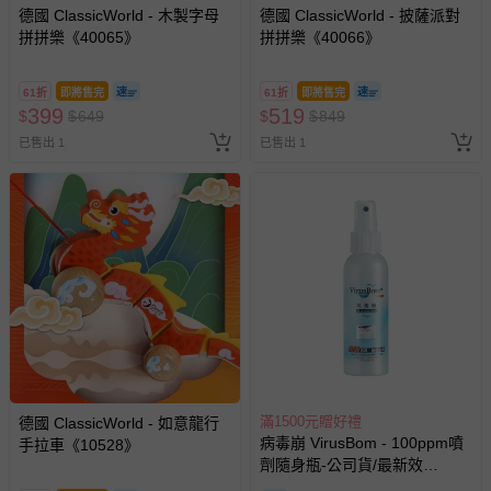
德國 ClassicWorld - 木製字母
德國 ClassicWorld - 披薩派對
拼拼樂《40065》
拼拼樂《40066》
61折
即將售完
61折
即將售完
399
519
$
$
649
$
$
849
已售出 1
已售出 1
滿1500元贈好禮
德國 ClassicWorld - 如意龍行
病毒崩 VirusBom - 100ppm噴
手拉車《10528》
劑隨身瓶-公司貨/最新效
期-100ml