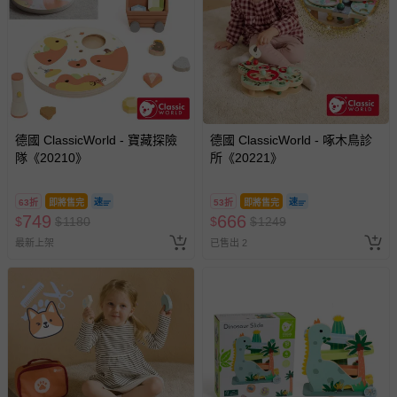
德國 ClassicWorld - 寶藏探險
德國 ClassicWorld - 啄木鳥診
隊《20210》
所《20221》
63折
即將售完
53折
即將售完
749
666
$
$
1180
$
$
1249
最新上架
已售出 2