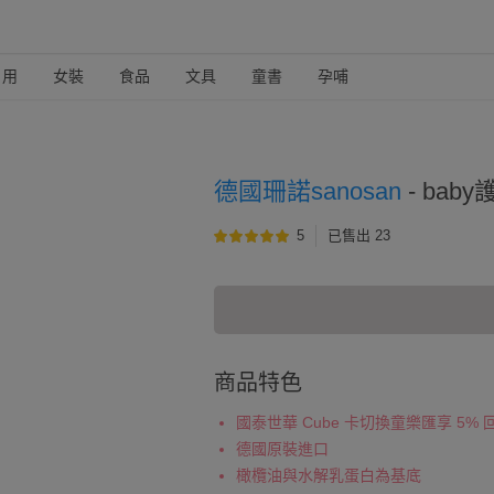
日用
女裝
食品
文具
童書
孕哺
德國珊諾sanosan
-
baby
5
已售出 23
商品特色
國泰世華 Cube 卡切換童樂匯享 5%
德國原裝進口
橄欖油與水解乳蛋白為基底