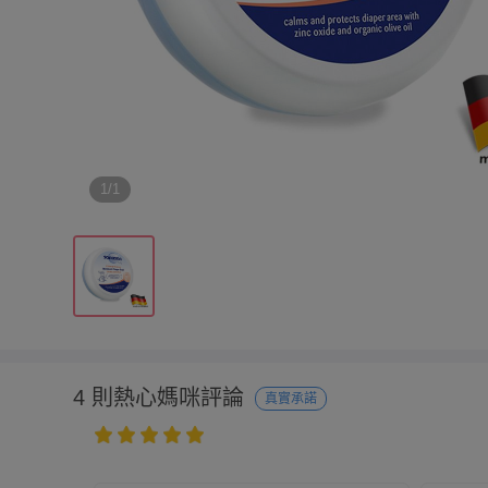
1/1
4 則熱心媽咪評論
真實承諾