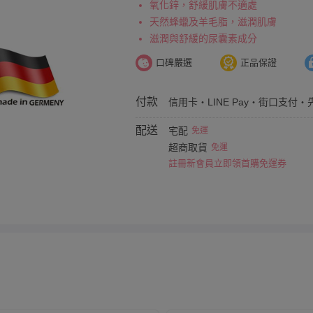
氧化鋅，舒緩肌膚不適處
天然蜂蠟及羊毛脂，滋潤肌膚
滋潤與舒緩的尿囊素成分
口碑嚴選
正品保證
付款
信用卡・LINE Pay・街口支付・
配送
宅配
免運
超商取貨
免運
註冊新會員立即領首購免運券