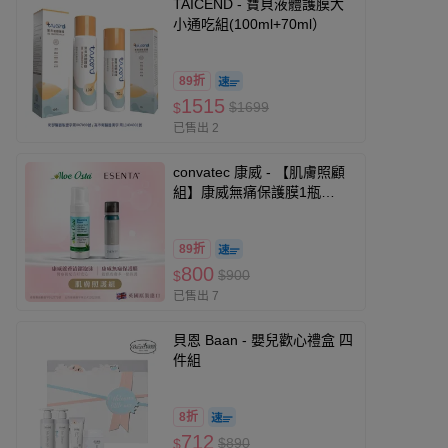
TAICEND - 寶貝液體護膜大
小通吃組(100ml+70ml）
89折
1515
$1699
$
已售出 2
convatec 康威 - 【肌膚照顧
組】康威無痛保護膜1瓶
(50mL)+康威蘆薈清潔泡沫1
瓶(118mL)
89折
800
$900
$
已售出 7
貝恩 Baan - 嬰兒歡心禮盒 四
件組
8折
712
$890
$