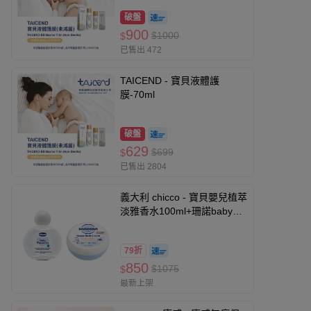
破盤
900
$1000
$
已售出 472
TAICEND - 寶貝液體護
膜-70ml
破盤
629
$699
$
已售出 2804
義大利 chicco - 寶貝嬰兒植萃
淡雅香水100ml+珊諾baby
re:mind極潤全效修護膏
150ml
79折
850
$1075
$
最新上架