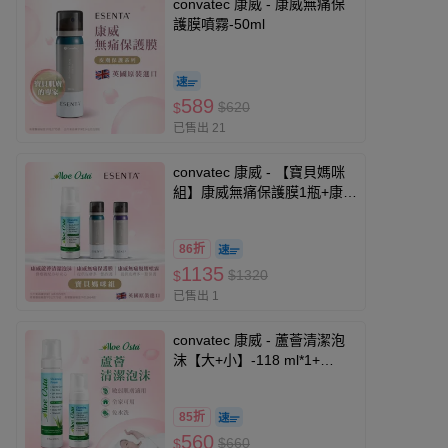
convatec 康威 - 康威無痛保
護膜噴霧-50ml
589
$620
$
已售出 21
convatec 康威 - 【寶貝媽咪
組】康威無痛保護膜1瓶+康威
無痛脫膠劑1瓶+康威蘆薈清潔
泡沫1瓶-50ml+50ml+118ml
86折
1135
$1320
$
已售出 1
convatec 康威 - 蘆薈清潔泡
沫【大+小】-118 ml*1+
236ml*1
85折
560
$660
$