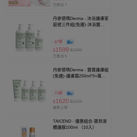
已售出 7
丹麥德瑪Derma - 沐浴護膚家
庭號三件組(免運)-沐浴露
500ml*2+護膚霜250ml
67折
1599
$2380
$
已售出 5
丹麥德瑪Derma - 寶寶護膚組
(免運)-護膚霜250ml*3+萬用
膏*1
73折
1620
$2220
$
最新上架
TAICEND - 優惠組合-寶貝液
體護膜100ml （10入）