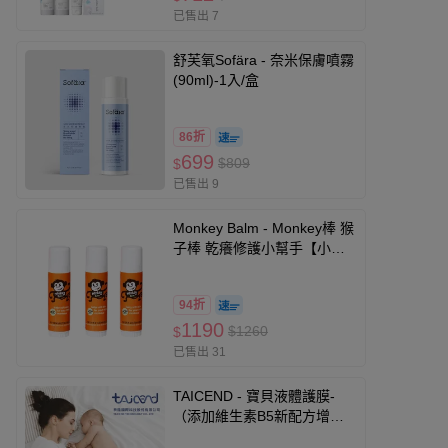
已售出 7
舒芙氧Sofära - 奈米保膚噴霧
(90ml)-1入/盒
86折
699
$809
$
已售出 9
Monkey Balm - Monkey棒 猴
子棒 乾癢修護小幫手【小
0.6oz】三入組 原廠公司
貨-17g x3
94折
1190
$1260
$
已售出 31
TAICEND - 寶貝液體護膜-
（添加維生素B5新配方增量
家庭號） (單入)-100ml