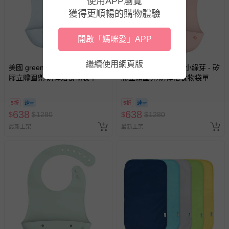
使用APP瀏覽
獲得更順暢的購物體驗
開啟「媽咪愛」APP
繼續使用網頁版
美國 green sprouts 小綠芽 - 矽
美國 green sprouts 小綠芽 - 矽
膠立體圍兜/防掉落食物袋單入
膠立體圍兜/防掉落食物袋單入
組-蒂芬尼藍
組-蒂芬尼粉
5折
5折
638
638
$
$
1280
$
$
1280
最新上架
最新上架