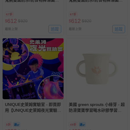
【吃飯圍兜】三入組-粉黃藍
【吃飯圍兜】三入組-彩虹花園
部分商品依據消費者保護法的規定，不適用七天鑑賞期/猶
豫期範圍：
67折
67折
612
612
$
$
920
$
$
920
易於腐敗、保存期限較短或解約時即將逾期（例如生鮮
商品、食品等）。
追蹤
追蹤
最新上架
最新上架
客製化商品（例如客製生日書、姓名貼等）。
報紙、期刊或雜誌（惟書籍如經拆封、使用，則酌收整
新費用）。
經消費者拆封之影音商品或電腦軟體（例如 DVD、CD
等）。
非以有形媒介提供之數位內容或一經提供即為完成之線
上服務，經消費者事先同意始提供（例如線上課程、遊
戲或活動點數等）。
已拆封之以下類型商品：
-個人衛生用品（例如尿布、貼身衣物、泳裝、襪子、地
UNIQUE史萊姆實驗室 - 即買即
美國 green sprouts 小綠芽 - 超
墊、寢具類等）。
用【UNIQUE史萊姆夜光實驗室
防滑寶寶學習喝水矽膠學習杯-
-新生兒親膚衣物（嬰幼兒包巾與背巾、包屁衣、學習
@ 台北科教館 】2026/6/11-
蒂芬尼白
8/30 (電子票券，於展期現場憑
褲、紗布衣等）。
8折
49折
訂單編號兌換，逾期作廢) (大
-接觸性孕哺產品（奶嘴、奶瓶、擠乳器、哺乳衣、托腹