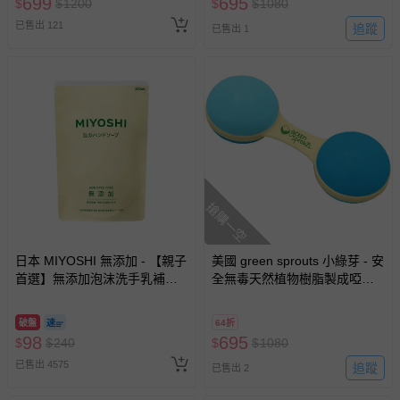
699
695
$
$
1200
$
$
1080
期作廢) (兒童票(2歲以上)贈一
已售出 121
名陪伴成人)
追蹤
已售出 1
搶購一空
日本 MIYOSHI 無添加 - 【親子
美國 green sprouts 小綠芽 - 安
首選】無添加泡沫洗手乳補充
全無毒天然植物樹脂製成啞鈴
包-300ml
波浪鼓-水藍色
破盤
64折
98
695
$
$
240
$
$
1080
已售出 4575
追蹤
已售出 2