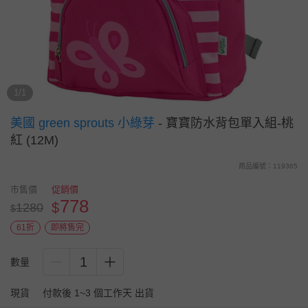
1/1
美國 green sprouts 小綠芽
-
寶寶防水背包單入組-桃
紅 (12M)
商品編號：119365
市售價
促銷價
778
$
1280
$
61折
即將售完
1
數量
現貨
付款後 1~3 個工作天 出貨