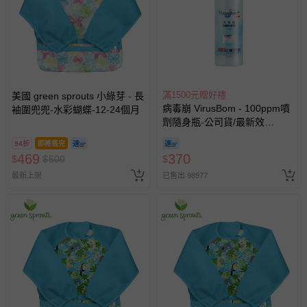
滿1500元贈好禮
美國 green sprouts 小綠芽 - 長
病毒崩 VirusBom - 100ppm噴
袖圍兜兜-水彩蝴蝶-12-24個月
劑隨身瓶-公司貨/最新效
期-100ml
94折
即將售完
469
370
$
$
500
$
最新上架
已售出 98977