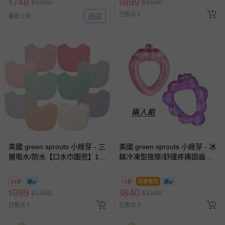
748
899
$
$
1080
$
$
1580
已售出 1
追蹤
最新上架
美國 green sprouts 小綠芽 - 三
美國 green sprouts 小綠芽 - 冰
層吸水/防水【口水巾圍兜】10
鎮冷凍型按摩/舒緩疼痛固齒器_
入組-馬卡龍泡芙
蔬果造型-兩入組
63折
71折
即將售完
999
840
$
$
1580
$
$
1188
已售出 5
已售出 3