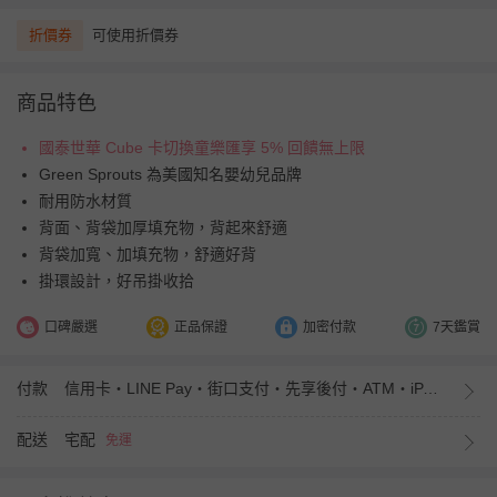
折價券
可使用折價券
商品特色
國泰世華 Cube 卡切換童樂匯享 5% 回饋無上限
Green Sprouts 為美國知名嬰幼兒品牌
耐用防水材質
背面、背袋加厚填充物，背起來舒適
背袋加寬、加填充物，舒適好背
掛環設計，好吊掛收拾
口碑嚴選
正品保證
加密付款
7天鑑賞
付款
信用卡・LINE Pay・街口支付・先享後付・ATM・iPASS MONEY
配送
宅配
免運