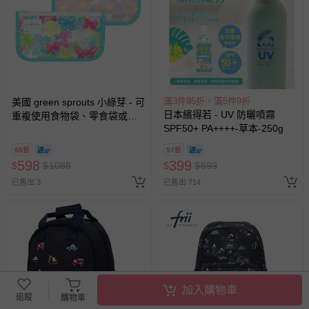
滿3件95折，滿5件9折
美國 green sprouts 小綠芽 - 可
日本繽得若 - UV 防曬噴霧
重複使用食物袋、零食袋或小
SPF50+ PA++++-草本-250g
物收納袋(固齒器/奶嘴) 2入組-
蝴蝶甜心
55折
57折
598
399
$
$
1088
$
$
699
已售出 3
已售出 714
加入購物車
追蹤
購物車