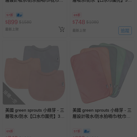
入組-粉色組
組-藍莓氣泡
57折
69折
899
748
$
$
1580
$
$
1080
最新上架
追蹤
最新上架
搶購一空
美國 green sprouts 小綠芽 - 三
美國 green sprouts 小綠芽 - 三
層吸水/防水【口水巾圍兜】3入
層設計吸水/防水拍嗝巾/枕巾5
組-草莓牛奶
入組-櫻花粉灰
69折
57折