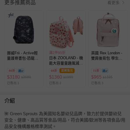
更多推薦商品
看更多
挪威Frii - Active輕
滿2件95折
英國 Rex London -
日本 ZOOLAND - 機
量護脊書包-恐龍黑
雙肩後背包 學生包
能大容量童趣風減壓
(22L)
旅行包 公事包 書包-
兒童背包(14L)-鮮嫩
粉色
86折
68折
即將售完
72折
草莓-粉紅
$
3180
$
1360
$
965
3680
1999
1335
$
$
$
(35x26x14cm)
已售出 1
已售出 2
已售出 3
介紹
🌺 Green Sprouts 為美國知名嬰幼兒品牌，致力於提供嬰幼兒
安全、健康、高品質等食品/用品，符合美國/歐洲等各項食品/用
品安全機構嚴格標準測試。