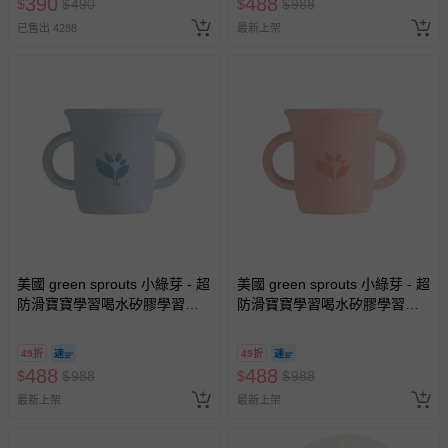
390
488
$
$
490
$
$
988
人小孩均一價(3歲以上需購票))
帶束縛衣、餐搖椅等）。
已售出 4288
最新上架
-其他原廠盒裝商品封口處已貼上「不可拆封」，或具警
示字句等說明貼紙、封條者。
國際航空、客運、訂房等服務。
相關的退換貨辦理流程，可詳見：
退換貨 & 退款問題
其他常見問題：
運送服務：目前提供的運送僅限台灣本島。如您位於離島地
區，可能會無法配送，或須依據商品需加收離島運費。廠商
亦保留出貨與否的權利。離島、偏遠地區、樓層親送等加價
美國 green sprouts 小綠芽 - 超
美國 green sprouts 小綠芽 - 超
費用，可能會另需加收。
防滑寶寶學習喝水矽膠學習杯-
防滑寶寶學習喝水矽膠學習杯-
蒂芬尼藍
蒂芬尼粉
商品實際的配達日期，可於訂單個人資料內的查詢訂單內，
已出貨通知之訊息為主。
49折
49折
488
488
$
$
988
$
$
988
如您收到商品，請依正常流程檢查是否完好，若商品遇瑕疵
情形，您可申請更換新品或退貨，請見：
退貨的辦理流程
。
最新上架
最新上架
若您對於會員帳號、商品訂購與資訊、購物流程、付款方