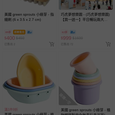
美國 green sprouts 小綠芽 - 指
巧虎夢想樂園 - (巧虎夢想樂園)
縫刷 (6 x 3.5 x 2.7 cm)
【買一送一】平日暢玩兩大一
小套票 (正券為電子票券現場兌
換，贈送券現場領取)-效期至
89折
即將售完
62折
2026/10/16 正券逾期視同現金
400
999
$
$
450
$
$
1600
券使用
已售出 2
已售出 72
搶購一空
滿1件9折
美國 green sprouts 小綠芽 - 植
美國 green sprouts 小綠芽 - 植
物塑膠製安全無毒玩具浴室/海