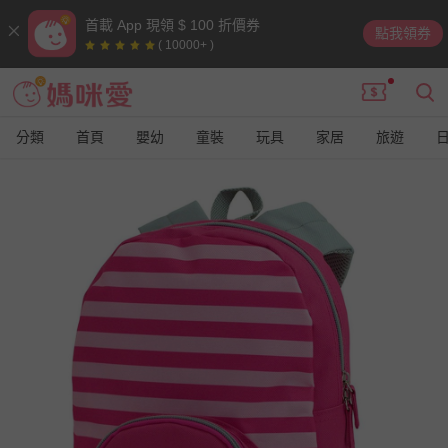
首載 App 現領 $ 100 折價券
點我領券
( 10000+ )
分類
首頁
嬰幼
童裝
玩具
家居
旅遊