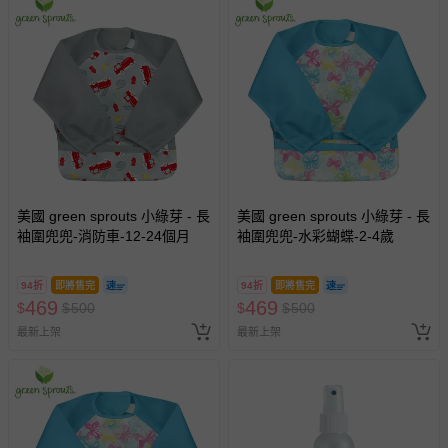
美國 green sprouts 小綠芽 - 長
美國 green sprouts 小綠芽 - 長
袖圍兜兜-消防車-12-24個月
袖圍兜兜-水彩蝴蝶-2-4歲
94折
即將售完
94折
即將售完
469
469
$
$
500
$
$
500
最新上架
最新上架