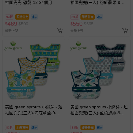
袖圍兜兜-恐龍-12-24個月
袖圍兜兜(三入)-粉紅漿果-9-18
個月
94折
即將售完
83折
即將售完
469
550
$
$
500
$
$
665
最新上架
最新上架
美國 green sprouts 小綠芽 - 短
美國 green sprouts 小綠芽 - 短
袖圍兜兜(三入)-海底章魚-9-18
袖圍兜兜(三入)-藍色恐龍-9-18
個月
個月
83折
即將售完
83折
即將售完