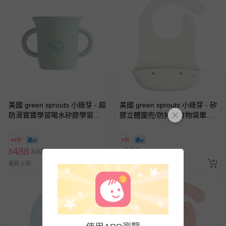
式、折價券與購物金的使用、退貨及商品運送方式等有疑
問，你可詳見：
媽咪愛客服中心
。
預購商品：預購為海外同步代購，遇缺貨即會通知媽咪並協
助取消退款事宜。
商品如因「價格、組合」等錯誤原因，導致無法安排出貨，
會主動以簡訊及mail通知訂單取消事宜，並將提供適當補
償。
美國 green sprouts 小綠芽 - 超
美國 green sprouts 小綠芽 - 矽
防滑寶寶學習喝水矽膠學習杯-
膠立體圍兜/防掉落食物袋單入
蒂芬尼綠
組-蒂芬尼白
49折
5折
488
638
$
$
988
$
$
1280
最新上架
最新上架