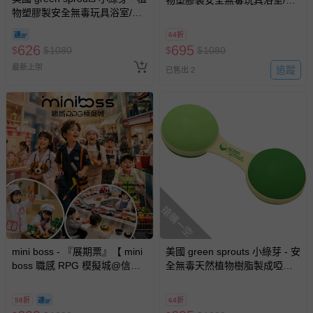
物塑膠製安全無毒玩具浴室/海
灘堆疊杯六入組_園杯款-粉彩
灘堆疊杯四入組_彩船款-太陽
蛋糕
64折
號
626
695
$
$
1080
$
$
1080
最新上架
追蹤
已售出 2
搶購一空
mini boss - 『展期票』【 mini
美國 green sprouts 小綠芽 - 安
boss 職感 RPG 模擬城@信義
全無毒天然植物樹脂製成啞鈴
A11 】2026/7/10-8/30 (電子票
波浪鼓-草綠色
券，於展期現場憑訂單編號兌
58折
64折
換，依現場梯次安排入場，逾