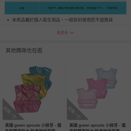
本商品屬於個人衛生用品，一經拆封使用恕不退換貨
退換貨須知
看更多
您所購買的商品享有7天的鑑賞期／猶豫期權益，但此期間
並非試用期，您所退回的商品必須是未經使用的全新狀態，
包含完整包裝、配件、說明文件及贈品等。
其他媽咪也在逛
如需退換貨，請於收到商品7天（含例假日內提出），如為
瑕疵退換貨所產生的運費，將由媽咪愛負責處理，若非瑕疵
退貨，您可至『查詢訂單』>『已出貨』中查詢該筆訂單，
並點選『我要退貨』即可進行申請。若有相關退貨問題，請
至媽咪愛
LINE@客服ID: @mamilove
我們將依序為您處理
與服務，謝謝。
搶購一空
搶購一空
針對滿件折/滿額贈…等活動，如因部份退貨，而該訂單保
留商品未達活動門檻，將以原價計算，活動贈品亦需一併退
回。
美國 green sprouts 小綠芽 - 魔
美國 green sprouts 小綠芽 - 魔
鬼氈雙面防水/防食物掉落圍兜/
鬼氈雙面防水/防食物掉落圍兜/