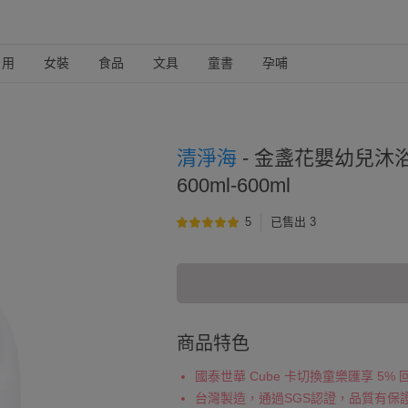
日用
女裝
食品
文具
童書
孕哺
清淨海
-
金盞花嬰幼兒沐浴
600ml-600ml
5
已售出 3
商品特色
國泰世華 Cube 卡切換童樂匯享 5%
台灣製造，通過SGS認證，品質有保