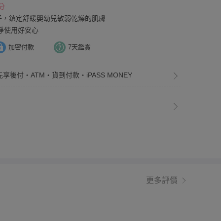
分
子，鎮定舒緩嬰幼兒敏弱乾燥的肌膚
淨使用好安心
加密付款
7天鑑賞
先享後付・ATM・貨到付款・iPASS MONEY
更多評價