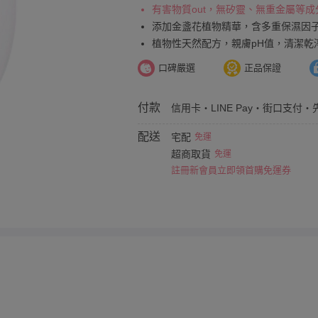
有害物質out，無矽靈、無重金屬等成
添加金盞花植物精華，含多重保濕因
植物性天然配方，親膚pH值，清潔乾
口碑嚴選
正品保證
付款
信用卡・LINE Pay・街口支付・
配送
宅配
免運
超商取貨
免運
註冊新會員立即領首購免運券