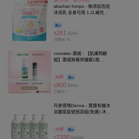
滿1件9折，滿2件85折
akachan honpo - 無添加泡泡
沐浴乳 全身可用 1.2L補充包
(1200ml)-日本製
261
$290
$
已售出 79
convatec 康威 - 【肌膚照顧
組】康威無痛保護膜1瓶
(50mL)+康威蘆薈清潔泡沫1
瓶(118mL)
89折
800
$900
$
已售出 7
丹麥德瑪Derma - 寶寶有機沐
浴露家庭號囤貨組(免運)-沐浴
露500ml*4
65折
2330
$3560
$