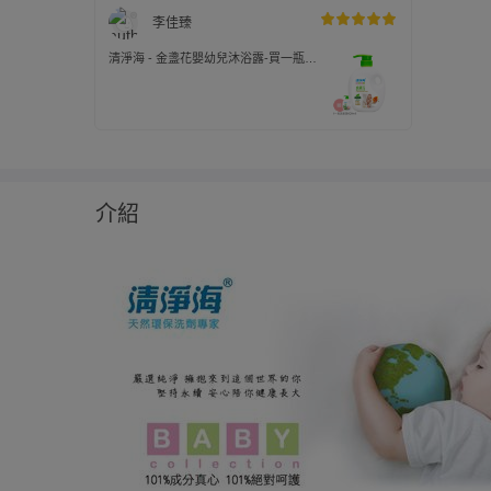
李佳臻
清淨海 - 金盞花嬰幼兒沐浴露-買一瓶沐
浴600ml送一瓶洗髮600ml-600ml
介紹