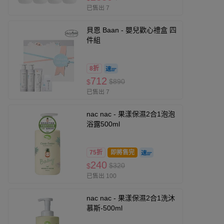
已售出 7
貝恩 Baan - 嬰兒歡心禮盒 四
件組
8折
712
$890
$
已售出 7
nac nac - 果漾保濕2合1泡泡
浴露500ml
75折
即將售完
240
$320
$
已售出 100
nac nac - 果漾保濕2合1洗沐
慕斯-500ml