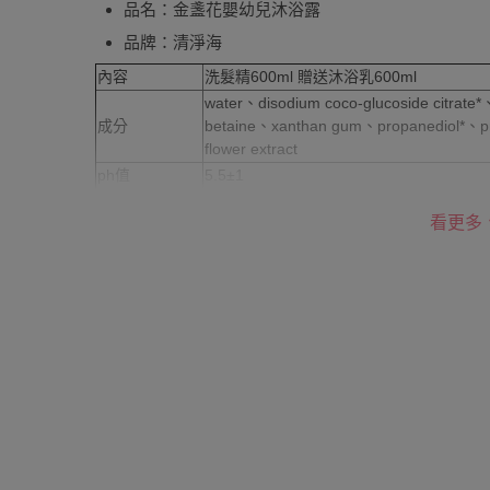
品名：金盞花嬰幼兒沐浴露
品牌：清淨海
內容
洗髮精600ml 贈送沐浴乳600ml
water、disodium coco-glucoside citrate*
成分
betaine、xanthan gum、propanediol*、prop
flower extract
ph值
5.5±1
保存期限
3年
看更多
產地
台灣
注意事項：
1.若不慎滲入眼睛，請用清水沖洗，並立即就醫。
2.用後肌膚若感到不適，請暫時停止使用。
3.請放置在嬰兒拿不到且低溫陽光無法照射處。
4.本產品一經拆封使用過後，除產品本身瑕疵，恕
退換貨須知
您所購買的商品享有7天的鑑賞期／猶豫期權益，
使用的全新狀態，包含完整包裝、配件、說明文件