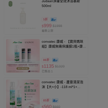
Judaan淨膚全效沐浴慕斯
500ml
5折
999
$1998
$
最新上架
convatec 康威 - 【寶貝媽咪
組】康威無痛保護膜1瓶+康威
無痛脫膠劑1瓶+康威蘆薈清潔
泡沫1瓶-50ml+50ml+118ml
86折
1135
$1320
$
已售出 1
convatec 康威 - 蘆薈清潔泡
沫【大+小】-118 ml*1+
236ml*1
85折
560
$660
$