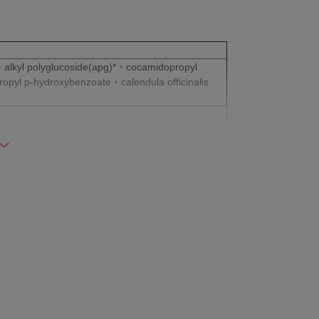
、alkyl polyglucoside(apg)*、cocamidopropyl
yl p-hydroxybenzoate、calendula officinalis
無法辦理退貨。
但此期間並非試用期，您所退回的商品必須是未經
及贈品等。