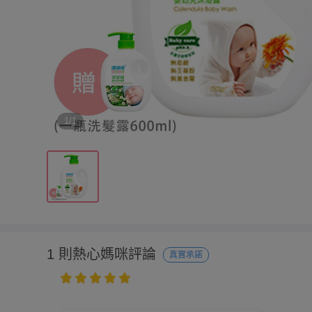
1/1
1 則熱心媽咪評論
真實承諾