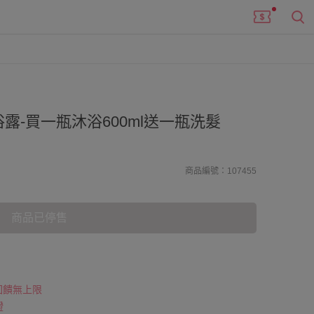
露-買一瓶沐浴600ml送一瓶洗髮
商品編號：107455
商品已停售
 回饋無上限
證