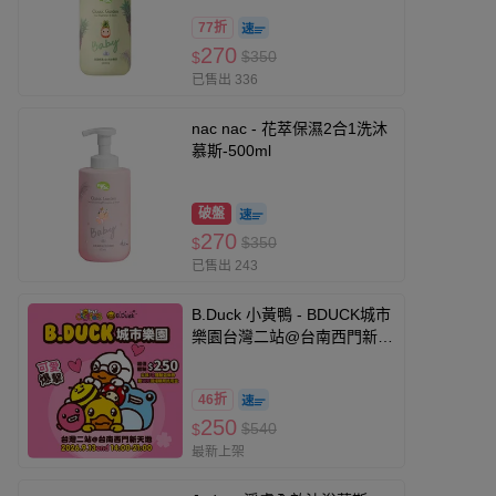
77折
270
$350
$
已售出 336
nac nac - 花萃保濕2合1洗沐
慕斯-500ml
破盤
270
$350
$
已售出 243
B.Duck 小黃鴨 - BDUCK城市
樂園台灣二站@台南西門新天
地 (250元兌3次體驗券｜贈50
元現場購票抵用金)
46折
250
$540
$
最新上架