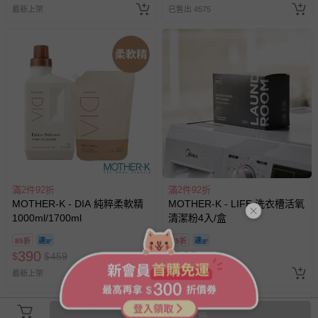
最新上架
已售出 4575
滿2件92折
滿2件92折
MOTHER-K - DIA 純粹柔軟精
MOTHER-K - LIFE 洗衣槽活氧
1000ml/1700ml
清潔粉4入/盒
85折
85折
390
360
$
$
459
$
$
424
最新上架
已售出 9
商品已停售