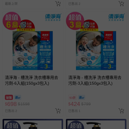
最新上架
已售出 2
清淨海 - 槽洗淨 洗衣槽專用去
清淨海 - 槽洗淨 洗衣槽專用去
污劑-6入組(150gx3包入)
污劑-3入組(150gx3包入)
破盤
53折
698
424
$
$
1598
$
$
799
已售出 2
已售出 1