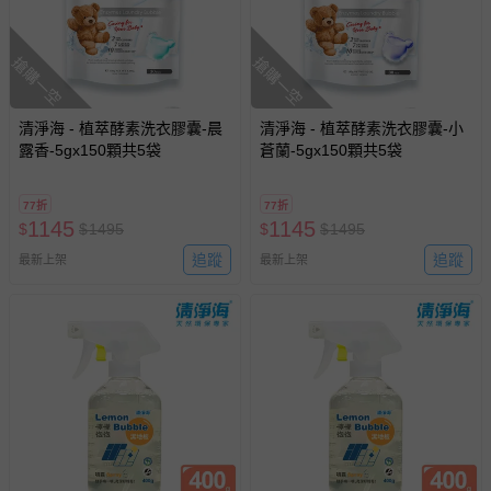
搶購一空
搶購一空
清淨海 - 植萃酵素洗衣膠囊-晨
清淨海 - 植萃酵素洗衣膠囊-小
露香-5gx150顆共5袋
蒼蘭-5gx150顆共5袋
77折
77折
1145
1145
$
$
1495
$
$
1495
追蹤
追蹤
最新上架
最新上架