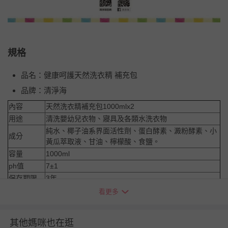
規格
品名：健康呵護天然洗衣精 補充包
品牌：清淨海
內容
天然洗衣精補充包1000mlx2
用途
清洗嬰幼兒衣物、寢具及各類水洗衣物
純水、椰子油系界面活性劑、蛋白酵素、澱粉酵素、小
成分
黃瓜萃取液、甘油、檸檬酸、食鹽。
容量
1000ml
ph值
7±1
保存期限
3年
產地
台灣
看更多
建議用量：請依照衣物量及髒污程度，酌量增減使用。
注意事項：
其他媽咪也在逛