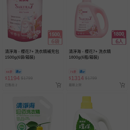
回。
部分商品依據消費者保護法的規定，不適用七天鑑賞期/猶
豫期範圍：
易於腐敗、保存期限較短或解約時即將逾期（例如生鮮
商品、食品等）。
客製化商品（例如客製生日書、姓名貼等）。
清淨海 - 櫻花7+ 洗衣精補充包
清淨海 - 櫻花7+ 洗衣精
報紙、期刊或雜誌（惟書籍如經拆封、使用，則酌收整
1500g(6袋/箱裝)
1800g(6瓶/箱裝)
新費用）。
經消費者拆封之影音商品或電腦軟體（例如 DVD、CD
66折
73折
等）。
1194
1314
$
$
1799
$
$
1799
非以有形媒介提供之數位內容或一經提供即為完成之線
已售出 2
最新上架
上服務，經消費者事先同意始提供（例如線上課程、遊
戲或活動點數等）。
已拆封之以下類型商品：
-個人衛生用品（例如尿布、貼身衣物、泳裝、襪子、地
墊、寢具類等）。
-新生兒親膚衣物（嬰幼兒包巾與背巾、包屁衣、學習