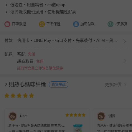
低泡性、用量精省，cp值upup
滾筒洗衣機也適用，使用機能性好高
口碑嚴選
正品保證
加密付款
7天鑑賞
付款
信用卡・LINE Pay・街口支付・先享後付・ATM・貨到付款・iPASS MONEY
配送
宅配
免運
超商取貨
免運
註冊新會員立即領首購免運券
2 則熱心媽咪評論
更多評價
真實承諾
Rae
侞澖
清淨海 - 健康呵護天然洗衣精 補充包-買
清淨海 - 健康呵護天然洗
1000ml補充包送1000ml補充包-1000ml
1000ml補充包送1000ml
大寶出生後就一直用這家的寶寶洗衣
少少的劑量就能將寶寶