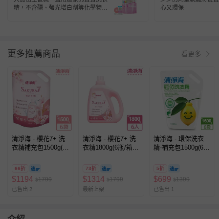
精，不含磷、螢光增白劑等化學物
心又環保
質，讓我們用的比較安心。
更多推薦商品
看更多
清淨海 - 櫻花7+ 洗
清淨海 - 櫻花7+ 洗
清淨海 - 環保洗衣
衣精補充包1500g(6
衣精1800g(6瓶/箱
精-補充包1500g(6
袋/箱裝)
裝)
瓶/箱裝)
66折
73折
5折
$
1194
$
1314
$
699
1799
1799
1399
$
$
$
已售出 2
最新上架
已售出 1