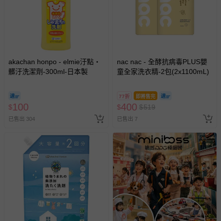
akachan honpo - elmie汙點・
nac nac - 全酵抗病毒PLUS嬰
髒汙洗潔劑-300ml-日本製
童全家洗衣精-2包(2x1100mL)
77折
即將售完
100
400
$
$
$
519
已售出 304
已售出 7