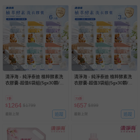
1.若不慎滲入眼睛，請用清水沖洗，並立即就醫。
2.用後肌膚若感到不適，請暫時停止使用。
3.請放置在嬰兒拿不到且低溫陽光無法照射處。
4.本產品一經拆封使用過後，除產品本身瑕疵，恕無法辦理
退貨。
退換貨須知
您所購買的商品享有7天的鑑賞期／猶豫期權益，但此期間
並非試用期，您所退回的商品必須是未經使用的全新狀態，
搶購一空
搶購一空
包含完整包裝、配件、說明文件及贈品等。
清淨海 - 純淨泰迪 植粹酵素洗
清淨海 - 純淨泰迪 植粹酵素洗
如需退換貨，請於收到商品7天（含例假日內提出），如為
衣膠囊-超值6袋組(5gx30顆/
衣膠囊-超值3袋組(5gx30顆/
瑕疵退換貨所產生的運費，將由媽咪愛負責處理，若非瑕疵
袋)-5gx30顆
袋)-5gx30顆
退貨，您可至『查詢訂單』>『已出貨』中查詢該筆訂單，
並點選『我要退貨』即可進行申請。若有相關退貨問題，請
7折
73折
1264
657
$
$
1799
$
$
899
至媽咪愛
LINE@客服ID: @mamilove
我們將依序為您處理
與服務，謝謝。
追蹤
追蹤
最新上架
最新上架
針對滿件折/滿額贈…等活動，如因部份退貨，而該訂單保
留商品未達活動門檻，將以原價計算，活動贈品亦需一併退