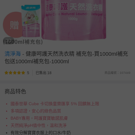
1/1
清淨海
-
健康呵護天然洗衣精 補充包-買1000ml補充
包送1000ml補充包-1000ml
5
已售出 18
商品編號：107449
商品特色
國泰世華 Cube 卡切換童樂匯享 5% 回饋無上限
多項認證，安心的綠色品質
BABY專用，呵護寶寶敏感肌膚
天然純淨pH值中性，溫和洗淨
有效分解寶寶衣服上的口水/牛奶