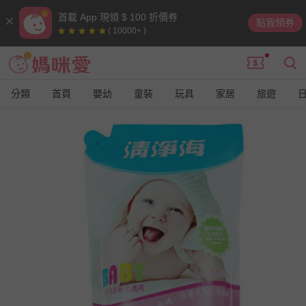
首載 App 現領 $ 100 折價券
點我領券
( 10000+ )
分類
首頁
嬰幼
童裝
玩具
家居
旅遊