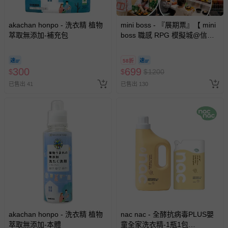
akachan honpo - 洗衣精 植物
mini boss - 『展期票』【 mini
萃取無添加-補充包
boss 職感 RPG 模擬城@信義
A11 】2026/7/10-8/30 (電子票
券，於展期現場憑訂單編號兌
58折
換，依現場梯次安排入場，逾
300
699
$
$
$
1200
期作廢) (兒童票(2歲以上)贈一
已售出 41
已售出 130
名陪伴成人)
akachan honpo - 洗衣精 植物
nac nac - 全酵抗病毒PLUS嬰
萃取無添加-本體
童全家洗衣精-1瓶1包