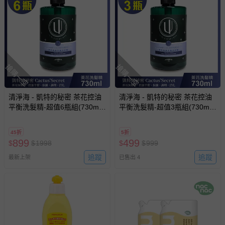
搶購一空
搶購一空
清淨海 - 凱特的秘密 茶花控油
清淨海 - 凱特的秘密 茶花控油
平衡洗髮精-超值6瓶組(730ml/
平衡洗髮精-超值3瓶組(730ml/
瓶)
瓶)
45折
5折
899
499
$
$
1998
$
$
999
追蹤
追蹤
最新上架
已售出 4