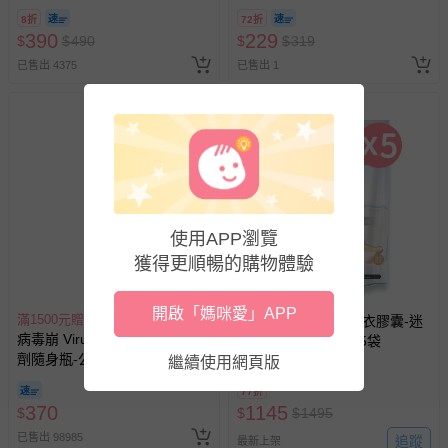
8/30 (電子票券，於展期現場憑
8折
72折
訂單編號兌換，逾期作廢) (大
390
229
$
$
490
$
$
319
人小孩均一價(3歲以上需購票))
已售出 4375
已售出 1
使用APP瀏覽
搶購一空
獲得更順暢的購物體驗
開啟「媽咪愛」APP
滿1500元贈好禮
清淨海 - 植萃酵素洗衣膠囊-迷
病毒崩 VirusBom - 100ppm噴
迭沉木-5gx150顆共5袋
劑隨身瓶-公司貨/最新效
繼續使用網頁版
期-100ml
77折
370
1145
$
$
$
1495
已售出 98985
追蹤
最新上架