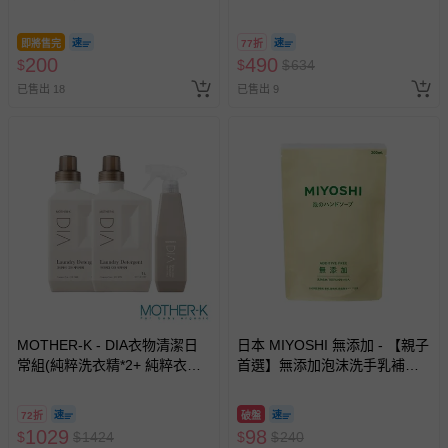
(1500+1100mL)
即將售完
77折
200
490
$
$
$
634
已售出 18
已售出 9
MOTHER-K - DIA衣物清潔日
日本 MIYOSHI 無添加 - 【親子
常組(純粹洗衣精*2+ 純粹衣物
首選】無添加泡沫洗手乳補充
去漬噴霧*1)
包-300ml
72折
破盤
1029
98
$
$
1424
$
$
240