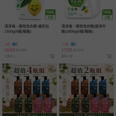
褲、紗布衣等）。
-接觸性孕哺產品（奶嘴、奶瓶、擠乳器、哺乳衣、托腹
帶束縛衣、餐搖椅等）。
-其他原廠盒裝商品封口處已貼上「不可拆封」，或具警
示字句等說明貼紙、封條者。
清淨海 - 環保洗衣精-補充包
清淨海 - 環保洗衣精(極淨升
1500g(6瓶/箱裝)
國際航空、客運、訂房等服務。
級)1800g(6瓶/箱裝)
相關的退換貨辦理流程，可詳見：
退換貨 & 退款問題
5折
57折
699
799
$
$
1399
$
$
1399
已售出 1
最新上架
其他常見問題：
運送服務：目前提供的運送僅限台灣本島。如您位於離島地
區，可能會無法配送，或須依據商品需加收離島運費。廠商
亦保留出貨與否的權利。離島、偏遠地區、樓層親送等加價
費用，可能會另需加收。
商品實際的配達日期，可於訂單個人資料內的查詢訂單內，
已出貨通知之訊息為主。
如您收到商品，請依正常流程檢查是否完好，若商品遇瑕疵
情形，您可申請更換新品或退貨，請見：
退貨的辦理流程
。