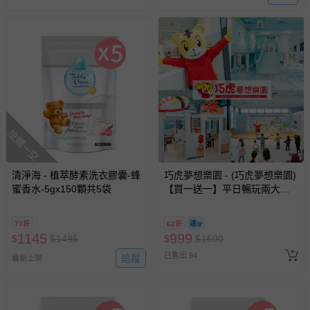
搶購一空
清淨海 - 植萃酵素洗衣膠囊-蜂
巧虎夢想樂園 - (巧虎夢想樂園)
蜜香水-5gx150顆共5袋
【買一送一】平日暢玩兩大一
小套票 (正券為電子票券現場兌
換，贈送券現場領取)-效期至
77折
62折
2026/10/16 正券逾期視同現金
1145
999
$
$
1495
$
$
1600
券使用
已售出 94
追蹤
最新上架