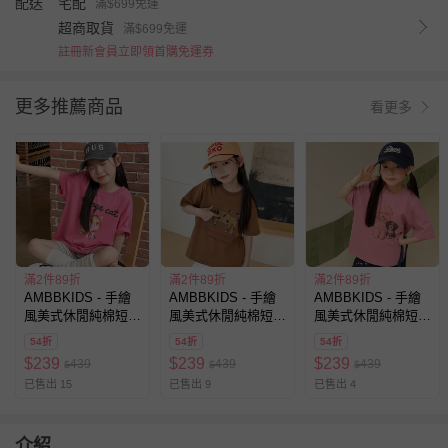
配送
宅配
滿$699免運
超商取貨
滿$699免運
註冊新會員立即領首購免運券
更多推薦商品
看更多
滿2件89折
滿2件89折
滿2件89折
AMBBKIDS - 手繪
AMBBKIDS - 手繪
AMBBKIDS - 手繪
風美式休閒純棉短袖
風美式休閒純棉短袖
風美式休閒純棉短袖
上衣-趣味卡通-玫粉
上衣-可愛動物-咖色
上衣-趣味卡通-灰粉
54折
54折
54折
$
239
$
239
$
239
439
439
439
$
$
$
已售出 15
已售出 9
已售出 4
介紹