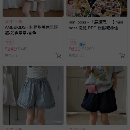
滿2件89折
mini boss - 『展期票』【 mini
AMBBKIDS - 純棉甜美休閒短
boss 職感 RPG 模擬城@信義
褲-彩色星星-杏色
A11 】2026/7/10-8/30 (電子票
券，於展期現場憑訂單編號兌
55折
58折
換，依現場梯次安排入場，逾
249
699
$
$
449
$
$
1200
期作廢) (兒童票(2歲以上)贈一
已售出 1
已售出 112
名陪伴成人)
滿2件89折
滿2件89折