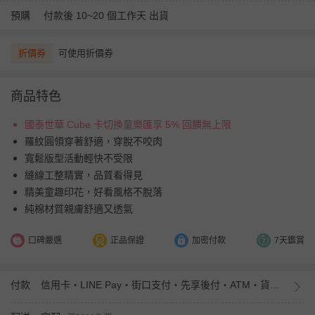
預購
付款後 10~20 個工作天 出貨
折價券
可使用折價券
商品特色
國泰世華 Cube 卡切換童樂匯享 5% 回饋無上限
羅紋圓領穿著舒適，穿脫不咬肉
寬鬆版型活動輕快不受限
縫線工整精實，品質看得見
精美童趣印花，好看風格不脫落
純棉材質親膚舒適又透氣
口碑嚴選
正品保證
加密付款
7天鑑賞
付款
信用卡・LINE Pay・街口支付・先享後付・ATM・貨到付款・iPASS MONEY