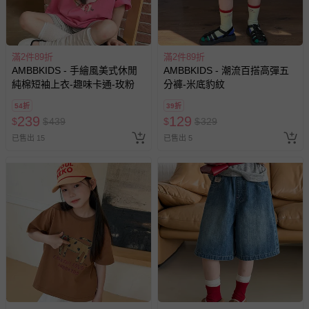
商品實際的配達日期，可於訂單個人資料內的查詢訂單內，
已出貨通知之訊息為主。
如您收到商品，請依正常流程檢查是否完好，若商品遇瑕疵
滿2件89折
滿2件89折
情形，您可申請更換新品或退貨，請見：
退貨的辦理流程
。
AMBBKIDS - 手繪風美式休閒
AMBBKIDS - 潮流百搭高彈五
純棉短袖上衣-趣味卡通-玫粉
分褲-米底豹紋
若您對於會員帳號、商品訂購與資訊、購物流程、付款方
式、折價券與購物金的使用、退貨及商品運送方式等有疑
54折
39折
239
129
問，你可詳見：
媽咪愛客服中心
。
$
$
439
$
$
329
已售出 15
已售出 5
預購商品：預購為海外同步代購，遇缺貨即會通知媽咪並協
助取消退款事宜。
商品如因「價格、組合」等錯誤原因，導致無法安排出貨，
會主動以簡訊及mail通知訂單取消事宜，並將提供適當補
償。