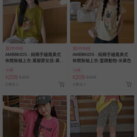
戲或活動點數等）。
已拆封之以下類型商品：
-個人衛生用品（例如尿布、貼身衣物、泳裝、襪子、地
墊、寢具類等）。
-新生兒親膚衣物（嬰幼兒包巾與背巾、包屁衣、學習
褲、紗布衣等）。
-接觸性孕哺產品（奶嘴、奶瓶、擠乳器、哺乳衣、托腹
滿2件89折
滿2件89折
帶束縛衣、餐搖椅等）。
AMBBKIDS - 純棉手繪風美式
AMBBKIDS - 純棉手繪風美式
-其他原廠盒裝商品封口處已貼上「不可拆封」，或具警
休閒無袖上衣-萬聖節女孩-黃綠
休閒無袖上衣-童趣動物-米黃色
示字句等說明貼紙、封條者。
色
51折
51折
國際航空、客運、訂房等服務。
209
209
$
$
409
$
$
409
已售出 3
已售出 2
相關的退換貨辦理流程，可詳見：
退換貨 & 退款問題
其他常見問題：
運送服務：目前提供的運送僅限台灣本島。如您位於離島地
區，可能會無法配送，或須依據商品需加收離島運費。廠商
亦保留出貨與否的權利。離島、偏遠地區、樓層親送等加價
費用，可能會另需加收。