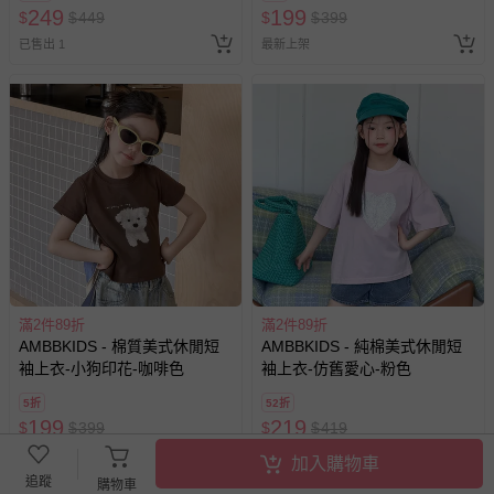
249
199
$
$
449
$
$
399
已售出 1
最新上架
滿2件89折
滿2件89折
AMBBKIDS - 棉質美式休閒短
AMBBKIDS - 純棉美式休閒短
袖上衣-小狗印花-咖啡色
袖上衣-仿舊愛心-粉色
5折
52折
199
219
$
$
399
$
$
419
已售出 1
已售出 1
加入購物車
追蹤
購物車