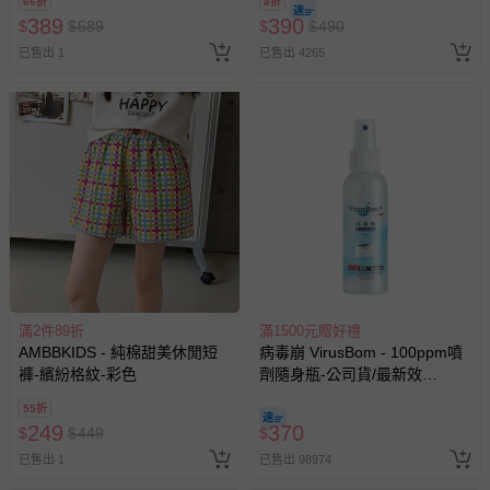
66折
8折
訂單編號兌換，逾期作廢) (大
389
390
$
$
589
$
$
490
人小孩均一價(3歲以上需購票))
已售出 1
已售出 4265
滿2件89折
滿1500元贈好禮
AMBBKIDS - 純棉甜美休閒短
病毒崩 VirusBom - 100ppm噴
褲-繽紛格紋-彩色
劑隨身瓶-公司貨/最新效
期-100ml
55折
249
370
$
$
449
$
已售出 1
已售出 98974