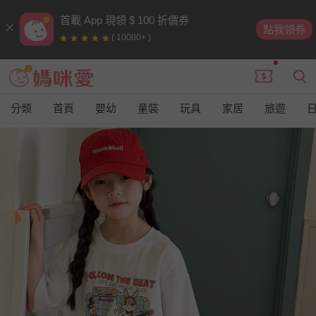
首載 App 現領 $ 100 折價券
點我領券
( 10000+ )
分類
首頁
嬰幼
童裝
玩具
家居
旅遊