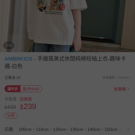
1/6
AMBBKIDS
-
手繪風美式休閒純棉短袖上衣-趣味卡
通-白色
已售出 10
商品編號：1049211
進團購
滿件折
滿2件89折
市售價
促銷價
239
$
439
$
54折
尺碼
100cm、110cm、120cm、130cm、140cm、150cm、160cm、170cm