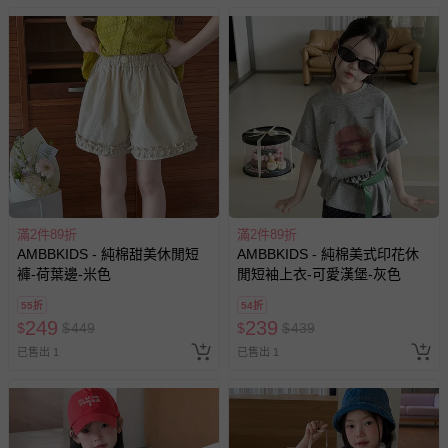
至媽咪愛
LINE@客服ID: @mamilove
我們將依序為您處理
與服務，謝謝。
針對滿件折/滿額贈…等活動，如因部份退貨，而該訂單保
留商品未達活動門檻，將以原價計算，活動贈品亦需一併退
回。
部分商品依據消費者保護法的規定，不適用七天鑑賞期/猶
豫期範圍：
易於腐敗、保存期限較短或解約時即將逾期（例如生鮮
滿2件89折
滿2件89折
商品、食品等）。
AMBBKIDS - 純棉甜美休閒短
AMBBKIDS - 純棉美式印花休
客製化商品（例如客製生日書、姓名貼等）。
褲-荷葉邊-米色
閒短袖上衣-可愛漢堡-灰色
報紙、期刊或雜誌（惟書籍如經拆封、使用，則酌收整
55折
54折
新費用）。
249
239
$
$
449
$
$
439
經消費者拆封之影音商品或電腦軟體（例如 DVD、CD
已售出 1
已售出 1
等）。
非以有形媒介提供之數位內容或一經提供即為完成之線
上服務，經消費者事先同意始提供（例如線上課程、遊