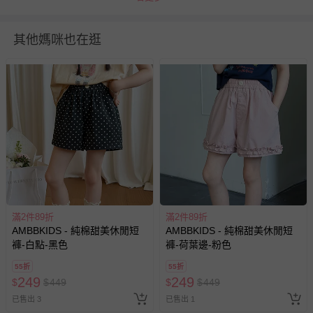
其他媽咪也在逛
退換貨須知
您所購買的商品享有7天的鑑賞期／猶豫期權益，但此期間
並非試用期，您所退回的商品必須是未經使用的全新狀態，
滿2件89折
滿2件89折
包含完整包裝、配件、說明文件及贈品等。
AMBBKIDS - 純棉甜美休閒短
AMBBKIDS - 純棉甜美休閒短
褲-白點-黑色
褲-荷葉邊-粉色
如需退換貨，請於收到商品7天（含例假日內提出），如為
55折
55折
瑕疵退換貨所產生的運費，將由媽咪愛負責處理，若非瑕疵
249
249
$
$
449
$
$
449
退貨，您可至『查詢訂單』>『已出貨』中查詢該筆訂單，
已售出 3
已售出 1
並點選『我要退貨』即可進行申請。若有相關退貨問題，請