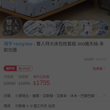
1/10
鴻宇 HongYew
-
雙人特大床包枕套組 300織天絲-多
款任選
商品編號：1047272
進團購
滿件折
滿1件9折
市售價
促銷價
單件已折價
1755
$
2600
1950
$
$
尺碼
小夢斑比、維娜、亞斯頓、艾斯本、沐沐、巴姆巴姆、比安卡、堤姆斯、拉瓦爾、朱蒂思、喵喵里歐、梓丹、芮雅、馬德斯、娜蘿亞、伊凡亞
現貨
付款後 1~3 個工作天 出貨