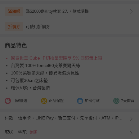
滿額贈
滿$2000送Kitty枕套 2入，款式隨機
折價券
可使用折價券
商品特色
國泰世華 Cube 卡切換童樂匯享 5% 回饋無上限
台灣製 100%Tencel60支萊賽爾天絲
100％萊賽爾天絲，優異吸濕透氣性
可包覆30cm之床墊
環保印染，台灣製造
口碑嚴選
正品保證
加密付款
7天鑑賞
付款
信用卡・LINE Pay・街口支付・先享後付・ATM・iPASS MONEY
配送
宅配
免運