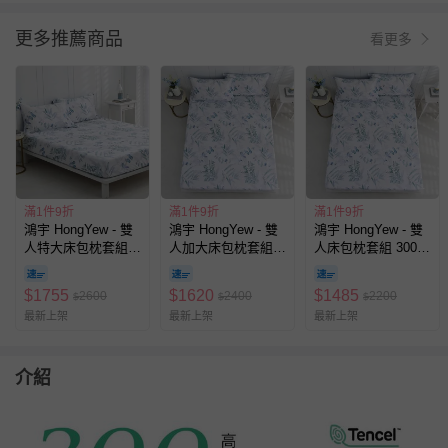
更多推薦商品
看更多
滿1件9折
滿1件9折
滿1件9折
鴻宇 HongYew - 雙
鴻宇 HongYew - 雙
鴻宇 HongYew - 雙
人特大床包枕套組
人加大床包枕套組
人床包枕套組 300織
300織100%天絲 萊
300織100%天絲 萊
100%天絲 萊賽爾-
賽爾-伊凡亞
賽爾-伊凡亞
伊凡亞
$
1755
$
1620
$
1485
2600
2400
2200
$
$
$
最新上架
最新上架
最新上架
介紹