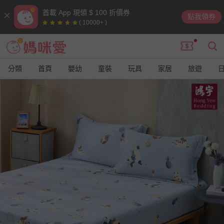
首載 App 現領 $ 100 折價券
點我領券
( 10000+ )
分類
首頁
嬰幼
童裝
玩具
家居
旅遊