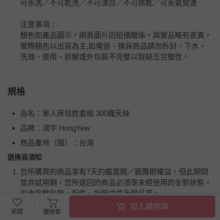
可水洗／不可乾洗／不可漂白／不可烘乾／可蒸氣熨燙
注意事項：
顏色如產品圖示，網頁圖片因拍攝關係，與實品略有差異，
實際顏色以出貨為主,如需退、換貨商品請勿拆封、下水、
洗滌、使用、拆解或外包裝不完整以致缺乏完整性。
規格
品名：單人床包枕套組 300織天絲
品牌：鴻宇 HongYew
商品產地（國）：台灣
退換貨須知
您所購買的商品享有7天的鑑賞期／猶豫期權益，但此期間
並非試用期，您所退回的商品必須是未經使用的全新狀態，
包含完整包裝、配件、說明文件及贈品等。
加入購物車
追蹤
購物車
如需退換貨，請於收到商品7天（含例假日內提出），如為