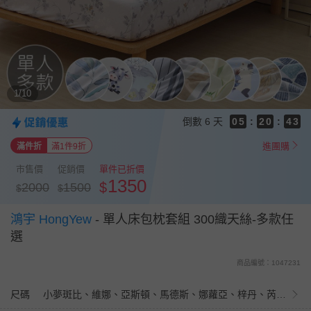
8
8
7
9
7
6
8
6
9
5
7
5
8
4
9
6
4
7
3
8
5
3
6
1/10
2
7
4
2
5
1
6
3
1
4
9
倒數
6 天
0
5
:
2
0
:
3
8
4
1
2
7
進團購
滿件折
滿1件9折
3
0
1
6
2
0
市售價
促銷價
單件已折價
5
1
1350
$
2000
1500
4
$
$
0
3
2
鴻宇 HongYew
-
單人床包枕套組 300織天絲-多款任
1
選
0
商品編號：1047231
尺碼
小夢斑比、維娜、亞斯頓、馬德斯、娜蘿亞、梓丹、芮雅、朱蒂思、喵喵里歐、拉瓦爾、堤姆斯、比安卡、樂西亞、芙蘿拉、沐沐、伊凡亞