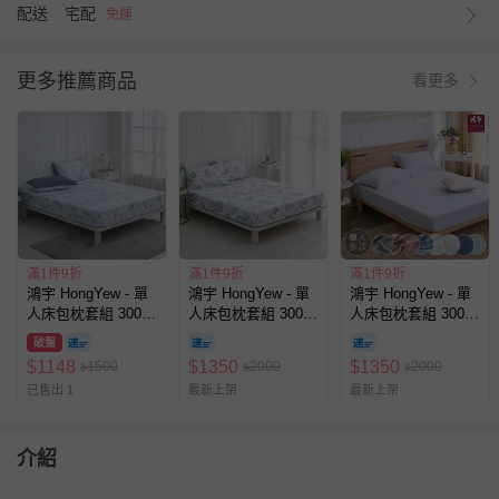
配送
宅配
免運
更多推薦商品
看更多
滿1件9折
滿1件9折
滿1件9折
鴻宇 HongYew - 單
鴻宇 HongYew - 單
鴻宇 HongYew - 單
人床包枕套組 300織
人床包枕套組 300織
人床包枕套組 300織
美國棉 精梳棉-卡德
100%天絲 萊賽爾-
天絲 素色 撞色-多款
破盤
爾
伊凡亞
任選
$
1148
$
1350
$
1350
1500
2000
2000
$
$
$
已售出 1
最新上架
最新上架
介紹