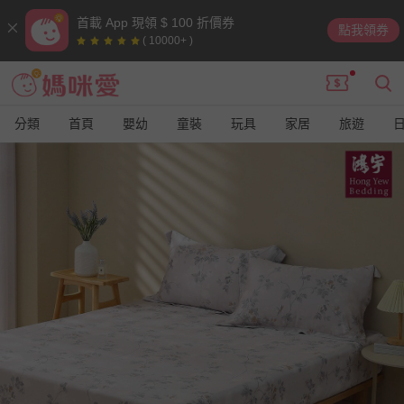
首載 App 現領 $ 100 折價券
點我領券
( 10000+ )
分類
首頁
嬰幼
童裝
玩具
家居
旅遊
9
9