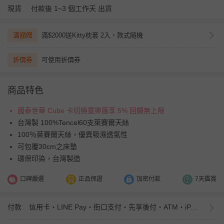
現貨
付款後 1~3 個工作天 出貨
滿額贈
滿$2000送Kitty枕套 2入，款式隨機
折價券
可使用折價券
商品特色
國泰世華 Cube 卡切換童樂匯享 5% 回饋無上限
台灣製 100%Tencel60支萊賽爾天絲
100％萊賽爾天絲，優異吸濕透氣性
可包覆30cm之床墊
環保印染，台灣製造
口碑嚴選
正品保證
加密付款
7天鑑賞
付款
信用卡・LINE Pay・街口支付・先享後付・ATM・iPASS MONEY