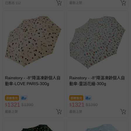
已售出 112
最新上架
名陪伴成人)
Rainstory - -8°降溫凍齡個人自
Rainstory - -8°降溫凍齡個人自
動傘-LOVE PARIS-300g
動傘-童話花繪-300g
即將售完
即將售完
1321
1321
$
$
1390
$
$
1390
最新上架
最新上架