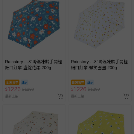
留商品未達活動門檻，將以原價計算，活動贈品亦需一併退
回。
部分商品依據消費者保護法的規定，不適用七天鑑賞期/猶
豫期範圍：
易於腐敗、保存期限較短或解約時即將逾期（例如生鮮
商品、食品等）。
客製化商品（例如客製生日書、姓名貼等）。
報紙、期刊或雜誌（惟書籍如經拆封、使用，則酌收整
Rainstory - -8°降溫凍齡手開輕
Rainstory - -8°降溫凍齡手開輕
細口紅傘-盛綻花漾-200g
新費用）。
細口紅傘-微笑圈圈-200g
經消費者拆封之影音商品或電腦軟體（例如 DVD、CD
等）。
即將售完
即將售完
1226
1226
$
$
1290
$
$
1290
非以有形媒介提供之數位內容或一經提供即為完成之線
最新上架
最新上架
上服務，經消費者事先同意始提供（例如線上課程、遊
戲或活動點數等）。
已拆封之以下類型商品：
-個人衛生用品（例如尿布、貼身衣物、泳裝、襪子、地
墊、寢具類等）。