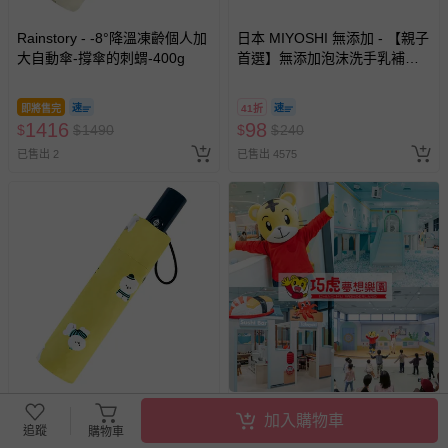
Rainstory - -8°降溫凍齡個人加
日本 MIYOSHI 無添加 - 【親子
大自動傘-撐傘的刺蝟-400g
首選】無添加泡沫洗手乳補充
包-300ml
即將售完
41折
1416
98
$
$
1490
$
$
240
已售出 2
已售出 4575
Rainstory - -8°降溫凍齡個人加
巧虎夢想樂園 - (巧虎夢想樂園)
加入購物車
大自動傘-棉花糖比熊-400g
【買一送一】平日暢玩兩大一
追蹤
購物車