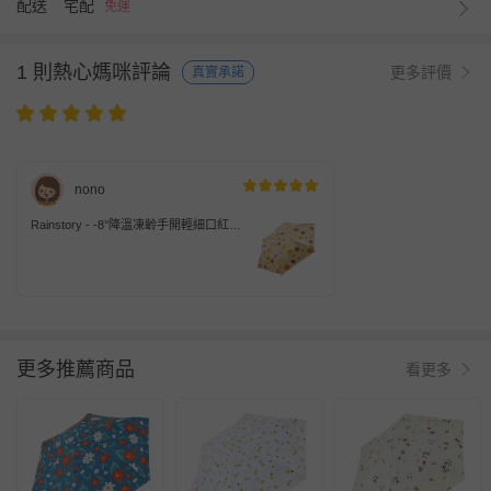
配送
宅配
免運
1 則熱心媽咪評論
更多評價
真實承諾
nono
Rainstory - -8°降溫凍齡手開輕細口紅
傘-花漾盛宴-200g
更多推薦商品
看更多