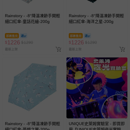
情形，您可申請更換新品或退貨，請見：
退貨的辦理流程
。
若您對於會員帳號、商品訂購與資訊、購物流程、付款方
式、折價券與購物金的使用、退貨及商品運送方式等有疑
Rainstory - -8°降溫凍齡手開輕
Rainstory - -8°降溫凍齡手開輕
細口紅傘-童話花繪-200g
細口紅傘-海洋之星-200g
問，你可詳見：
媽咪愛客服中心
。
預購商品：預購為海外同步代購，遇缺貨即會通知媽咪並協
即將售完
即將售完
助取消退款事宜。
1226
1226
$
$
1290
$
$
1290
商品如因「價格、組合」等錯誤原因，導致無法安排出貨，
最新上架
最新上架
會主動以簡訊及mail通知訂單取消事宜，並將提供適當補
償。
Rainstory - -8°降溫凍齡手開輕
UNIQUE史萊姆實驗室 - 即買即
細口紅傘-夢想之翼-200g
用【UNIQUE史萊姆夜光實驗室