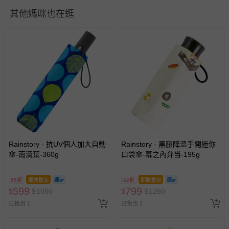
防金屬氧化。 2．本產品為機能性商品，請盡量避免在大雨
其他媽咪也在逛
或颱風天使用。
使用方式：使用前，先輕輕地晃動雨傘，使其傘布較為鬆
開，再行展開雨傘。
商品運送限制：出貨地限台灣本島
退換貨須知
您所購買的商品享有7天的鑑賞期／猶豫期權益，但此期間
並非試用期，您所退回的商品必須是未經使用的全新狀態，
包含完整包裝、配件、說明文件及贈品等。
如需退換貨，請於收到商品7天（含例假日內提出），如為
Rainstory - 抗UV個人加大自動
Rainstory - 黑膠降溫手開迷你
瑕疵退換貨所產生的運費，將由媽咪愛負責處理，若非瑕疵
傘-雨滴葉-360g
口袋傘-幕之內弁当-195g
退貨，您可至『查詢訂單』>『已出貨』中查詢該筆訂單，
並點選『我要退貨』即可進行申請。若有相關退貨問題，請
55折
即將售完
62折
即將售完
至媽咪愛
LINE@客服ID: @mamilove
我們將依序為您處理
599
799
$
$
1080
$
$
1280
與服務，謝謝。
已售出 1
已售出 2
針對滿件折/滿額贈…等活動，如因部份退貨，而該訂單保