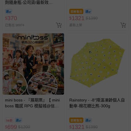
劑隨身瓶-公司貨/最新效
期-100ml
即將售完
370
1321
$
$
$
1390
已售出 98974
最新上架
mini boss - 『展期票』【 mini
Rainstory - -8°降溫凍齡個人自
boss 職感 RPG 模擬城@信義
動傘-棉花糖比熊-300g
A11 】2026/7/10-8/30 (電子票
券，於展期現場憑訂單編號兌
58折
即將售完
換，依現場梯次安排入場，逾
699
1321
$
$
1200
$
$
1390
期作廢) (兒童票(2歲以上)贈一