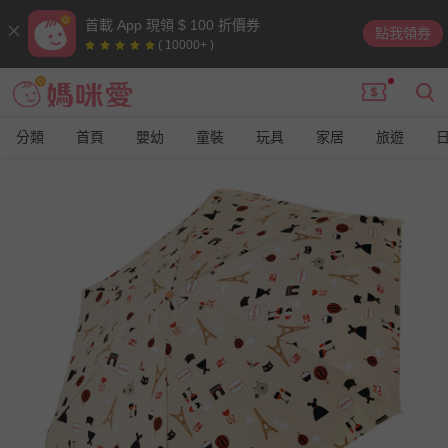
首載 App 現領 $ 100 折價券
點我領券
( 10000+ )
分類
首頁
嬰幼
童裝
玩具
家居
旅遊