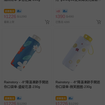
@ 台北科教館 】2026/6/11-
8/30 (電子票券，於展期現場憑
即將售完
8折
訂單編號兌換，逾期作廢) (大
1226
390
$
$
1290
$
$
490
人小孩均一價(3歲以上需購票))
最新上架
已售出 4265
Rainstory - -8°降溫凍齡手開迷
Rainstory - -8°降溫凍齡手開迷
你口袋傘-盛綻花漾-230g
你口袋傘-微笑圈圈-230g
即將售完
即將售完
1226
1226
$
$
1290
$
$
1290