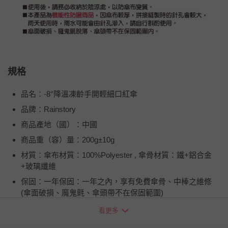
規格
品名：-8°降溫凍齡手開輕細口紅傘
品牌：Rainstory
商品產地（國）：中國
商品重（容）量：200g±10g
材質：傘布材質：100%Polyester , 傘骨材質：鐵+鋁合金
+玻璃纖維
保固：一年保固：一年之內，享有免費傘骨、中棒之維修
(傘面破損、魔鬼氈、傘頭帶不在保固範圍)
詳細尺寸：240mm * 50mm * 50mm
看更多
注意事項：1．雨天使用後，請務必放置於陰暗處晾乾，以