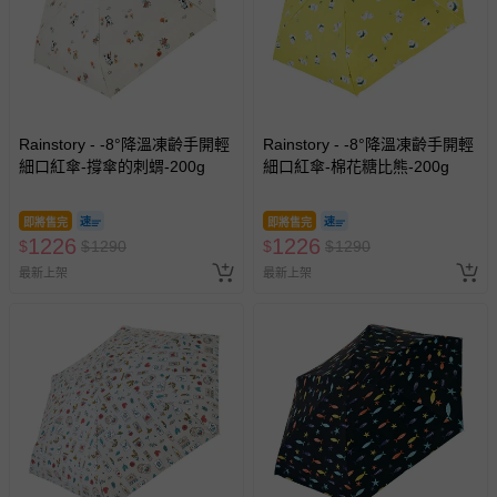
-新生兒親膚衣物（嬰幼兒包巾與背巾、包屁衣、學習
褲、紗布衣等）。
-接觸性孕哺產品（奶嘴、奶瓶、擠乳器、哺乳衣、托腹
帶束縛衣、餐搖椅等）。
-其他原廠盒裝商品封口處已貼上「不可拆封」，或具警
示字句等說明貼紙、封條者。
Rainstory - -8°降溫凍齡手開輕
Rainstory - -8°降溫凍齡手開輕
國際航空、客運、訂房等服務。
細口紅傘-撐傘的刺蝟-200g
細口紅傘-棉花糖比熊-200g
相關的退換貨辦理流程，可詳見：
退換貨 & 退款問題
即將售完
即將售完
1226
1226
$
$
1290
$
$
1290
最新上架
最新上架
其他常見問題：
運送服務：目前提供的運送僅限台灣本島。如您位於離島地
區，可能會無法配送，或須依據商品需加收離島運費。廠商
亦保留出貨與否的權利。離島、偏遠地區、樓層親送等加價
費用，可能會另需加收。
商品實際的配達日期，可於訂單個人資料內的查詢訂單內，
已出貨通知之訊息為主。
如您收到商品，請依正常流程檢查是否完好，若商品遇瑕疵