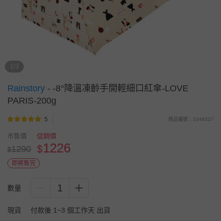
1/3
Rainstory
-
-8°降溫凍齡手開輕細口紅傘-LOVE
PARIS-200g
5
商品編號：1044327
市售價
促銷價
1226
$
1290
$
即將售完
1
數量
現貨
付款後 1~3 個工作天 出貨