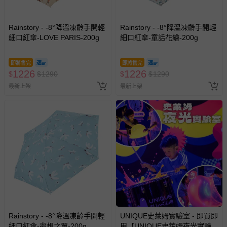
情形，您可申請更換新品或退貨，請見：
退貨的辦理流程
。
若您對於會員帳號、商品訂購與資訊、購物流程、付款方
式、折價券與購物金的使用、退貨及商品運送方式等有疑
Rainstory - -8°降溫凍齡手開輕
Rainstory - -8°降溫凍齡手開輕
細口紅傘-LOVE PARIS-200g
細口紅傘-童話花繪-200g
問，你可詳見：
媽咪愛客服中心
。
預購商品：預購為海外同步代購，遇缺貨即會通知媽咪並協
即將售完
即將售完
助取消退款事宜。
1226
1226
$
$
1290
$
$
1290
商品如因「價格、組合」等錯誤原因，導致無法安排出貨，
最新上架
最新上架
會主動以簡訊及mail通知訂單取消事宜，並將提供適當補
償。
Rainstory - -8°降溫凍齡手開輕
UNIQUE史萊姆實驗室 - 即買即
細口紅傘-夢想之翼-200g
用【UNIQUE史萊姆夜光實驗室