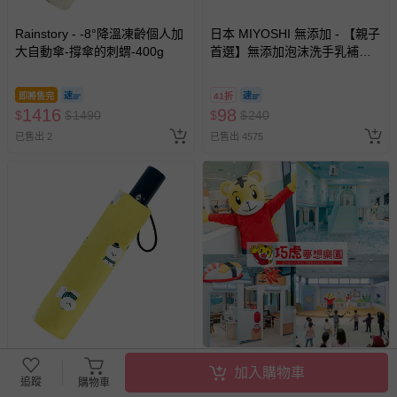
Rainstory - -8°降溫凍齡個人加
日本 MIYOSHI 無添加 - 【親子
大自動傘-撐傘的刺蝟-400g
首選】無添加泡沫洗手乳補充
包-300ml
即將售完
41折
1416
98
$
$
1490
$
$
240
已售出 2
已售出 4575
Rainstory - -8°降溫凍齡個人加
巧虎夢想樂園 - (巧虎夢想樂園)
加入購物車
大自動傘-棉花糖比熊-400g
【買一送一】平日暢玩兩大一
追蹤
購物車