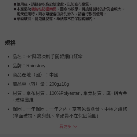
規格
品名：-8°降溫凍齡手開輕細口紅傘
品牌：Rainstory
商品產地（國）：中國
商品重（容）量：200g±10g
材質：傘布材質：100%Polyester , 傘骨材質：鐵+鋁合金
+玻璃纖維
保固：一年保固：一年之內，享有免費傘骨、中棒之維修
(傘面破損、魔鬼氈、傘頭帶不在保固範圍)
詳細尺寸：240mm * 50mm * 50mm
看更多
注意事項：1．雨天使用後，請務必放置於陰暗處晾乾，以