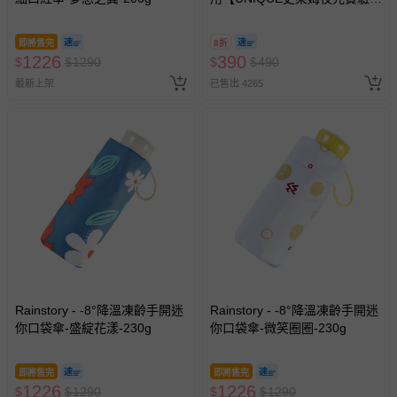
@ 台北科教館 】2026/6/11-
8/30 (電子票券，於展期現場憑
即將售完
8折
訂單編號兌換，逾期作廢) (大
1226
390
$
$
1290
$
$
490
人小孩均一價(3歲以上需購票))
最新上架
已售出 4265
Rainstory - -8°降溫凍齡手開迷
Rainstory - -8°降溫凍齡手開迷
你口袋傘-盛綻花漾-230g
你口袋傘-微笑圈圈-230g
即將售完
即將售完
1226
1226
$
$
1290
$
$
1290