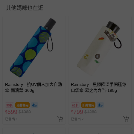
防金屬氧化。 2．本產品為機能性商品，請盡量避免在大雨
其他媽咪也在逛
或颱風天使用。
使用方式：使用前，先輕輕地晃動雨傘，使其傘布較為鬆
開，再行展開雨傘。
商品運送限制：出貨地限台灣本島
退換貨須知
您所購買的商品享有7天的鑑賞期／猶豫期權益，但此期間
並非試用期，您所退回的商品必須是未經使用的全新狀態，
包含完整包裝、配件、說明文件及贈品等。
如需退換貨，請於收到商品7天（含例假日內提出），如為
Rainstory - 抗UV個人加大自動
Rainstory - 黑膠降溫手開迷你
瑕疵退換貨所產生的運費，將由媽咪愛負責處理，若非瑕疵
傘-雨滴葉-360g
口袋傘-幕之內弁当-195g
退貨，您可至『查詢訂單』>『已出貨』中查詢該筆訂單，
並點選『我要退貨』即可進行申請。若有相關退貨問題，請
55折
即將售完
62折
即將售完
至媽咪愛
LINE@客服ID: @mamilove
我們將依序為您處理
599
799
$
$
1080
$
$
1280
與服務，謝謝。
已售出 1
已售出 2
針對滿件折/滿額贈…等活動，如因部份退貨，而該訂單保