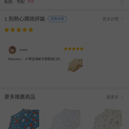
配送
宅配
免運
1 則熱心媽咪評論
更多評價
真實承諾
nono
Rainstory - -8°降溫凍齡手開輕細口紅
傘-花漾盛宴-200g
更多推薦商品
看更多