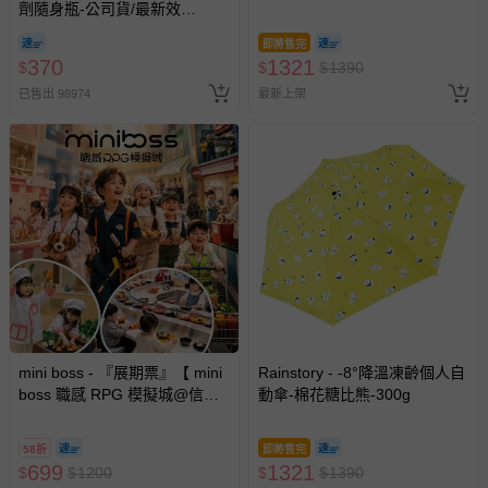
劑隨身瓶-公司貨/最新效
期-100ml
即將售完
370
1321
$
$
$
1390
已售出 98974
最新上架
mini boss - 『展期票』【 mini
Rainstory - -8°降溫凍齡個人自
boss 職感 RPG 模擬城@信義
動傘-棉花糖比熊-300g
A11 】2026/7/10-8/30 (電子票
券，於展期現場憑訂單編號兌
58折
即將售完
換，依現場梯次安排入場，逾
699
1321
$
$
1200
$
$
1390
期作廢) (兒童票(2歲以上)贈一