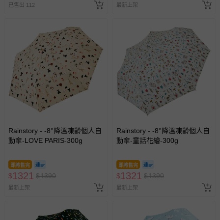
已售出 112
最新上架
名陪伴成人)
Rainstory - -8°降溫凍齡個人自
Rainstory - -8°降溫凍齡個人自
動傘-LOVE PARIS-300g
動傘-童話花繪-300g
即將售完
即將售完
1321
1321
$
$
1390
$
$
1390
最新上架
最新上架