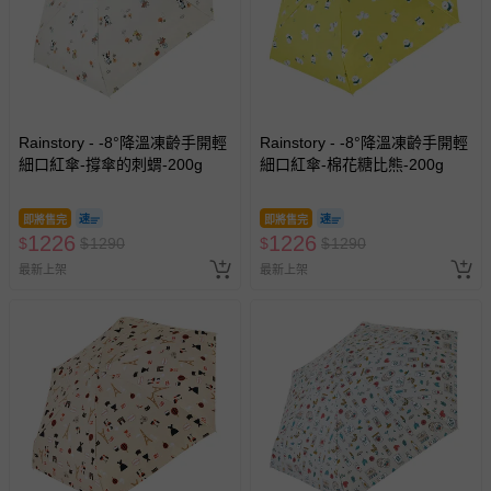
-新生兒親膚衣物（嬰幼兒包巾與背巾、包屁衣、學習
褲、紗布衣等）。
-接觸性孕哺產品（奶嘴、奶瓶、擠乳器、哺乳衣、托腹
帶束縛衣、餐搖椅等）。
-其他原廠盒裝商品封口處已貼上「不可拆封」，或具警
示字句等說明貼紙、封條者。
Rainstory - -8°降溫凍齡手開輕
Rainstory - -8°降溫凍齡手開輕
國際航空、客運、訂房等服務。
細口紅傘-撐傘的刺蝟-200g
細口紅傘-棉花糖比熊-200g
相關的退換貨辦理流程，可詳見：
退換貨 & 退款問題
即將售完
即將售完
1226
1226
$
$
1290
$
$
1290
最新上架
最新上架
其他常見問題：
運送服務：目前提供的運送僅限台灣本島。如您位於離島地
區，可能會無法配送，或須依據商品需加收離島運費。廠商
亦保留出貨與否的權利。離島、偏遠地區、樓層親送等加價
費用，可能會另需加收。
商品實際的配達日期，可於訂單個人資料內的查詢訂單內，
已出貨通知之訊息為主。
如您收到商品，請依正常流程檢查是否完好，若商品遇瑕疵