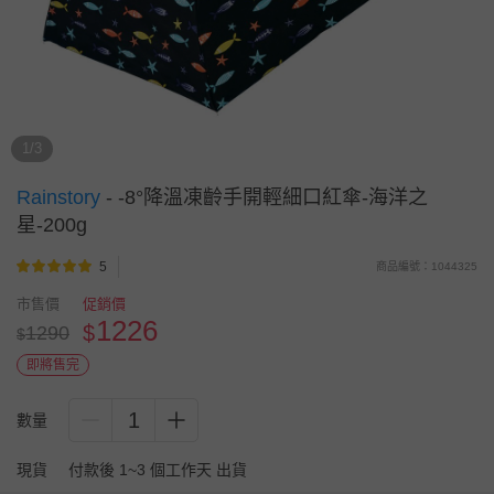
1/3
Rainstory
-
-8°降溫凍齡手開輕細口紅傘-海洋之
星-200g
5
商品編號：1044325
市售價
促銷價
1226
$
1290
$
即將售完
1
數量
現貨
付款後 1~3 個工作天 出貨