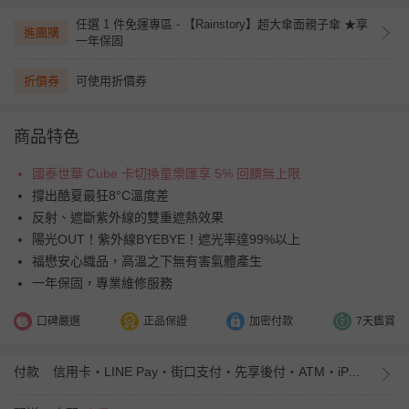
任選 1 件免運專區 - 【Rainstory】超大傘面親子傘 ★享
進團購
一年保固
折價券
可使用折價券
商品特色
國泰世華 Cube 卡切換童樂匯享 5% 回饋無上限
撐出酷夏最狂8°C溫度差
反射、遮斷紫外線的雙重遮熱效果
陽光OUT！紫外線BYEBYE！遮光率達99%以上
福懋安心織品，高溫之下無有害氣體產生
一年保固，專業維修服務
口碑嚴選
正品保證
加密付款
7天鑑賞
付款
信用卡・LINE Pay・街口支付・先享後付・ATM・iPASS MONEY