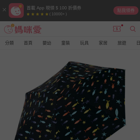
首載 App 現領 $ 100 折價券
點我領券
( 10000+ )
分類
首頁
嬰幼
童裝
玩具
家居
旅遊