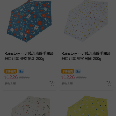
留商品未達活動門檻，將以原價計算，活動贈品亦需一併退
回。
部分商品依據消費者保護法的規定，不適用七天鑑賞期/猶
豫期範圍：
易於腐敗、保存期限較短或解約時即將逾期（例如生鮮
商品、食品等）。
客製化商品（例如客製生日書、姓名貼等）。
報紙、期刊或雜誌（惟書籍如經拆封、使用，則酌收整
Rainstory - -8°降溫凍齡手開輕
Rainstory - -8°降溫凍齡手開輕
細口紅傘-盛綻花漾-200g
新費用）。
細口紅傘-微笑圈圈-200g
經消費者拆封之影音商品或電腦軟體（例如 DVD、CD
等）。
即將售完
即將售完
1226
1226
$
$
1290
$
$
1290
非以有形媒介提供之數位內容或一經提供即為完成之線
最新上架
最新上架
上服務，經消費者事先同意始提供（例如線上課程、遊
戲或活動點數等）。
已拆封之以下類型商品：
-個人衛生用品（例如尿布、貼身衣物、泳裝、襪子、地
墊、寢具類等）。