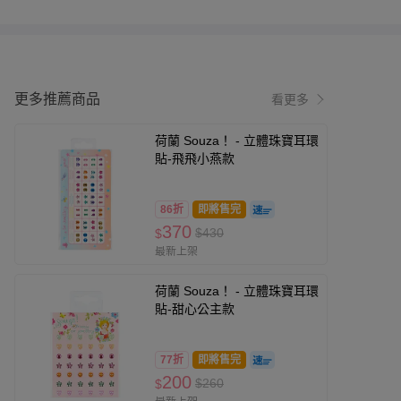
更多推薦商品
看更多
荷蘭 Souza！ - 立體珠寶耳環
貼-飛飛小燕款
86折
即將售完
370
$430
$
最新上架
荷蘭 Souza！ - 立體珠寶耳環
貼-甜心公主款
77折
即將售完
200
$260
$