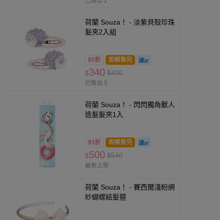
已售出 2
荷蘭 Souza！ - 淡紫貝殼珍珠
髮夾2入組
85折
即將售完
340
$400
$
已售出 5
荷蘭 Souza！ - 閃閃獨角獸人
造髮髮夾1入
93折
即將售完
500
$540
$
最新上架
荷蘭 Souza！ - 賽西爾淺粉網
紗蝴蝶結髮箍