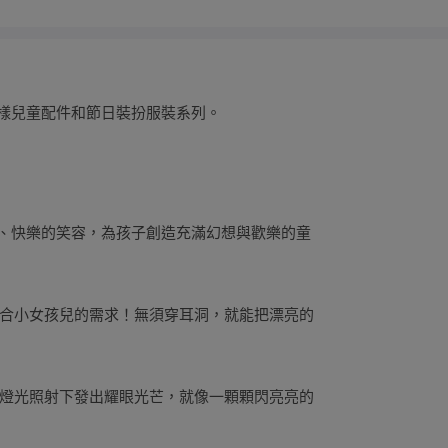
各樣兒童配件和節日裝扮服裝系列。
信、快樂的笑容，為孩子創造充滿幻想與歡樂的童
合小女孩兒的需求！無須穿耳洞，就能把漂亮的
燈光照射下發出耀眼光芒，就像一顆顆閃亮亮的