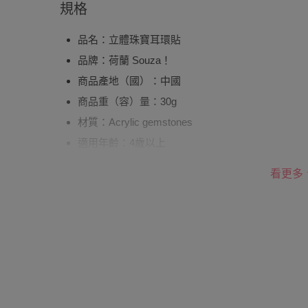
規格
品名：立體珠寶耳環貼
品牌：荷蘭 Souza！
商品產地（國）：中國
商品重（容）量：30g
材質：Acrylic gemstones
適用年齡：4歲以上
退換貨須知
看更多
您所購買的商品享有7天的鑑賞期／猶豫期權益，
使用的全新狀態，包含完整包裝、配件、說明文件
如需退換貨，請於收到商品7天（含例假日內提出
責處理，若非瑕疵退貨，您可至『查詢訂單』>『
可進行申請。若有相關退貨問題，請至媽咪愛
LIN
務，謝謝。