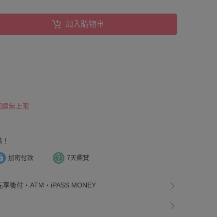
加入購物車
 回饋無上限
滿！
加密付款
7天鑑賞
享後付・ATM・iPASS MONEY