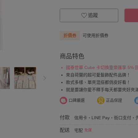
追蹤
折價券
可使用折價券
商品特色
國泰世華 Cube 卡切換童樂匯享 5%
來自荷蘭的超可愛髮飾配件品牌！
款式多樣、單夾混搭都俏皮好看！
就是要讓你愛不釋手每天都要夾好夾
口碑嚴選
正品保證
付款
信用卡・LINE Pay・街口支付・先
配送
宅配
免運