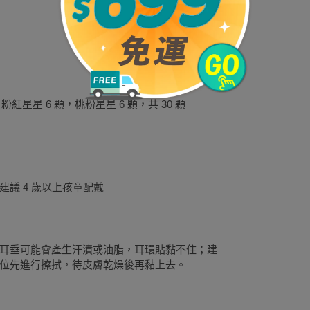
粉紅星星 6 顆，桃粉星星 6 顆，共 30 顆
議 4 歲以上孩童配戴
耳垂可能會產生汗漬或油脂，耳環貼黏不住；建
位先進行擦拭，待皮膚乾燥後再黏上去。