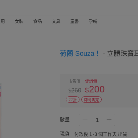
日用
女裝
食品
文具
童書
孕哺
荷蘭 Souza！
-
立體珠寶耳
市售價
促銷價
200
$
260
$
77折
即將售完
1
數量
現貨
付款後 1~3 個工作天 出貨