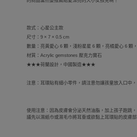
的商品當然要推薦給愛漂亮的大小女孩兒啊！
款式：心星公主款
尺寸：9 × 7 × 0.5 cm
數量：亮黃愛心 6 顆，淺粉星星 6 顆，亮橘愛心 6 顆，
材質：Acrylic gemstones 壓克力寶石
★★★荷蘭設計，中國製造★★★
注意：耳環貼有細小零件，請注意勿讓孩童放入口中，建
使用注意：因為皮膚會分泌天然油脂，加上孩子跑跳，
議先以濕紙巾或濕毛巾將耳垂或欲黏上耳環貼的皮膚部