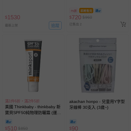
曬後修護凝膠150ml
乳液*2+泡泡沐浴露
*1)-50G*2+300ML
75折
即將售完
1530
720
$
$
$
960
已售出 2
追蹤
最新上架
滿1件6折，滿2件5折
akachan honpo - 兒童用Y字型
美國 Thinkbaby - thinkbaby 新
牙線棒 30支入 (3歲~)
寶貝SPF50純物理防曬霜 (運動
款/thinksport)-黑色(6M以上可
用) (效期至2026-11-30)-89ML
510
90
$
$
850
$