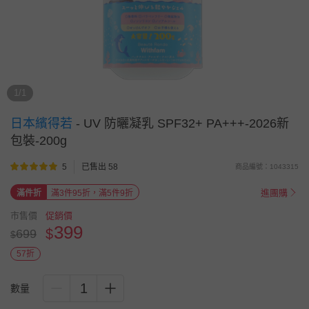
1/1
日本繽得若
-
UV 防曬凝乳 SPF32+ PA+++-2026新
包裝-200g
5
已售出 58
商品編號：1043315
進團購
滿件折
滿3件95折，滿5件9折
市售價
促銷價
399
$
699
$
57折
1
數量