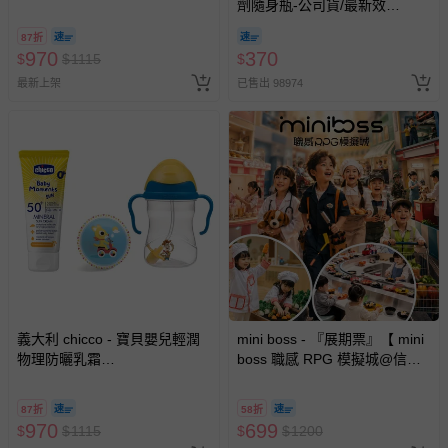
劑隨身瓶-公司貨/最新效
(SPF50+)75ml+B.BOX升級版
期-100ml
防漏PP水杯240ml+DJECO發
87折
展遊戲彈力球12cm隨機-維尼
970
370
$
$
1115
$
最新上架
已售出 98974
義大利 chicco - 寶貝嬰兒輕潤
mini boss - 『展期票』【 mini
物理防曬乳霜
boss 職感 RPG 模擬城@信義
(SPF50+)75ml+B.BOX升級版
A11 】2026/7/10-8/30 (電子票
防漏PP水杯240ml+DJECO發
券，於展期現場憑訂單編號兌
87折
58折
展遊戲彈力球12cm隨機-胡迪
換，依現場梯次安排入場，逾
970
699
$
$
1115
$
$
1200
期作廢) (兒童票(2歲以上)贈一