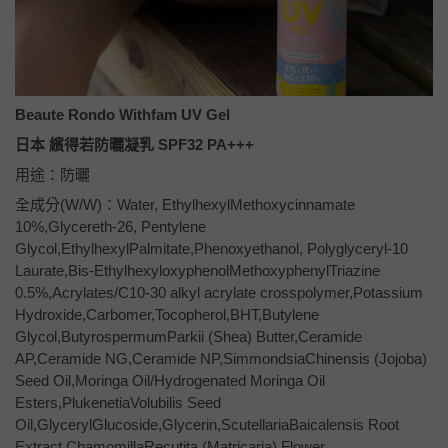
Beaute Rondo Withfam UV Gel
日本 繽得若防曬凝乳 SPF32 PA+++
用途：防曬
全成分(W/W)：Water, EthylhexylMethoxycinnamate
10%,Glycereth-26, Pentylene
Glycol,EthylhexylPalmitate,Phenoxyethanol, Polyglyceryl-10
Laurate,Bis-EthylhexyloxyphenolMethoxyphenylTriazine
0.5%,Acrylates/C10-30 alkyl acrylate crosspolymer,Potassium
Hydroxide,Carbomer,Tocopherol,BHT,Butylene
Glycol,ButyrospermumParkii (Shea) Butter,Ceramide
AP,Ceramide NG,Ceramide NP,SimmondsiaChinensis (Jojoba)
Seed Oil,Moringa Oil/Hydrogenated Moringa Oil
Esters,PlukenetiaVolubilis Seed
Oil,GlycerylGlucoside,Glycerin,ScutellariaBaicalensis Root
Extract,ChamomillaRecutita (Matricaria) Flower