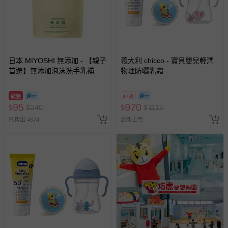
日本 MIYOSHI 無添加 - 【親子
義大利 chicco - 寶貝嬰兒輕潤
首選】無添加泡沫洗手乳補充
物理防曬乳霜
包-300ml
(SPF50+)75ml+B.BOX升級版
防漏PP水杯240ml+DJECO發
破盤
87折
展遊戲彈力球12cm隨機-草莓米
95
970
$
$
240
$
$
1115
妮
已售出 4574
最新上架