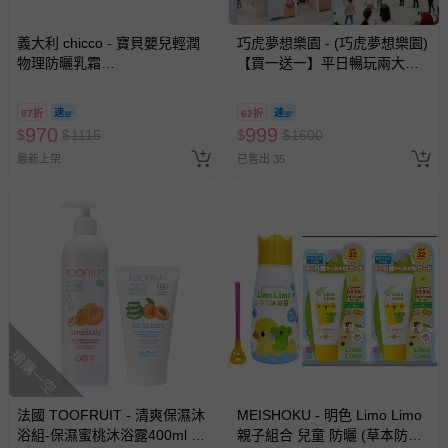
義大利 chicco - 寶貝嬰兒輕潤
巧虎夢想樂園 - (巧虎夢想樂園)
物理防曬乳霜
【買一送一】平日暢玩兩大一
(SPF50+)75ml+B.BOX升級版
小套票 (正券為電子票券現場兌
防漏PP水杯240ml+DJECO發
換，贈送券現場領取)-效期至
87折
62折
展遊戲彈力球12cm隨機-史迪奇
2026/10/16 正券逾期視同現金
970
999
$
$
1115
$
$
1600
券使用
最新上架
已售出 35
搶購一空
法國 TOOFRUIT - 清爽保濕沐
MEISHOKU - 明色 Limo Limo
浴組-保濕蜜桃沐浴露400ml +
親子組合 兒童 防曬 (草本防曬