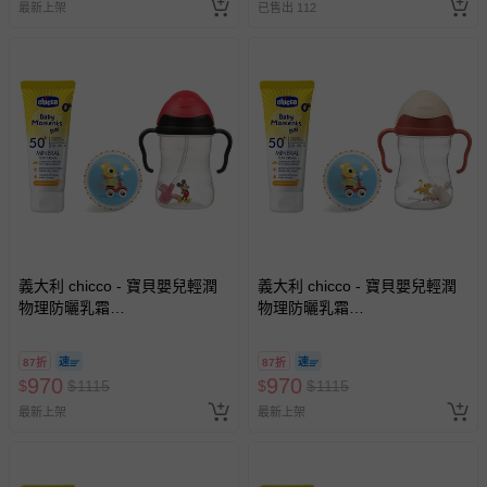
最新上架
已售出 112
名陪伴成人)
義大利 chicco - 寶貝嬰兒輕潤
義大利 chicco - 寶貝嬰兒輕潤
物理防曬乳霜
物理防曬乳霜
(SPF50+)75ml+B.BOX升級版
(SPF50+)75ml+B.BOX升級版
防漏PP水杯240ml+DJECO發
防漏PP水杯240ml+DJECO發
87折
87折
展遊戲彈力球12cm隨機-米奇
展遊戲彈力球12cm隨機-獅子王
970
970
$
$
1115
$
$
1115
最新上架
最新上架