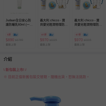
Judaan全日安心防
義大利 chicco - 寶
義大利 chicco - 寶
護防曬乳60ml (一
貝嬰兒輕潤物理防曬
貝嬰兒輕潤物理防曬
入)
乳霜
乳霜
(SPF50+)75ml+B.BOX
(SPF50+)75ml+B.BOX
5折
87折
87折
升級版防漏PP水杯
升級版防漏PP水杯
$
890
$
970
$
970
1780
1115
1115
$
$
$
240ml+DJECO發展
240ml+DJECO發展
最新上架
最新上架
最新上架
遊戲彈力球12cm隨
遊戲彈力球12cm隨
機-維尼
機-胡迪
介紹
\ 新包裝上市! /
※ 目前正值新舊包裝交替期，隨機出貨，恕無法挑款。