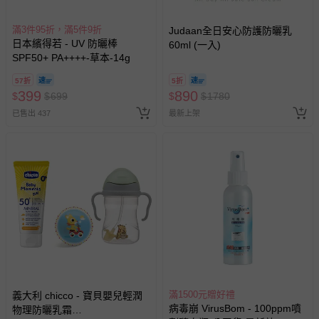
如您收到商品，請依正常流程檢查是否完好，若商品遇瑕疵
滿3件95折，滿5件9折
情形，您可申請更換新品或退貨，請見：
退貨的辦理流程
。
Judaan全日安心防護防曬乳
日本繽得若 - UV 防曬棒
60ml (一入)
若您對於會員帳號、商品訂購與資訊、購物流程、付款方
SPF50+ PA++++-草本-14g
式、折價券與購物金的使用、退貨及商品運送方式等有疑
57折
5折
問，你可詳見：
媽咪愛客服中心
。
399
890
$
$
699
$
$
1780
預購商品：預購為海外同步代購，遇缺貨即會通知媽咪並協
已售出 437
最新上架
助取消退款事宜。
商品如因「價格、組合」等錯誤原因，導致無法安排出貨，
會主動以簡訊及mail通知訂單取消事宜，並將提供適當補
償。
滿1500元贈好禮
義大利 chicco - 寶貝嬰兒輕潤
病毒崩 VirusBom - 100ppm噴
物理防曬乳霜