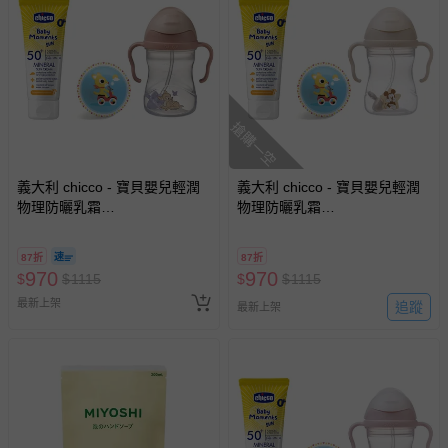
搶購一空
義大利 chicco - 寶貝嬰兒輕潤
義大利 chicco - 寶貝嬰兒輕潤
物理防曬乳霜
物理防曬乳霜
(SPF50+)75ml+B.BOX升級版
(SPF50+)75ml+B.BOX升級版
防漏PP水杯240ml+DJECO發
防漏PP水杯240ml+DJECO發
87折
87折
展遊戲彈力球12cm隨機-小鹿斑
展遊戲彈力球12cm隨機-奶茶米
970
970
$
$
1115
$
$
1115
比
奇
最新上架
追蹤
最新上架