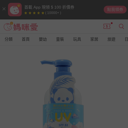
首載 App 現領 $ 100 折價券
點我領券
( 10000+ )
分類
首頁
嬰幼
童裝
玩具
家居
旅遊