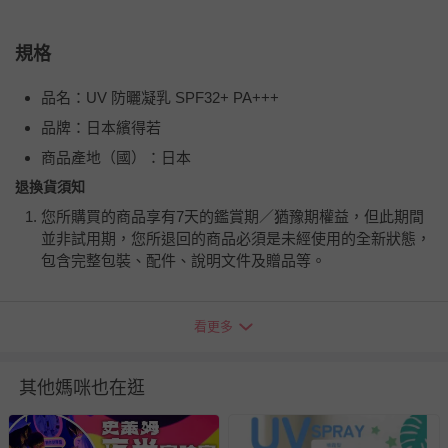
規格
品名：UV 防曬凝乳 SPF32+ PA+++
品牌：日本繽得若
商品產地（國）：日本
退換貨須知
您所購買的商品享有7天的鑑賞期／猶豫期權益，但此期間
並非試用期，您所退回的商品必須是未經使用的全新狀態，
包含完整包裝、配件、說明文件及贈品等。
如需退換貨，請於收到商品7天（含例假日內提出），如為
看更多
瑕疵退換貨所產生的運費，將由媽咪愛負責處理，若非瑕疵
退貨，您可至『查詢訂單』>『已出貨』中查詢該筆訂單，
並點選『我要退貨』即可進行申請。若有相關退貨問題，請
其他媽咪也在逛
至媽咪愛
LINE@客服ID: @mamilove
我們將依序為您處理
與服務，謝謝。