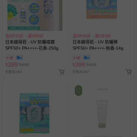
墊、寢具類等）。
-新生兒親膚衣物（嬰幼兒包巾與背巾、包屁衣、學習
褲、紗布衣等）。
-接觸性孕哺產品（奶嘴、奶瓶、擠乳器、哺乳衣、托腹
帶束縛衣、餐搖椅等）。
滿3件95折，滿5件9折
滿3件95折，滿5件9折
-其他原廠盒裝商品封口處已貼上「不可拆封」，或具警
日本繽得若 - UV 防曬噴霧
日本繽得若 - UV 防曬棒
示字句等說明貼紙、封條者。
SPF50+ PA++++-花香-250g
SPF50+ PA++++-無香-14g
國際航空、客運、訂房等服務。
57折
57折
399
399
$
$
699
$
$
699
相關的退換貨辦理流程，可詳見：
退換貨 & 退款問題
已售出 354
已售出 697
其他常見問題：
運送服務：目前提供的運送僅限台灣本島。如您位於離島地
區，可能會無法配送，或須依據商品需加收離島運費。廠商
亦保留出貨與否的權利。離島、偏遠地區、樓層親送等加價
費用，可能會另需加收。
商品實際的配達日期，可於訂單個人資料內的查詢訂單內，
已出貨通知之訊息為主。