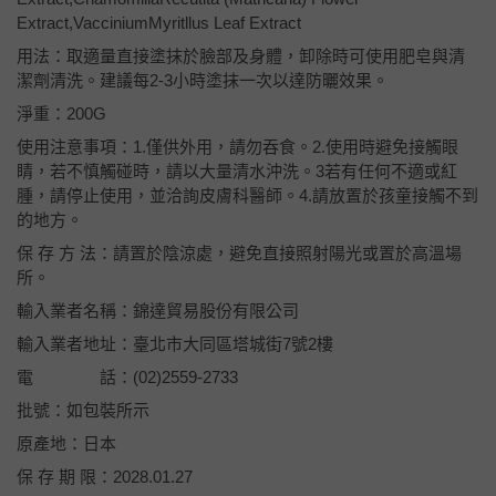
Extract,VacciniumMyritllus Leaf Extract
用法：取適量直接塗抹於臉部及身體，卸除時可使用肥皂與清
潔劑清洗。建議每2-3小時塗抹一次以達防曬效果。
淨重：200G
使用注意事項：1.僅供外用，請勿吞食。2.使用時避免接觸眼
睛，若不慎觸碰時，請以大量清水沖洗。3若有任何不適或紅
腫，請停止使用，並洽詢皮膚科醫師。4.請放置於孩童接觸不到
的地方。
保 存 方 法：請置於陰涼處，避免直接照射陽光或置於高溫場
所。
輸入業者名稱：錦達貿易股份有限公司
輸入業者地址：臺北市大同區塔城街7號2樓
電 話：(02)2559-2733
批號：如包裝所示
原產地：日本
保 存 期 限：2028.01.27