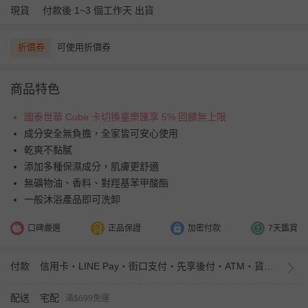
現貨
付款後 1~3 個工作天 出貨
折價券
可使用折價券
商品特色
國泰世華 Cube 卡切換童樂匯享 5% 回饋無上限
成分安全無負擔，全家皆可安心使用
乾爽不黏膩
添加多種保濕成分，肌膚更舒適
無礦物油、香料、對羥基苯甲酸酯
一般沐浴產品即可洗卸
口碑嚴選
正品保證
加密付款
7天鑑賞
付款
信用卡・LINE Pay・街口支付・先享後付・ATM・貨到付款・iPASS MONEY
配送
宅配
滿$699免運