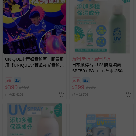
針對滿件折/滿額贈…等活動，如因部份退貨，而該訂單保
留商品未達活動門檻，將以原價計算，活動贈品亦需一併退
回。
部分商品依據消費者保護法的規定，不適用七天鑑賞期/猶
豫期範圍：
易於腐敗、保存期限較短或解約時即將逾期（例如生鮮
商品、食品等）。
滿3件95折，滿5件9折
UNIQUE史萊姆實驗室 - 即買即
日本繽得若 - UV 防曬噴霧
用【UNIQUE史萊姆夜光實驗室
客製化商品（例如客製生日書、姓名貼等）。
SPF50+ PA++++-草本-250g
@ 台北科教館 】2026/6/11-
報紙、期刊或雜誌（惟書籍如經拆封、使用，則酌收整
8/30 (電子票券，於展期現場憑
新費用）。
8折
57折
訂單編號兌換，逾期作廢) (大
390
399
$
$
490
$
$
699
人小孩均一價(3歲以上需購票))
經消費者拆封之影音商品或電腦軟體（例如 DVD、CD
已售出 4231
已售出 709
等）。
非以有形媒介提供之數位內容或一經提供即為完成之線
上服務，經消費者事先同意始提供（例如線上課程、遊
戲或活動點數等）。
已拆封之以下類型商品：
-個人衛生用品（例如尿布、貼身衣物、泳裝、襪子、地