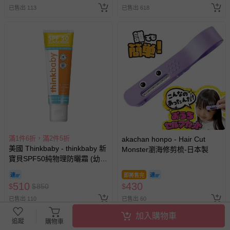
已售出 113
已售出 618
滿1件6折，滿2件5折
akachan honpo - Hair Cut
美國 Thinkbaby - thinkbaby 新
Monster瀏海修剪梳-日本製
寶貝SPF50純物理防曬霜 (幼兒
款/thinksport)-橘色 (效期至
即將售完
2026-11-30)-89ML
510
430
$
$
850
$
已售出 110
已售出 60
加入購物車
追蹤
購物車