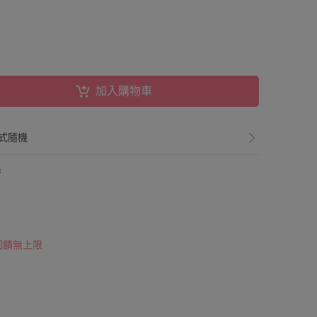
加入購物車
款式隨機
券
 回饋無上限