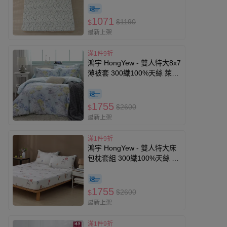
1071
$1190
$
最新上架
滿1件9折
鴻宇 HongYew - 雙人特大8x7
薄被套 300織100%天絲 萊賽
爾-維娜
1755
$2600
$
最新上架
滿1件9折
鴻宇 HongYew - 雙人特大床
包枕套組 300織100%天絲 萊
賽爾-小夢斑比
1755
$2600
$
最新上架
滿1件9折