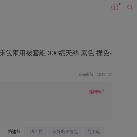
包兩用被套組 300織天絲 素色 撞色-
商品編號：1042602
進團購
帕迪藍
法西拉
最好的里爾克
克卜勒