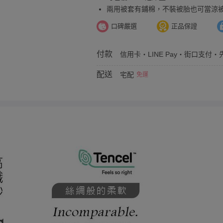
兩用被套有鋪棉，不裝被胎也可當涼
口碑嚴選
正品保證
付款
信用卡・LINE Pay・街口支付・先
配送
宅配
免運