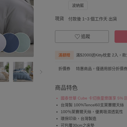
波納藍
現貨
付款後 1~3 個工作天 出貨
追蹤
滿額贈
滿$2000送Kitty枕套 2入，
折價券
特惠商品，僅適用部分折價
商品特色
國泰世華 Cube 卡切換童樂匯享 5%
台灣製 100%Tencel60支萊賽爾天絲
100％萊賽爾天絲，優異吸濕透氣性
環保印染，台灣製造
可包覆30cm之床墊