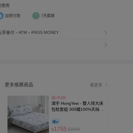
被使用
加密付款
7天鑑賞
享後付・ATM・iPASS MONEY
更多推薦商品
看更多
滿1件9折
鴻宇 HongYew - 雙人特大床
包枕套組 300織100%天絲 萊
賽爾-伊凡亞
1755
$2600
$