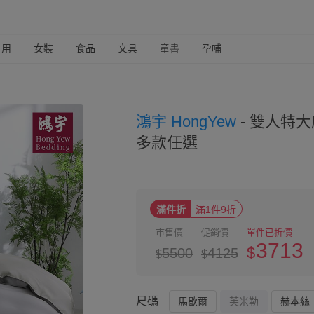
日用
女裝
食品
文具
童書
孕哺
鴻宇 HongYew
-
雙人特大床
多款任選
滿件折
滿1件9折
市售價
促銷價
單件已折價
3713
$
5500
4125
$
$
尺碼
馬歇爾
芙米勒
赫本絲