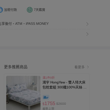
加密付款
7天鑑賞
享後付・ATM・iPASS MONEY
更多推薦商品
看更多
滿1件9折
鴻宇 HongYew - 雙人特大床
包枕套組 300織100%天絲 萊
賽爾-伊凡亞
1755
$2600
$
最新上架