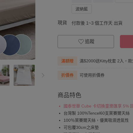
波納藍
現貨
付款後 1~3 個工作天 出貨
追蹤
滿額贈
滿$2000送Kitty枕套 2入，
折價券
可使用折價券
商品特色
國泰世華 Cube 卡切換童樂匯享 5%
台灣製 100%Tencel60支萊賽爾天絲
100％萊賽爾天絲，優異吸濕透氣性
可包覆30cm之床墊