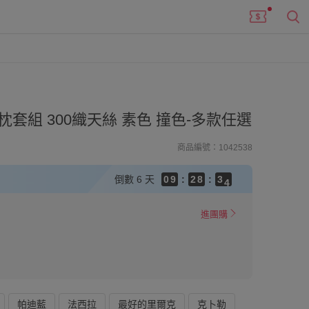
9
8
7
9
9
6
8
9
8
5
7
8
7
套組 300織天絲 素色 撞色-多款任選
4
6
7
6
3
5
6
5
商品編號：1042538
2
4
5
4
1
3
9
4
3
倒數
6 天
0
9
:
2
8
:
3
2
8
1
7
2
1
7
0
6
1
0
進團購
6
5
0
5
4
4
3
3
2
2
1
1
0
0
帕迪藍
法西拉
最好的里爾克
克卜勒