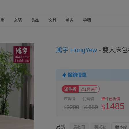
日用
女裝
食品
文具
童書
孕哺
鴻宇 HongYew
-
雙人床包枕
滿件折
滿1件9折
市售價
促銷價
單件已折價
1485
$
2200
1650
$
$
尺碼
馬歇爾
芙米勒
赫本絲