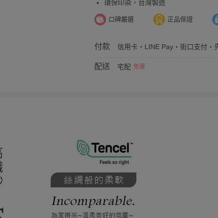
環保印染，台灣製造
口碑嚴選
正品保證
付款
信用卡・LINE Pay・街口支付・先
配送
宅配
免運