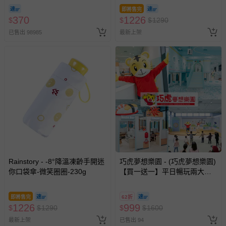
期-100ml
即將售完
370
1226
$
$
$
1290
已售出 98985
最新上架
Rainstory - -8°降溫凍齡手開迷
巧虎夢想樂園 - (巧虎夢想樂園)
你口袋傘-微笑圈圈-230g
【買一送一】平日暢玩兩大一
小套票 (正券為電子票券現場兌
換，贈送券現場領取)-效期至
即將售完
62折
2026/10/16 正券逾期視同現金
1226
999
$
$
1290
$
$
1600
券使用
最新上架
已售出 94