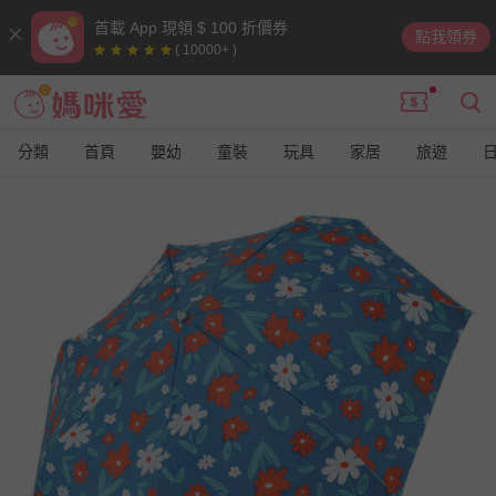
首載 App 現領 $ 100 折價券
點我領券
( 10000+ )
分類
首頁
嬰幼
童裝
玩具
家居
旅遊