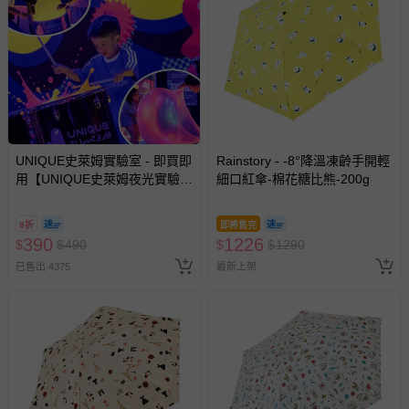
-個人衛生用品（例如尿布、貼身衣物、泳裝、襪子、地
墊、寢具類等）。
-新生兒親膚衣物（嬰幼兒包巾與背巾、包屁衣、學習
褲、紗布衣等）。
-接觸性孕哺產品（奶嘴、奶瓶、擠乳器、哺乳衣、托腹
帶束縛衣、餐搖椅等）。
-其他原廠盒裝商品封口處已貼上「不可拆封」，或具警
示字句等說明貼紙、封條者。
UNIQUE史萊姆實驗室 - 即買即
Rainstory - -8°降溫凍齡手開輕
國際航空、客運、訂房等服務。
用【UNIQUE史萊姆夜光實驗室
細口紅傘-棉花糖比熊-200g
@ 台北科教館 】2026/6/11-
8/30 (電子票券，於展期現場憑
相關的退換貨辦理流程，可詳見：
退換貨 & 退款問題
8折
即將售完
訂單編號兌換，逾期作廢) (大
390
1226
$
$
490
$
$
1290
人小孩均一價(3歲以上需購票))
已售出 4375
最新上架
其他常見問題：
運送服務：目前提供的運送僅限台灣本島。如您位於離島地
區，可能會無法配送，或須依據商品需加收離島運費。廠商
亦保留出貨與否的權利。離島、偏遠地區、樓層親送等加價
費用，可能會另需加收。
商品實際的配達日期，可於訂單個人資料內的查詢訂單內，
已出貨通知之訊息為主。