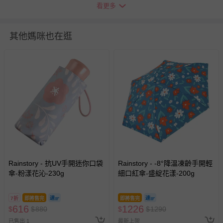
詳細尺寸：280mm * 50mm * 50mm
看更多
注意事項：1．雨天使用後，請務必放置於陰暗處晾乾，以
防金屬氧化。 2．本產品為機能性商品，請盡量避免在大雨
其他媽咪也在逛
或颱風天使用。
使用方式：使用前，先輕輕地晃動雨傘，使其傘布較為鬆
開，再行展開雨傘。
商品運送限制：出貨地限台灣本島
退換貨須知
您所購買的商品享有7天的鑑賞期／猶豫期權益，但此期間
並非試用期，您所退回的商品必須是未經使用的全新狀態，
包含完整包裝、配件、說明文件及贈品等。
如需退換貨，請於收到商品7天（含例假日內提出），如為
Rainstory - 抗UV手開迷你口袋
Rainstory - -8°降溫凍齡手開輕
瑕疵退換貨所產生的運費，將由媽咪愛負責處理，若非瑕疵
傘-粉漾花沁-230g
細口紅傘-盛綻花漾-200g
退貨，您可至『查詢訂單』>『已出貨』中查詢該筆訂單，
並點選『我要退貨』即可進行申請。若有相關退貨問題，請
7折
即將售完
即將售完
至媽咪愛
LINE@客服ID: @mamilove
我們將依序為您處理
616
1226
$
$
880
$
$
1290
與服務，謝謝。
已售出 1
最新上架