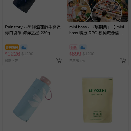
Rainstory - -8°降溫凍齡手開迷
mini boss - 『展期票』【 mini
你口袋傘-海洋之星-230g
boss 職感 RPG 模擬城@信義
A11 】2026/7/10-8/30 (電子票
券，於展期現場憑訂單編號兌
即將售完
58折
換，依現場梯次安排入場，逾
1226
699
$
$
1290
$
$
1200
期作廢) (兒童票(2歲以上)贈一
最新上架
已售出 130
名陪伴成人)