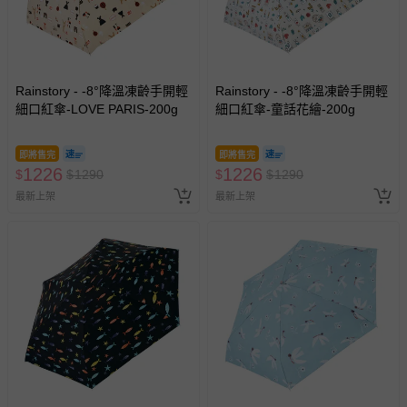
如您收到商品，請依正常流程檢查是否完好，若商品遇瑕疵
情形，您可申請更換新品或退貨，請見：
退貨的辦理流程
。
若您對於會員帳號、商品訂購與資訊、購物流程、付款方
式、折價券與購物金的使用、退貨及商品運送方式等有疑
Rainstory - -8°降溫凍齡手開輕
Rainstory - -8°降溫凍齡手開輕
細口紅傘-LOVE PARIS-200g
細口紅傘-童話花繪-200g
問，你可詳見：
媽咪愛客服中心
。
預購商品：預購為海外同步代購，遇缺貨即會通知媽咪並協
即將售完
即將售完
助取消退款事宜。
1226
1226
$
$
1290
$
$
1290
商品如因「價格、組合」等錯誤原因，導致無法安排出貨，
最新上架
最新上架
會主動以簡訊及mail通知訂單取消事宜，並將提供適當補
償。