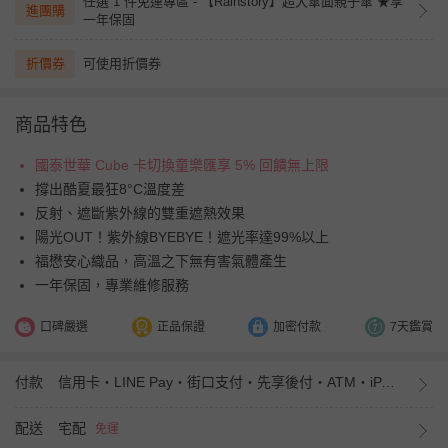
任選 1 件免運專區 - 【Rainstory】超大傘面親子傘 ★享
進團購
一年保固
折價券
可使用折價券
商品特色
國泰世華 Cube 卡切換童樂匯享 5% 回饋無上限
撐出酷夏最狂8°C溫度差
反射、遮斷紫外線的雙重遮熱效果
陽光OUT！紫外線BYEBYE！遮光率達99%以上
福懋安心織品，高溫之下無有害氣體產生
一年保固，專業維修服務
口碑嚴選
正品保證
加密付款
7天鑑賞
付款
信用卡・LINE Pay・街口支付・先享後付・ATM・iPASS MONEY
配送
宅配
免運