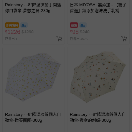
Rainstory - -8°降溫凍齡手開迷
日本 MIYOSHI 無添加 - 【親子
你口袋傘-夢想之翼-230g
首選】無添加泡沫洗手乳補充
包-300ml
即將售完
破盤
1226
98
$
$
1290
$
$
240
已售出 1
已售出 4575
Rainstory - -8°降溫凍齡個人自
Rainstory - -8°降溫凍齡個人自
動傘-微笑圈圈-300g
動傘-撐傘的刺蝟-300g