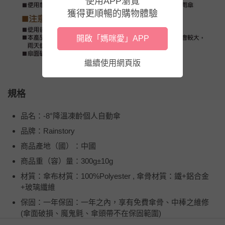
使用APP瀏覽
獲得更順暢的購物體驗
開啟「媽咪愛」APP
繼續使用網頁版
規格
品名：-8°降溫凍齡個人自動傘
品牌：Rainstory
商品產地（國）：中國
商品重（容）量：300g±10g
材質：傘布材質：100%Polyester , 傘骨材質：鐵+鋁合金
+玻璃纖維
保固：一年保固：一年之內，享有免費傘骨、中棒之維修
(傘面破損、魔鬼氈、傘頭帶不在保固範圍)