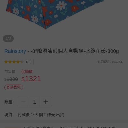
1/3
Rainstory
-
-8°降溫凍齡個人自動傘-盛綻花漾-300g
4.3
商品編號：1042537
市售價
促銷價
1321
$
1390
$
即將售完
1
數量
現貨
付款後 1~3 個工作天 出貨