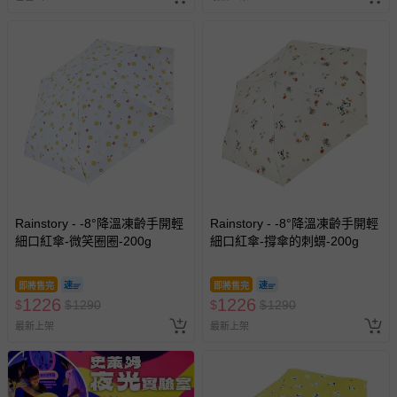
針對滿件折/滿額贈…等活動，如因部份退貨，而該訂單保
留商品未達活動門檻，將以原價計算，活動贈品亦需一併退
回。
部分商品依據消費者保護法的規定，不適用七天鑑賞期/猶
豫期範圍：
易於腐敗、保存期限較短或解約時即將逾期（例如生鮮
商品、食品等）。
客製化商品（例如客製生日書、姓名貼等）。
報紙、期刊或雜誌（惟書籍如經拆封、使用，則酌收整
Rainstory - -8°降溫凍齡手開輕
Rainstory - -8°降溫凍齡手開輕
細口紅傘-微笑圈圈-200g
新費用）。
細口紅傘-撐傘的刺蝟-200g
經消費者拆封之影音商品或電腦軟體（例如 DVD、CD
等）。
即將售完
即將售完
1226
1226
$
$
1290
$
$
1290
非以有形媒介提供之數位內容或一經提供即為完成之線
最新上架
最新上架
上服務，經消費者事先同意始提供（例如線上課程、遊
戲或活動點數等）。
已拆封之以下類型商品：