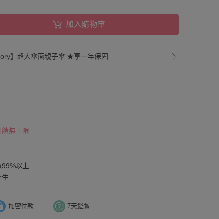
加入購物車
nstory】超大傘面親子傘 ★享一年保固
 回饋無上限
達99%以上
產生
加密付款
7天鑑賞