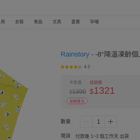
日用
女裝
食品
文具
童書
孕哺
Rainstory
-
-8°降溫凍齡個
4.3
市售價
促銷價
1321
$
1390
$
即將售完
1
數量
現貨
付款後 1~3 個工作天 出貨