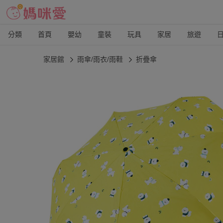
分類
首頁
嬰幼
童裝
玩具
家居
旅遊
家居館
雨傘/雨衣/雨鞋
折疊傘