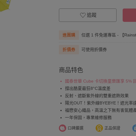
追蹤
進團購
任選 1 件免運專區 - 【Rai
折價券
可使用折價券
商品特色
國泰世華 Cube 卡切換童樂匯享 5%
撐出酷夏最狂8°C溫度差
反射、遮斷紫外線的雙重遮熱效果
陽光OUT！紫外線BYEBYE！遮光率
福懋安心織品，高溫之下無有害氣體
一年保固，專業維修服務
口碑嚴選
正品保證