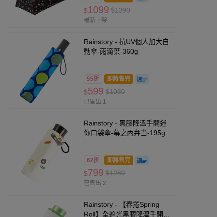
1099
$1390
$
最新上架
Rainstory - 抗UV個人加大自
動傘-雨滴葉-360g
55折
即將售完
599
$1080
$
已售出 1
Rainstory - 黑膠降溫手開迷
你口袋傘-幕之內弁当-195g
62折
即將售完
799
$1280
$
已售出 2
Rainstory - 【春捲Spring
Roll】全遮光黑膠降溫手開迷