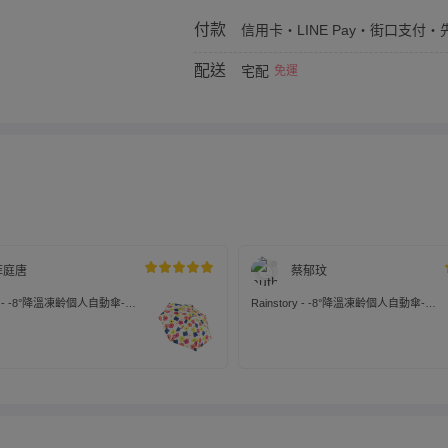
付款
信用卡・LINE Pay・街口支付・先
配送
宅配
免運
菲庭唐
蔡郁玟
ory - -8°降溫凍齡個人自動傘-幸
Rainstory - -8°降溫凍齡個人自動傘-
Funny Cat