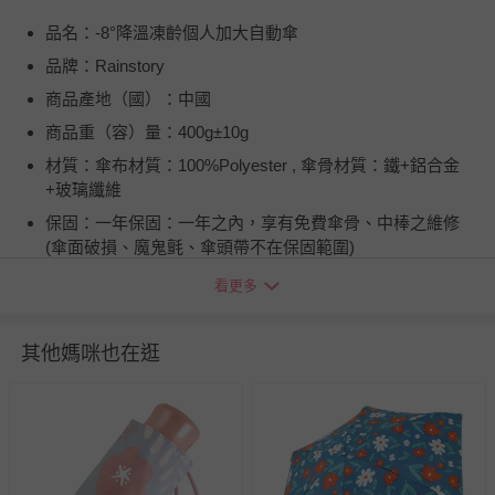
品名：-8°降溫凍齡個人加大自動傘
品牌：Rainstory
商品產地（國）：中國
商品重（容）量：400g±10g
材質：傘布材質：100%Polyester , 傘骨材質：鐵+鋁合金
+玻璃纖維
保固：一年保固：一年之內，享有免費傘骨、中棒之維修
(傘面破損、魔鬼氈、傘頭帶不在保固範圍)
詳細尺寸：310mm * 60mm * 60mm
看更多
注意事項：1．雨天使用後，請務必放置於陰暗處晾乾，以
防金屬氧化。 2．本產品為機能性商品，請盡量避免在大雨
其他媽咪也在逛
或颱風天使用。
使用方式：使用前，先輕輕地晃動雨傘，使其傘布較為鬆
開，再行展開雨傘。
商品運送限制：出貨地限台灣本島
退換貨須知