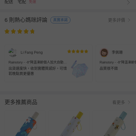
配送
宅配
免運
6 則熱心媽咪評論
更多評價
真實承諾
Li Fang Peng
李佩珊
Rainstory - -8°降溫凍齡個人加大自動
Rainstory - -8°降
傘-天使的眼淚-自動開收傘
傘-刺蝟-自動開收傘
出貨速度快，收到實體質感好，可惜
品質很不錯
若晚點買更優惠
更多推薦商品
看更多