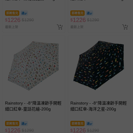
相關的退換貨辦理流程，可詳見：
退換貨 & 退款問題
即將售完
即將售完
1226
1226
$
$
1290
$
$
1290
最新上架
最新上架
其他常見問題：
運送服務：目前提供的運送僅限台灣本島。如您位於離島地
區，可能會無法配送，或須依據商品需加收離島運費。廠商
亦保留出貨與否的權利。離島、偏遠地區、樓層親送等加價
費用，可能會另需加收。
商品實際的配達日期，可於訂單個人資料內的查詢訂單內，
已出貨通知之訊息為主。
如您收到商品，請依正常流程檢查是否完好，若商品遇瑕疵
情形，您可申請更換新品或退貨，請見：
退貨的辦理流程
。
若您對於會員帳號、商品訂購與資訊、購物流程、付款方
式、折價券與購物金的使用、退貨及商品運送方式等有疑
Rainstory - -8°降溫凍齡手開輕
Rainstory - -8°降溫凍齡手開輕
細口紅傘-童話花繪-200g
細口紅傘-海洋之星-200g
問，你可詳見：
媽咪愛客服中心
。
預購商品：預購為海外同步代購，遇缺貨即會通知媽咪並協
即將售完
即將售完
助取消退款事宜。
1226
1226
$
$
1290
$
$
1290