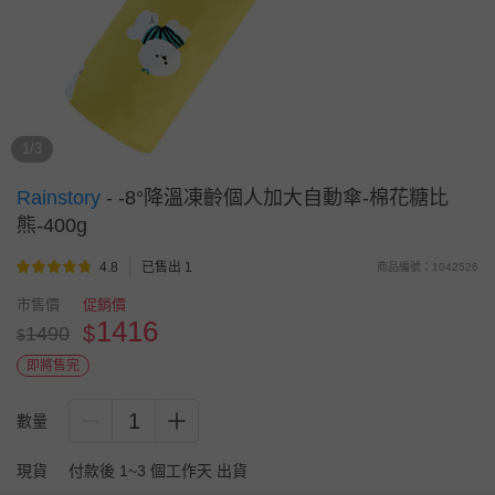
1/3
Rainstory
-
-8°降溫凍齡個人加大自動傘-棉花糖比
熊-400g
4.8
已售出 1
商品編號：1042526
市售價
促銷價
1416
$
1490
$
即將售完
1
數量
現貨
付款後 1~3 個工作天 出貨