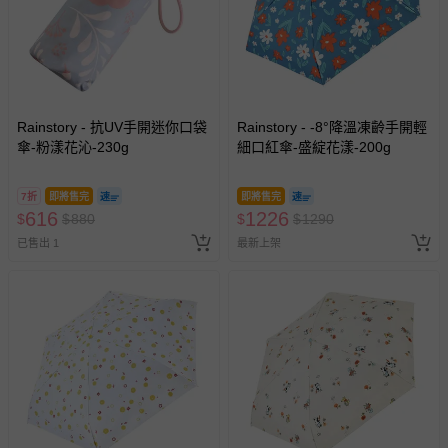
您所購買的商品享有7天的鑑賞期／猶豫期權益，但此期間
並非試用期，您所退回的商品必須是未經使用的全新狀態，
包含完整包裝、配件、說明文件及贈品等。
如需退換貨，請於收到商品7天（含例假日內提出），如為
Rainstory - 抗UV手開迷你口袋
Rainstory - -8°降溫凍齡手開輕
瑕疵退換貨所產生的運費，將由媽咪愛負責處理，若非瑕疵
傘-粉漾花沁-230g
細口紅傘-盛綻花漾-200g
退貨，您可至『查詢訂單』>『已出貨』中查詢該筆訂單，
並點選『我要退貨』即可進行申請。若有相關退貨問題，請
7折
即將售完
即將售完
至媽咪愛
LINE@客服ID: @mamilove
我們將依序為您處理
616
1226
$
$
880
$
$
1290
與服務，謝謝。
已售出 1
最新上架
針對滿件折/滿額贈…等活動，如因部份退貨，而該訂單保
留商品未達活動門檻，將以原價計算，活動贈品亦需一併退
回。
部分商品依據消費者保護法的規定，不適用七天鑑賞期/猶
豫期範圍：
易於腐敗、保存期限較短或解約時即將逾期（例如生鮮
商品、食品等）。