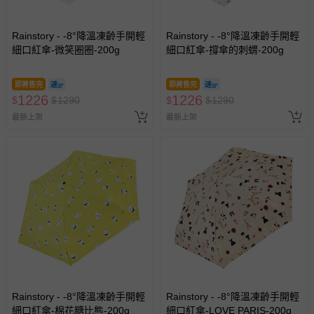
客製化商品（例如客製生日書、姓名貼等）。
報紙、期刊或雜誌（惟書籍如經拆封、使用，則酌收整
Rainstory - -8°降溫凍齡手開輕
Rainstory - -8°降溫凍齡手開輕
細口紅傘-微笑圈圈-200g
新費用）。
細口紅傘-撐傘的刺蝟-200g
經消費者拆封之影音商品或電腦軟體（例如 DVD、CD
等）。
即將售完
即將售完
1226
1226
$
$
1290
$
$
1290
非以有形媒介提供之數位內容或一經提供即為完成之線
最新上架
最新上架
上服務，經消費者事先同意始提供（例如線上課程、遊
戲或活動點數等）。
已拆封之以下類型商品：
-個人衛生用品（例如尿布、貼身衣物、泳裝、襪子、地
墊、寢具類等）。
-新生兒親膚衣物（嬰幼兒包巾與背巾、包屁衣、學習
褲、紗布衣等）。
-接觸性孕哺產品（奶嘴、奶瓶、擠乳器、哺乳衣、托腹
帶束縛衣、餐搖椅等）。
-其他原廠盒裝商品封口處已貼上「不可拆封」，或具警
示字句等說明貼紙、封條者。
Rainstory - -8°降溫凍齡手開輕
Rainstory - -8°降溫凍齡手開輕
國際航空、客運、訂房等服務。
細口紅傘-棉花糖比熊-200g
細口紅傘-LOVE PARIS-200g