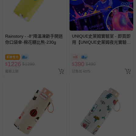
Rainstory - -8°降溫凍齡手開迷
UNIQUE史萊姆實驗室 - 即買即
你口袋傘-棉花糖比熊-230g
用【UNIQUE史萊姆夜光實驗室
@ 台北科教館 】2026/6/11-
8/30 (電子票券，於展期現場憑
即將售完
8折
訂單編號兌換，逾期作廢) (大
1226
390
$
$
1290
$
$
490
人小孩均一價(3歲以上需購票))
最新上架
已售出 4375