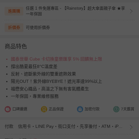
任選 1 件免運專區 - 【Rainstory】超大傘面親子傘 ★享
進團購
一年保固
折價券
可使用折價券
商品特色
國泰世華 Cube 卡切換童樂匯享 5% 回饋無上限
撐出酷夏最狂8°C溫度差
反射、遮斷紫外線的雙重遮熱效果
陽光OUT！紫外線BYEBYE！遮光率達99%以上
福懋安心織品，高溫之下無有害氣體產生
一年保固，專業維修服務
口碑嚴選
正品保證
加密付款
7天鑑賞
付款
信用卡・LINE Pay・街口支付・先享後付・ATM・iPASS MONEY