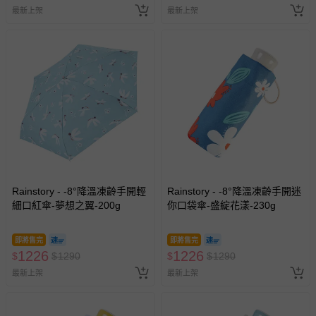
商品如因「價格、組合」等錯誤原因，導致無法安排出貨，
最新上架
最新上架
會主動以簡訊及mail通知訂單取消事宜，並將提供適當補
償。
Rainstory - -8°降溫凍齡手開輕
Rainstory - -8°降溫凍齡手開迷
細口紅傘-夢想之翼-200g
你口袋傘-盛綻花漾-230g
即將售完
即將售完
1226
1226
$
$
1290
$
$
1290
最新上架
最新上架