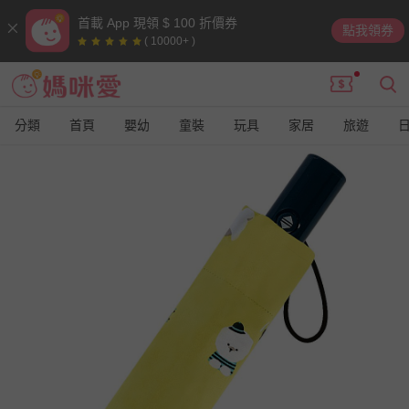
首載 App 現領 $ 100 折價券
點我領券
( 10000+ )
分類
首頁
嬰幼
童裝
玩具
家居
旅遊