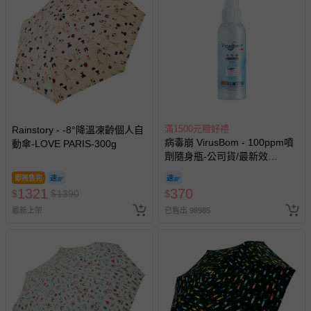
滿1500元贈好禮
Rainstory - -8°降溫凍齡個人自
病毒崩 VirusBom - 100ppm噴
動傘-LOVE PARIS-300g
劑隨身瓶-公司貨/最新效
期-100ml
即將售完
1321
370
$
$
1390
$
最新上架
已售出 98985