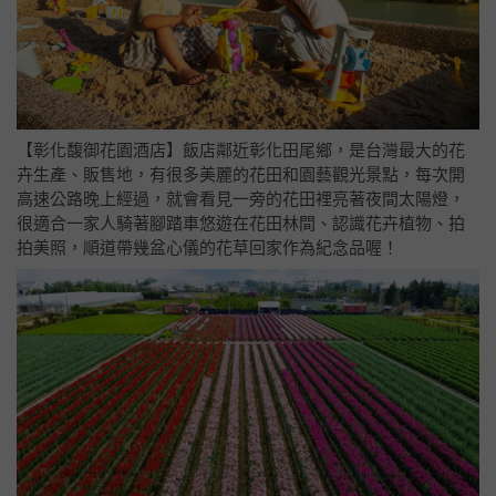
【彰化馥御花園酒店】飯店鄰近彰化田尾鄉，是台灣最大的花
卉生產、販售地，有很多美麗的花田和園藝觀光景點，每次開
高速公路晚上經過，就會看見一旁的花田裡亮著夜間太陽燈，
很適合一家人騎著腳踏車悠遊在花田林間、認識花卉植物、拍
拍美照，順道帶幾盆心儀的花草回家作為紀念品喔！