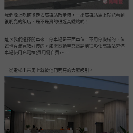
可加價「一人」升等「舒適五人房」
加價第五人入住即可升等，數量有限，依現場房況為主。 第五位需加
價：12歲以下+400、13歲以上+600。