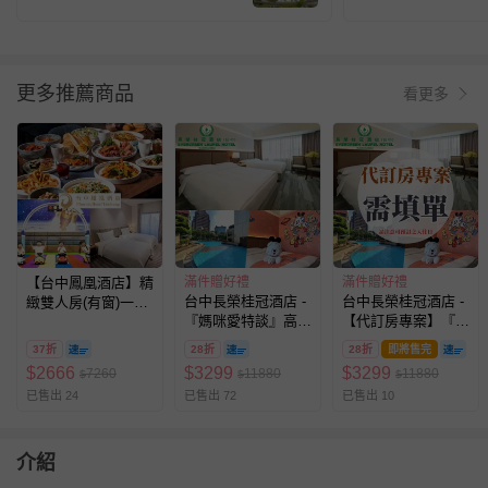
更多推薦商品
看更多
【台中鳳凰酒店】精
滿件贈好禮
滿件贈好禮
台中長榮桂冠酒店 -
台中長榮桂冠酒店 -
緻雙人房(有窗)一泊
『媽咪愛特談』高級
【代訂房專案】『媽
一食送星際樂園兩張
家庭房獨家住宿券
咪愛特談』高級家庭
37折
28折
28折
即將售完
(2026)-使用期限至
房獨家住宿券(可入
$
2666
$
3299
$
3299
7260
11880
11880
$
$
$
2027/4/8
住日至2026/9/30)
已售出 24
已售出 72
已售出 10
介紹