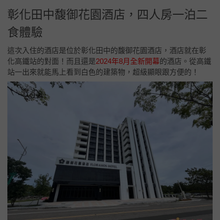
可加價升等「馥御客房」
14坪，兩中床(160x200cm)、景觀陽台、浴袍、浴缸。