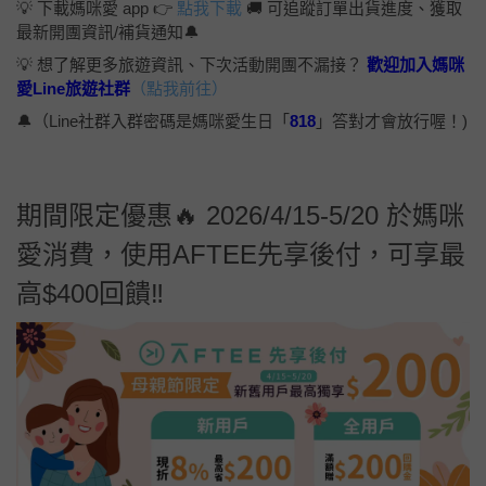
💡 下載媽咪愛 app 👉
點我下載
🚚 可追蹤訂單出貨進度、獲取
最新開團資訊/補貨通知🔔
💡 想了解更多旅遊資訊、下次活動開團不漏接？
歡迎加入媽咪
愛Line旅遊社群
（點我前往）
🔔（Line社群入群密碼是媽咪愛生日「
818
」答對才會放行喔！)
期間限定優惠🔥 2026/4/15-5/20 於媽咪
愛消費，使用AFTEE先享後付，可享最
高$400回饋‼️