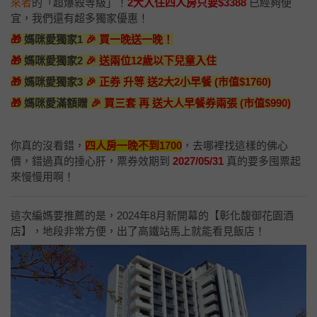
來者
的「超爆殺等級」！
2大入住四人房只要$3388
已經夠便
宜，我們還有超多獨家優惠！
🎁
媽咪愛獨家1
🎉 買一晚送一晚！
🎁
媽咪愛獨家2
🎉 送兩位12歲以下兒童入住
🎁
媽咪愛獨家3
🎉 正券 升等 送2大2小早餐 (市值$1760)
🎁
媽咪愛滿額贈
🎉 買三套 再 送大人早餐券兩張 (市值$990)
你真的沒看錯，
四人房一晚不到1700
，去哪裡找這樣的佛心
價，錯過真的捶心肝，票券效期到
2027/05/31
真的要多囤票起
來慢慢用啊！
這次編媽要推薦的是，2024年8月新開幕的【彰化馥御花園酒
店】，地段非常方便，出了高鐵站馬上就能看見飯店！