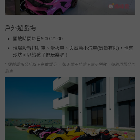
我們晚上吃飽後走去高鐵站散步時，一出高鐵站馬上就能看到
很明亮的飯店，是不是真的很近高鐵站呢！
這次我們選擇開車來，停車場是平面車位，不用停機械的，位
置也算滿寬敞好停的。如需電動車充電請前往彰化高鐵站旁停
車場使用充電樁(費用需自費)。。