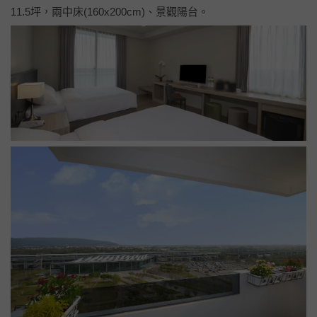
本專案加價規則
與官方公告略有差異，請務必依專案為準
。有任何問題請
洽媽咪愛line客服、或加入專屬line社群詢問。
入住房型 - 舒適客房
9坪，兩中床160x200cm