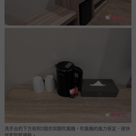
2025.8更新
飯店還會不斷升級更新親子設備喔～最近一次薇薇媽前去入住
的時候，就發現多了滑板車、手足球、小撞球等呢！
一出電梯一邊是通往房間的走道，一邊是可以開窗出去的小陽
台，可惜入住當天下雨，天色不好，如果是好天氣風景應該會
很不錯。