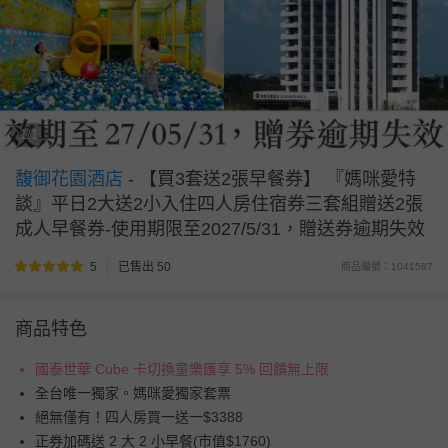
1/1
馥御花園酒店
-
【買3套送2張早餐券】 『媽咪愛特
談』平日2大送2小入住四人房住宿券三套組贈送2張
成人早餐券-使用期限至2027/5/31，贈送券逾期失效
5
已售出 50
商品編號：1041587
商品特色
國泰世華 Cube 卡切換童樂匯享 5% 回饋無上限
全台唯一獨家。媽咪愛獨家套票
絕無僅有！四人房買一送一$3388
正券加碼送 2 大 2 小早餐(市值$1760)