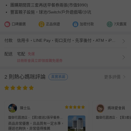
團購期間買三套再送早餐券兩張(市值$990)
豐富親子設施，球池/Switch/戶外遊戲場/沙坑
口碑嚴選
正品保證
加密付款
7天鑑賞
付款
信用卡・LINE Pay・街口支付・先享後付・ATM・iPASS MONEY
配送
宅配
免運
註冊新會員立即領首購免運券
2 則熱心媽咪評論
更多評價
真實承諾
陳士弘
媽咪愛會員
馥御花園酒店 - 【買3套送2張早餐券】
馥御花園酒店 - 【買3
『媽咪愛特談』平日2大送2小入住四人
『媽咪愛特談』平日2大
商品非常優惠，且品質有一定水準，
房住宿券三套組贈送2張成人早餐券-使
房住宿券三套組贈送2張
運送也夠快，非常值得推薦
用期限至2027/5/31，贈送券逾期失效
用期限至2027/5/31，