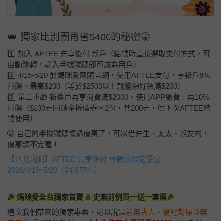
👑 獨家比別團再省$400的秘密🤫
1️⃣ 加入 AFTEE 先享後付 新戶（結帳時直接選取支付方式，可
自動跳轉，輸入手機號碼即可成為用戶）
2️⃣ 4/15-5/20 於媽咪愛團購官網，使用AFTEE支付，享新戶8%
回饋，最高$200（等於$2500以上就能領好領滿$200）
3️⃣ 第二重🎁 新舊戶再享消費滿$2000，使用APP繳費，再10%
回饋（$100元回饋金折價券＊2份，共200元，供下次AFTEE結
帳使用）
🤫 自己的手機號碼領過優惠了，可以借先生、太太、親友的，
優惠領不完喔！
【活動說明】AFTEE 先享後付 母親節限定優惠
2026/4/15~5/20（點我查看）
🎉 媽咪愛全台獨家首賣 & 史無前例買一送一套票🎉
這次我們帶來的獨家專案，可以說是
前無古人、後絕對保證無