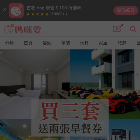
首載 App 現領 $ 100 折價券
點我領券
( 10000+ )
分類
首頁
嬰幼
童裝
玩具
家居
旅遊