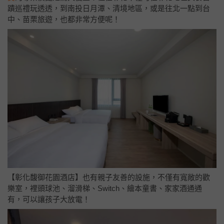
蹟巡禮玩透透，到南投日月潭、清境地區，或是往北一點到台
中、苗栗旅遊，也都非常方便呢！
【彰化馥御花園酒店】也有親子友善的設施，不僅有寬敞的歡
樂室，裡頭球池、溜滑梯、Switch、繪本童書、家家酒通通
有，可以讓孩子大放電！