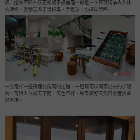
戶外遊戲場
開放時間每日9:00-21:00
現場設置扭扭車、滑板車、與電動小汽車(數量有限)，也有
沙坑可以給孩子們玩樂喔！
* 限體重25公斤以下兒童乘坐， 如天候不佳或下雨不開放，請依現場公告
為主