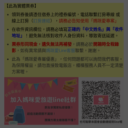
【此為實體票券】
領到券後請憑住宿券上的禮券編號，電話聯繫訂房專線 或
線上訂房（
訂房連結
），
請務必告知使用「媽咪愛專案」
在收件資訊欄位，請務必填寫
正確的「中文姓名」與「收件
地址」
！避免無法核對收件人身份資料，導致寄送延遲。
票券形同現金，遺失無法再補發
，請務必於
開箱時全程錄
影
，如有異常請與
媽咪愛Line客服
聯繫，謝謝。
此為「媽咪愛專屬優惠」，任何問題都可以詢問我們客服。
為保障權益，請勿直接致電飯店，櫃檯服務人員不一定清楚
方案喔。