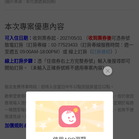
(圖片來源：彰化旅遊資訊網)
本次專案優惠內容
可入住日期：
收到票券起 - 2027/05/31 （
收到票券後
可憑券號
致電訂房（訂房專線：02-77523433（訂房專線服務時間：週一
至週五 09:00AM-18:00PM）或 線上訂房（
訂房連結
））
線上訂房步驟：
憑「住宿券右上方完整券號」輸入後搜尋即可
開始訂房。（未輸入正確券號將不適用專案內容）