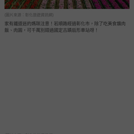
(圖片來源：彰化旅遊資訊網)
家有鐵道迷的媽咪注意！若順路經過彰化市，除了吃美食爌肉
飯、肉圓，可千萬別錯過國定古蹟扇形車站呀！