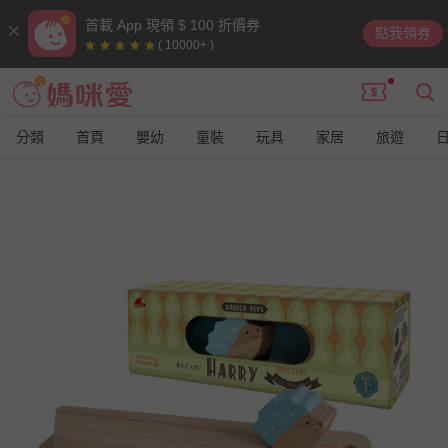
首載 App 現領 $ 100 折價券
點我領券
( 10000+ )
分類
首頁
嬰幼
童裝
玩具
家居
旅遊