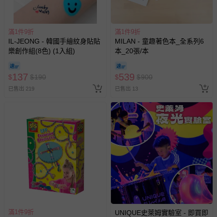
退貨，您可至『查詢訂單』>『已出貨』中查詢該筆訂單，
並點選『我要退貨』即可進行申請。若有相關退貨問題，請
至媽咪愛
LINE@客服ID: @mamilove
我們將依序為您處理
滿1件9折
滿1件9折
與服務，謝謝。
IL-JEONG - 韓國手繪紋身貼貼
MILAN - 童趣著色本_全系列6
樂創作組(8色) (1入組)
本_20張/本
針對滿件折/滿額贈…等活動，如因部份退貨，而該訂單保
137
留商品未達活動門檻，將以原價計算，活動贈品亦需一併退
539
$
$
190
$
$
900
回。
已售出 219
已售出 13
部分商品依據消費者保護法的規定，不適用七天鑑賞期/猶
豫期範圍：
易於腐敗、保存期限較短或解約時即將逾期（例如生鮮
商品、食品等）。
客製化商品（例如客製生日書、姓名貼等）。
報紙、期刊或雜誌（惟書籍如經拆封、使用，則酌收整
新費用）。
經消費者拆封之影音商品或電腦軟體（例如 DVD、CD
等）。
滿1件9折
UNIQUE史萊姆實驗室 - 即買即