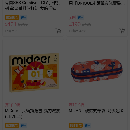
荷蘭SES Creative - DIY手作系
非以有形媒介提供之數位內容或一經提供即為完成之線
用【UNIQUE史萊姆夜光實驗室
列 學習編織與打結-友誼手鍊
@ 台北科教館 】2026/6/11-
上服務，經消費者事先同意始提供（例如線上課程、遊
8/30 (電子票券，於展期現場憑
戲或活動點數等）。
即將售完
8折
訂單編號兌換，逾期作廢) (大
421
390
$
$
768
$
$
490
已拆封之以下類型商品：
人小孩均一價(3歲以上需購票))
-個人衛生用品（例如尿布、貼身衣物、泳裝、襪子、地
已售出 3
已售出 4288
墊、寢具類等）。
-新生兒親膚衣物（嬰幼兒包巾與背巾、包屁衣、學習
褲、紗布衣等）。
-接觸性孕哺產品（奶嘴、奶瓶、擠乳器、哺乳衣、托腹
帶束縛衣、餐搖椅等）。
-其他原廠盒裝商品封口處已貼上「不可拆封」，或具警
示字句等說明貼紙、封條者。
國際航空、客運、訂房等服務。
相關的退換貨辦理流程，可詳見：
退換貨 & 退款問題
滿1件9折
滿1件9折
MiDeer - 美術摺紙書-腦力啟蒙
MILAN - 硬殼式筆袋_功夫忍者
其他常見問題：
(LEVEL1)
運送服務：目前提供的運送僅限台灣本島。如您位於離島地
即將售完
即將售完