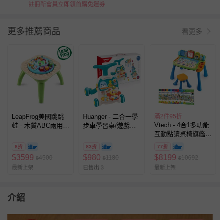
註冊新會員立即領首購免運券
更多推薦商品
看更多
LeapFrog美國跳跳
Huanger - 二合一學
滿2件95折
Vtech - 4合1多功能
蛙 - 木質ABC兩用學
步車學習桌/遊戲桌-
互動點讀桌椅旗艦
習桌
藍
組-(1桌+8套學習卡)
8折
83折
77折
$
3599
$
980
$
8199
4500
1180
10692
$
$
$
最新上架
已售出 3
最新上架
介紹