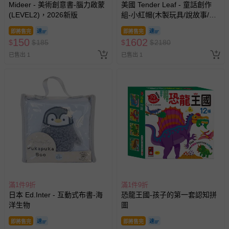
Mideer - 美術創意書-腦力啟蒙
美國 Tender Leaf - 童話創作
(LEVEL2)，2026新版
組-小紅帽(木製玩具/說故事/教
育益智)
即將售完
即將售完
150
1602
$
$
185
$
$
2180
已售出 1
已售出 1
滿1件9折
滿1件9折
日本 Ed.Inter - 互動式布書-海
恐龍王國-孩子的第一套認知拼
洋生物
圖
即將售完
即將售完