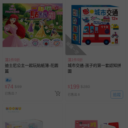
搶購一空
滿1件9折
滿1件9折
迪士尼公主一起玩貼紙簿-花園
城市交通-孩子的第一套認知拼
篇
圖
74
199
$
$
99
$
$
280
已售出 7
追蹤
已售出 8