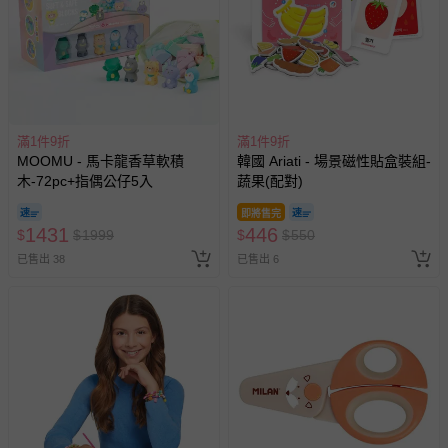
滿1件9折
滿1件9折
MOOMU - 馬卡龍香草軟積
韓國 Ariati - 場景磁性貼盒裝組-
木-72pc+指偶公仔5入
蔬果(配對)
即將售完
1431
446
$
$
1999
$
$
550
已售出 38
已售出 6