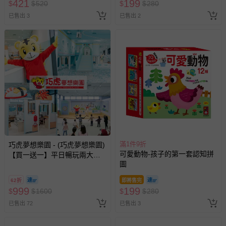
421
199
$
$
520
$
$
280
已售出 3
已售出 2
滿1件9折
巧虎夢想樂園 - (巧虎夢想樂園)
可愛動物-孩子的第一套認知拼
【買一送一】平日暢玩兩大一
圖
小套票 (正券為電子票券現場兌
換，贈送券現場領取)-效期至
62折
即將售完
2026/10/16 正券逾期視同現金
999
199
$
$
1600
$
$
280
券使用
已售出 72
已售出 3