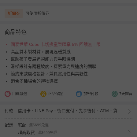
折價券
可使用折價券
商品特色
國泰世華 Cube 卡切換童樂匯享 5% 回饋無上限
高品質木製材質，展現溫暖質感
幫助孩子發展追視能力與手眼協調
滑梯設計有兩種坡度，探索重力與速度的關聯
簡約東歐風格設計，兼具實用性與美觀性
適合多種場合的禮物選擇
口碑嚴選
正品保證
加密付款
7天鑑賞
付款
信用卡・LINE Pay・街口支付・先享後付・ATM・貨到付款・iPASS MONEY
配送
宅配
滿$699免運
超商取貨
滿$699免運