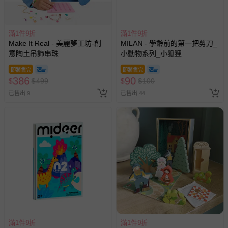
滿1件9折
滿1件9折
Make It Real - 美麗夢工坊-創
MILAN - 學齡前的第一把剪刀_
意陶土吊飾串珠
小動物系列_小狐狸
即將售完
即將售完
386
90
$
$
499
$
$
100
已售出 9
已售出 44
滿1件9折
滿1件9折