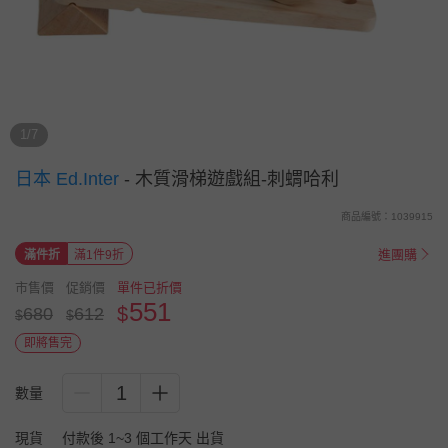
1/7
日本 Ed.Inter
-
木質滑梯遊戲組-刺蝟哈利
商品編號：1039915
進團購
滿件折
滿1件9折
市售價
促銷價
單件已折價
551
$
680
612
$
$
即將售完
1
數量
現貨
付款後 1~3 個工作天 出貨