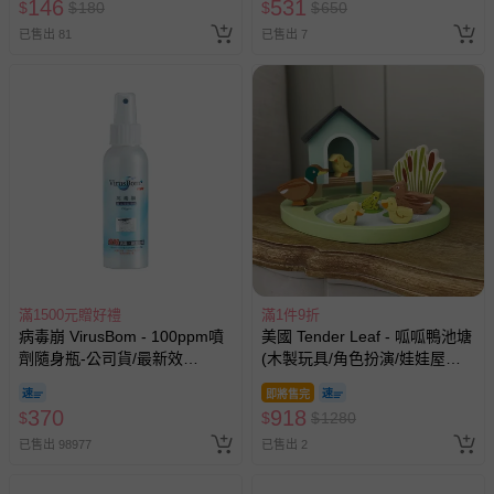
146
區，可能會無法配送，或須依據商品需加收離島運費。廠商
531
$
$
180
$
$
650
亦保留出貨與否的權利。離島、偏遠地區、樓層親送等加價
已售出 81
已售出 7
費用，可能會另需加收。
商品實際的配達日期，可於訂單個人資料內的查詢訂單內，
已出貨通知之訊息為主。
如您收到商品，請依正常流程檢查是否完好，若商品遇瑕疵
情形，您可申請更換新品或退貨，請見：
退貨的辦理流程
。
若您對於會員帳號、商品訂購與資訊、購物流程、付款方
式、折價券與購物金的使用、退貨及商品運送方式等有疑
問，你可詳見：
媽咪愛客服中心
。
預購商品：預購為海外同步代購，遇缺貨即會通知媽咪並協
助取消退款事宜。
滿1500元贈好禮
滿1件9折
病毒崩 VirusBom - 100ppm噴
美國 Tender Leaf - 呱呱鴨池塘
商品如因「價格、組合」等錯誤原因，導致無法安排出貨，
劑隨身瓶-公司貨/最新效
(木製玩具/角色扮演/娃娃屋配
會主動以簡訊及mail通知訂單取消事宜，並將提供適當補
期-100ml
件)
償。
即將售完
370
918
$
$
$
1280
已售出 98977
已售出 2