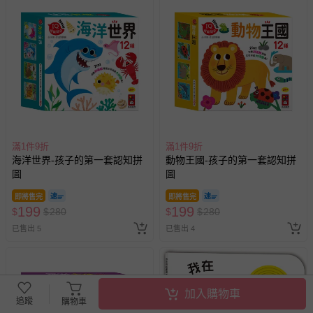
滿1件9折
滿1件9折
海洋世界-孩子的第一套認知拼
動物王國-孩子的第一套認知拼
圖
圖
即將售完
即將售完
199
199
$
$
280
$
$
280
已售出 5
已售出 4
加入購物車
追蹤
購物車