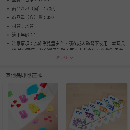
商品產地（國）：越南
商品重（容）量：320
材質：木質
適用年齡：1+
注意事項：為維護兒童安全，請在成人監督下使用，本玩具
內 含小物件，有銳邊或尖端，或者兩者皆有，不適合 未滿
１歲兒童使用，且應避免吞食造成窒息。為避 免嬰兒或兒
看更多
童產生窒息之危險，請於拆卸後，立即 將塑膠袋遠離嬰兒
及兒童。請遠離火源。
其他媽咪也在逛
BSMI商品檢驗標識字號：D54978
退換貨須知
您所購買的商品享有7天的鑑賞期／猶豫期權益，但此期間
並非試用期，您所退回的商品必須是未經使用的全新狀態，
包含完整包裝、配件、說明文件及贈品等。
如需退換貨，請於收到商品7天（含例假日內提出），如為
瑕疵退換貨所產生的運費，將由媽咪愛負責處理，若非瑕疵