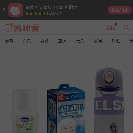
首載 App 現領 $ 100 折價券
點我領券
( 10000+ )
分類
首頁
嬰幼
童裝
玩具
家居
旅遊