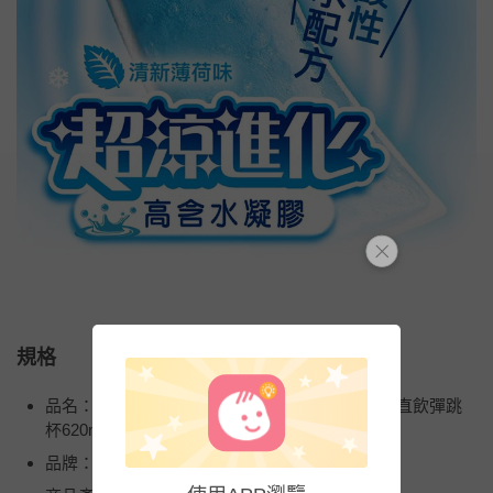
規格
品名：NaturalZ 植萃清爽防蚊噴液100ml+迪士尼直飲彈跳
杯620ml+muva瞬涼凍凍巾6入裝
品牌：義大利 chicco