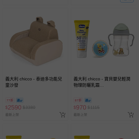
與服務，謝謝。
針對滿件折/滿額贈…等活動，如因部份退貨，而該訂單保
留商品未達活動門檻，將以原價計算，活動贈品亦需一併退
回。
部分商品依據消費者保護法的規定，不適用七天鑑賞期/猶
豫期範圍：
易於腐敗、保存期限較短或解約時即將逾期（例如生鮮
商品、食品等）。
客製化商品（例如客製生日書、姓名貼等）。
義大利 chicco - 泰迪多功能兒
義大利 chicco - 寶貝嬰兒輕潤
童沙發
物理防曬乳霜
報紙、期刊或雜誌（惟書籍如經拆封、使用，則酌收整
(SPF50+)75ml+B.BOX升級版
新費用）。
防漏PP水杯240ml+DJECO發
77折
87折
經消費者拆封之影音商品或電腦軟體（例如 DVD、CD
展遊戲彈力球12cm隨機-維尼
2590
970
$
$
3380
$
$
1115
等）。
最新上架
最新上架
非以有形媒介提供之數位內容或一經提供即為完成之線
上服務，經消費者事先同意始提供（例如線上課程、遊
戲或活動點數等）。