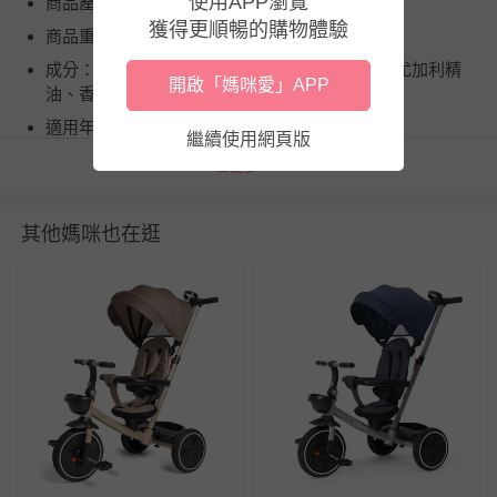
使用APP瀏覽
商品產地（國）：義大利
獲得更順暢的購物體驗
商品重（容）量：100ml
成分：安弟羅巴果油、仙人掌萃取物、有機檸檬尤加利精
開啟「媽咪愛」APP
油、香茅精油、綠花白千層精油
適用年齡：2m+
繼續使用網頁版
注意事項：【商品規格】 《防蚊噴液》 適用年齡：2m+ 植
看更多
萃配方：95% 規格：100ml 安全認證：經過貼膚、低過敏測
試 主要成分：安弟羅巴果油、仙人掌萃取物、有機檸檬尤
其他媽咪也在逛
加利精油、香茅精油、綠花白千層精油 製造日期：標示於
外盒/內瓶 保存期限：5年 產地：義大利 《直飲彈跳杯
620ml》 適用年齡：3歲以上 杯體容量：620ml 材質耐溫：
《杯身》改質PCT(100°C)；《上蓋》聚丙烯PP(120°C)；
《內塞、墊圈》矽膠(120°C) 產地：中國 食品業登錄字號：
A-185127330-00000-7 《凍凍巾》 尺寸：單片60x3.6cm 材
質：無紡布、高分子水凝膠 產地：中國 【注意事項】 《防
蚊噴液》 ● 請置於陰涼乾爽處，避免陽光直射以免變質，請
妥善保管並請放置於孩童不易取得處。 ● 請勿直接噴於口、
鼻、眼，或有傷口的部分，如產生接觸請用大量清水進行沖
洗。皮膚敏感者可先塗抹於局部皮膚測試，無刺激敏感再使