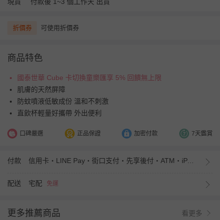
現貨
付款後 1~3 個工作天 出貨
折價券
可使用折價券
商品特色
國泰世華 Cube 卡切換童樂匯享 5% 回饋無上限
肌膚的天然屏障
防蚊噴液低敏成份 溫和不刺激
直飲杯輕量好攜帶 外出便利
口碑嚴選
正品保證
加密付款
7天鑑賞
付款
信用卡・LINE Pay・街口支付・先享後付・ATM・iPASS MONEY
配送
宅配
免運
更多推薦商品
看更多