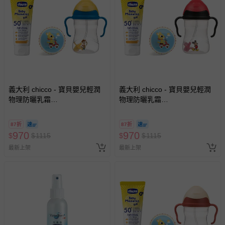
已拆封之以下類型商品：
-個人衛生用品（例如尿布、貼身衣物、泳裝、襪子、地
墊、寢具類等）。
-新生兒親膚衣物（嬰幼兒包巾與背巾、包屁衣、學習
褲、紗布衣等）。
-接觸性孕哺產品（奶嘴、奶瓶、擠乳器、哺乳衣、托腹
帶束縛衣、餐搖椅等）。
-其他原廠盒裝商品封口處已貼上「不可拆封」，或具警
義大利 chicco - 寶貝嬰兒輕潤
義大利 chicco - 寶貝嬰兒輕潤
示字句等說明貼紙、封條者。
物理防曬乳霜
物理防曬乳霜
(SPF50+)75ml+B.BOX升級版
國際航空、客運、訂房等服務。
(SPF50+)75ml+B.BOX升級版
防漏PP水杯240ml+DJECO發
防漏PP水杯240ml+DJECO發
87折
87折
展遊戲彈力球12cm隨機-胡迪
展遊戲彈力球12cm隨機-米奇
970
970
相關的退換貨辦理流程，可詳見：
退換貨 & 退款問題
$
$
1115
$
$
1115
最新上架
最新上架
其他常見問題：
運送服務：目前提供的運送僅限台灣本島。如您位於離島地
區，可能會無法配送，或須依據商品需加收離島運費。廠商
亦保留出貨與否的權利。離島、偏遠地區、樓層親送等加價
費用，可能會另需加收。