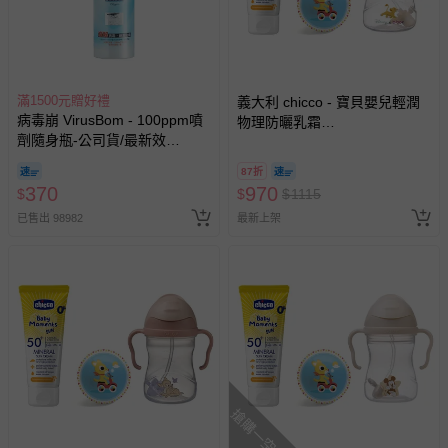
商品實際的配達日期，可於訂單個人資料內的查詢訂單內，
已出貨通知之訊息為主。
如您收到商品，請依正常流程檢查是否完好，若商品遇瑕疵
情形，您可申請更換新品或退貨，請見：
退貨的辦理流程
。
滿1500元贈好禮
義大利 chicco - 寶貝嬰兒輕潤
若您對於會員帳號、商品訂購與資訊、購物流程、付款方
病毒崩 VirusBom - 100ppm噴
物理防曬乳霜
式、折價券與購物金的使用、退貨及商品運送方式等有疑
劑隨身瓶-公司貨/最新效
(SPF50+)75ml+B.BOX升級版
問，你可詳見：
媽咪愛客服中心
。
期-100ml
防漏PP水杯240ml+DJECO發
87折
展遊戲彈力球12cm隨機-獅子王
預購商品：預購為海外同步代購，遇缺貨即會通知媽咪並協
370
970
$
$
$
1115
助取消退款事宜。
已售出 98982
最新上架
商品如因「價格、組合」等錯誤原因，導致無法安排出貨，
會主動以簡訊及mail通知訂單取消事宜，並將提供適當補
償。
搶購一空