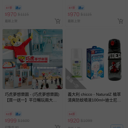
防漏PP水杯240ml+DJECO發
防漏PP水杯240ml+DJECO發
87折
87折
展遊戲彈力球12cm隨機-草莓米
展遊戲彈力球12cm隨機-史迪奇
970
970
$
$
1115
$
$
1115
妮
最新上架
最新上架
搶購一空
巧虎夢想樂園 - (巧虎夢想樂園)
義大利 chicco - NaturalZ 植萃
【買一送一】平日暢玩兩大一
清爽防蚊噴液100ml+迪士尼直
小套票 (正券為電子票券現場兌
飲彈跳杯620ml+muva瞬涼凍凍
換，贈送券現場領取)-效期至
巾6入裝-蜘蛛人紅
62折
84折
2026/10/16 正券逾期視同現金
999
920
$
$
1600
$
$
1099
券使用
已售出 80