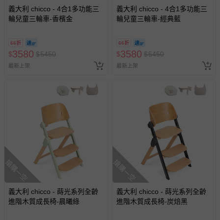
用，使用時若出現異常反應，請立即停止使用，並向醫生諮
義大利 chicco - 4合1多功能三
義大利 chicco - 4合1多功能三
詢。 ● 本商品無法預防登革熱等疾病。 ● 使用前先搖動瓶
輪兒童三輪車-香檳金
輪兒童三輪車-經典藍
身，使用時請注意噴孔方向，約距10公分平均地噴灑於身體
肌膚；約每隔3小時使用一次，以保持最佳防蚊效果。 ● 欲
66折
66折
塗抹嬰兒臉與頸部，請先噴灑在手掌上在進行塗抹。 《直
3580
3580
$
$
5450
$
$
5450
飲彈跳杯620ml》 ● 使用完畢後請及時清洗，避免長時間孳
最新上架
生細菌。 ● 請使用中性清潔液，請勿使用洗碗機、烘碗機。
最新上架
● 清洗後請立即晾乾，勤加清潔可防止異味產生。 ● 請勿使
用研磨粉、菜瓜布、鐵絲球、去汙粉清潔。 ● 勿裝入乾冰、
碳酸飲料、發酵食品、因內部氣壓上升可能導致噴濺或發生
危險。 ● 勿用於微波爐可能導致產品破損。 ● 請遠離爐
灶、火爐、火源可能造成產品變形破損。 ● 勿盛裝強酸、強
鹼於杯內。 ● 置放於包內前請先檢查是否配件都有安裝好，
盛裝水後請倒放看是否有漏水，再放入包內。 ● 請將產品置
放於嬰童觸及不到的地方，勿將產品用於飲用以外的功能，
搶購一空
搶購一空
以避免造成傷害。 ● 飲品建議盛裝45°C以下，小心燙口也
防止噴濺。 ● 不適合3歲以下嬰幼兒使用，因為細小零件、
包材塑膠袋可能造成窒息，請將本品置放於嬰幼兒接觸不到
義大利 chicco - 蒔光系列全齡
義大利 chicco - 蒔光系列全齡
的地方。 《凍凍巾》 ● 本產品僅供外用，不可食用。 ● 本
進階木質成長椅-晨曦綠
進階木質成長椅-炭焙黑
產品不建議嬰幼兒、孕婦、皮膚過敏、皮膚外傷者使用。 ●
若出現紅疹、搔癢等異常，請立即停止使用。 ● 若誤入於眼