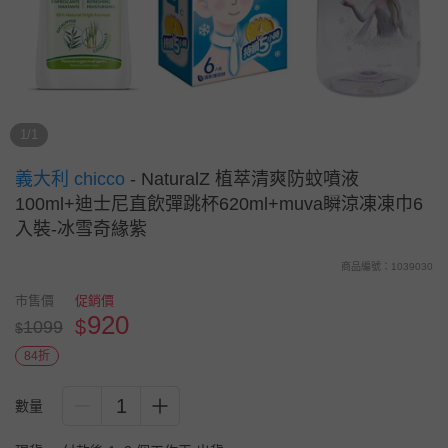
1/1
義大利 chicco
-
NaturalZ 植萃清爽防蚊噴液
100ml+迪士尼直飲彈跳杯620ml+muva瞬涼凍凍巾6
入裝-冰雪奇緣紫
商品編號：1039030
市售價
促銷價
920
$
1099
$
84折
1
數量