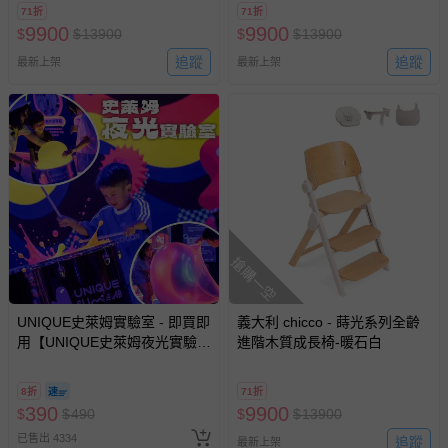
71折
71折
睛及口中，請立即以大量清水沖洗，並就醫。 ● 請勿使用於
9900
9900
$
$
13900
$
$
13900
眼睛周圍、傷口、濕疹、皮疹等部位。 ● 兒童使用時請由家
長指導或陪同使用。 ● 使用後若發現凍凍巾乾硬或變色，請
追蹤
追蹤
最新上架
最新上架
勿再使用。 ● 請放置於兒童無法取得之處。 ● 避免陽光直
射,請存放於陰涼乾燥處。 〈使用方式〉 ● 撕開包裝，將凍
凍巾白色面披掛於頸部或其它想降溫的部位。 ● 凍凍巾可持
續效果最長約5小時。 ● 若乾燥或無效時請更換新的一條。
● 為一次性用品，請勿重複使用。 ● 可將圓頭一端插入切口
固定使用。
退換貨須知
您所購買的商品享有7天的鑑賞期／猶豫期權益，但此期間
搶購一空
並非試用期，您所退回的商品必須是未經使用的全新狀態，
包含完整包裝、配件、說明文件及贈品等。
UNIQUE史萊姆實驗室 - 即買即
義大利 chicco - 蒔光系列全齡
用【UNIQUE史萊姆夜光實驗室
進階木質成長椅-暖石白
如需退換貨，請於收到商品7天（含例假日內提出），如為
@ 台北科教館 】2026/6/11-
瑕疵退換貨所產生的運費，將由媽咪愛負責處理，若非瑕疵
8/30 (電子票券，於展期現場憑
退貨，您可至『查詢訂單』>『已出貨』中查詢該筆訂單，
8折
71折
訂單編號兌換，逾期作廢) (大
390
9900
$
並點選『我要退貨』即可進行申請。若有相關退貨問題，請
$
490
$
$
13900
人小孩均一價(3歲以上需購票))
至媽咪愛
LINE@客服ID: @mamilove
我們將依序為您處理
已售出 4334
追蹤
最新上架