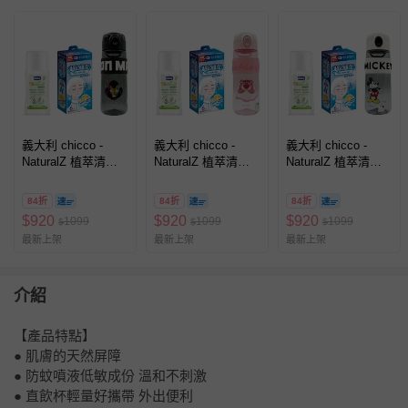
義大利 chicco -
義大利 chicco -
義大利 chicco -
NaturalZ 植萃清爽
NaturalZ 植萃清爽
NaturalZ 植萃清爽
防蚊噴液100ml+迪
防蚊噴液100ml+迪
防蚊噴液100ml+迪
士尼直飲彈跳杯
士尼直飲彈跳杯
士尼直飲彈跳杯
84折
84折
84折
620ml+muva瞬涼凍
620ml+muva瞬涼凍
620ml+muva瞬涼凍
$
920
$
920
$
920
1099
1099
1099
$
$
$
凍巾6入裝-鋼鐵人黑
凍巾6入裝-熊抱哥粉
凍巾6入裝-米奇白
最新上架
最新上架
最新上架
白
介紹
【產品特點】
● 肌膚的天然屏障
● 防蚊噴液低敏成份 溫和不刺激
● 直飲杯輕量好攜帶 外出便利