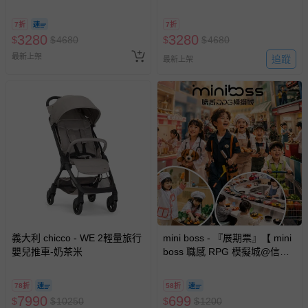
灰
米
7折
7折
3280
3280
$
$
4680
$
$
4680
最新上架
追蹤
最新上架
義大利 chicco - WE 2輕量旅行
mini boss - 『展期票』【 mini
嬰兒推車-奶茶米
boss 職感 RPG 模擬城@信義
A11 】2026/7/10-8/30 (電子票
券，於展期現場憑訂單編號兌
78折
58折
換，依現場梯次安排入場，逾
7990
699
$
$
10250
$
$
1200
期作廢) (兒童票(2歲以上)贈一