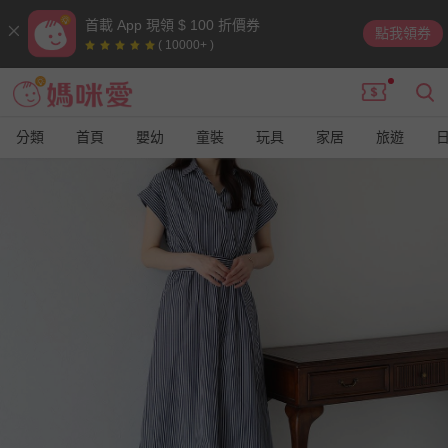
首載 App 現領 $ 100 折價券
點我領券
( 10000+ )
分類
首頁
嬰幼
童裝
玩具
家居
旅遊