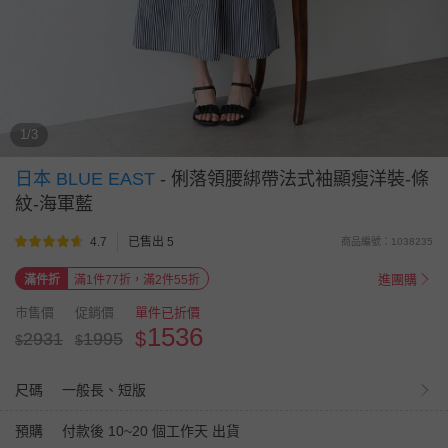
1/3
日本 BLUE EAST
-
俐落領腰綁帶法式袖顯瘦洋裝-條
紋-海軍藍
4.7
已售出 5
商品編號：1038235
進團購
滿件折
滿1件77折，滿2件55折
市售價
促銷價
單件已折價
1536
$
2931
1995
$
$
尺碼
一般長、短版
預購
付款後 10~20 個工作天 出貨