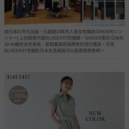
由日本幻冬社出版，已超過10年的人氣女性雜誌GINGER[ジン
ジャー] 上也經常刊登BLUEEAST的服飾。GINGER對於日本的
30-40歲的女性來說，是相當具有指標性的流行雜誌。可見
BLUEEAST衣服對日本女孩來說可以說是很熟悉呢～