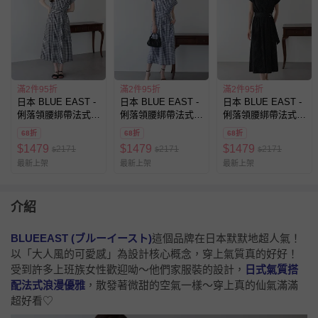
滿2件95折
滿2件95折
滿2件95折
日本 BLUE EAST -
日本 BLUE EAST -
日本 BLUE EAST -
俐落領腰綁帶法式袖
俐落領腰綁帶法式袖
俐落領腰綁帶法式袖
顯瘦洋裝-小格子-黑
顯瘦洋裝-小格子-藍
顯瘦洋裝-波點-黑
68折
68折
68折
$
1479
$
1479
$
1479
2171
2171
2171
$
$
$
最新上架
最新上架
最新上架
介紹
BLUEEAST (ブルーイースト)
這個品牌在日本默默地超人氣！
以「大人風的可愛感」為設計核心概念，穿上氣質真的好好！
受到許多上班族女性歡迎呦～他們家服裝的設計，
日式氣質搭
配法式浪漫優雅
，散發著微甜的空氣一樣～穿上真的仙氣滿滿
超好看♡