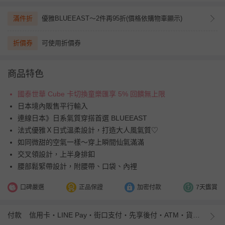
滿件折
優雅BLUEEAST～2件再95折(價格依購物車顯示)
折價券
可使用折價券
商品特色
國泰世華 Cube 卡切換童樂匯享 5% 回饋無上限
日本境內販售平行輸入
連線日本》日系氣質穿搭首選 BLUEEAST
法式優雅Ｘ日式溫柔設計，打造大人風氣質♡
如同微甜的空氣一樣～穿上瞬間仙氣滿滿
交叉領設計，上半身排釦
腰部鬆緊帶設計，附腰帶、口袋、內裡
口碑嚴選
正品保證
加密付款
7天鑑賞
付款
信用卡・LINE Pay・街口支付・先享後付・ATM・貨到付款・iPASS MONEY