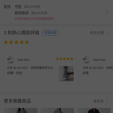
配送
宅配
滿$699免運
超商取貨
滿$699免運
註冊新會員立即領首購免運券
3 則熱心媽咪評論
更多評價
真實承諾
Jiayi Kuo
Jiayi Kuo
日本 BLUE EAST - 俐落領腰綁帶法式袖
日本 BLUE EAST -
顯瘦洋裝-條紋-海軍藍
顯瘦洋裝-黑
回購，包色
好看
更多推薦商品
看更多