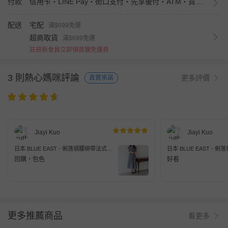
付款
信用卡・LINE Pay・街口支付・先享後付・ATM・貨到付款・iPASS MONEY
配送
宅配
滿$699免運
超商取貨
滿$699免運
註冊新會員立即領首購免運券
3 則熱心媽咪評論
更多評價
真實承諾
Jiayi Kuo
Jiayi Kuo
日本 BLUE EAST - 俐落領腰綁帶法式袖
日本 BLUE EAST -
顯瘦洋裝-條紋-海軍藍
顯瘦洋裝-黑
回購，包色
好看
更多推薦商品
看更多