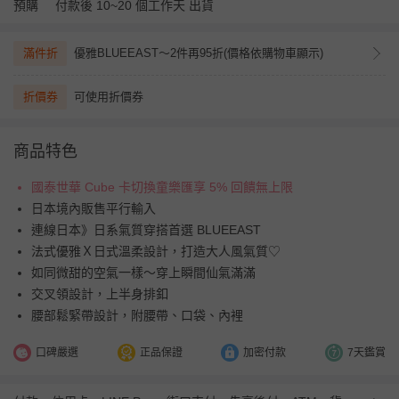
預購
付款後 10~20 個工作天 出貨
滿件折
優雅BLUEEAST～2件再95折(價格依購物車顯示)
折價券
可使用折價券
商品特色
國泰世華 Cube 卡切換童樂匯享 5% 回饋無上限
日本境內販售平行輸入
連線日本》日系氣質穿搭首選 BLUEEAST
法式優雅Ｘ日式溫柔設計，打造大人風氣質♡
如同微甜的空氣一樣～穿上瞬間仙氣滿滿
交叉領設計，上半身排釦
腰部鬆緊帶設計，附腰帶、口袋、內裡
口碑嚴選
正品保證
加密付款
7天鑑賞