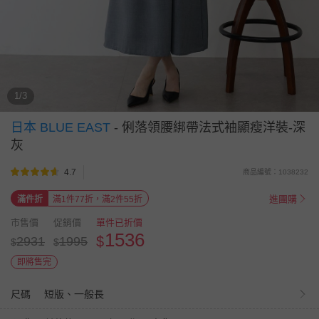
1/3
日本 BLUE EAST
-
俐落領腰綁帶法式袖顯瘦洋裝-深
灰
4.7
商品編號：1038232
進團購
滿件折
滿1件77折，滿2件55折
市售價
促銷價
單件已折價
1536
$
2931
1995
$
$
即將售完
尺碼
短版、一般長