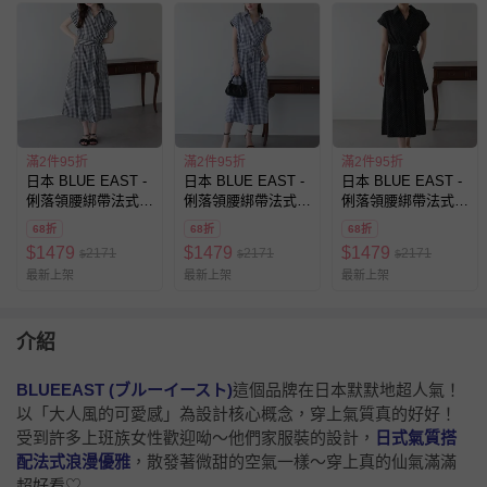
滿2件95折
滿2件95折
滿2件95折
日本 BLUE EAST -
日本 BLUE EAST -
日本 BLUE EAST -
俐落領腰綁帶法式袖
俐落領腰綁帶法式袖
俐落領腰綁帶法式袖
顯瘦洋裝-小格子-黑
顯瘦洋裝-小格子-藍
顯瘦洋裝-波點-黑
68折
68折
68折
$
1479
$
1479
$
1479
2171
2171
2171
$
$
$
最新上架
最新上架
最新上架
介紹
BLUEEAST (ブルーイースト)
這個品牌在日本默默地超人氣！
以「大人風的可愛感」為設計核心概念，穿上氣質真的好好！
受到許多上班族女性歡迎呦～他們家服裝的設計，
日式氣質搭
配法式浪漫優雅
，散發著微甜的空氣一樣～穿上真的仙氣滿滿
超好看♡