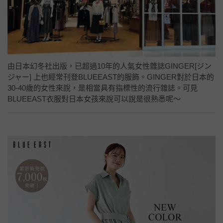
由日本幻冬社出版，已超過10年的人氣女性雜誌GINGER[ジン
ジャー] 上也經常刊登BLUEEAST的服飾。GINGER對於日本的
30-40歲的女性來說，是相當具有指標性的流行雜誌。可見
BLUEEAST衣服對日本女孩來說可以說是很熟悉呢～