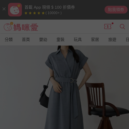
首載 App 現領 $ 100 折價券
點我領券
( 10000+ )
分類
首頁
嬰幼
童裝
玩具
家居
旅遊