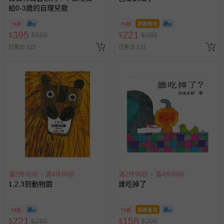
給0-3歲的自理兒歌
79折
79折
即將售完
395
221
$
$
500
$
$
280
已售出 623
已售出 123
滿2件95折，滿4件89折
滿2件95折，滿4件89折
1,2,3到動物園
誰吃掉了
79折
79折
即將售完
221
158
$
$
280
$
$
200