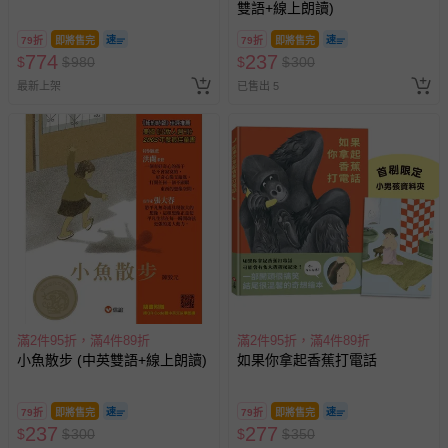
雙語+線上朗讀)
79折
即將售完
79折
即將售完
774
237
$
$
980
$
$
300
最新上架
已售出 5
滿2件95折，滿4件89折
滿2件95折，滿4件89折
小魚散步 (中英雙語+線上朗讀)
如果你拿起香蕉打電話
79折
即將售完
79折
即將售完
237
277
$
$
300
$
$
350