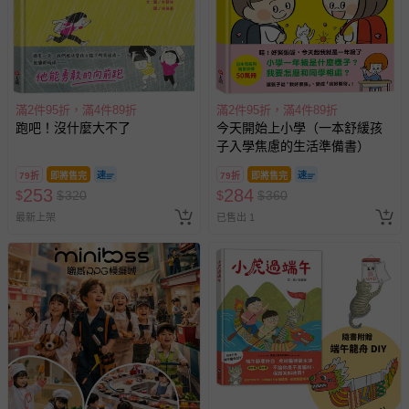
滿2件95折，滿4件89折
滿2件95折，滿4件89折
跑吧！沒什麼大不了
今天開始上小學（一本舒緩孩
子入學焦慮的生活準備書）
79折
即將售完
79折
即將售完
253
284
$
$
320
$
$
360
最新上架
已售出 1