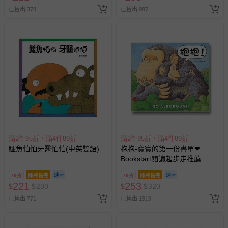
已售出 378
已售出 987
滿2件95折，滿4件89折
滿2件95折，滿4件89折
鱷魚怕怕牙醫怕怕(中英雙語)
抱抱-寶寶的第一份書單❤
Bookstart閱讀起步走推薦
79折
即將售完
79折
即將售完
221
253
$
$
280
$
$
320
已售出 771
已售出 1919