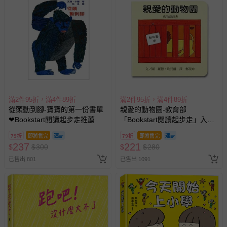
滿2件95折，滿4件89折
滿2件95折，滿4件89折
從頭動到腳-寶寶的第一份書單
親愛的動物園-教育部
❤Bookstart閱讀起步走推薦
「Bookstart閱讀起步走」入選
書單
79折
即將售完
79折
即將售完
237
221
$
$
300
$
$
280
已售出 801
已售出 1091