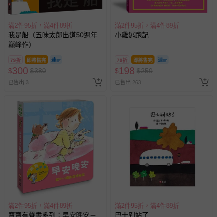
滿2件95折，滿4件89折
滿2件95折，滿4件89折
我是船（五味太郎出道50週年
小雞逃跑記
巔峰作）
79折
即將售完
79折
即將售完
300
198
$
$
380
$
$
250
已售出 3
已售出 263
滿2件95折，滿4件89折
滿2件95折，滿4件89折
寶寶有聲書系列：早安晚安－
巴士到站了