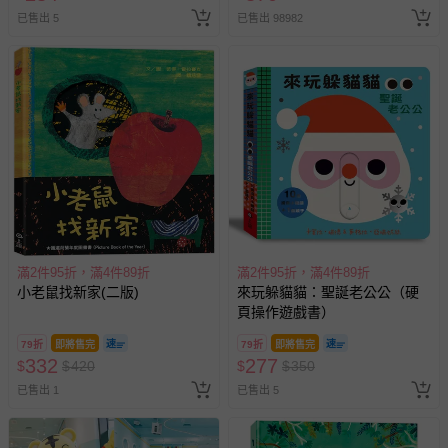
已售出 5
已售出 98982
償。
滿2件95折，滿4件89折
滿2件95折，滿4件89折
小老鼠找新家(二版)
來玩躲貓貓：聖誕老公公（硬
頁操作遊戲書）
79折
即將售完
79折
即將售完
332
277
$
$
420
$
$
350
已售出 1
已售出 5