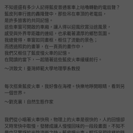
不知道還有多少人記得藍皮普通客車上咕嚕轉動的電扇聲？
藍皮列車行進的轟隆聲中，那些吊在車頂的老電扇，
是許多旅客的共同記憶。
這些車窗可開啟的車廂，讓人得以迎風欣賞沿途風景，
感受與外界零距離的連結，也承載著濃厚的鄉愁氛圍。
我總覺得，車窗如同畫框，框住了流動的景色；
而透過照鈞的畫筆，在一頁頁的畫作中，
我們又框住了藍皮慢火車的記憶。
在閱讀的當下，一起隨著這些藍皮火車緩緩前行。
～洪致文∣臺灣師範大學地理學系教授
每次搭乘藍皮火車，我好像在海裡。快樂地睜開眼睛，看到另
一個世界。
～劉克襄∣自然生態作家
我們從小唱著火車快飛，物理上的火車是很快的，人的回憶卻
又時常快中取慢，發酵成讓人慢慢回味的一段段畫面，不知不
覺中又驚訝於光陰流逝之快。藍皮慢火車，輕巧呈現這樣的時