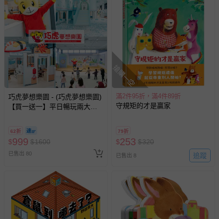
搶購一空
滿2件95折，滿4件89折
巧虎夢想樂園 - (巧虎夢想樂園)
守規矩的才是贏家
【買一送一】平日暢玩兩大一
小套票 (正券為電子票券現場兌
換，贈送券現場領取)-效期至
62折
79折
2026/10/16 正券逾期視同現金
999
253
$
$
1600
$
$
320
券使用
已售出 80
追蹤
已售出 8