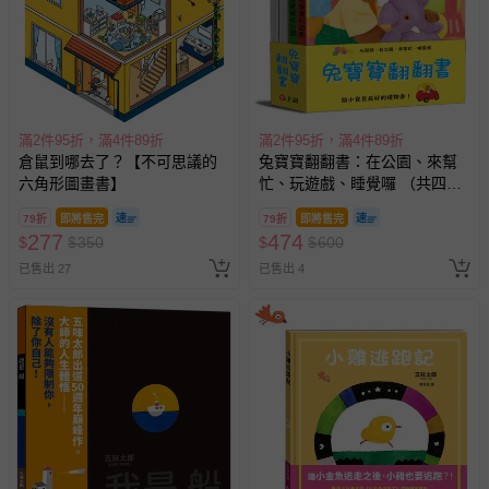
滿2件95折，滿4件89折
滿2件95折，滿4件89折
倉鼠到哪去了？【不可思議的
兔寶寶翻翻書：在公園、來幫
六角形圖畫書】
忙、玩遊戲、睡覺囉 （共四
冊）
79折
即將售完
79折
即將售完
277
474
$
$
350
$
$
600
已售出 27
已售出 4