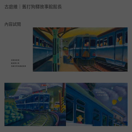
古庭維｜舊打狗驛故事館館長
內容試閱