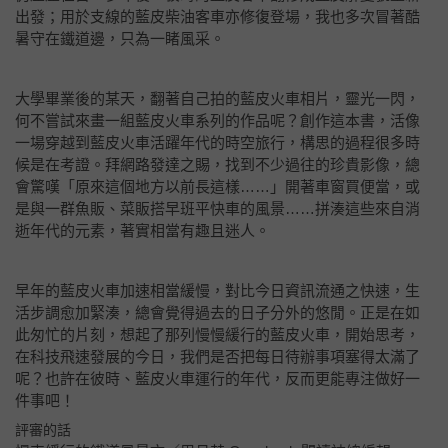
出發；用於支線的藍皮柴油客車亦修復登場，我也多次冒著酷
暑守在鐵道邊，只為一睹風采。
大學畢業後的某天，翻著自己拍的藍皮火車相片，靈光一閃，
何不嘗試來畫一組藍皮火車系列的作品呢？創作這本書，活像
一場穿越到藍皮火車活躍年代的時空旅行，構思的過程很多時
候是在考證。拜網路發達之賜，找到不少過往的珍貴影像，總
會驚嘆「原來這個地方以前長這樣……」開著車窗買便當，或
是與一群魚販、菜販搭早班平快車的風景……拼湊這些來自消
逝年代的元素，著實相當有趣且迷人。
早年的藍皮火車加速相當緩慢，對比今日資訊流通之快速，生
活步調愈加緊湊，總會覺得過去的日子分外的悠閒。正是在如
此匆忙的片刻，想起了那列慢慢緩行的藍皮火車，開始思考，
在科技飛速發展的今日，我們是否把每日待辦事項塞得太滿了
呢？也許在彼時、藍皮火車運行的年代，反而更能專注做好一
件事吧！
評審的話