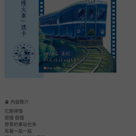
🚊 內容簡介
它跑得慢
很慢 很慢
停靠的車站也多
有著一扇一扇