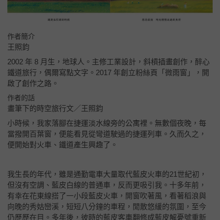
作者簡介
王照鈞
2002 年 8 月生，地球人。主修工業設計，斜槓插畫創作，醉心
鐵道旅行，偶爾寫點文字。2017 年創立粉絲頁「微雨窗」，開
啟了創作之路。
作者的話
畫筆下的時空旅行
文／王照鈞
小時候，我家落腳在捷運淡水線旁的公寓裡。無數個夜晚，每
當撥開百葉窗，便能看見從彎道駛過的捷運列車。久而久之，
便開始對火車、鐵道產生興趣了。
我生長的年代，雖是通勤電車大量取代藍皮火車的21世紀初，
但沒有空調、藍皮白線的普通車，反而更吸引我。十多年前，
有幸在花東線搭了一小段藍皮火車，開窗吹著風，看著稻浪與
向晚的秀姑巒溪，短短八分鐘的車程，閒散悠緩的氛圍，至今
仍歷歷在目。多年後，彼時的藍皮客車翻修成藍皮解憂號重新