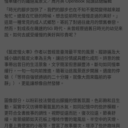
慢車緩行的鐵道風景
文／周月英 Openbook 閱讀誌總編輯
「時光的腳步加快了，我們的腳步也在不知不覺間變得越來越
匆忙。總是在忙碌的時候，想念從前時光慢慢走過的美好。」
這是一種常見的成人式鄉愁，寄託了對過往歲月的懷舊眷戀。
然而，對成長在飆速的5G 時代、未曾經歷過舊日時光的幼兒來
說，如何去感受緩慢的美好與珍貴呢？
《藍皮慢火車》作者以曾經是臺灣最平常的風景、蹤跡遍及大
城小鎮的藍皮火車為主角，讓這份情感具體化成形。詩意的敘
事帶出昔日的生活景象，文字簡潔但意韻豐沛。斷句如同慢車
緩行，一句一句向前推進，隨著沿途風景逐步開展。適度的停
頓（「等待自強號通過的二十分鐘，就像大雨來臨前的寧
靜」），更能讓想像自然發酵。
圖像部分，以粉彩技法營造出朦朧的懷舊氛圍，色彩飽和且生
動，寫實中又彷彿帶著氤氳的水氣，如同記憶中的些許模糊，
更符合全書敘事的調性。視野從遠而近，復次拉遠，節奏舒
緩。背景細節如天花板上嘎吱作響的電風扇、半空中的天燈、
月臺上賣便當的小販等，豐富了故事層次，增添了些許趣味與