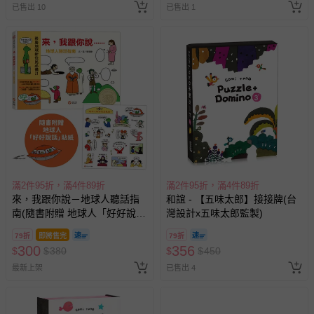
已售出 10
已售出 1
滿2件95折，滿4件89折
滿2件95折，滿4件89折
來，我跟你說－地球人聽話指
和誼 - 【五味太郎】接接牌(台
南(隨書附贈 地球人「好好說
灣設計x五味太郎監製)
話」貼紙)
79折
即將售完
79折
300
356
$
$
380
$
$
450
最新上架
已售出 4