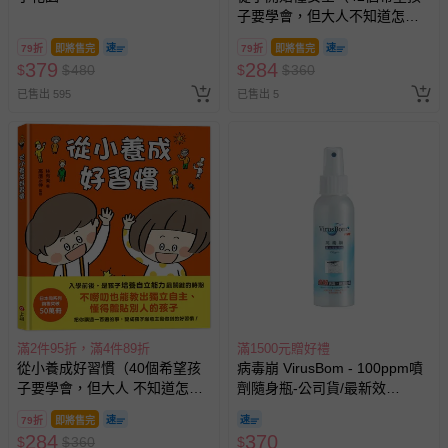
相關的退換貨辦理流程，可詳見：
退換貨 & 退款問題
子要學會，但大人不知道怎麼
教的安全守則）
79折
即將售完
79折
即將售完
379
284
其他常見問題：
$
$
480
$
$
360
已售出 595
已售出 5
運送服務：目前提供的運送僅限台灣本島。如您位於離島地
區，可能會無法配送，或須依據商品需加收離島運費。廠商
亦保留出貨與否的權利。離島、偏遠地區、樓層親送等加價
費用，可能會另需加收。
商品實際的配達日期，可於訂單個人資料內的查詢訂單內，
已出貨通知之訊息為主。
如您收到商品，請依正常流程檢查是否完好，若商品遇瑕疵
情形，您可申請更換新品或退貨，請見：
退貨的辦理流程
。
若您對於會員帳號、商品訂購與資訊、購物流程、付款方
式、折價券與購物金的使用、退貨及商品運送方式等有疑
問，你可詳見：
媽咪愛客服中心
。
滿2件95折，滿4件89折
滿1500元贈好禮
從小養成好習慣（40個希望孩
病毒崩 VirusBom - 100ppm噴
預購商品：預購為海外同步代購，遇缺貨即會通知媽咪並協
子要學會，但大人 不知道怎麼
劑隨身瓶-公司貨/最新效
助取消退款事宜。
教的生活習慣）
期-100ml
79折
即將售完
商品如因「價格、組合」等錯誤原因，導致無法安排出貨，
284
370
$
$
360
$
會主動以簡訊及mail通知訂單取消事宜，並將提供適當補