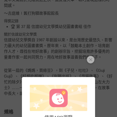
間感。
～古庭維∣舊打狗驛故事館館長
得獎記錄
🏆 第 37 屆 信誼幼兒文學獎幼兒圖畫書組 佳作
關於信誼幼兒文學獎
信誼幼兒文學獎自 1987 年創設以來，是台灣歷史最悠久、影響
力最大的幼兒圖畫書獎。歷年來，以「鼓勵本土創作，培育創
作人才，尋找在地好故事」的創辦宗旨，挖掘培育許多優秀的
童書作家一起共同努力，用在地好故事滋養我們的孩子。
從第一屆的《媽媽，買綠豆》，到《子兒，吐吐》、《Guji
Guji》、《好想吃榴槤》、《劍獅出巡》、《尋貓啟事》、《好
忙的除夕》、《企鵝演奏會》、《小威的眼睛》、《山左大力
士》……一本一本原創經典好書，陪伴著我們的孩子，在故事
中長大，讓孩子成為有自信、認同自己文化的人。
規格