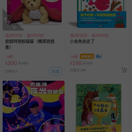
並非試用期，您所退回的商品必須是未經使用的全新狀態，
包含完整包裝、配件、說明文件及贈品等。
搶購一空
如需退換貨，請於收到商品7天（含例假日內提出），如為
瑕疵退換貨所產生的運費，將由媽咪愛負責處理，若非瑕疵
滿2件95折，滿4件89折
滿2件95折，滿4件89折
退貨，您可至『查詢訂單』>『已出貨』中查詢該筆訂單，
遊戲時間躲貓貓（觸摸遊戲
小金魚逃走了
並點選『我要退貨』即可進行申請。若有相關退貨問題，請
書）
至媽咪愛
LINE@客服ID: @mamilove
我們將依序為您處理
79折
79折
即將售完
與服務，謝謝。
300
198
$
$
380
$
$
250
已售出 286
追蹤
已售出 6
針對滿件折/滿額贈…等活動，如因部份退貨，而該訂單保
留商品未達活動門檻，將以原價計算，活動贈品亦需一併退
回。
部分商品依據消費者保護法的規定，不適用七天鑑賞期/猶
豫期範圍：
易於腐敗、保存期限較短或解約時即將逾期（例如生鮮
商品、食品等）。
客製化商品（例如客製生日書、姓名貼等）。