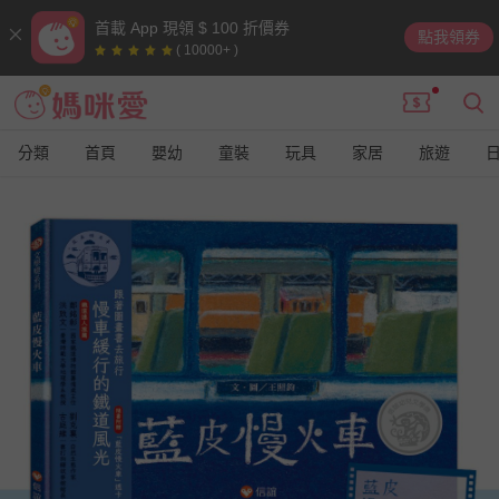
首載 App 現領 $ 100 折價券
點我領券
( 10000+ )
分類
首頁
嬰幼
童裝
玩具
家居
旅遊