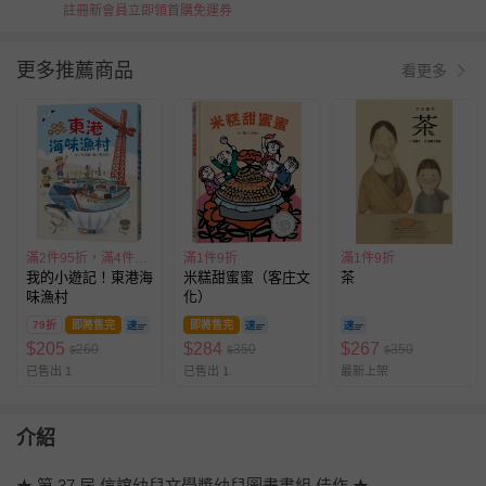
註冊新會員立即領首購免運券
更多推薦商品
看更多
滿2件95折，滿4件89折
滿1件9折
滿1件9折
我的小遊記！東港海
米糕甜蜜蜜（客庄文
茶
味漁村
化）
79折
即將售完
即將售完
$
205
$
284
$
267
260
350
350
$
$
$
已售出 1
已售出 1
最新上架
介紹
★ 第 37 屆 信誼幼兒文學獎幼兒圖畫書組 佳作 ★