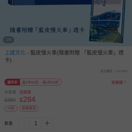
1/9
上誼文化
-
藍皮慢火車(隨書附贈 「藍皮慢火車」透
卡)
商品編號：1037668
進團購
滿件折
滿2件95折，滿4件89折
市售價
促銷價
284
$
360
$
79折
即將售完
1
數量