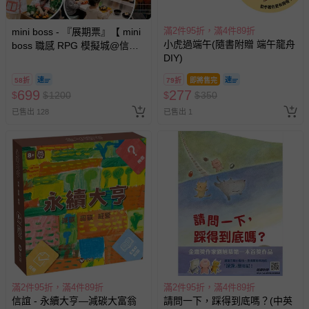
滿2件95折，滿4件89折
mini boss - 『展期票』【 mini
小虎過端午(隨書附贈 端午龍舟
boss 職感 RPG 模擬城@信義
DIY)
A11 】2026/7/10-8/30 (電子票
券，於展期現場憑訂單編號兌
58折
79折
即將售完
換，依現場梯次安排入場，逾
699
277
$
$
1200
$
$
350
期作廢) (兒童票(2歲以上)贈一
已售出 128
已售出 1
名陪伴成人)
滿2件95折，滿4件89折
滿2件95折，滿4件89折
信誼 - 永續大亨—減碳大富翁
請問一下，踩得到底嗎？(中英