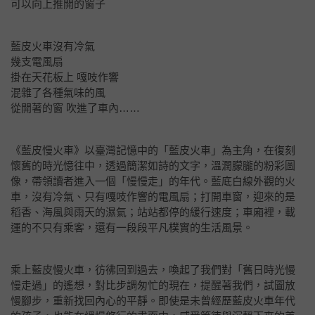
可以向上推開的窗子
藍皮火車沒有冷氣
幾支電風扇
掛在天花板上 嘎吱作響
混雜了各種氣味的風
從開著的窗 吹進了車內……
《藍皮慢火車》以臺灣記憶中的「藍皮火車」為主角，在復刻
懷舊的時光憶往中，透過簡潔如詩的文字，溫潤朦朧的粉彩圖
像，帶領讀者進入一個「慢慢走」的年代。藍底白線外觀的火
車，沒有冷氣、只有嘎吱作響的電風扇；打開車窗，迎來的是
稻香、海風與雨天的濕氣；站站都停的緩行速度；車廂裡，載
運的不只有乘客，還有一段段平凡樸實的生活風景。
乘上藍皮慢火車，彷彿回到過去，喚起了我們對「舊日時光慢
慢走過」的遙想，對比步調匆忙的現在，提醒著我們，試圖放
慢腳步，重新找回內心的平靜。即使是未曾經歷藍皮火車年代