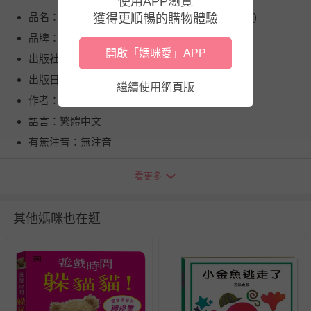
使用APP瀏覽
品名：藍皮慢火車(隨書附贈 「藍皮慢火車」透卡)
獲得更順暢的購物體驗
品牌：上誼文化
開啟「媽咪愛」APP
出版社：信誼
出版日期：2026/05
繼續使用網頁版
作者：王照鈞
語言：繁體中文
有無注音：無注音
平裝/精裝：精裝
看更多
頁數：40
出版地（國）：台灣
其他媽咪也在逛
供電資訊：無
繪者：王照鈞
適用年齡：3～8歲
退換貨須知
您所購買的商品享有7天的鑑賞期／猶豫期權益，但此期間