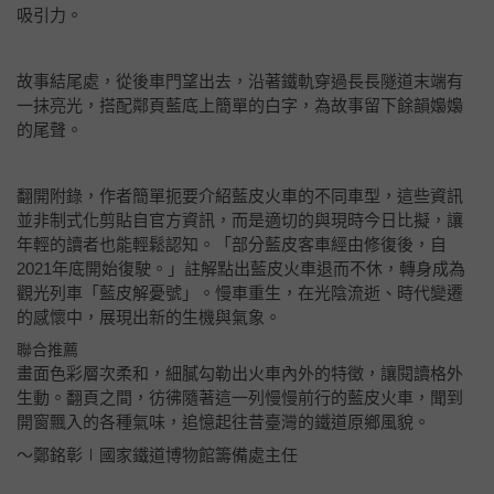
吸引力。
故事結尾處，從後車門望出去，沿著鐵軌穿過長長隧道末端有
一抹亮光，搭配鄰頁藍底上簡單的白字，為故事留下餘韻嬝嬝
的尾聲。
翻開附錄，作者簡單扼要介紹藍皮火車的不同車型，這些資訊
並非制式化剪貼自官方資訊，而是適切的與現時今日比擬，讓
年輕的讀者也能輕鬆認知。「部分藍皮客車經由修復後，自
2021年底開始復駛。」註解點出藍皮火車退而不休，轉身成為
觀光列車「藍皮解憂號」。慢車重生，在光陰流逝、時代變遷
的感懷中，展現出新的生機與氣象。
聯合推薦
畫面色彩層次柔和，細膩勾勒出火車內外的特徵，讓閱讀格外
生動。翻頁之間，彷彿隨著這一列慢慢前行的藍皮火車，聞到
開窗飄入的各種氣味，追憶起往昔臺灣的鐵道原鄉風貌。
～鄭銘彰∣國家鐵道博物館籌備處主任