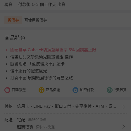
現貨
付款後 1~3 個工作天 出貨
折價券
可使用折價券
商品特色
國泰世華 Cube 卡切換童樂匯享 5% 回饋無上限
信誼幼兒文學獎幼兒圖畫書組 佳作
隨書附贈 「藍皮慢火車」透卡
慢車緩行的鐵道風光
打開車窗 展開微風徐徐的解憂之旅
口碑嚴選
正品保證
加密付款
7天鑑賞
付款
信用卡・LINE Pay・街口支付・先享後付・ATM・貨到付款・iPASS MONEY
配送
宅配
滿$699免運
超商取貨
滿$699免運