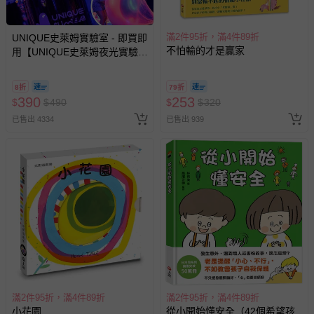
報紙、期刊或雜誌（惟書籍如經拆封、使用，則酌收整
新費用）。
滿2件95折，滿4件89折
UNIQUE史萊姆實驗室 - 即買即
不怕輸的才是贏家
用【UNIQUE史萊姆夜光實驗室
經消費者拆封之影音商品或電腦軟體（例如 DVD、CD
@ 台北科教館 】2026/6/11-
等）。
8/30 (電子票券，於展期現場憑
8折
79折
非以有形媒介提供之數位內容或一經提供即為完成之線
訂單編號兌換，逾期作廢) (大
390
253
$
$
490
$
$
320
上服務，經消費者事先同意始提供（例如線上課程、遊
人小孩均一價(3歲以上需購票))
已售出 4334
戲或活動點數等）。
已售出 939
已拆封之以下類型商品：
-個人衛生用品（例如尿布、貼身衣物、泳裝、襪子、地
墊、寢具類等）。
-新生兒親膚衣物（嬰幼兒包巾與背巾、包屁衣、學習
褲、紗布衣等）。
-接觸性孕哺產品（奶嘴、奶瓶、擠乳器、哺乳衣、托腹
帶束縛衣、餐搖椅等）。
-其他原廠盒裝商品封口處已貼上「不可拆封」，或具警
示字句等說明貼紙、封條者。
國際航空、客運、訂房等服務。
滿2件95折，滿4件89折
滿2件95折，滿4件89折
小花園
從小開始懂安全（42個希望孩