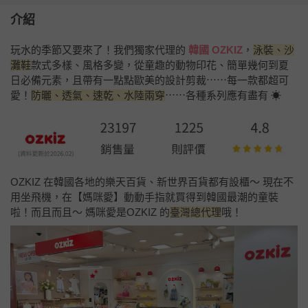
介紹
玩水的季節又要來了！我們獨家代理的
韓國 OZKIZ
，
泳裝、沙
灘鞋
款式多樣、風格多變，從童趣的動物印花、簡單幾何到夏
日必備元素，且帶有一點點歐美的設計剪裁⋯⋯每一款都超可
愛！
防曬、透氣、速乾、水陸兩穿
⋯⋯各種系列應有盡有 ☀
OZKIZ 在韓國各地的樂天百貨、新世界百貨都有設櫃～ 現在不
用坐飛機，在【媽咪愛】動動手指就買得到韓國最潮的童裝
啦！而且而且～ 媽咪愛是OZKIZ 的
臺灣總代理
哦！