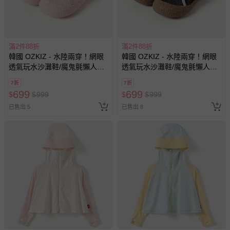
問，你可詳見：
媽咪愛客服中心
。
預購商品：預購為海外同步代購，遇缺貨即會通知媽咪並協
助取消退款事宜。
滿2件88折
滿2件88折
商品如因「價格、組合」等錯誤原因，導致無法安排出貨，
韓國 OZKIZ - 水陸兩穿！網眼
韓國 OZKIZ - 水陸兩穿！網眼
會主動以簡訊及mail通知訂單取消事宜，並將提供適當補
透氣玩水沙灘鞋/魔鬼氈懶人鞋-
透氣玩水沙灘鞋/魔鬼氈懶人鞋-
償。
粉
黑
7折
7折
699
699
$
$
999
$
$
999
已售出 5
已售出 8