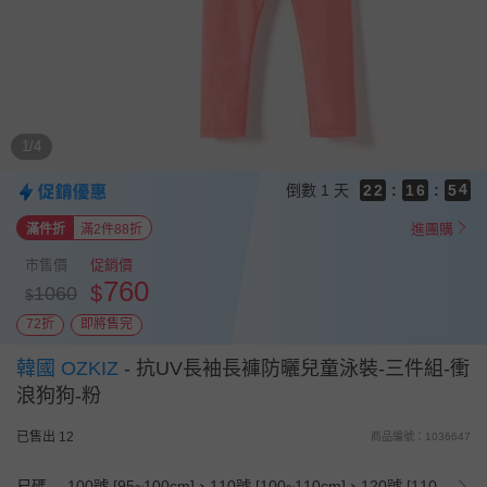
9
9
9
9
8
8
8
8
7
7
7
7
6
6
6
6
5
9
5
5
5
4
9
8
4
1/4
4
4
3
8
7
3
3
3
2
7
6
2
倒數
1 天
2
2
:
1
6
:
5
1
1
1
0
5
4
0
進團購
滿件折
滿2件88折
0
0
4
3
3
2
市售價
促銷價
2
1
760
$
1060
$
1
0
0
72折
即將售完
韓國 OZKIZ
-
抗UV長袖長褲防曬兒童泳裝-三件組-衝
浪狗狗-粉
已售出 12
商品編號：1036647
尺碼
100號 [95~100cm]、110號 [100~110cm]、120號 [110~120cm]、130號 [120~130cm]、140號 [130~140cm]