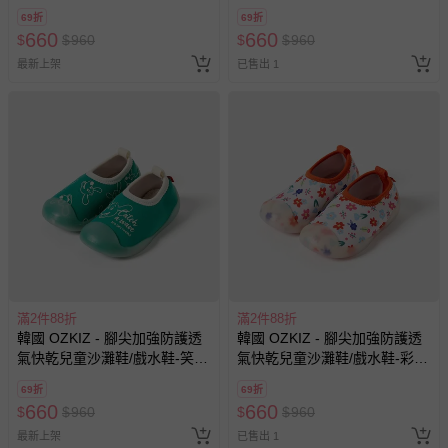
狗狗-粉
狗狗-藍
9. 每件商品於拍攝時均力求忠實呈現，但因每台電腦、手機或
69折
69折
平板等設備之螢幕亮度、解析度不同，可能會有些許色差，謝
660
660
$
$
960
$
$
960
謝媽咪爸比們的體諒。
最新上架
已售出 1
退換貨須知
您所購買的商品享有7天的鑑賞期／猶豫期權益，但此期間
並非試用期，您所退回的商品必須是未經使用的全新狀態，
包含完整包裝、配件、說明文件及贈品等。
如需退換貨，請於收到商品7天（含例假日內提出），如為
瑕疵退換貨所產生的運費，將由媽咪愛負責處理，若非瑕疵
退貨，您可至『查詢訂單』>『已出貨』中查詢該筆訂單，
並點選『我要退貨』即可進行申請。若有相關退貨問題，請
至媽咪愛
LINE@客服ID: @mamilove
我們將依序為您處理
與服務，謝謝。
滿2件88折
滿2件88折
韓國 OZKIZ - 腳尖加強防護透
韓國 OZKIZ - 腳尖加強防護透
氣快乾兒童沙灘鞋/戲水鞋-笑臉
氣快乾兒童沙灘鞋/戲水鞋-彩繪
針對滿件折/滿額贈…等活動，如因部份退貨，而該訂單保
狗狗-森林綠
花園-白
留商品未達活動門檻，將以原價計算，活動贈品亦需一併退
69折
69折
660
660
回。
$
$
960
$
$
960
最新上架
已售出 1