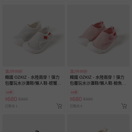
部分商品依據消費者保護法的規定，不適用七天鑑賞期/猶
豫期範圍：
易於腐敗、保存期限較短或解約時即將逾期（例如生鮮
商品、食品等）。
客製化商品（例如客製生日書、姓名貼等）。
報紙、期刊或雜誌（惟書籍如經拆封、使用，則酌收整
新費用）。
經消費者拆封之影音商品或電腦軟體（例如 DVD、CD
等）。
滿2件88折
滿2件88折
非以有形媒介提供之數位內容或一經提供即為完成之線
韓國 OZKIZ - 水陸兩穿！彈力
韓國 OZKIZ - 水陸兩穿！彈力
上服務，經消費者事先同意始提供（例如線上課程、遊
包覆玩水沙灘鞋/懶人鞋-螃蟹-
包覆玩水沙灘鞋/懶人鞋-鯨魚-
戲或活動點數等）。
白
粉
69折
69折
已拆封之以下類型商品：
680
680
$
$
980
$
$
980
-個人衛生用品（例如尿布、貼身衣物、泳裝、襪子、地
已售出 1
已售出 6
墊、寢具類等）。
-新生兒親膚衣物（嬰幼兒包巾與背巾、包屁衣、學習
褲、紗布衣等）。
-接觸性孕哺產品（奶嘴、奶瓶、擠乳器、哺乳衣、托腹