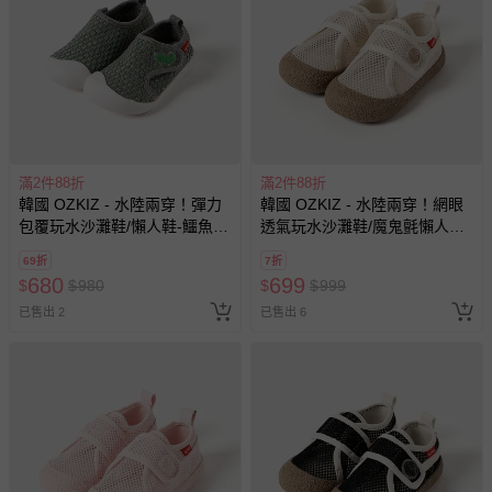
帶束縛衣、餐搖椅等）。
-其他原廠盒裝商品封口處已貼上「不可拆封」，或具警
示字句等說明貼紙、封條者。
國際航空、客運、訂房等服務。
相關的退換貨辦理流程，可詳見：
退換貨 & 退款問題
滿2件88折
滿2件88折
韓國 OZKIZ - 水陸兩穿！彈力
韓國 OZKIZ - 水陸兩穿！網眼
其他常見問題：
包覆玩水沙灘鞋/懶人鞋-鱷魚-
透氣玩水沙灘鞋/魔鬼氈懶人鞋-
運送服務：目前提供的運送僅限台灣本島。如您位於離島地
灰X綠
米杏
區，可能會無法配送，或須依據商品需加收離島運費。廠商
69折
7折
680
699
亦保留出貨與否的權利。離島、偏遠地區、樓層親送等加價
$
$
980
$
$
999
費用，可能會另需加收。
已售出 2
已售出 6
商品實際的配達日期，可於訂單個人資料內的查詢訂單內，
已出貨通知之訊息為主。
如您收到商品，請依正常流程檢查是否完好，若商品遇瑕疵
情形，您可申請更換新品或退貨，請見：
退貨的辦理流程
。
若您對於會員帳號、商品訂購與資訊、購物流程、付款方
式、折價券與購物金的使用、退貨及商品運送方式等有疑