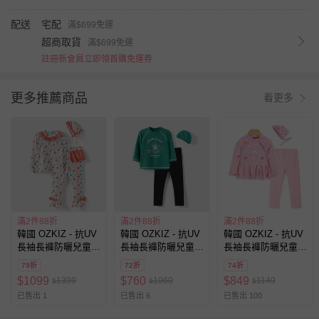
配送
宅配
滿$699免運
超商取貨
滿$699免運
註冊新會員立即領首購免運券
更多推薦商品
看更多
滿2件88折
滿2件88折
滿2件88折
韓國 OZKIZ - 抗UV
韓國 OZKIZ - 抗UV
韓國 OZKIZ - 抗UV
長袖長褲防曬兒童泳
長袖長褲防曬兒童泳
長袖長褲防曬兒童泳
裝-三件組-荷葉襬彩
裝-三件組-衝浪狗狗-
裝-三件組-甜心冰淇
79折
72折
74折
繪花園-白
森林綠X黑
淋
$
1099
$
760
$
849
1399
1060
1149
$
$
$
已售出 1
已售出 6
已售出 100