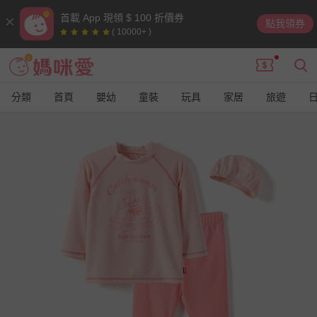
首載 App 現領 $ 100 折價券
點我領券
( 10000+ )
分類
首頁
嬰幼
童裝
玩具
家居
旅遊