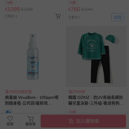
79折
72折
1099
760
$
$
1399
$
$
1060
已售出 1
追蹤
已售出 7
滿1500元贈好禮
滿2件88折
病毒崩 VirusBom - 100ppm噴
韓國 OZKIZ - 抗UV長袖長褲防
劑隨身瓶-公司貨/最新效
曬兒童泳裝-三件組-衝浪狗狗-
期-100ml
森林綠X黑
72折
370
760
$
$
$
1060
加入購物車
追蹤
購物車
已售出 98977
已售出 6