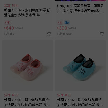
滿2件88折
UNIQUE史萊姆實驗室 - 即買即
韓國 OZKIZ - 洞洞厚底/輕量/防
用【UNIQUE史萊姆夜光實驗室
滑兒童沙灘鞋/戲水鞋-藍
@ 台北科教館 】2026/6/11-
清洗以及保養方式
8/30 (電子票券，於展期現場憑
68折
8折
訂單編號兌換，逾期作廢) (大
640
390
$
$
940
$
$
490
人小孩均一價(3歲以上需購票))
貼心小叮嚀
已售出 67
已售出 4288
1. 尺寸表單位皆為公分(cm)，實際尺寸會因材質特性、測量起
迄點等因素略有誤差。
2. 每個尺寸的建議年齡、建議身高僅供參考，每位孩子發育狀
況各有不同，建議參考寶貝現有的衣物/鞋子尺寸做對照。
3. 請使用30度以下冷水手洗，並靜置一天以上自然晾乾。
4. 切勿丟入洗衣機、烘乾機。
5. 切勿使用肥皂／洗潔劑清洗，以及使用漂白劑、染色劑等。
6. 若真的欲使用洗劑，請用中性洗劑清洗(不排除褪色可能)。泳
衣的纖維構造較其他衣物脆弱，使用任何洗劑或30度以上溫水
皆可能破壞纖維並造成褪色等現象。
7. 請勿長時間曝曬、直射在陽光底下，可能造成彈性纖維老
滿2件88折
滿2件88折
化、脆化。
韓國 OZKIZ - 腳尖加強防護透
韓國 OZKIZ - 腳尖加強防護透
氣快乾兒童沙灘鞋/戲水鞋-笑臉
氣快乾兒童沙灘鞋/戲水鞋-笑臉
8. 請勿大力擰乾、脫水，可能造成彈性纖維變形或彈性疲乏。