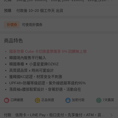
預購
付款後 10~20 個工作天 出貨
折價券
可使用折價券
商品特色
國泰世華 Cube 卡切換童樂匯享 5% 回饋無上限
韓國境內販售平行輸入
韓國專櫃 ✦ 小童星愛牌OZKIZ
高質感品質 x 時尚可愛設計
獲韓國KC認證，材質安全不刺激
UPF48+防曬等級認證，紫外線遮蔽率達約95%
落肩袖x腰部鬆緊設計，穿著舒適、活動自在
口碑嚴選
正品保證
加密付款
7天鑑賞
付款
信用卡・LINE Pay・街口支付・先享後付・ATM・貨到付款・iPASS MONEY