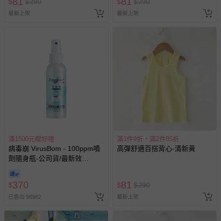
81
81
$
$
290
$
$
290
最新上架
最新上架
滿1500元贈好禮
滿1件9折，滿2件85折
病毒崩 VirusBom - 100ppm噴
高彈舒適百搭背心-清新黃
劑隨身瓶-公司貨/最新效
期-100ml
370
81
$
$
$
290
已售出 98982
最新上架