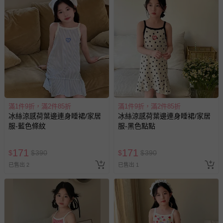
滿1件9折，滿2件85折
滿1件9折，滿2件85折
冰絲涼感荷葉邊連身睡裙/家居
冰絲涼感荷葉邊連身睡裙/家居
服-藍色條紋
服-黑色點點
171
171
$
$
390
$
$
390
已售出 2
已售出 1