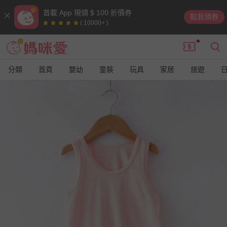
首載 App 現領 $ 100 折價券
點我領券
( 10000+ )
分類
首頁
嬰幼
童裝
玩具
家居
旅遊