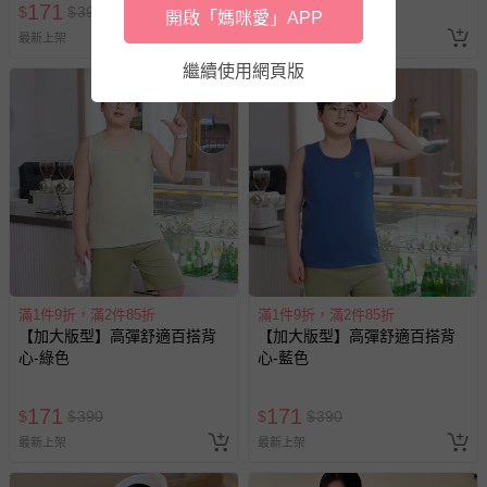
商品如因「價格、組合」等錯誤原因，導致無法安排出貨，
171
390
$
$
390
$
$
490
開啟「媽咪愛」APP
人小孩均一價(3歲以上需購票))
會主動以簡訊及mail通知訂單取消事宜，並將提供適當補
最新上架
已售出 4334
償。
繼續使用網頁版
滿1件9折，滿2件85折
滿1件9折，滿2件85折
【加大版型】高彈舒適百搭背
【加大版型】高彈舒適百搭背
心-綠色
心-藍色
171
171
$
$
390
$
$
390
最新上架
最新上架