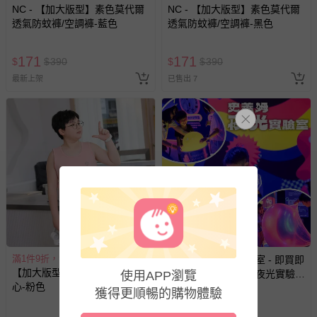
NC - 【加大版型】素色莫代爾
NC - 【加大版型】素色莫代爾
透氣防蚊褲/空調褲-藍色
透氣防蚊褲/空調褲-黑色
相關的退換貨辦理流程，可詳見：
退換貨 & 退款問題
171
171
$
$
390
$
$
390
其他常見問題：
最新上架
已售出 7
運送服務：目前提供的運送僅限台灣本島。如您位於離島地
區，可能會無法配送，或須依據商品需加收離島運費。廠商
亦保留出貨與否的權利。離島、偏遠地區、樓層親送等加價
費用，可能會另需加收。
商品實際的配達日期，可於訂單個人資料內的查詢訂單內，
已出貨通知之訊息為主。
如您收到商品，請依正常流程檢查是否完好，若商品遇瑕疵
情形，您可申請更換新品或退貨，請見：
退貨的辦理流程
。
若您對於會員帳號、商品訂購與資訊、購物流程、付款方
式、折價券與購物金的使用、退貨及商品運送方式等有疑
滿1件9折，滿2件85折
UNIQUE史萊姆實驗室 - 即買即
問，你可詳見：
媽咪愛客服中心
。
【加大版型】高彈舒適百搭背
用【UNIQUE史萊姆夜光實驗室
使用APP瀏覽
預購商品：預購為海外同步代購，遇缺貨即會通知媽咪並協
心-粉色
@ 台北科教館 】2026/6/11-
獲得更順暢的購物體驗
助取消退款事宜。
8/30 (電子票券，於展期現場憑
8折
訂單編號兌換，逾期作廢) (大