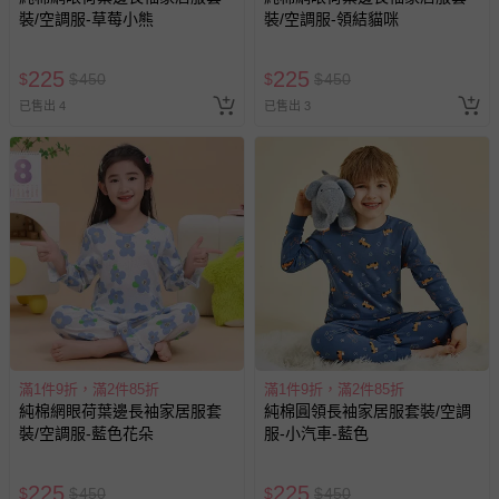
裝/空調服-草莓小熊
裝/空調服-領結貓咪
225
225
$
$
450
$
$
450
已售出 4
已售出 3
滿1件9折，滿2件85折
滿1件9折，滿2件85折
純棉網眼荷葉邊長袖家居服套
純棉圓領長袖家居服套裝/空調
裝/空調服-藍色花朵
服-小汽車-藍色
225
225
$
$
450
$
$
450