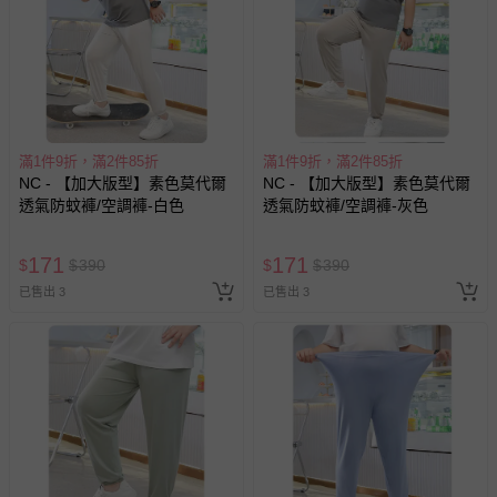
您所購買的商品享有7天的鑑賞期／猶豫期權益，但此期間
並非試用期，您所退回的商品必須是未經使用的全新狀態，
包含完整包裝、配件、說明文件及贈品等。
如需退換貨，請於收到商品7天（含例假日內提出），如為
瑕疵退換貨所產生的運費，將由媽咪愛負責處理，若非瑕疵
滿1件9折，滿2件85折
滿1件9折，滿2件85折
退貨，您可至『查詢訂單』>『已出貨』中查詢該筆訂單，
NC - 【加大版型】素色莫代爾
NC - 【加大版型】素色莫代爾
並點選『我要退貨』即可進行申請。若有相關退貨問題，請
透氣防蚊褲/空調褲-白色
透氣防蚊褲/空調褲-灰色
至媽咪愛
LINE@客服ID: @mamilove
我們將依序為您處理
與服務，謝謝。
171
171
$
$
390
$
$
390
已售出 3
已售出 3
針對滿件折/滿額贈…等活動，如因部份退貨，而該訂單保
留商品未達活動門檻，將以原價計算，活動贈品亦需一併退
回。
部分商品依據消費者保護法的規定，不適用七天鑑賞期/猶
豫期範圍：
易於腐敗、保存期限較短或解約時即將逾期（例如生鮮
商品、食品等）。