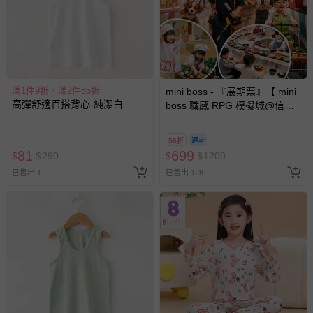
滿1件9折，滿2件85折
mini boss - 『展期票』【 mini
高彈舒適百搭背心-純潔白
boss 職感 RPG 模擬城@信義
A11 】2026/7/10-8/30 (電子票
券，於展期現場憑訂單編號兌
58折
換，依現場梯次安排入場，逾
81
699
$
$
290
$
$
1200
期作廢) (兒童票(2歲以上)贈一
已售出 1
已售出 128
名陪伴成人)