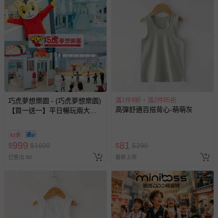
滿1件9折，滿2件85折
巧虎夢想樂園 - (巧虎夢想樂園)
高彈舒適百搭背心-萌萌灰
【買一送一】平日暢玩兩大一
小套票 (正券為電子票券現場兌
換，贈送券現場領取)-效期至
62折
2026/10/16 正券逾期視同現金
999
81
$
$
1600
$
$
290
券使用
已售出 80
最新上架