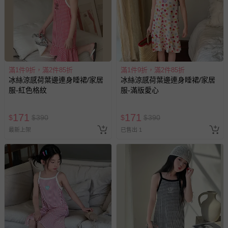
滿1件9折，滿2件85折
滿1件9折，滿2件85折
冰絲涼感荷葉邊連身睡裙/家居
冰絲涼感荷葉邊連身睡裙/家居
服-紅色格紋
服-滿版愛心
171
171
$
$
390
$
$
390
最新上架
已售出 1