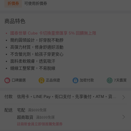
折價券
可使用折價券
商品特色
國泰世華 Cube 卡切換童樂匯享 5% 回饋無上限
簡約圓領設計，好穿脫不勒脖
高彈力材質，修身舒適好活動
不含螢光劑，給孩子穿更安心
面料柔軟親膚，透氣吸汗
縫線工整緊實，不易脫線
口碑嚴選
正品保證
加密付款
7天鑑賞
付款
信用卡・LINE Pay・街口支付・先享後付・ATM・貨到付款・iPASS MONEY
配送
宅配
滿$699免運
超商取貨
滿$699免運
註冊新會員立即領首購免運券