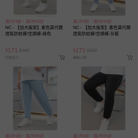
客製化商品（例如客製生日書、姓名貼等）。
報紙、期刊或雜誌（惟書籍如經拆封、使用，則酌收整
滿1件9折，滿2件85折
滿1件9折，滿2件85折
新費用）。
NC - 【加大版型】素色莫代爾
NC - 【加大版型】素色莫代爾
經消費者拆封之影音商品或電腦軟體（例如 DVD、CD
透氣防蚊褲/空調褲-綠色
透氣防蚊褲/空調褲-灰藍
等）。
非以有形媒介提供之數位內容或一經提供即為完成之線
171
171
$
$
390
$
$
390
上服務，經消費者事先同意始提供（例如線上課程、遊
已售出 3
最新上架
戲或活動點數等）。
已拆封之以下類型商品：
-個人衛生用品（例如尿布、貼身衣物、泳裝、襪子、地
墊、寢具類等）。
-新生兒親膚衣物（嬰幼兒包巾與背巾、包屁衣、學習
褲、紗布衣等）。
-接觸性孕哺產品（奶嘴、奶瓶、擠乳器、哺乳衣、托腹
帶束縛衣、餐搖椅等）。
-其他原廠盒裝商品封口處已貼上「不可拆封」，或具警
示字句等說明貼紙、封條者。
國際航空、客運、訂房等服務。
滿1件9折，滿2件85折
滿1件9折，滿2件85折