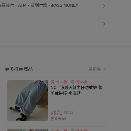
先享後付・ATM・貨到付款・iPASS MONEY
更多推薦商品
看更多
滿1件95折，滿2件85折
NC - 涼感天絲牛仔防蚊褲-後
剪裁拼接-水洗藍
371
$590
$
已售出 89