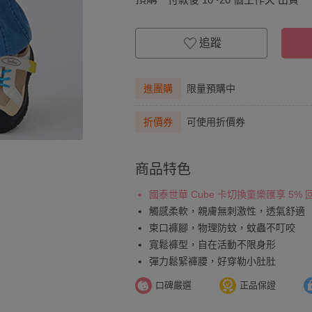
追蹤
進團購
限量預購中
折價券
可使用折價券
商品特色
國泰世華 Cube 卡切換童樂匯享 5%
觸感柔軟，親膚無刺激性，透氣舒適
束口褲腳，物理防蚊，蚊蟲不叮咬
寬鬆褲型，自在活動不限身形
彈力鬆緊褲腰，好穿勒小肚肚
口碑嚴選
正品保證