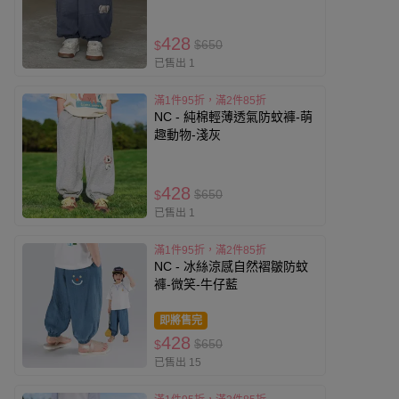
428
$650
$
已售出 1
滿1件95折，滿2件85折
NC - 純棉輕薄透氣防蚊褲-萌
趣動物-淺灰
428
$650
$
已售出 1
滿1件95折，滿2件85折
NC - 冰絲涼感自然褶皺防蚊
褲-微笑-牛仔藍
即將售完
428
$650
$
已售出 15