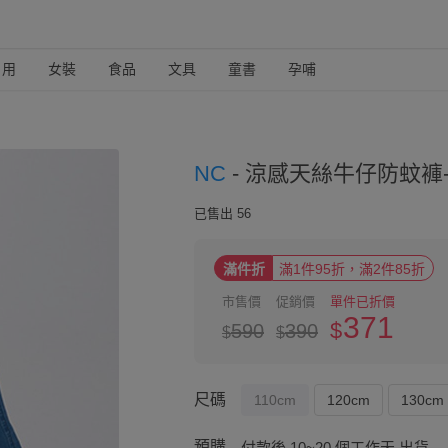
日用
女裝
食品
文具
童書
孕哺
NC
-
涼感天絲牛仔防蚊褲-
已售出 56
滿件折
滿1件95折，滿2件85折
市售價
促銷價
單件已折價
371
$
590
390
$
$
尺碼
110cm
120cm
130cm
預購
付款後 10~20 個工作天 出貨