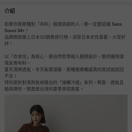
介紹
如果你是那種對「布料」極度挑剔的人，那一定要認識
Sans
Souci 34+
！
品牌剛就衝上日本SD銷售排行榜，深受日本女性喜愛，大受好
評。
以「衣食住」為核心，將自然哲學融入極簡設計。堅持選用環
境友善布料，
夏天清爽透氣、冬天紮實溫暖，那種親膚觸感真的是試過就回
不去！
特別是針對濕熱氣候推出的「接觸冷感」系列，輕盈、透氣且
極具彈性，簡直是台灣的夏季穿搭救星。