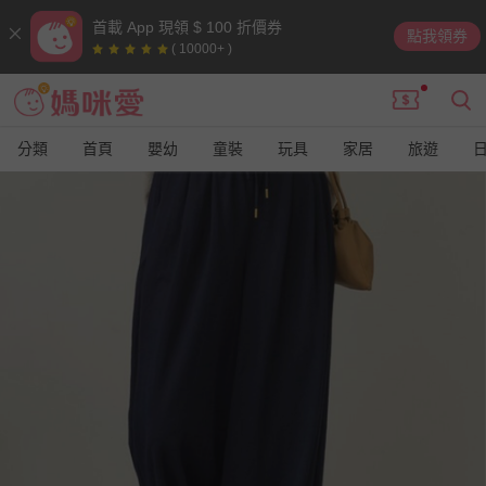
首載 App 現領 $ 100 折價券
點我領券
( 10000+ )
分類
首頁
嬰幼
童裝
玩具
家居
旅遊