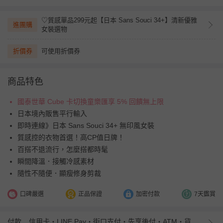
♡質感單品299元起【日本 Sans Souci 34+】清新優雅
進團購
女裝選物
折價券
可使用折價券
商品特色
國泰世華 Cube 卡切換童樂匯享 5% 回饋無上限
日本境內販售平行輸入
即時連線》日本 Sans Souci 34+ 無印風女裝
質感控的衣物首選！高CP值日牌！
百搭不退流行，怎麼搭都時髦
瞬間降溫．接觸冷感素材
隨性不隨便．顯瘦修身剪裁
口碑嚴選
正品保證
加密付款
7天鑑賞
付款
信用卡・LINE Pay・街口支付・先享後付・ATM・貨到付款・iPASS MONEY