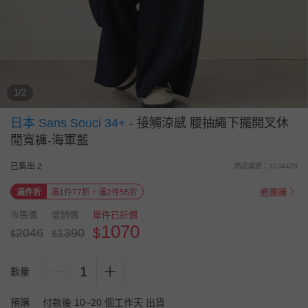
1/2
日本 Sans Souci 34+
-
接觸涼感 腰抽繩下擺開叉休
閒寬褲-海軍藍
已售出 2
商品編號：1034429
進團購
滿件折
滿1件77折，滿2件55折
市售價
促銷價
單件已折價
1070
$
2046
1390
$
$
1
數量
預購
付款後 10~20 個工作天 出貨