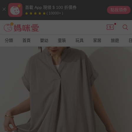
首載 App 現領 $ 100 折價券
點我領券
( 10000+ )
分類
首頁
嬰幼
童裝
玩具
家居
旅遊