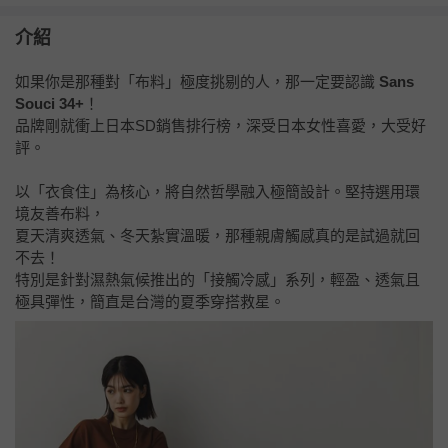
介紹
如果你是那種對「布料」極度挑剔的人，那一定要認識
Sans
Souci 34+
！
品牌剛就衝上日本SD銷售排行榜，深受日本女性喜愛，大受好
評。
以「衣食住」為核心，將自然哲學融入極簡設計。堅持選用環
境友善布料，
夏天清爽透氣、冬天紮實溫暖，那種親膚觸感真的是試過就回
不去！
特別是針對濕熱氣候推出的「接觸冷感」系列，輕盈、透氣且
極具彈性，簡直是台灣的夏季穿搭救星。