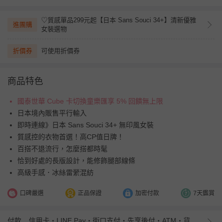
♡質感單品299元起【日本 Sans Souci 34+】清新優雅
進團購
女裝選物
折價券
可使用折價券
商品特色
國泰世華 Cube 卡切換童樂匯享 5% 回饋無上限
日本境內販售平行輸入
即時連線》日本 Sans Souci 34+ 無印風女裝
質感控的衣物首選！高CP值日牌！
百搭不退流行，怎麼搭都時髦
恰到好處的長版設計，能修飾腿部線條
高級手感．冰絲雷縈混紡
口碑嚴選
正品保證
加密付款
7天鑑賞
付款
信用卡・LINE Pay・街口支付・先享後付・ATM・貨到付款・iPASS MONEY