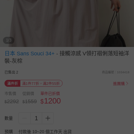
1/3
日本 Sans Souci 34+
-
接觸涼感 V領打褶俐落短袖洋
裝-灰棕
已售出 2
商品編號：1034418
進團購
滿件折
滿1件77折，滿2件55折
市售價
促銷價
單件已折價
1200
$
2292
1559
$
$
1
數量
預購
付款後 10~20 個工作天 出貨