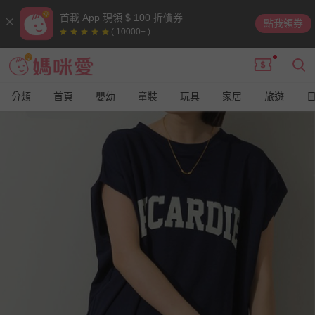
首載 App 現領 $ 100 折價券
點我領券
( 10000+ )
分類
首頁
嬰幼
童裝
玩具
家居
旅遊