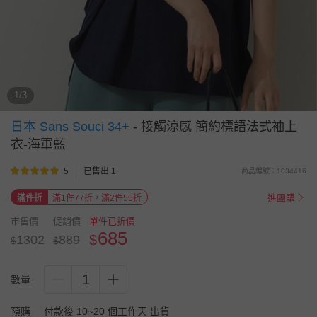
1/3
日本 Sans Souci 34+
-
接觸涼感 簡約標語法式袖上
衣-海軍藍
5
已售出 1
商品編號：1034416
進團購
滿件折
滿1件77折，滿2件55折
市售價
促銷價
單件已折價
685
$
1302
889
$
$
1
數量
預購
付款後 10~20 個工作天 出貨