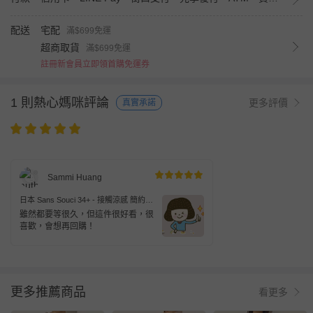
配送
宅配
滿$699免運
超商取貨
滿$699免運
註冊新會員立即領首購免運券
1 則熱心媽咪評論
更多評價
真實承諾
Sammi Huang
日本 Sans Souci 34+ - 接觸涼感 簡約標
語法式袖上衣-白
雖然都要等很久，但這件很好看，很
喜歡，會想再回購！
更多推薦商品
看更多