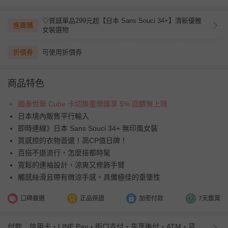
♡質感單品299元起【日本 Sans Souci 34+】清新優雅
進團購
女裝選物
折價券
可使用折價券
商品特色
國泰世華 Cube 卡切換童樂匯享 5% 回饋無上限
日本境內販售平行輸入
即時連線》日本 Sans Souci 34+ 無印風女裝
質感控的衣物首選！高CP值日牌！
百搭不退流行，怎麼搭都時髦
寬鬆的連袖設計，涼爽又修飾手臂
觸感絲滑且帶有微涼手感。具備極佳的垂墜性
口碑嚴選
正品保證
加密付款
7天鑑賞
付款
信用卡・LINE Pay・街口支付・先享後付・ATM・貨到付款・iPASS MONEY