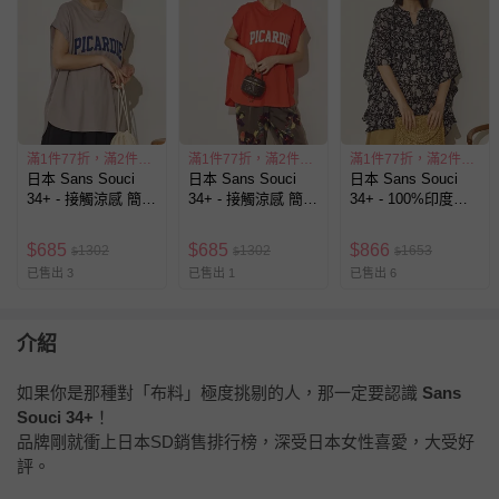
滿1件77折，滿2件55折
滿1件77折，滿2件55折
滿1件77折，滿2件55折
日本 Sans Souci
日本 Sans Souci
日本 Sans Souci
34+ - 接觸涼感 簡約
34+ - 接觸涼感 簡約
34+ - 100%印度棉
標語法式袖上衣-灰
標語法式袖上衣-橘
細摺V領大寬袖上衣-
棕
花草-黑白
$
685
$
685
$
866
1302
1302
1653
$
$
$
已售出 3
已售出 1
已售出 6
介紹
如果你是那種對「布料」極度挑剔的人，那一定要認識
Sans
Souci 34+
！
品牌剛就衝上日本SD銷售排行榜，深受日本女性喜愛，大受好
評。