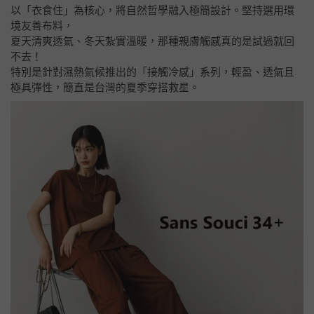
以「衣食住」為核心，將自然哲學融入極簡設計。堅持選用環
境友善布料，
夏天清爽透氣、冬天紮實溫暖，那種親膚觸感真的是試過就回
不去！
特別是針對濕熱氣候推出的「接觸冷感」系列，輕盈、透氣且
極具彈性，簡直是台灣的夏季穿搭救星。