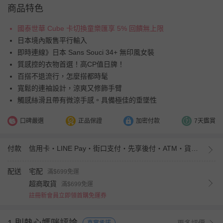
商品特色
國泰世華 Cube 卡切換童樂匯享 5% 回饋無上限
日本境內販售平行輸入
即時連線》日本 Sans Souci 34+ 無印風女裝
質感控的衣物首選！高CP值日牌！
百搭不退流行，怎麼搭都時髦
寬鬆的連袖設計，涼爽又修飾手臂
觸感絲滑且帶有微涼手感。具備極佳的垂墜性
口碑嚴選
正品保證
加密付款
7天鑑賞
付款
信用卡・LINE Pay・街口支付・先享後付・ATM・貨到付款・iPASS MONEY
配送
宅配
滿$699免運
超商取貨
滿$699免運
註冊新會員立即領首購免運券
更多評價