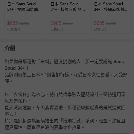
日本 Sans Souci
日本 Sans Souci
日本 Sans Souci
34+ - 接觸涼感 簡約
34+ - 接觸涼感 簡約
34+ - 接觸涼感 簡約
標語法式袖上衣-灰
標語法式袖上衣-海
標語法式袖上衣-橘
棕
軍藍
$
685
$
685
$
685
1302
1302
1302
$
$
$
已售出 3
已售出 1
已售出 1
介紹
如果你是那種對「布料」極度挑剔的人，那一定要認識
Sans
Souci 34+
！
品牌剛就衝上日本SD銷售排行榜，深受日本女性喜愛，大受好
評。
以「衣食住」為核心，將自然哲學融入極簡設計。堅持選用環
境友善布料，
夏天清爽透氣、冬天紮實溫暖，那種親膚觸感真的是試過就回
不去！
特別是針對濕熱氣候推出的「接觸冷感」系列，輕盈、透氣且
極具彈性，簡直是台灣的夏季穿搭救星。