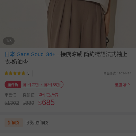
1/3
日本 Sans Souci 34+
-
接觸涼感 簡約標語法式袖上
衣-奶油杏
5
商品編號：1034414
進團購
滿件折
滿1件77折，滿2件55折
市售價
促銷價
單件已折價
685
$
1302
889
$
$
折價券
可使用折價券