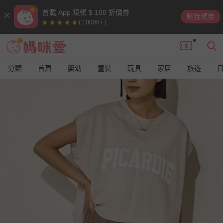
首載 App 現領 $ 100 折價券
點我領券
( 10000+ )
分類
首頁
嬰幼
童裝
玩具
家居
旅遊