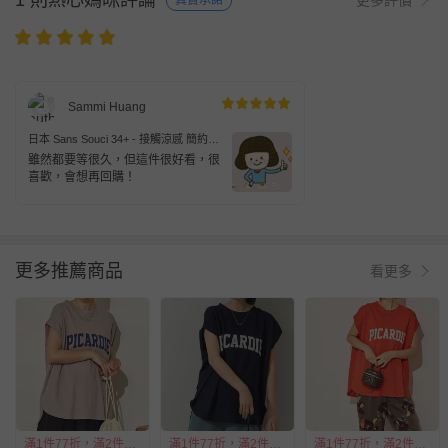
1 則熱心媽咪評論
真實承諾
Sammi Huang
日本 Sans Souci 34+ - 接觸涼感 簡約標
語法式袖上衣-白
雖然都要等很久，但這件很好看，很
喜歡，會想再回購！
更多推薦商品
看更多
滿1件77折，滿2件55折
滿1件77折，滿2件55折
滿1件77折，滿2件55折